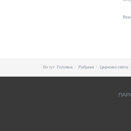
Вер
Ви тут:
Головна
Рубрики
Церковні свята
ПАР