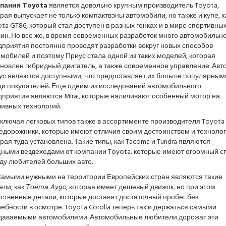
пания Toyota
является довольно крупным производитель Toyota,
рая выпускает не только компактвэны автомобили, но также и купе, к
ta GT86, который стал доступен в разных гонках и в мире спортивны
ин. Но все же, в время современных разработок много автомобильн
дприятия постоянно проводят разработки вокруг новых способов
мобилей и поэтому Приус стала одной из таких моделей, которая
новлен гибридный двигатель, а также современное управление. Авт
ус
являются доступными, что предоставляет их больше популярным
ди покупателей. Еще одним из исследований автомобильного
дприятия являются Mirai, которые наличивают особенный мотор на
ивных технологий.
ключая легковых типов также в ассортименте производителя Toyota 
едорожники, которые имеют отличия своим достоинством и технолог
рая туда установлена. Такие типы, как Tacoma и Tundra являются
ными вездеходами от компании Toyota, которые имеют огромный с
ду любителей больших авто.
амыми нужными на территории Европейских стран являются такие
ели, как
Тоёта Aygo
, которая имеет дешевый движок, но при этом
ственные детали, которые доставят достаточный пробег без
ебности в осмотре. Toyota Corolla теперь так и держаться самыми
даваемыми автомобилями. Автомобильные любители дорожат эти