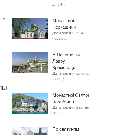
днів/5…
жно
Монастирі
Черкащини
Дати поїздки: 2 - 4
червня,…
У Почаївську
Лавру і
Кременець
Дати поїздки: квітень,
3 дня /…
пы
Монастирі Святої
гори Афон
Дата поїздки: 2 квітня
2017, 8…
По святиням