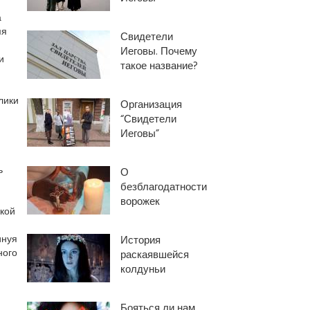
а
мя
Свидетели
Иеговы. Почему
и
такое название?
лики
Организация
“Свидетели
Иеговы”
й
ь
О
безблагодатности
ворожек
кой
инуя
История
ного
раскаявшейся
колдуньи
Бояться ли нам