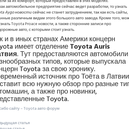
ли за их комфорт, который предоставлен в этих моделях.
как автомобильное предприятие сейчас ведет разработки, то узнать
ota Aygo новости
сейчас не станет затруднением, так как есть сайты,
нные различным видам этого большого авто завода. Кроме того, мо
знать Toyota Proace новости, а также сторонние записи про
орожные авто, с которыми стоит узнать.
к и в иных странах Америки концерн
yota имеет отделение
Toyota Auris
атвия
. Тут предоставляются автомобили
знообразных типов, которые выпускала
нцерн Toyota за свою хронику.
временный источник про Тоёта в Латвии
ставит всю нужную обзор про разные ти
томашин, а также про новинки,
едставленные Toyota.
ибо сайту – Toyota авто форум
дыдущая статья
дущая статья