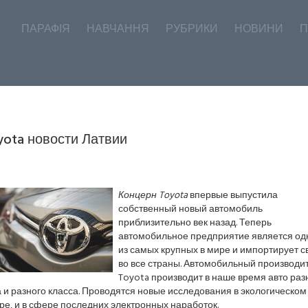
ПАРАФІЯ
НАВЧАННЯ
РУБРИКИ
НОВИНИ
П
yota новости Латвии
Концерн Toyota
впервые выпустила
собственный новый автомобиль
приблизительно век назад. Теперь
автомобильное предприятие является од
из самых крупных в мире и импортирует с
во все страны. Автомобильный производи
Toyota производит в наше время авто раз
 и разного класса. Проводятся новые исследования в экологическом
е, и в сфере последних электронных наработок.