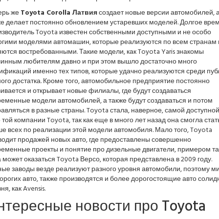
ерь же
Toyota Corolla Латвия
создает новые версии автомобилей, 
же делает постоянно обновлением устаревших моделей. Долгое вре
изводитель Toyota известен собственными доступными и не особо
огими моделями автомашин, которые реализуются по всем странам 
ются востребованными. Такие модели, как Toyota Yaris знакомы
инным любителям давно и при этом вышло достаточно много
ификаций именно тех типов, которые удачно реализуются среди пуб
ого достатка. Кроме того, автомобильное предприятие постоянно
ивается и открывает новые филиалы, где будут создаваться
еменные модели автомобилей, а также будут создаваться и потом
авляться в разные страны. Toyota стала, наверное, самой доступно
 той компании Toyota, так как еще в много лет назад она смогла стат
е всех по реализации этой модели автомобиля. Мало того, Toyota
водит продажей новых авто, где предоставлены совершенно
ременные проекты и понятие про дизельные двигатели, примером та
 может оказаться Toyota Версо, которая представлена в 2009 году.
ные заводы везде реализуют разного уровня автомобили, поэтому м
орогих авто, также производятся и более дорогостоящие авто солид
ня, как Avensis.
нтересные новости про Toyota