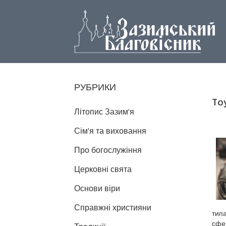
РУБРИКИ
To
Літопис Зазим'я
Сім'я та виховання
Про богослужіння
Церковні свята
Основи віри
Справжні християни
типа
сфер