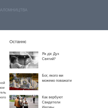
АЛОМНИЦТВА
Останнє
Як діє Дух
Святий?
Бог, якого ми
можемо поважати
ной
вои
тель
Как вербуют
ного
Свидетели
Иеговы