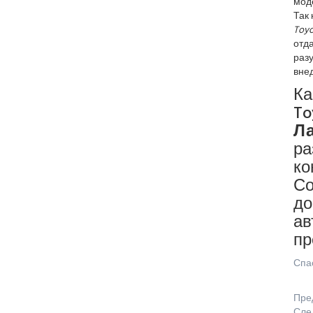
моде
Так 
Toy
отда
разу
внед
Ка
To
Л
ра
ко
Со
до
ав
пр
Спас
Пре
Сле