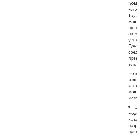
Ком
кото
Toyo
маш
пре
авто
уста
При
сре
пре
топл
Не в
и вн
кото
мощ
меж
С
мод
каче
потр
про