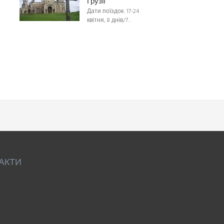
Грузії
Дати поїздок: 17-24
квітня, 8 днів/7…
АКТИ