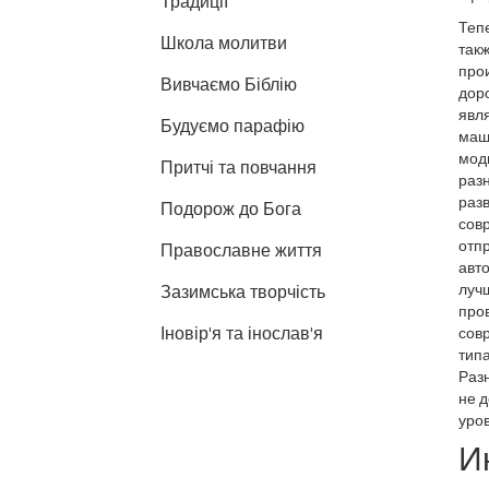
Традиції
Теп
Школа молитви
так
про
Вивчаємо Біблію
дор
явля
Будуємо парафію
маш
мод
Притчі та повчання
разн
разв
Подорож до Бога
совр
отпр
Православне життя
авто
лучш
Зазимська творчість
про
Іновір'я та інослав'я
сов
типа
Раз
не д
уров
И