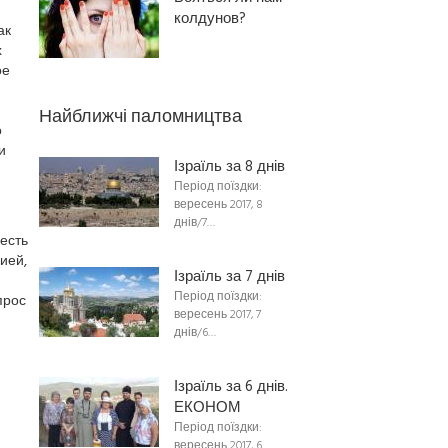
колдунов?
ак
х
ое
Найближчі паломництва
о
и
Ізраїль за 8 днів
Період поїздки:
вересень 2017, 8
днів/7…
есть
ией,
Ізраїль за 7 днів
Період поїздки:
прос
вересень 2017, 7
днів/6…
Ізраїль за 6 днів.
ЕКОНОМ
Період поїздки:
вересень 2017, 6