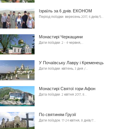
Ізраїль за 6 днів. ЕКОНОМ
Період поїздки: вересень 2017, 6 днів/5…
Монастирі Черкащини
Дати поїздки: 2 - 4 червня,…
У Почаївську Лавру і Кременець
Дати поїздки: квітень, 3 дня /…
Монастирі Святої гори Афон
Дата поїздки: 2 квітня 2017, 8…
По святиням Грузії
Дати поїздок: 17-24 квітня, 8 днів/7…