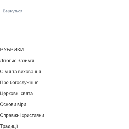
Вернуться
РУБРИКИ
Літопис Зазим'я
Сім'я та виховання
Про богослужіння
Церковні свята
Основи віри
Справжні християни
Традиції