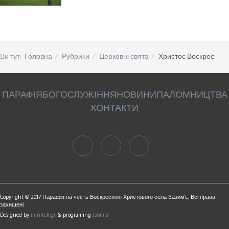
Ви тут:
Головна
Рубрики
Церковні свята
Христос Воскрес!
ПАРАФІЯ
БОГОСЛУЖІННЯ
НОВИНИ
ПАЛОМНИЦТВА
КОНТАКТИ
Copyright © 2017 Парафія на честь Воскресіння Христового села Зазим'є. Всі права
захищені.
Designed by
minitek.gr
& programing
Joomla