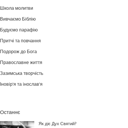
Школа молитви
Вивчаємо Біблію
Будуємо парафію
Притчі та повчання
Подорож до Бога
Православне життя
Зазимська творчість
Іновір'я та інослав'я
Останнє
Як діє Дух Святий?