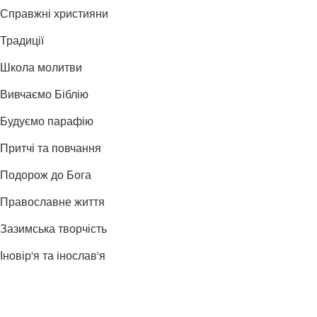
Справжні християни
Традиції
Школа молитви
Вивчаємо Біблію
Будуємо парафію
Притчі та повчання
Подорож до Бога
Православне життя
Зазимська творчість
Іновір'я та інослав'я