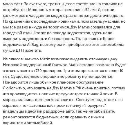
мало едят. За счет чего, тратить целое состояние на топливо не
потребуется. Мощность мотора всего лишь 52 л/с. До сотни
километров в час данная модель разгоняется достаточно долго.
По сравнению с последними новинками, показатель ужасный, но
мы все равно никуда не торопимся. Дэу Матиз создавался для
городской езды. Что же по поводу недостатков, здесь надо
выделить надежность и безопасность. Только лишь в Кореи
подключали AirBag, поэтому если приобретете этот автомобиль,
лучше ДТП избегать.
Из плюсов Daewoo Matiz возможно выделить отличную цену.
Неплохой поддержанный Daewoo Matiz сегодня возможно будет
заказать всего за 750 долларов. При этом прокатается он еще 10
лет. Существенные операции по ремонту не понадобятся.
Понадобится лишь обычное плановое обслуживание.
Любопытно, что ездить на Дэу Матиз в РФ очень приятно, потому
что производитель наличие предусмотрел отличной печки. В
морозы машина тоже легко заводится. Советуем подготовиться
заранее, что частенько вас просить начнут "подкурить"
владельцы в десятки раз дороже авто. Так же не забывайте,
ремонт окажется бюджетным, если сравнить с иными
вариантами автомобилей.