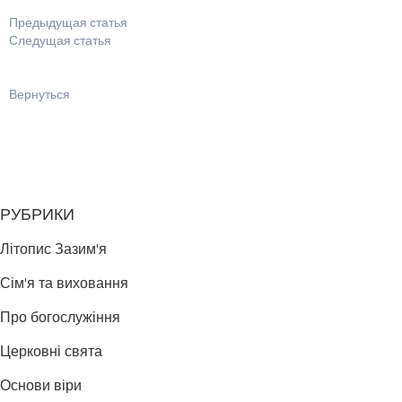
Предыдущая статья
Следущая статья
Вернуться
РУБРИКИ
Літопис Зазим'я
Сім'я та виховання
Про богослужіння
Церковні свята
Основи віри