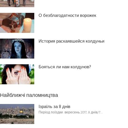
О безблагодатности ворожек
История раскаявшейся колдуньи
Бояться ли нам колдунов?
Найближчі паломництва
Ізраїль за 8 днів
Період поїздки: вересень 2017, 8 днів/7…