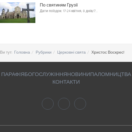
По святиням Грузії
Дати поїздок: 17-24 квітня, 8 днів/7…
Ви тут:
Головна
Рубрики
Церковні свята
Христос Воскрес!
ПАРАФІЯ
БОГОСЛУЖІННЯ
НОВИНИ
ПАЛОМНИЦТВА
КОНТАКТИ