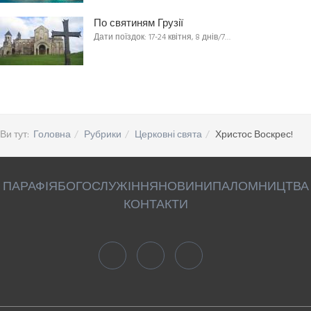
По святиням Грузії
Дати поїздок: 17-24 квітня, 8 днів/7…
Ви тут:
Головна
Рубрики
Церковні свята
Христос Воскрес!
ПАРАФІЯ
БОГОСЛУЖІННЯ
НОВИНИ
ПАЛОМНИЦТВА
КОНТАКТИ