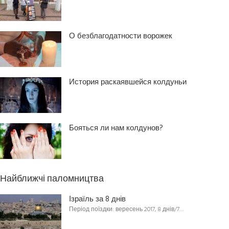
О безблагодатности ворожек
История раскаявшейся колдуньи
Бояться ли нам колдунов?
Найближчі паломництва
Ізраїль за 8 днів
Період поїздки: вересень 2017, 8 днів/7…