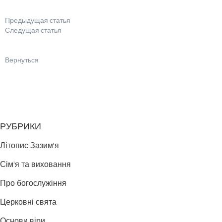
Предыдущая статья
Следущая статья
Вернуться
РУБРИКИ
Літопис Зазим'я
Сім'я та виховання
Про богослужіння
Церковні свята
Основи віри