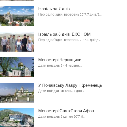
Ізраїль за 7 днів
Період поїздки: вересень 2017, 7 днів/6…
Ізраїль за 6 днів. ЕКОНОМ
Період поїздки: вересень 2017, 6 днів/5…
Монастирі Черкащини
Дати поїздки: 2 - 4 червня,…
У Почаївську Лавру і Кременець
Дати поїздки: квітень, 3 дня /…
Монастирі Святої гори Афон
Дата поїздки: 2 квітня 2017, 8…