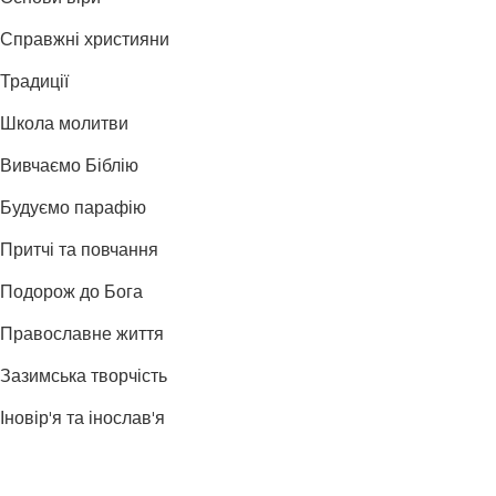
Справжні християни
Традиції
Школа молитви
Вивчаємо Біблію
Будуємо парафію
Притчі та повчання
Подорож до Бога
Православне життя
Зазимська творчість
Іновір'я та інослав'я