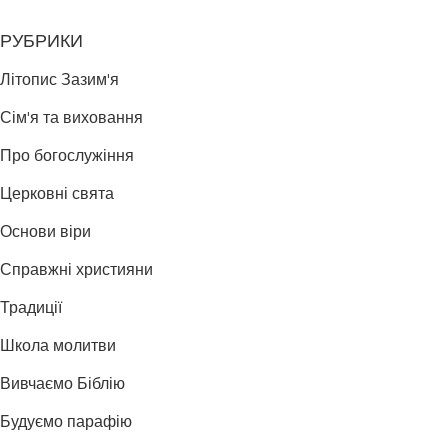
РУБРИКИ
Літопис Зазим'я
Сім'я та виховання
Про богослужіння
Церковні свята
Основи віри
Справжні християни
Традиції
Школа молитви
Вивчаємо Біблію
Будуємо парафію