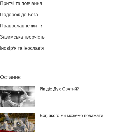
Притчі та повчання
Подорож до Бога
Православне життя
Зазимська творчість
Іновір'я та інослав'я
Останнє
Як діє Дух Святий?
Бог, якого ми можемо поважати