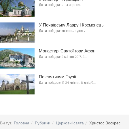
Дати поїздки: 2 - 4 червня,…
У Почаївську Лавру і Кременець
Дати поїздки: квітень, 3 дня /…
Монастирі Святої гори Афон
Дата поїздки: 2 квітня 2017, 8…
По святиням Грузії
Дати поїздок: 17-24 квітня, 8 днів/7…
Ви тут:
Головна
Рубрики
Церковні свята
Христос Воскрес!