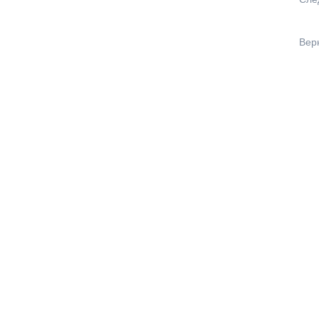
Сле
Вер