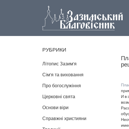
РУБРИКИ
Пл
Літопис Зазим'я
ре
Сім'я та виховання
Пла
Про богослужіння
при
Церковні свята
И в 
возм
Основи віри
Рас
обус
Справжні християни
Необ
име