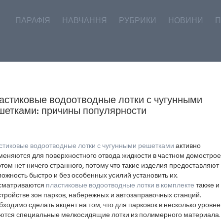
ПАРАФІЯ
НАВЧАННЯ
РУБРИКИ
НОВИНИ
П
астиковые водоотводные лотки с чугунными
шетками: причины популярности
стиковые водоотводные лотки с чугунными решетками
активно
меняются для поверхностного отвода жидкости в частном домострое
этом нет ничего странного, потому что такие изделия предоставляют
ожность быстро и без особенных усилий установить их.
сматриваются
пластиковые водоотводные лотки в комплекте
также и
тройстве зон парков, набережных и автозаправочных станций.
ходимо сделать акцент на том, что для парковок в несколько уровне
ются специальные мелкосидящие лотки из полимерного материала.