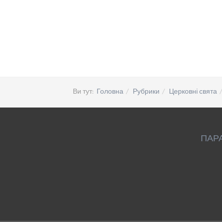
Ви тут:
Головна
Рубрики
Церковні свята
ПАР