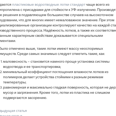
даются
пластиковые водоотводные лотки стандарт
чаще всего из
ипропилена с присадками для стойкости к УФ-излучению. Производя
ие решения в подавляющем большинстве случаев на высокоточном
удовании, что для многих имеет немаловажное значение. При этом
циализированные организации контролируют качество на каждой ст
зводственного процесса. Надёжность лотков, а также их соответстви
занным характерным свойствам доказывается специальными
ументами.
 было отмечено выше, такие лотки имеют массу неоспоримых
муществ. Среди самых значимых следует отметить такие, как:
маловесность – становится намного проще установка системы
водоотвода и ее транспортировка;
минимальный коэффициент поглощения влажности лотков из
полимеров делает устройства стойкими к разным режимам
температуры;
равномерная и максимально гладкая поверхность, которая не дер
мусор и загрязнения. Кроме того, лотки из пластика не слишком
подвергаются засорению.
дыдущая статья