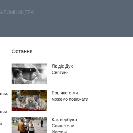
АЛОМНИЦТВА
Останнє
Як діє Дух
Святий?
Бог, якого ми
нии.
можемо поважати
 при
Как вербуют
й
Свидетели
Иеговы