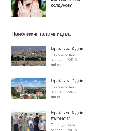
колдунов?
Найближчі паломництва
Ізраїль за 8 днів
Період поїздки:
вересень 2017, 8
днів/7…
Ізраїль за 7 днів
Період поїздки:
вересень 2017, 7
днів/6…
Ізраїль за 6 днів.
ЕКОНОМ
Період поїздки:
вересень 2017, 6