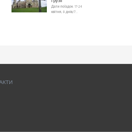
Грузії
Дати поїздок: 17-24
квітня, 8 днів/7…
АКТИ