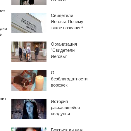
тся
Свидетели
Иеговы. Почему
такое название?
адии
е
Организация
“Свидетели
Иеговы”
О
безблагодатности
ворожек
жит
История
раскаявшейся
колдуньи
Бояться ли нам