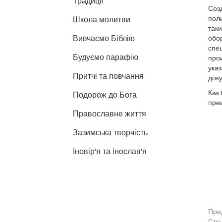
Традиції
Соз
пол
Школа молитви
так
Вивчаємо Біблію
обор
спе
Будуємо парафію
прои
ука
Притчі та повчання
док
Как
Подорож до Бога
преи
Православне життя
Зазимська творчість
Іновір'я та інослав'я
Пре