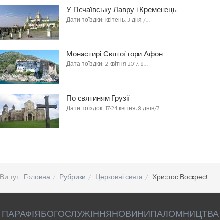
У Почаївську Лавру і Кременець
Дати поїздки: квітень, 3 дня /…
Монастирі Святої гори Афон
Дата поїздки: 2 квітня 2017, 8…
По святиням Грузії
Дати поїздок: 17-24 квітня, 8 днів/7…
Ви тут:
Головна
Рубрики
Церковні свята
Христос Воскрес!
ПАРАФІЯ
БОГОСЛУЖІННЯ
НОВИНИ
ПАЛОМНИЦТВА