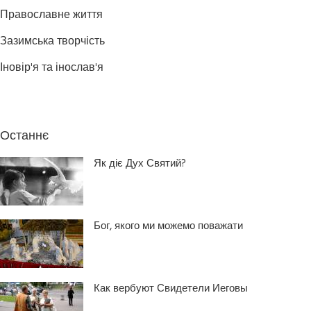
Православне життя
Зазимська творчість
Іновір'я та інослав'я
Останнє
Як діє Дух Святий?
Бог, якого ми можемо поважати
Как вербуют Свидетели Иеговы