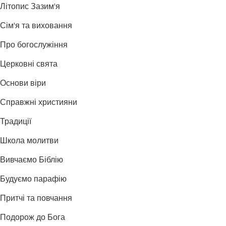
Літопис Зазим'я
Сім'я та виховання
Про богослужіння
Церковні свята
Основи віри
Справжні християни
Традиції
Школа молитви
Вивчаємо Біблію
Будуємо парафію
Притчі та повчання
Подорож до Бога