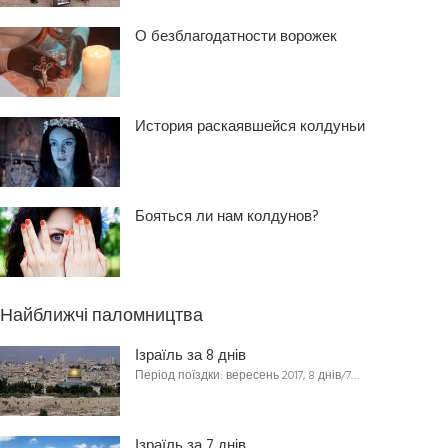
О безблагодатности ворожек
История раскаявшейся колдуньи
Бояться ли нам колдунов?
Найближчі паломництва
Ізраїль за 8 днів
Період поїздки: вересень 2017, 8 днів/7…
Ізраїль за 7 днів