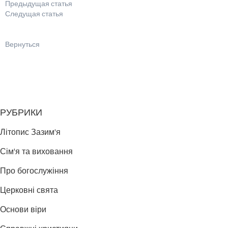
Предыдущая статья
Следущая статья
Вернуться
РУБРИКИ
Літопис Зазим'я
Сім'я та виховання
Про богослужіння
Церковні свята
Основи віри