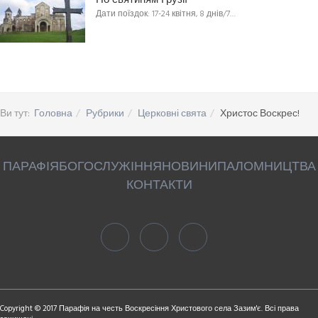
По святиням Грузії
Дати поїздок: 17-24 квітня, 8 днів/7…
Ви тут:
Головна
Рубрики
Церковні свята
Христос Воскрес!
ПАРАФІЯ
БОГОСЛУЖІННЯ
НОВИНИ
ПАЛОМНИЦТВА
КОНТАКТИ
Copyright © 2017 Парафія на честь Воскресіння Христового села Зазим'є. Всі права