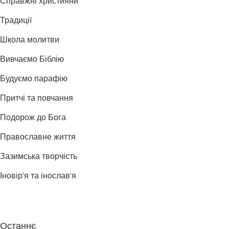
Справжні християни
Традиції
Школа молитви
Вивчаємо Біблію
Будуємо парафію
Притчі та повчання
Подорож до Бога
Православне життя
Зазимська творчість
Іновір'я та інослав'я
Останнє