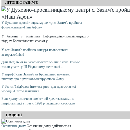
ЛІТОПИС ЗАЗИМ'Є
У Духовно-просвітницькому центрі с. Зазим'є пройшла
фотовиставка «Наш Афон»
У березні з ініціативи Інформаційно-просвітницького
відділу Бориспільської єпархії у ...
У селі Зазим'є пройшов концерт православної
авторської пісні
Діти Недільної та Загальноосвітньої шкіл села Зазим'є
взяли участь у ІІІ Різдвяному фестивалі ...
У парафії села Зазим'є на Броварщині показано
виставу про віруючого-невіруючого Фому
У Зазим’ї відбувся інтелект-ринг для православної
молоді «Світло пізнання»
Біля храму освячено пам’ятний хрест зазимським
патріотам, які в травні 1920 р. захищали своє село
ТРАДИЦІЇ
Освячення дому
Освячення дому здійснюється