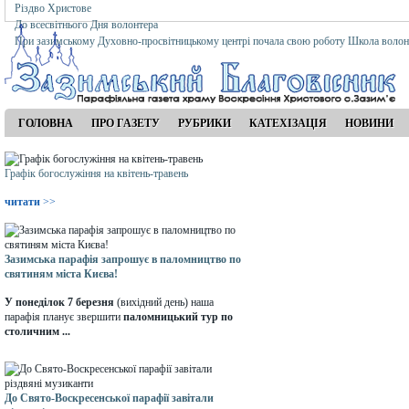
Різдво Христове
До всесвітнього Дня волонтера
При зазимському Духовно-просвітницькому центрі почала свою роботу Школа волон
ГОЛОВНА
ПРО ГАЗЕТУ
РУБРИКИ
КАТЕХІЗАЦІЯ
НОВИНИ
Графік богослужіння на квітень-травень
читати
>>
Зазимська парафія запрошує в паломництво по
святиням міста Києва!
У понеділок 7 березня
(вихідний день) наша
парафія планує звершити
паломницький тур по
столичним ...
До Свято-Воскресенської парафії завітали