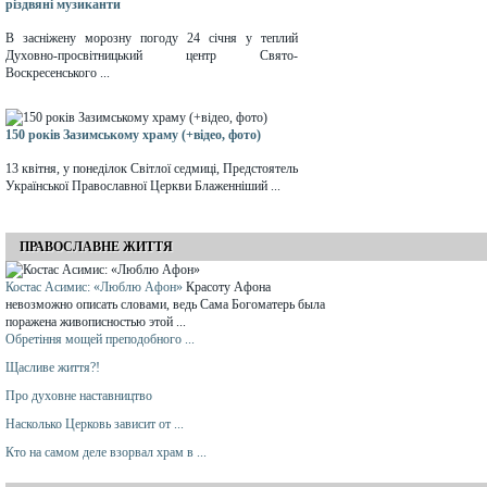
різдвяні музиканти
В засніжену морозну погоду 24 січня у теплий
Духовно-просвітницький центр Свято-
Воскресенського ...
150 років Зазимському храму (+відео, фото)
13 квітня, у понеділок Світлої седмиці, Предстоятель
Української Православної Церкви Блаженніший ...
ПРАВОСЛАВНЕ ЖИТТЯ
Костас Асимис: «Люблю Афон»
Красоту Афона
невозможно описать словами, ведь Сама Богоматерь была
поражена живописностью этой ...
Обретіння мощей преподобного ...
Щасливе життя?!
Про духовне наставництво
Насколько Церковь зависит от ...
Кто на самом деле взорвал храм в ...