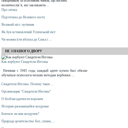
священиком за особливим чином, що містить
молитвослів’я, які закликають ...
Про свічку
Підготовка до Великого посту
Великий піст: путівник
Як був встановлений Успенський піст
Чи можна їсти яблука до Спаса і ...
НЕ З НАШОГО ДВОРУ
Как вербуют Свидетели Иеговы
Начиная с 1943 года, каждый адепт культа был обязан
обучаться психологи-ческим методам вербовки. ...
Свидетели Иеговы. Почему такое ...
Организация “Свидетели Иеговы”
О безблагодатности ворожек
История раскаявшейся колдуньи
Бояться ли нам колдунов?
Природа целительства: Бог, сатана, ...