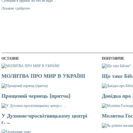
Суеверия в церкви: во что не надо ...
Лукавая «доброта»
ОСТАННЄ
ПОПУЛЯРНЕ
МОЛИТВА ПРО МИР В УКРАЇНІ
Що таке Біб
Прощений чернець (притча)
Довідка про
У Духовно-просвітницькому центрі
Молитва Гос
с. ...