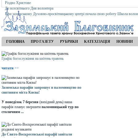
Різдво Христове
До всесвітнього Дня волонтера
При зазимському Духовно-просвітницькому центрі почала свою роботу Школа волон
ГОЛОВНА
ПРО ГАЗЕТУ
РУБРИКИ
КАТЕХІЗАЦІЯ
НОВИНИ
Графік богослужіння на квітень-травень
читати
>>
Зазимська парафія запрошує в паломництво по
святиням міста Києва!
У понеділок 7 березня
(вихідний день) наша
парафія планує звершити
паломницький тур по
столичним ...
До Свято-Воскресенської парафії завітали