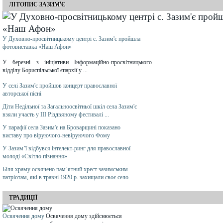
ЛІТОПИС ЗАЗИМ'Є
У Духовно-просвітницькому центрі с. Зазим'є пройшла
фотовиставка «Наш Афон»
У березні з ініціативи Інформаційно-просвітницького
відділу Бориспільської єпархії у ...
У селі Зазим'є пройшов концерт православної
авторської пісні
Діти Недільної та Загальноосвітньої шкіл села Зазим'є
взяли участь у ІІІ Різдвяному фестивалі ...
У парафії села Зазим'є на Броварщині показано
виставу про віруючого-невіруючого Фому
У Зазим’ї відбувся інтелект-ринг для православної
молоді «Світло пізнання»
Біля храму освячено пам’ятний хрест зазимським
патріотам, які в травні 1920 р. захищали своє село
ТРАДИЦІЇ
Освячення дому
Освячення дому здійснюється