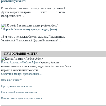
різдвяні музиканти
В засніжену морозну погоду 24 січня у теплий
Духовно-просвітницький центр Свято-
Воскресенського ...
150 років Зазимському храму (+відео, фото)
13 квітня, у понеділок Світлої седмиці, Предстоятель
Української Православної Церкви Блаженніший ...
ПРАВОСЛАВНЕ ЖИТТЯ
Костас Асимис: «Люблю Афон»
Красоту Афона
невозможно описать словами, ведь Сама Богоматерь была
поражена живописностью этой ...
Обретіння мощей преподобного ...
Щасливе життя?!
Про духовне наставництво
Насколько Церковь зависит от ...
Кто на самом деле взорвал храм в ...