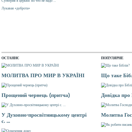
Суеверия в церкви: во что не надо ...
Лукавая «доброта»
ОСТАННЄ
ПОПУЛЯРНЕ
МОЛИТВА ПРО МИР В УКРАЇНІ
Що таке Біб
Прощений чернець (притча)
Довідка про
У Духовно-просвітницькому центрі
Молитва Гос
с. ...