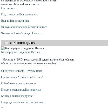
священиком за особливим чином, що містить
молитвослів’я, які закликають ...
Про свічку
Підготовка до Великого посту
Великий піст: путівник
Як був встановлений Успенський піст
Чи можна їсти яблука до Спаса і ...
НЕ З НАШОГО ДВОРУ
Как вербуют Свидетели Иеговы
Начиная с 1943 года, каждый адепт культа был обязан
обучаться психологи-ческим методам вербовки. ...
Свидетели Иеговы. Почему такое ...
Организация “Свидетели Иеговы”
О безблагодатности ворожек
История раскаявшейся колдуньи
Бояться ли нам колдунов?
Природа целительства: Бог, сатана, ...