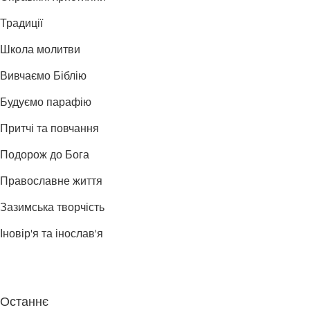
Традиції
Школа молитви
Вивчаємо Біблію
Будуємо парафію
Притчі та повчання
Подорож до Бога
Православне життя
Зазимська творчість
Іновір'я та інослав'я
Останнє