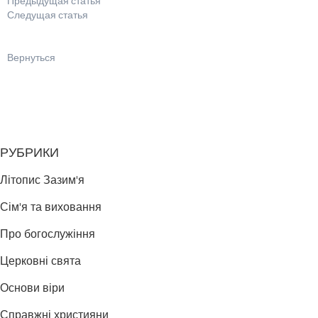
Предыдущая статья
Следущая статья
Вернуться
РУБРИКИ
Літопис Зазим'я
Сім'я та виховання
Про богослужіння
Церковні свята
Основи віри
Справжні християни