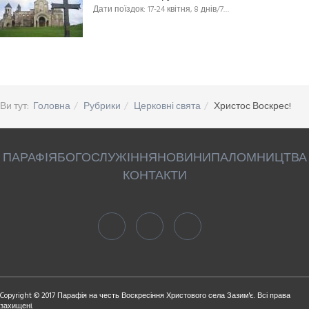
Дати поїздок: 17-24 квітня, 8 днів/7…
Ви тут:
Головна
Рубрики
Церковні свята
Христос Воскрес!
ПАРАФІЯ
БОГОСЛУЖІННЯ
НОВИНИ
ПАЛОМНИЦТВА
КОНТАКТИ
Copyright © 2017 Парафія на честь Воскресіння Христового села Зазим'є. Всі права
захищені.