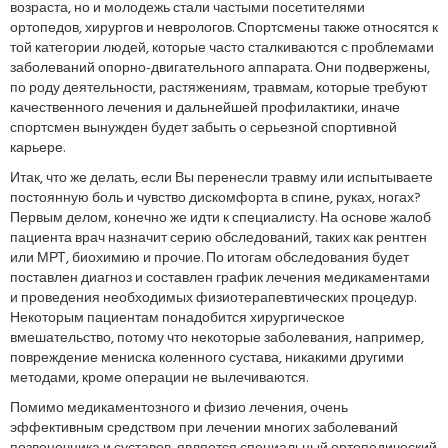
возраста, но и молодежь стали частыми посетителями
ортопедов, хирургов и неврологов. Спортсмены также относятся к
той категории людей, которые часто сталкиваются с проблемами
заболеваний опорно-двигательного аппарата. Они подвержены,
по роду деятельности, растяжениям, травмам, которые требуют
качественного лечения и дальнейшей профилактики, иначе
спортсмен вынужден будет забыть о серьезной спортивной
карьере.
Итак, что же делать, если Вы перенесли травму или испытываете
постоянную боль и чувство дискомфорта в спине, руках, ногах?
Первым делом, конечно же идти к специалисту. На основе жалоб
пациента врач назначит серию обследований, таких как рентген
или МРТ, биохимию и прочие. По итогам обследования будет
поставлен диагноз и составлен график лечения медикаментами
и проведения необходимых физиотерапевтических процедур.
Некоторым пациентам понадобится хирургическое
вмешательство, потому что некоторые заболевания, например,
повреждение мениска коленного сустава, никакими другими
методами, кроме операции не вылечиваются.
Помимо медикаментозного и физио лечения, очень
эффективным средством при лечении многих заболеваний