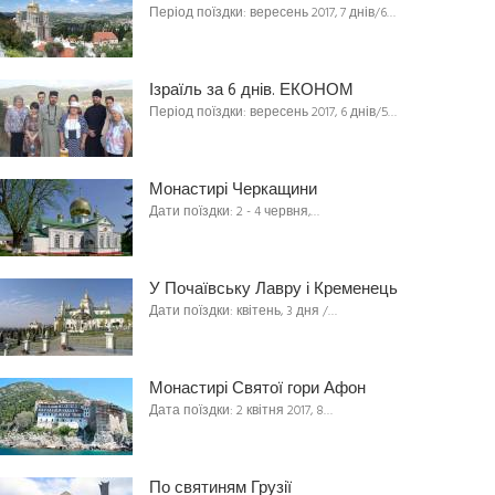
Період поїздки: вересень 2017, 7 днів/6…
Ізраїль за 6 днів. ЕКОНОМ
Період поїздки: вересень 2017, 6 днів/5…
Монастирі Черкащини
Дати поїздки: 2 - 4 червня,…
У Почаївську Лавру і Кременець
Дати поїздки: квітень, 3 дня /…
Монастирі Святої гори Афон
Дата поїздки: 2 квітня 2017, 8…
По святиням Грузії