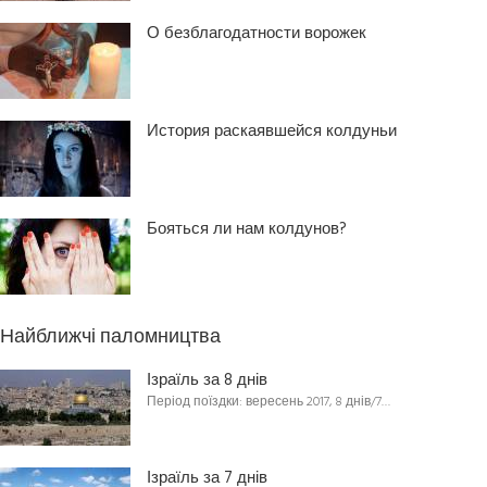
О безблагодатности ворожек
История раскаявшейся колдуньи
Бояться ли нам колдунов?
Найближчі паломництва
Ізраїль за 8 днів
Період поїздки: вересень 2017, 8 днів/7…
Ізраїль за 7 днів