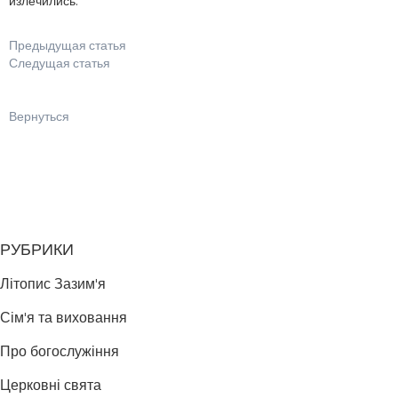
излечились.
Предыдущая статья
Следущая статья
Вернуться
РУБРИКИ
Літопис Зазим'я
Сім'я та виховання
Про богослужіння
Церковні свята