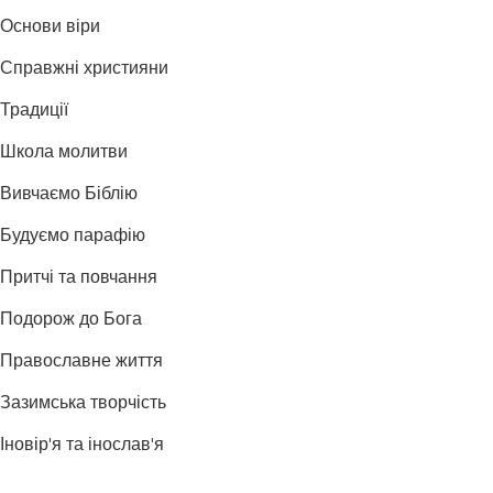
Основи віри
Справжні християни
Традиції
Школа молитви
Вивчаємо Біблію
Будуємо парафію
Притчі та повчання
Подорож до Бога
Православне життя
Зазимська творчість
Іновір'я та інослав'я