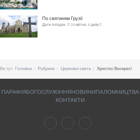
По святиням Грузії
Дати поїздок: 17-24 квітня, 8 днів/7…
Ви тут:
Головна
Рубрики
Церковні свята
Христос Воскрес!
ПАРАФІЯ
БОГОСЛУЖІННЯ
НОВИНИ
ПАЛОМНИЦТВА
КОНТАКТИ