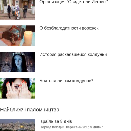
Организация “Свидетели Иеговы”
О безблагодатности ворожек
История раскаявшейся колдуньи
Бояться ли нам колдунов?
Найближчі паломництва
Ізраїль за 8 днів
Період поїздки: вересень 2017, 8 днів/7…