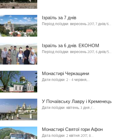
Ізраїль за 7 днів
Період поїздки: вересень 2017, 7 днів/6…
Ізраїль за 6 днів. ЕКОНОМ
Період поїздки: вересень 2017, 6 днів/5…
Монастирі Черкащини
Дати поїздки: 2 - 4 червня,…
У Почаївську Лавру і Кременець
Дати поїздки: квітень, 3 дня /…
Монастирі Святої гори Афон
Дата поїздки: 2 квітня 2017, 8…