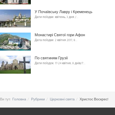
У Почаївську Лавру і Кременець
Дати поїздки: квітень, 3 дня /…
Монастирі Святої гори Афон
Дата поїздки: 2 квітня 2017, 8…
По святиням Грузії
Дати поїздок: 17-24 квітня, 8 днів/7…
Ви тут:
Головна
Рубрики
Церковні свята
Христос Воскрес!