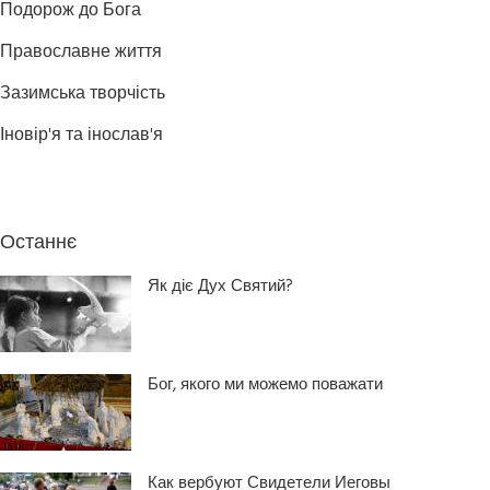
Подорож до Бога
Православне життя
Зазимська творчість
Іновір'я та інослав'я
Останнє
Як діє Дух Святий?
Бог, якого ми можемо поважати
Как вербуют Свидетели Иеговы