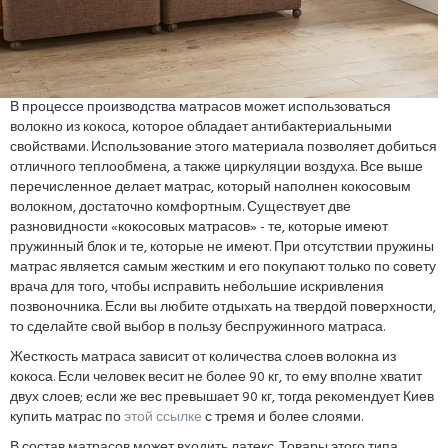
В процессе производства матрасов может использоваться
волокно из кокоса, которое обладает антибактериальными
свойствами. Использование этого материала позволяет добиться
отличного теплообмена, а также циркуляции воздуха. Все выше
перечисленное делает матрас, который наполнен кокосовым
волокном, достаточно комфортным. Существует две
разновидности «кокосовых матрасов» - те, которые имеют
пружинный блок и те, которые не имеют. При отсутствии пружины
матрас является самым жестким и его покупают только по совету
врача для того, чтобы исправить небольшие искривления
позвоночника. Если вы любите отдыхать на твердой поверхности,
то сделайте свой выбор в пользу беспружинного матраса.
Жесткость матраса зависит от количества слоев волокна из
кокоса. Если человек весит не более 90 кг, то ему вполне хватит
двух слоев; если же вес превышает 90 кг, тогда рекомендует Киев
купить матрас по
этой ссылке
с тремя и более слоями.
В состав матрасов может входить латекс. Товары этого типа