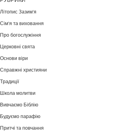
РУБРИКИ
Літопис Зазим'я
Сім'я та виховання
Про богослужіння
Церковні свята
Основи віри
Справжні християни
Традиції
Школа молитви
Вивчаємо Біблію
Будуємо парафію
Притчі та повчання