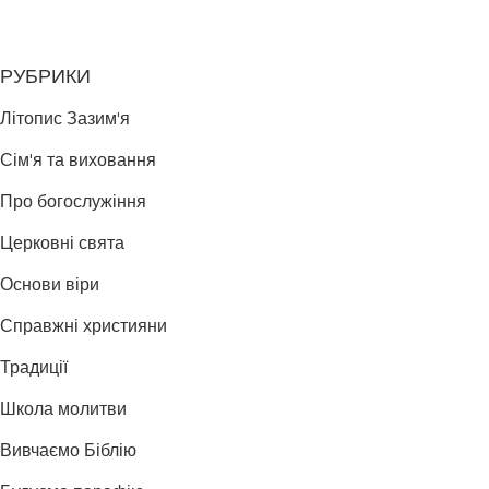
РУБРИКИ
Літопис Зазим'я
Сім'я та виховання
Про богослужіння
Церковні свята
Основи віри
Справжні християни
Традиції
Школа молитви
Вивчаємо Біблію