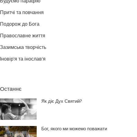
Будуємо парафію
Притчі та повчання
Подорож до Бога
Православне життя
Зазимська творчість
Іновір'я та інослав'я
Останнє
Як діє Дух Святий?
Бог, якого ми можемо поважати