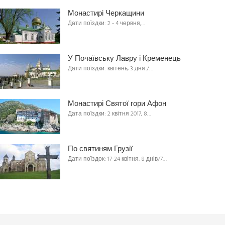
Монастирі Черкащини
Дати поїздки: 2 - 4 червня,…
У Почаївську Лавру і Кременець
Дати поїздки: квітень, 3 дня /…
Монастирі Святої гори Афон
Дата поїздки: 2 квітня 2017, 8…
По святиням Грузії
Дати поїздок: 17-24 квітня, 8 днів/7…