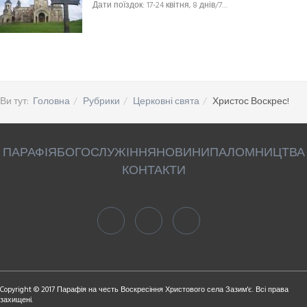
Дати поїздок: 17-24 квітня, 8 днів/7…
Ви тут:
Головна
Рубрики
Церковні свята
Христос Воскрес!
ПАРАФІЯ
БОГОСЛУЖІННЯ
НОВИНИ
ПАЛОМНИЦТВА
КОНТАКТИ
Copyright © 2017 Парафія на честь Воскресіння Христового села Зазим'є. Всі права
захищені.