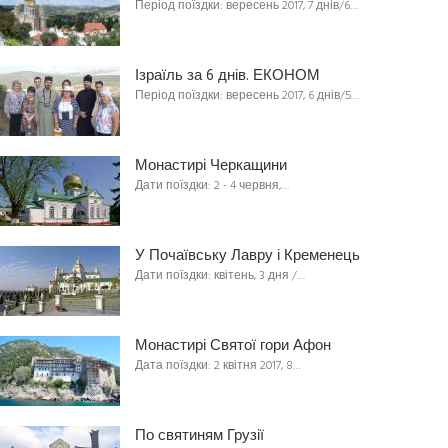
Період поїздки: вересень 2017, 7 днів/6…
Ізраїль за 6 днів. ЕКОНОМ
Період поїздки: вересень 2017, 6 днів/5…
Монастирі Черкащини
Дати поїздки: 2 - 4 червня,…
У Почаївську Лавру і Кременець
Дати поїздки: квітень, 3 дня /…
Монастирі Святої гори Афон
Дата поїздки: 2 квітня 2017, 8…
По святиням Грузії