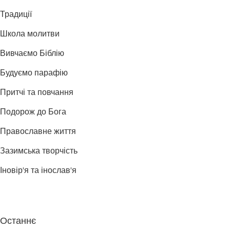
Традиції
Школа молитви
Вивчаємо Біблію
Будуємо парафію
Притчі та повчання
Подорож до Бога
Православне життя
Зазимська творчість
Іновір'я та інослав'я
Останнє