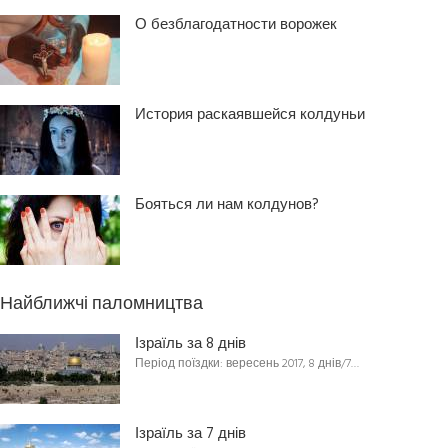
О безблагодатности ворожек
История раскаявшейся колдуньи
Бояться ли нам колдунов?
Найближчі паломництва
Ізраїль за 8 днів
Період поїздки: вересень 2017, 8 днів/7…
Ізраїль за 7 днів