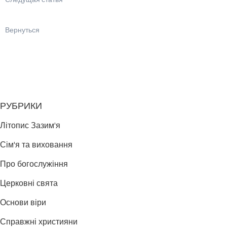
Следущая статья
Вернуться
РУБРИКИ
Літопис Зазим'я
Сім'я та виховання
Про богослужіння
Церковні свята
Основи віри
Справжні християни