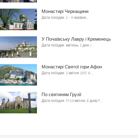
Монастирі Черкащини
Дати поїздки: 2 - 4 червня,…
У Почаївську Лавру і Кременець
Дати поїздки: квітень, 3 дня /…
Монастирі Святої гори Афон
Дата поїздки: 2 квітня 2017, 8…
По святиням Грузії
Дати поїздок: 17-24 квітня, 8 днів/7…