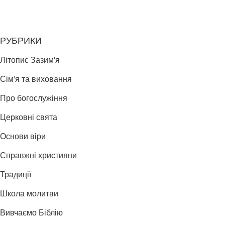
РУБРИКИ
Літопис Зазим'я
Сім'я та виховання
Про богослужіння
Церковні свята
Основи віри
Справжні християни
Традиції
Школа молитви
Вивчаємо Біблію