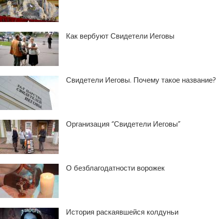
Как вербуют Свидетели Иеговы
Свидетели Иеговы. Почему такое название?
Организация “Свидетели Иеговы”
О безблагодатности ворожек
История раскаявшейся колдуньи