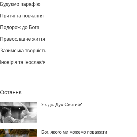
Будуємо парафію
Притчі та повчання
Подорож до Бога
Православне життя
Зазимська творчість
Іновір'я та інослав'я
Останнє
Як діє Дух Святий?
Бог, якого ми можемо поважати