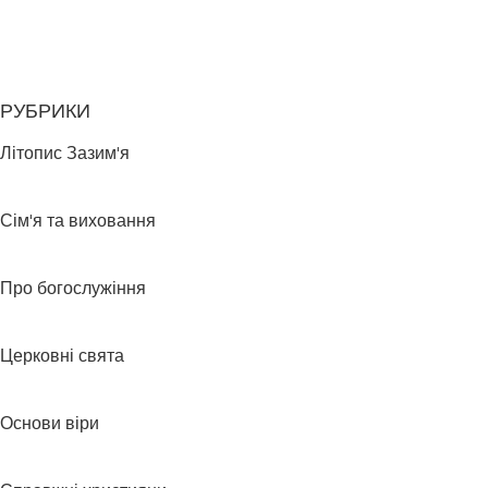
РУБРИКИ
Літопис Зазим'я
Сім'я та виховання
Про богослужіння
Церковні свята
Основи віри