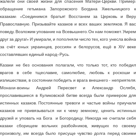
жалели они своей жизни для спасения Матери-Церкви. Пример:
обращение гетьмана Запорожского Богдана Хмельницкого к
казакам: «Соединимся братья! Восстанем за Церковь и Веру
Православную. Призывайте казаков и всех ваших земляков. Я вас
поведу. Возложим упование на Всевышнего. Он нам поможет. Умрем
друг за друга!» И умирали, и пополняли число тех, кого унесла война
за счёт юных украинцев, россиян и белорусов, ещё в ХIV веке
составлявших единый народ–Русь.
Казаки не без основания полагали, что только тот, кто победил
врагов в себе тщеславие, самолюбие, любовь к роскоши и
излишествам, в состоянии победить и врага внешнего - неприятеля.
Монахи-воины Андрей Пересвет и Александр Ослябя,
прославившиеся в Куликовской битве всегда были примером для
истинных казаков. Постоянные тревоги и частые войны приучали
казаков не привязываться ни к чему земному, ценить истинных
друзей и уповать на Бога и Богородицу. Никогда не считали себя
казаки сборищем вольних разбойников, живущих по своему
произволу, им всегда было присуще чувство долга перед своими