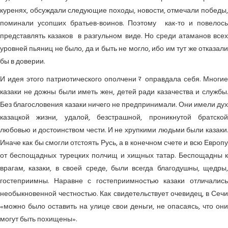
куренях, обсуждали следующие походы, новости, отмечали победы,
поминали усопших братьев-воинов. Поэтому как-то и повелось
представлять казаков в разгульном виде. Но среди атаманов всех
уровней пьяниц не было, да и быть не могло, ибо им тут же отказали
бы в доверии.
И идея этого патриотического ополчениﾏ оправдала себя. Многие
казаки не дожны были иметь жен, детей ради казачества и службы.
Без благословения казаки ничего не предпринимали. Они имели дух
казацкой жизни, удалой, безстрашной, проникнутой братской
любовью и достоинством чести. И не хрупкими людьми были казаки.
Иначе как бы смогли отстоять Русь, а в конечном счете и всю Европу
от беспощадных турецких полчищ и хищных татар. Беспощадны к
врагам, казаки, в своей среде, были всегда благодушны, щедры,
гостеприимны. Наравне с гостеприимностью казаки отличались
необыкновенной честностью. Как свидетельствует очевидец, в Сечи
«можно было оставить на улице свои деньги, не опасаясь, что они
могут быть похищены».