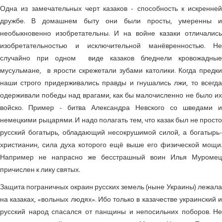
Одна из замечательных черт казаков - способность к искренней
дружбе. В домашнем быту они были просты, умеренны и
необыкновенно изобретательны. И на войне казаки отличались
изобретательностью и исключительной манёвренностью. Не
случайно при одном виде казаков бледнели кровожадные
мусульмане, в ярости скрежетали зубами католики. Когда предки
наши строго придерживались правды и гнушались лжи, то всегда
одерживали победы над врагами, как бы малочисленно не было их
войско. Пример - битва Александра Невского со шведами и
немецкими рыцарями. И надо полагать тем, что казак был не просто
русский богатырь, обладающий несокрушимой силой, а богатырь-
христианин, сила духа которого ещё выше его физической мощи.
Например не напрасно же бесстрашный воин Илья Муромец
причислен к лику святых.
Защита пограничных окраин русских земель (ныне Украины) лежала
на казаках, «вольных людях». Ибо только в казачестве украинский и
русский народ спасался от панщины и непосильних поборов. Не