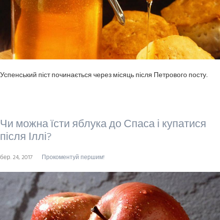
Успенський піст починається через місяць після Петрового посту.
Чи можна їсти яблука до Спаса і купатися
після Іллі?
бер. 24, 2017
Прокоментуй першим!