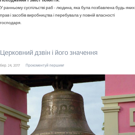
Походження і зміст поняття.
У ранньому суспільстві раб - людина, яка була позбавлена будь-яких
прав і засобів виробництва і перебувала у повній власності
господаря.
Церковний дзвін і його значення
бер. 24, 2017
Прокоментуй першим!