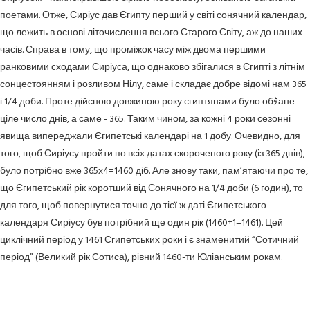
поетами. Отже, Сиріус дав Єгипту перший у світі сонячний календар,
що лежить в основі літочислення всього Старого Світу, аж до наших
часів. Справа в тому, що проміжок часу між двома першими
ранковими сходами Сиріуса, що однаково збігалися в Єгипті з літнім
сонцестоянням і розливом Нілу, саме і складає добре відомі нам 365
і 1/4 доби. Проте дійсною довжиною року єгиптянами було обﾀане
ціле число днів, а саме - 365. Таким чином, за кожні 4 роки сезонні
явища випереджали Єгипетські календарі на 1 добу. Очевидно, для
того, щоб Сиріусу пройти по всіх датах скороченого року (із 365 днів),
було потрібно вже 365х4=1460 діб. Але знову таки, пам’ятаючи про те,
що Єгипетський рік коротший від Сонячного на 1/4 доби (6 годин), то
для того, щоб повернутися точно до тієї ж даті Єгипетського
календаря Сиріусу був потрібний ще один рік (1460+1=1461). Цей
циклічний період у 1461 Єгипетських роки і є знаменитий “Сотичний
період” (Великий рік Сотиса), рівний 1460-ти Юліанським рокам.