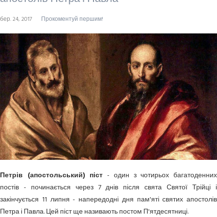
бер. 24, 2017
Прокоментуй першим!
Петрів (апостольський) піст
- один з чотирьох багатоденни
постів - починається через 7 днів після свята Святої Трійці і
закінчується 11 липня - напередодні дня пам'яті святих апостолів
Петра і Павла. Цей піст ще називають постом П'ятдесятниці.