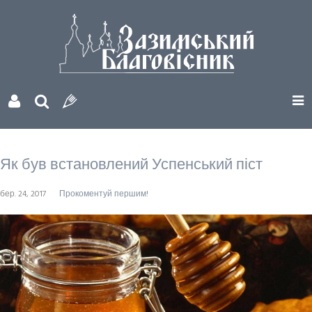
Як був встановлений Успенський піст
бер. 24, 2017
Прокоментуй першим!