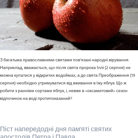
З багатьма православними святами пов'язані народні вірування.
Наприклад, вважається, що після свята пророка Іллі (2 серпня) не
можна купатися у відкритих водоймах, а до свята Преображення (19
серпня) необхідно утримуватися від вживання в їжу яблук. Що ж
робити з ранніми сортами яблук, і, невже в «оксамитовий» сезон
відпочинок на воді протипоказаний?
Піст напередодні дня пам'яті святих
апостолів Петра і Павла