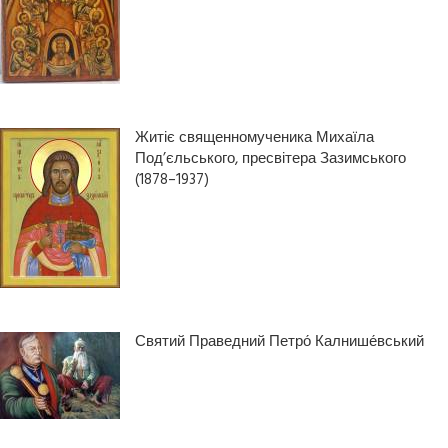
Житіє священномученика Михаїла
Под’єльського, пресвітера Зазимського
(1878–1937)
Святий Праведний Петро́ Калнише́вський