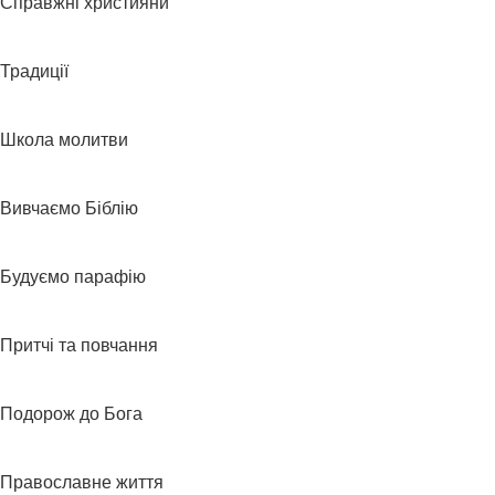
Справжні християни
Традиції
Школа молитви
Вивчаємо Біблію
Будуємо парафію
Притчі та повчання
Подорож до Бога
Православне життя