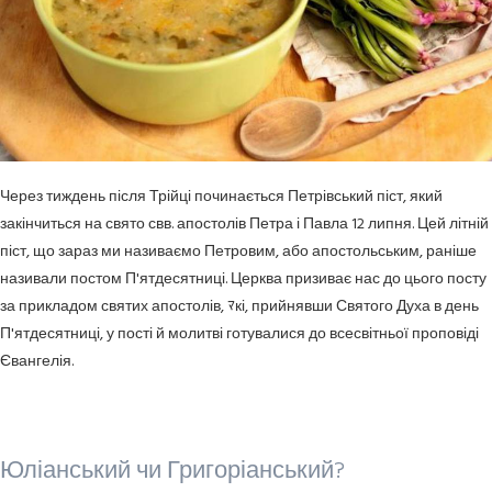
Через тиждень після Трійці починається Петрівський піст, який
закінчиться на свято свв. апостолів Петра і Павла 12 липня. Цей літній
піст, що зараз ми називаємо Петровим, або апостольським, раніше
називали постом П'ятдесятниці. Церква призиває нас до цього посту
за прикладом святих апостолів, ﾏкі, прийнявши Святого Духа в день
П'ятдесятниці, у пості й молитві готувалися до всесвітньої проповіді
Євангелія.
Юліанський чи Григоріанський?