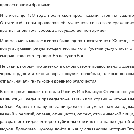
православними братьями.
И вплоть до 1917 года несли свой крест казаки, стоя на защите
Отечествﾰ, веры православной, учавствовали во всех сражениях
против неприятеля сообща с государственной армией.
Многое, очень многое в силах было сделать казачество в ХХ веке, не
помути лукавый, разум вождям его, могло и Русь-матушку спасти от
смерча- красного террора. Но не судил Бог…
Не судил, потому что завелся в самом стволе православного древа
червь гордости и листья веры пожухли, ослабели, а иные совсем
отпали, начали гнить корни древнего благочестия.
В свое время казаки отстояли Родину. И в Великую Отечественную
наши отцы, деды и прадеды тоже защиﾂили страну. А что-же мы
сейчас Родину-то нашу не защищаем от ненужных нам западных
веяний и религий, от геев, от нацистов, от сект, от химической пищи,
развратного видео, которое губительно влияет на наших детей и
внуков. Допускаем чужому войти в нашу славянскую историю.Это