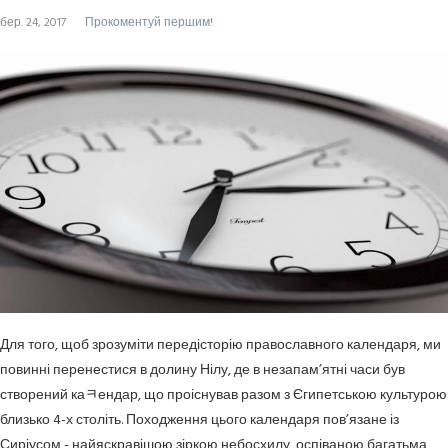
бер. 24, 2017
Прокоментуй першим!
Для того, щоб зрозуміти передісторію православного календаря, ми
повинні перенестися в долину Нілу, де в незапам’ятні часи був
створений каﾻендар, що проіснував разом з Єгипетською культурою
близько 4-х століть. Походження цього календаря пов’язане із
Сиріусом - найяскравішою зіркою небосхилу, оспіваною багатьма