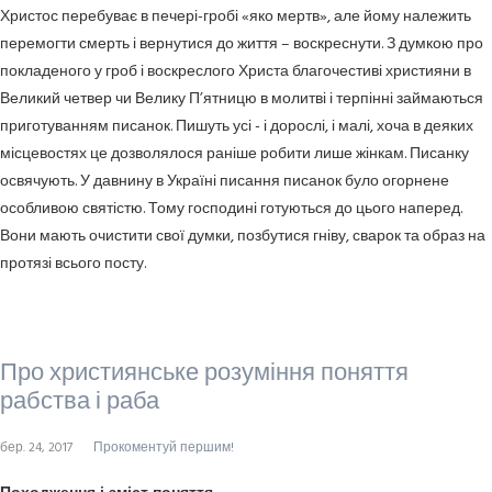
Христос перебуває в печері-гробі «яко мертв», але йому належить
перемогти смерть і вернутися до життя – воскреснути. З думкою про
покладеного у гроб і воскреслого Христа благочестиві християни в
Великий четвер чи Велику П’ятницю в молитві і терпінні займаються
приготуванням писанок. Пишуть усі - і дорослі, і малі, хоча в деяких
місцевостях це дозволялося раніше робити лише жінкам. Писанку
освячують. У давнину в Україні писання писанок було огорнене
особливою святістю. Тому господині готуються до цього наперед.
Вони мають очистити свої думки, позбутися гніву, сварок та образ на
протязі всього посту.
Про християнське розуміння поняття
рабства і раба
бер. 24, 2017
Прокоментуй першим!