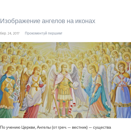
Изображение ангелов на иконах
бер. 24, 2017
Прокоментуй першим!
По учению Церкви, Ангелы (от греч. — вестник) — существа