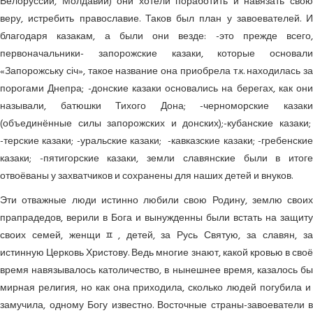
Белоруссии, Молдавии) они хотели поработить и навязать свою
веру, истребить православие. Таков был план у завоевателей. И
благодаря казакам, а были они везде: -это прежде всего,
первоначальники- запорожские казаки, которые основали
«Запорожську січ», такое название она приобрела т.к. находилась за
порогами Днепра; -донские казаки основались на берегах, как они
называли, батюшки Тихого Дона; -черноморские казаки
(объединённые силы запорожских и донских);-кубанские казаки;
-терские казаки; -уральские казаки; -кавказские казаки; -гребенские
казаки; -пятигорские казаки, земли славянские были в итоге
отвоёваны у захватчиков и сохранены для наших детей и внуков.
Эти отважные люди истинно любили свою Родину, землю своих
прапрадедов, верили в Бога и вынужденны были встать на защиту
своих семей, женщиﾽ, детей, за Русь Святую, за славян, за
истинную Церковь Христову. Ведь многие знают, какой кровью в своё
время навязывалось католичество, в нынешнее время, казалось бы
мирная религия, но как она приходила, сколько людей погубила и
замучила, одному Богу известно. Восточные страны-завоеватели в