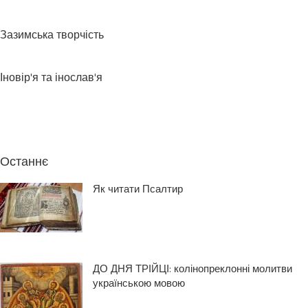
Зазимська творчість
Іновір'я та інослав'я
Останнє
Як читати Псалтир
ДО ДНЯ ТРІЙЦІ: колінопреклонні молитви
українською мовою