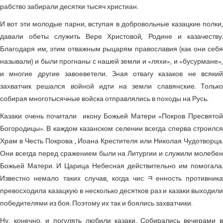
рабство забирали десятки тысяч христиан.
И вот эти молодые парни, вступая в добровольные казацкие полки,
давали обеты служить Вере Христовой, Родине и казачеству.
Благодаря им, этим отважным рыцарям православия (как они себя
называли) и были прогнаны с нашей земли и «ляхи», и «бусурмане»,
и многие другие завоеветели. Зная отвагу казаков не всякий
захватчик решался войной идти на земли славянские. Только
собирая многоты­сячные войска отправлялись в походы на Русь.
Казаки очень почитали икону Божьей Матери «По­кров Пресвятой
Богородицы». В каждом казанском селении всегда сперва строился
Храм в Честь Покрова , Иоана Крестителя или Николая Чудотворца.
Они всегда перед сражением были на Литургии и служили молебен
Божьей Матери. И Царица Небесная действительно им помогала.
Известно немало таких случав, когда чисﾻенность противника
превосходила казацкую в несколько десятков раз и казаки выходили
победителями из боя. Поэтому их так и боялись захватчики.
Ну, конечно, и погулять любили казаки. Собирались вечерами в