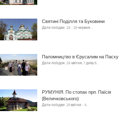
Святині Поділля та Буковини
Дати поїздки: 28 - 29 червня…
Паломництво в Єрусалим на Пасху
Дати поїздок: 28 квітня, 7 днів/6…
РУМУНІЯ. По стопах прп. Паїсія
(Величковського)
Дати поїздки: 29 квітня - 4…