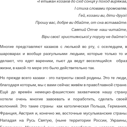
«Гетьман козаків до схід сонця у поход виряжав,
І стиха словами промовляв:
Гей, козаки ви, діти-друзі!
Прошу вас, добре ви дбайте, от сна вставайте.
Святий Отче наш читайте,
Віри своєї християнської у поругу не дайте!»
Многие представляют казаков с люлькой во рту, с оселедцем, в
шароварах и вообще разгульными людьми, которые только то и
делают, что едят вареники, пьют да ведут веселящийся образ
жизни, в какой-то мере это было действительно так.
Но прежде всего казаки - это патриоты своей родины. Это те люди,
благодаря которым, мы с вами сейчас живём в правоﾁлавной стране.
Ещё до времён немецко-фашистских захватчиков нашу страну
хотели очень многие завоевать и поработить, сделать своей
колонией. Это такие страны как католическая Польша, Германия,
Франция, Австрия и, конечно же, восточные мусульманские страны.
Нападая на Русь Святую, (ныне территории России, Украины,