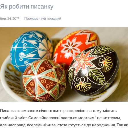
Як робити писанку
бер. 24, 2017
Прокоментуй першим!
Писанка є символом вічного життя, воскресіння, а тому містить
глибокий зміст. Саме яйце ззовні здається мертвим і не життєвим,
але насправді всередині жива істота готується до народження. Так як