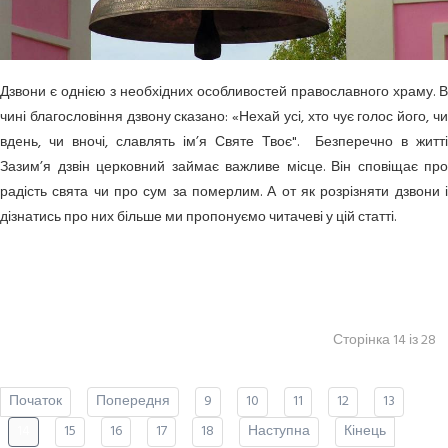
Дзвони є однією з необхідних особливостей православного храму. В
чині благословіння дзвону сказано: «Нехай усі, хто чує голос його, чи
вдeнь, чи вночі, славлять ім’я Святе Твоє". Безперечно в житті
Зазим’я дзвін церковний займає важливе місце. Він сповіщає про
радість свята чи про сум за померлим. А от як розрізняти дзвони і
дізнатись про них більше ми пропонуємо читачеві у цій статті.
Сторінка 14 із 28
Початок
Попередня
9
10
11
12
13
14
15
16
17
18
Наступна
Кінець