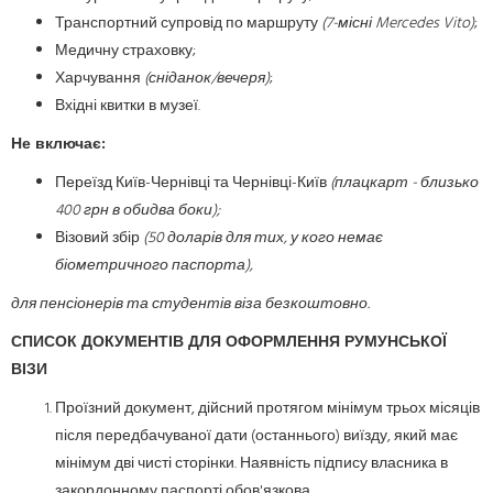
Транспортний супровід по маршруту
(7-
місні
Mercedes Vito)
;
Медичну страховку;
Харчування
(сніданок/вечеря)
;
Вхідні квитки в музеї.
Не включає:
Переїзд Київ-Чернівці та Чернівці-Київ
(плацкарт - близько
400 грн в обидва боки);
Візовий збір
(50 доларів для тих, у кого немає
біометричного паспорта)
,
для пенсіонерів та студентів віза безкоштовно.
СПИСОК ДОКУМЕНТІВ ДЛЯ ОФОРМЛЕННЯ РУМУНСЬКОЇ
ВІЗИ
Проїзний документ, дійсний протягом мінімум трьох місяців
після передбачуваної дати (останнього) виїзду, який має
мінімум дві чисті сторінки. Наявність підпису власника в
закордонному паспорті обов'язкова.