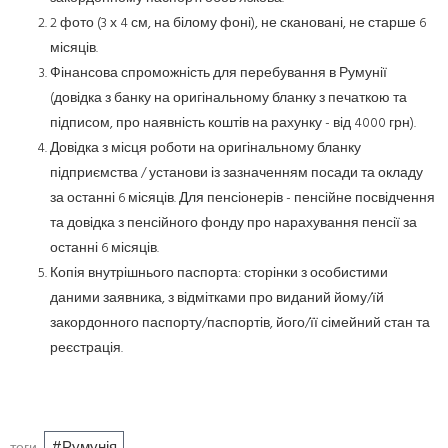
2 фото (3 х 4 см, на білому фоні), не скановані, не старше 6
місяців.
Фінансова спроможність для перебування в Румунії
(довідка з банку на оригінальному бланку з печаткою та
підписом, про наявність коштів на рахунку - від 4000 грн).
Довідка з місця роботи на оригінальному бланку
підприємства / установи із зазначенням посади та окладу
за останні 6 місяців. Для пенсіонерів - пенсійне посвідчення
та довідка з пенсійного фонду про нарахування пенсії за
останні 6 місяців.
Копія внутрішнього паспорта: сторінки з особистими
даними заявника, з відмітками про виданий йому/їй
закордонного паспорту/паспортів, його/її сімейний стан та
реєстрація.