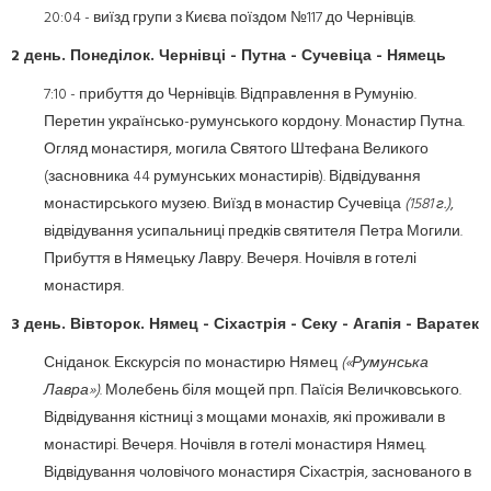
20:04 - виїзд групи з Києва поїздом №117 до Чернівців.
2 день. Понеділок. Чернівці - Путна - Сучевіца - Нямець
7:10 - прибуття до Чернівців. Відправлення в Румунію.
Перетин українсько-румунського кордону. Монастир Путна.
Огляд монастиря, могила Святого Штефана Великого
(засновника 44 румунських монастирів). Відвідування
монастирського музею. Виїзд в монастир Сучевіца
(1581 г.)
,
відвідування усипальниці предків святителя Петра Могили.
Прибуття в Нямецьку Лавру. Вечеря. Ночівля в готелі
монастиря.
3 день. Вівторок. Нямец - Сіхастрія - Секу - Агапія - Варатек
Сніданок. Екскурсія по монастирю Нямец
(«Румунська
Лавра»)
. Молебень біля мощей прп. Паїсія Величковського.
Відвідування кістниці з мощами монахів, які проживали в
монастирі. Вечеря. Ночівля в готелі монастиря Нямец.
Відвідування чоловічого монастиря Сіхастрія, заснованого в