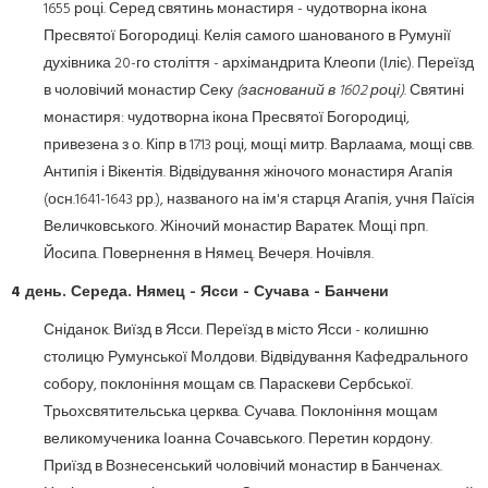
1655 році. Серед святинь монастиря - чудотворна ікона
Пресвятої Богородиці. Келія самого шанованого в Румунії
духівника 20-го століття - архімандрита Клеопи (Іліє). Переїзд
в чоловічий монастир Секу
(заснований в 1602 році)
. Святині
монастиря: чудотворна ікона Пресвятої Богородиці,
привезена з о. Кіпр в 1713 році, мощі митр. Варлаама, мощі свв.
Антипія і Вікентія. Відвідування жіночого монастиря Агапія
(осн.1641-1643 рр.), названого на ім'я старця Агапія, учня Паїсія
Величковського. Жіночий монастир Варатек. Мощі прп.
Йосипа. Повернення в Нямец. Вечеря. Ночівля.
4 день. Середа. Нямец - Ясси - Сучава - Банчени
Сніданок. Виїзд в Ясси. Переїзд в місто Ясси - колишню
столицю Румунської Молдови. Відвідування Кафедрального
собору, поклоніння мощам св. Параскеви Сербської.
Трьохсвятительська церква. Сучава. Поклоніння мощам
великомученика Іоанна Сочавського. Перетин кордону.
Приїзд в Вознесенський чоловічий монастир в Банченах.