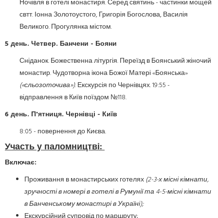
Ночівля в готелі монастиря. Серед святинь - частинки мощей
свтт. Іонна Золотоустого, Григорія Богослова, Василія
Великого. Прогулянка містом.
5 день. Четвер. Банчени - Бояни
Сніданок. Божественна літургія. Переїзд в Боянський жіночий
монастир. Чудотворна ікона Божої Матері «Боянська»
(«сльозоточива»)
. Екскурсія по Чернівцях. 19:55 -
відправлення в Київ поїздом №118.
6 день. П'ятниця. Чернівці - Київ
8:05 - повернення до Києва.
Участь у паломництві:
Включає:
Проживання в монастирських готелях
(2-3-х місні кімнати,
зручності в номері в готелі в Румунії та 4-5-місні кімнати
в Банченському монастирі в Україні);
Екскурсійний супровід по маршруту;