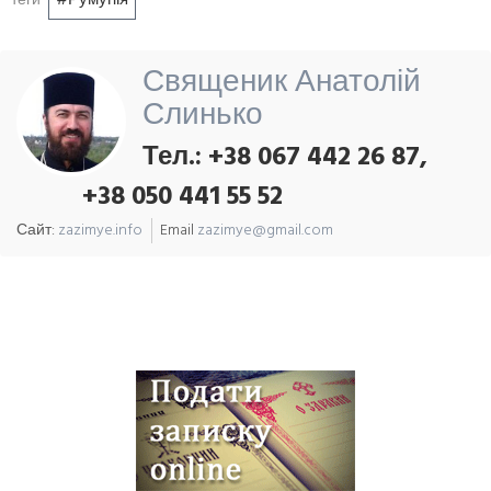
Румунія
теги
Священик Анатолій
Слинько
Тел.: +38 067 442 26 87,
+38 050 441 55 52
Сайт:
zazimye.info
Email
zazimye@gmail.com