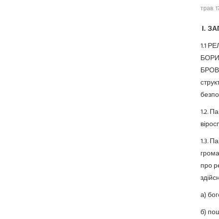
трав. 1
І. З
1.1 
БОРИ
БРОВА
струк
безпо
1.2. 
вірос
1.3. 
грома
про р
здійс
а) бог
б) по