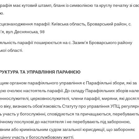
Парафія має кутовий штамп, бланк із символікою та круглу печатку зі с
ю.
Місцезнаходження парафії: Київська область, Броварський район, с.
’я, вул. Деснянська, 98
 Діяльність парафії поширюється на с. Зазим’я Броварського району
кої області.
СТРУКТУРА ТА УПРАВЛІННЯ ПАРАФІЄЮ
Вищим органом парафіяльного управління є Парафіяльні збори, які за
ою очолює настоятель парафії. До складу Парафіяльних зборів нал
ннослужителі, церковнослужителі, члени парафії, миряни, які досягл
го віку, визнають обов’язковість Статуту про управління УПЦ, регуляр
ь участь у богослужінні, сповідуються та причащаються, перебувають
ічному послухові до настоятеля і не перебувають під забороною,
вним або кримінальним судом загальної юрисдикції, що забороняє
цінну участь у богослужбовому житті.