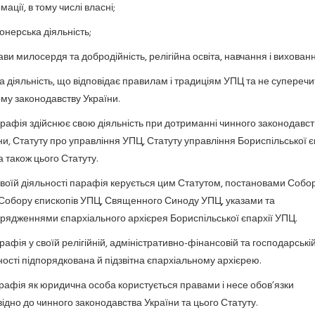
ації, в тому числі власні;
іонерська діяльність;
рави милосердя та добродійність, релігійна освіта, навчання і вихованн
ша діяльність, що відповідає правилам і традиціям УПЦ та не суперечи
му законодавству України.
Парафія здійснює свою діяльність при дотриманні чинного законодавст
ни, Статуту про управління УПЦ, Статуту управління Бориспільської є
а також цього Статуту.
У своїй діяльності парафія керується цим Статутом, постановами Собо
Собору єпископів УПЦ, Священного Синоду УПЦ, указами та
рядженнями єпархіального архієрея Бориспільської єпархії УПЦ.
Парафія у своїй релігійній, адміністративно-фінансовій та господарські
ності підпорядкована й підзвітна єпархіальному архієрею.
Парафія як юридична особа користується правами і несе обов’язки
відно до чинного законодавства України та цього Статуту.