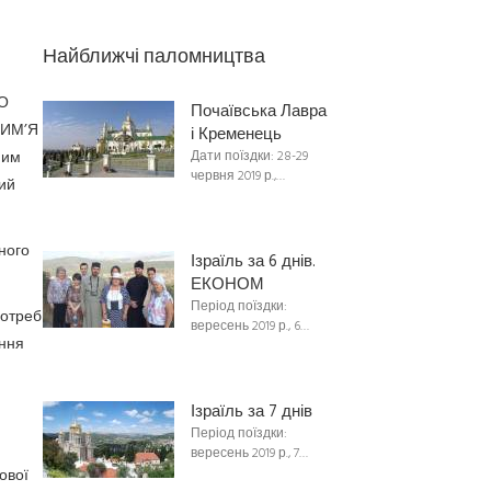
Найближчі паломництва
О
Почаївська Лавра
ЗИМ’Я
і Кременець
Дати поїздки: 28-29
ним
червня 2019 р.,…
ий
ного
Ізраїль за 6 днів.
ЕКОНОМ
Період поїздки:
потреб
вересень 2019 р., 6…
ання
Ізраїль за 7 днів
Період поїздки:
вересень 2019 р., 7…
ової