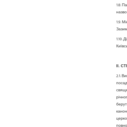
1.8. 
назво
1.9. 
Зазим
1.10.
Київсь
ІІ. 
2.1. 
посад
свяще
річно
берут
канон
церко
повно