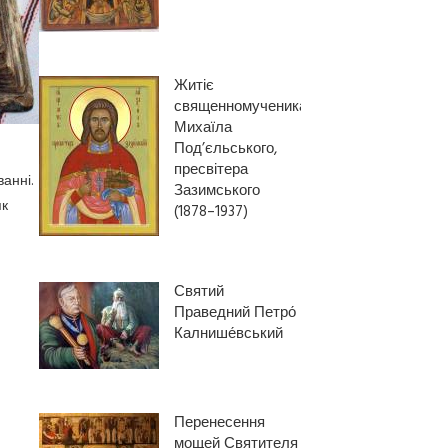
Житіє
священномученика
Михаїла
Под’єльського,
пресвітера
анні.
Зазимського
як
(1878–1937)
Святий
Праведний Петро́
Калнише́вський
Перенесення
мощей Святителя