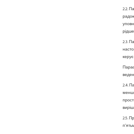
2.2. 
радою
уповн
рідше 
2.3. 
насто
керує
Параф
веден
2.4. 
менше
прост
виріш
2.5. 
п’ять