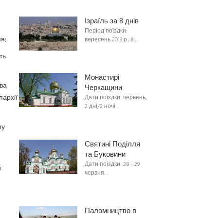
Ізраїль за 8 днів
Період поїздки:
я;
вересень 2019 р., 8…
ть
Монастирі
ва
Черкащини
пархії
Дати поїздки: червень,
2 дні/2 ночі…
ру
Святині Поділля
та Буковини
Дати поїздки: 28 - 29
й
червня…
Паломництво в