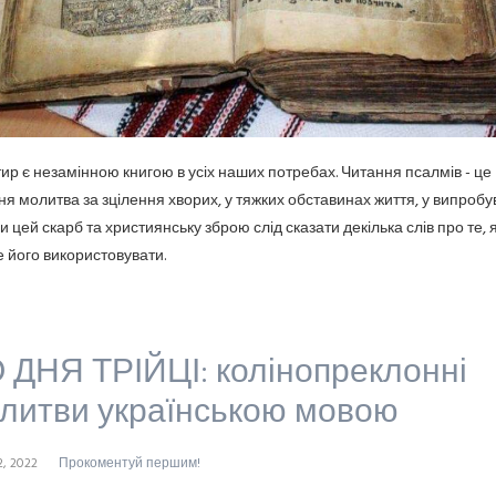
ир є незамінною книгою в усіх наших потребах. Читання псалмів - це
ня молитва за зцілення хворих, у тяжких обставинах життя, у випробув
 цей скарб та християнську зброю слід сказати декілька слів про те, 
 його використовувати.
 ДНЯ ТРІЙЦІ: колінопреклонні
литви українською мовою
2, 2022
Прокоментуй першим!