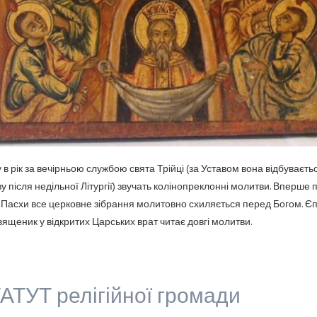
у в рік за вечірньою службою свята Трійці (за Уставом вона відбуваєть
зу після недільної Літургії) звучать колінопреклонні молитви. Вперше 
 Пасхи все церковне зібрання молитовно схиляється перед Богом. Є
вященик у відкритих Царських врат читає довгі молитви.
АТУТ релігійної громади