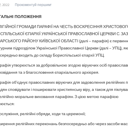
7, 2022
Прокоментуй першим!
АГАЛЬНІ ПОЛОЖЕННЯ
РЕЛІГІЙНОЇ ГРОМАДИ ПАРАФІЇ НА ЧЕСТЬ ВОСКРЕСІННЯ ХРИСТОВОГ
СПІЛЬСЬКОЇ ЄПАРХІЇ УКРАЇНСЬКОЇ ПРАВОСЛАВНОЇ ЦЕРКВИ С. ЗА
РСЬКОГО РАЙОНУ КИЇВСЬКОЇ ОБЛАСТІ (далі – парафія) є первин
турним підрозділом Української Православної Церкви (далі – УПЦ), як
середньо входить до складу Бориспільської єпархії УПЦ.
Парафія утворюється за добровільною згодою віруючих осіб православ
повідання та з благословення єпархіального архієрея.
Парафія об’єднує православних віруючих для задоволення релігійних 
дян сповідувати і поширювати християнську віру, а також для піклув
елігійно-моральне виховання парафіян. З цією метою парафією
нюється:
ослужіння, релігійні обряди, ходи та церемонії;
ширення релігійних переконань безпосередньо або через засоби мас