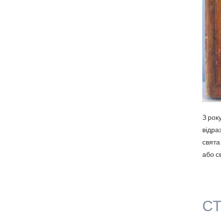
З рок
відра
свята
або с
СТ