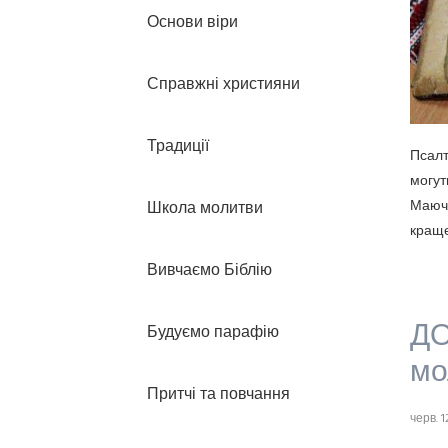
Основи віри
Справжні християни
Традиції
Псалт
могут
Маючи
Школа молитви
краще
Вивчаємо Біблію
ДО
Будуємо парафію
мо
Притчі та повчання
черв. 1