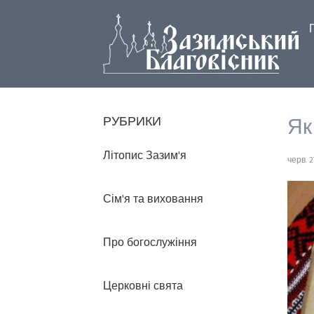
Як
РУБРИКИ
Літопис Зазим'я
черв. 2
Сім'я та виховання
Про богослужіння
Церковні свята