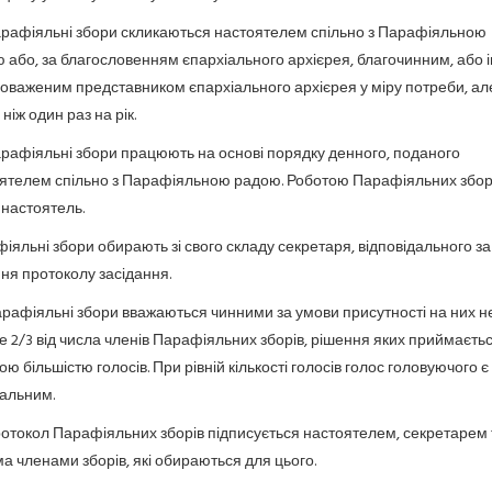
Парафіяльні збори скликаються настоятелем спільно з Парафіяльною
 або, за благословенням єпархіального архієрея, благочинним, або 
оваженим представником єпархіального архієрея у міру потреби, ал
ніж один раз на рік.
Парафіяльні збори працюють на основі порядку денного, поданого
ятелем спільно з Парафіяльною радою. Роботою Парафіяльних збор
 настоятель.
іяльні збори обирають зі свого складу секретаря, відповідального за
ня протоколу засідання.
Парафіяльні збори вважаються чинними за умови присутності на них н
 2/3 від числа членів Парафіяльних зборів, рішення яких приймаєть
ою більшістю голосів. При рівній кількості голосів голос головуючого є
альним.
Протокол Парафіяльних зборів підписується настоятелем, секретарем 
ма членами зборів, які обираються для цього.