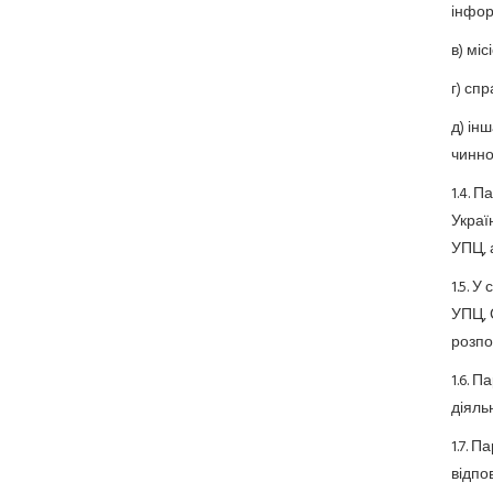
інформ
в) міс
г) сп
д) ін
чинно
1.4. 
Украї
УПЦ, 
1.5. 
УПЦ, 
розпо
1.6. 
діяль
1.7. 
відпо