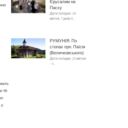
Єрусалим на
воєю
Пасху
Дати поїздок: 28
квітня, 7 днів/6…
РУМУНІЯ. По
стопах прп. Паїсія
(Величковського)
Дати поїздки: 29 квітня
- 4…
ежать
и 18-
но
 у