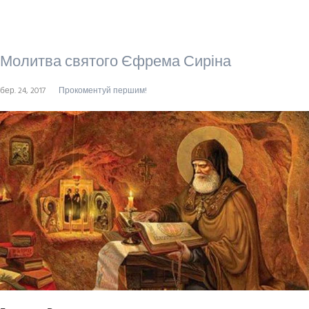
Молитва святого Єфрема Сиріна
бер. 24, 2017
Прокоментуй першим!