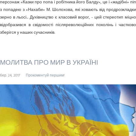
персонаж «Казки про попа і робітника його Балду», це і «жадібні» піп
з попадею з «Нахаби» М. Шолохова, які ховають від продрозкладки
зерно в льосі... Духівництво є класовий ворог, - цей стереотип міцно
відобразився в свідомості післяреволюційних поколінь і частково
зберігся у наших сучасників.
МОЛИТВА ПРО МИР В УКРАЇНІ
бер. 24, 2017
Прокоментуй першим!