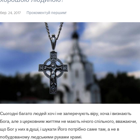
хорошою людиною?
бер. 24, 2017
Прокоментуй першим!
Сьогодні багато людей хоч і не заперечують віру, хоча і визнають
Бога, але з церковним життям не мають нічого спільного, вважаючи,
що Бог у них в душі, і шукати Його потрібно саме там, а не в
побудованому людськими руками храмі.