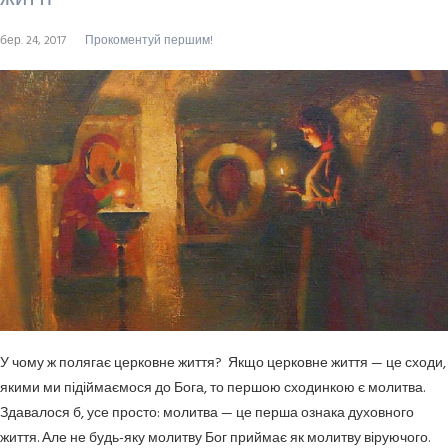
бер. 24, 2017
Прокоментуй першим!
У чому ж полягає церковне життя? Якщо церковне життя — це сходи,
якими ми підіймаємося до Бога, то першою сходинкою є молитва.
Здавалося б, усе просто: молитва — це перша ознака духовного
життя. Але не будь-яку молитву Бог приймає як молитву віруючого.