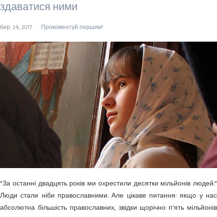
здаватися ними
бер. 24, 2017
Прокоментуй першим!
"За останні двадцять років ми охрестили десятки мільйонів людей."
Люди стали ніби православними. Але цікаве питання: якщо у нас
абсолютна більшість православних, звідки щорічно п'ять мільйонів