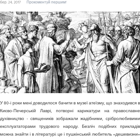
бер. 24, 2017
Прокоментуй першим!
У 80-і роки мені доводилося бачити в музеї атеїзму, що знаходився в
Києво-Печерській Лаврі, потворні карикатури на православне
духівництво - священиків зображали жадібними, срібролюбивими
експлуататорами трудового народу. Безліч подібних прикладів
можна знайти і в літературі: це і пушкінський любитель «дешевизни»