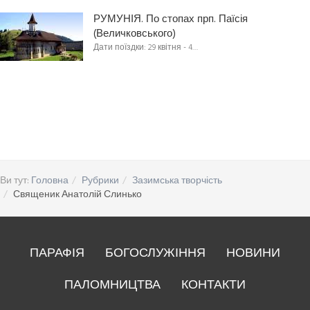
РУМУНІЯ. По стопах прп. Паїсія
(Величковського)
Дати поїздки: 29 квітня - 4…
Ви тут:
Головна
Рубрики
Зазимська творчість
Священик Анатолій Слинько
ПАРАФІЯ
БОГОСЛУЖІННЯ
НОВИНИ
ПАЛОМНИЦТВА
КОНТАКТИ