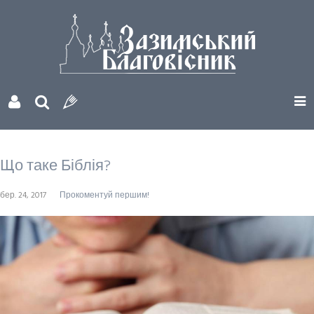
Що таке Біблія?
бер. 24, 2017
Прокоментуй першим!