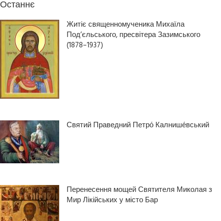
Останнє
Житіє священномученика Михаїла
Под’єльського, пресвітера Зазимського
(1878–1937)
Святий Праведний Петро́ Калнише́вський
Перенесення мощей Святителя Миколая з
Мир Лікійських у місто Бар