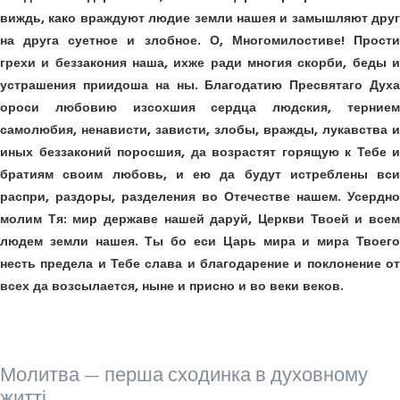
виждь, како враждуют людие земли нашея и замышляют друг
на друга суетное и злобное. О, Многомилостиве! Прости
грехи и беззакония наша, ихже ради многия скорби, беды и
устрашения приидоша на ны. Благодатию Пресвятаго Духа
ороси любовию изсохшия сердца людския, тернием
самолюбия, ненависти, зависти, злобы, вражды, лукавства и
иных беззаконий поросшия, да возрастят горящую к Тебе и
братиям своим любовь, и ею да будут истреблены вси
распри, раздоры, разделения во Отечестве нашем. Усердно
молим Тя: мир державе нашей даруй, Церкви Твоей и всем
людем земли нашея. Ты бо еси Царь мира и мира Твоего
несть предела и Тебе слава и благодарение и поклонение от
всех да возсылается, ныне и присно и во веки веков.
Молитва — перша сходинка в духовному
житті