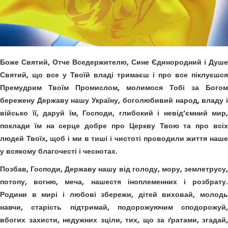
Боже Святий, Отче Вседержителю, Сине Єдинородний і Душе
Святий, що все у Твоїй владі тримаєш і про все піклуєшся
Премудрим Твоїм Промислом, молимося Тобі за Богом
бережену Державу нашу Україну, боголюбивий народ, владу і
військо її, даруй їм, Господи, глибокий і невід’ємний мир,
поклади їм на серце добре про Церкву Твою та про всіх
людей Твоїх, щоб і ми в тиші і чистоті проводили життя наше
у всякому благочесті і чеснотах.
Позбав, Господи, Державу нашу від голоду, мору, землетрусу,
потопу, вогню, меча, нашестя іноплеменних і розбрату.
Родини в мирі і любові збережи, дітей виховай, молодь
навчи, старість підтримай, подорожуючим сподорожуй,
вбогих захисти, недужних зціли, тих, що за ґратами, згадай,