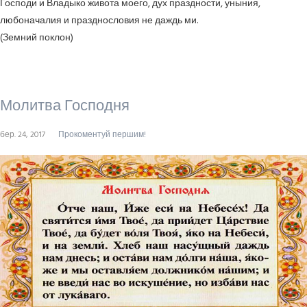
Господи и Владыко живота моего, дух праздности, уныния,
любоначалия и празднословия не даждь ми.
(Земний поклон)
Молитва Господня
бер. 24, 2017
Прокоментуй першим!