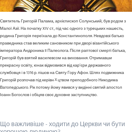
Святитель Григорій Палама, архієпископ Солунський, був родом з
Малої Азії. На початку XIV ст., під час одного з турецьких нашесть,
родина Григорія переїхала до Константинополя. Невдовзі батько
праведника став великим сановником при дворі візантійського
імператора Андроника II Палеолога. Після раптової смерті батька,
Григорій був взятий василевсом на виховання. Отримавши
прекрасну освіту, юнак відмовився від кар’єри державного
службовця і в 1316 р. пішов на Святу Гору Афон. Шлях подвижника
Григорій розпочав під керівнﾸцтвом преподобного Никодима
Ватопедського. Рік потому йому явився у видінні святий апостол
Іоанн Богослов і обіцяв своє духовне заступництво.
Що важливіше - ходити до Церкви чи бути