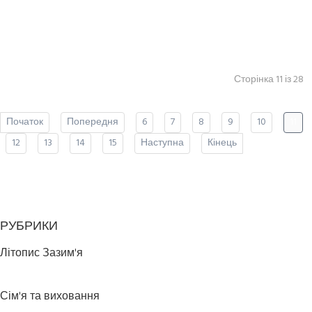
Сторінка 11 із 28
Початок
Попередня
6
7
8
9
10
11
12
13
14
15
Наступна
Кінець
РУБРИКИ
Літопис Зазим'я
Сім'я та виховання