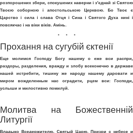
розпорошених збери, спокушених наверни і з’єднай зі Святою
Твоєю соборною і апостольською Церквою. Бо Твоє є
Царство і сила і слава Отця і Сина і Святого Духа нині і
повсякчас і на віки віків. Амінь.
* * *
Прохання на сугубій єктенії
Еще молимся Господу Богу нашему о еже вси распри,
раздоры, разделения, вражду и злобу всеконечно в державе
нашей истребити, тишину же народу нашему даровати и
миром вожделенным нас оградити, рцем вси: Господи,
услыши и милостивно помилуй.
Молитва на Божественній
Литургії
Владыко Вседержителю, Святый Царю. Призри с небесе и