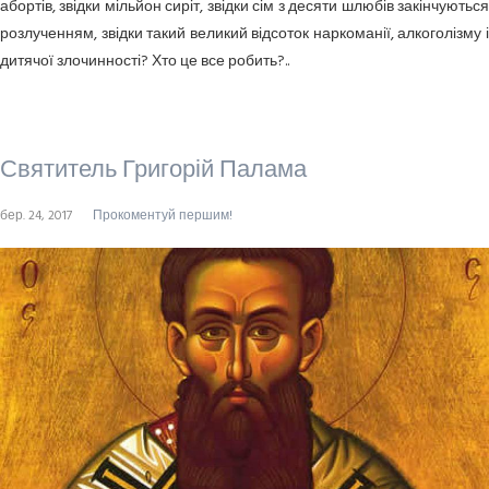
абортів, звідки мільйон сиріт, звідки сім з десяти шлюбів закінчуються
розлученням, звідки такий великий відсоток наркоманії, алкоголізму і
дитячої злочинності? Хто це все робить?..
Святитель Григорій Палама
бер. 24, 2017
Прокоментуй першим!