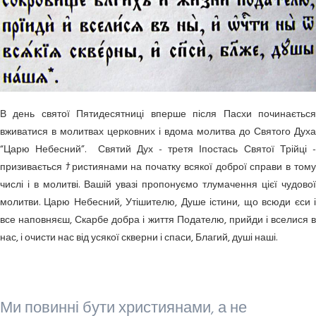
В день святої Пятидесятниці вперше після Пасхи починається
вживатися в молитвах церковних і вдома молитва до Святого Духа
“Царю Небесний”. Святий Дух - третя Іпостась Святої Трійці -
призивається ﾅристиянами на початку всякої доброї справи в тому
числі і в молитві. Вашій увазі пропонуємо тлумачення цієї чудової
молитви. Царю Небесний, Утішителю, Душе істини, що всюди єси і
все наповняєш, Скарбе добра і життя Подателю, прийди і вселися в
нас, і очисти нас від усякої скверни і спаси, Благий, душі наші.
Ми повинні бути християнами, а не