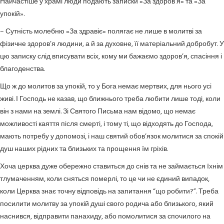
Найчастіше у храмі люди подають записки «За здоров’я» та «За
упокій».
– Сутність молебню «За здравіє» полягає не лише в молитві за
фізичне здоров’я людини, а й за духовне, її матеріальний добробут. У
цю записку слід вписувати всіх, кому ми бажаємо здоров’я, спасіння і
благоденства.
Що ж до молитов за упокій, то у Бога немає мертвих, для нього усі
живі. І Господь не казав, що ближнього треба любити лише тоді, коли
він з нами на землі. Зі Святого Письма нам відомо, що немає
можливості каяття після смерті, і тому ті, що відходять до Господа,
мають потребу у допомозі, і наш святий обов’язок молитися за спокій
душ наших рідних та близьких та прощення їм гріхів.
Хоча церква дуже обережно ставиться до снів та не займається їхнім
тлумаченням, коли сняться померлі, то це чи не єдиний випадок,
коли Церква знає точну відповідь на запитання “що робити?”. Треба
посилити молитву за упокій душі свого родича або близького, який
наснився, відправити панахиду, або помолитися за спочилого на