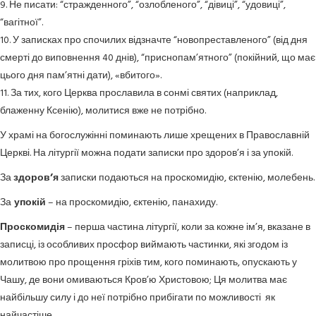
9. Не писати: “стражденного”, “озлобленого”, “дівиці”, “удовиці”,
“вагітної”.
10. У записках про спочилих відзначте “новопреставленого” (від дня
смерті до виповнення 40 днів), “приснопам’ятного” (покійний, що має
цього дня пам’ятні дати), «вбитого».
11. За тих, кого Церква прославила в сонмі святих (наприклад,
блаженну Ксенію), молитися вже не потрібно.
У храмі на богослужінні поминають лише хрещених в Православній
Церкві. На літургії можна подати записки про здоров’я і за упокій.
За
здоров’я
записки подаються на проскомидію, єктенію, молебень.
За
упокій
– на проскомидію, єктенію, панахиду.
Проскомидія
– перша частина літургії, коли за кожне ім’я, вказане в
записці, із особливих просфор виймають частинки, які згодом із
молитвою про прощення гріхів тим, кого поминають, опускають у
Чашу, де вони омиваються Кров’ю Христовою; Ця молитва має
найбільшу силу і до неї потрібно прибігати по можливості як
найчастіше.