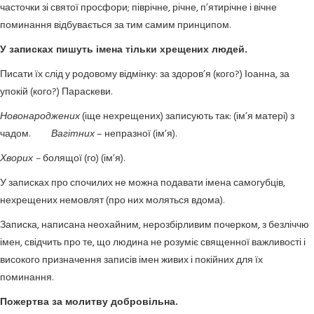
часточки зі святої просфори; піврічне, річне, п’ятирічне і вічне
поминання відбувається за тим самим принципом.
У записках пишуть імена тільки хрещених людей.
Писати їх слід у родовому відмінку: за здоров’я (кого?) Іоанна, за
упокій (кого?) Параскеви.
Новонароджених
(іще нехрещених) записують так: (ім’я матері) з
чадом.
Вагітних
– непразної (ім’я).
Хворих –
болящої (го) (ім’я).
У записках про спочилих не можна подавати імена самогубців,
нехрещених немовлят (про них моляться вдома).
Записка, написана неохайним, нерозбірливим почерком, з безліччю
імен, свідчить про те, що людина не розуміє священної важливості і
високого призначення записів імен живих і покійних для їх
поминання.
Пожертва за молитву добровільна.