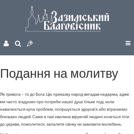
Подання на молитву
Як тривога – то до Бога. Цю приказку народ вигадав недарма, адже
ми часто згадуємо про потреби нашої душі тільки тоді, коли
навалюється купа проблем, погіршується здоров’я або втрачаємо
близьких людей. Саме в такі хвилини віруючій людині хочеться піти
до церкви, помолитися, запалити свічку чи замовити молебень.