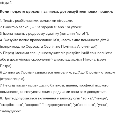
літургії.
Коли подаєте церковні записки, дотримуйтеся таких правил:
1. Пишіть розбірливими, великими літерами.
2. Вкажіть у записці – “За здоров’я” або “За упокій”.
3. Імена пишіть у родовому відмінку (питання “кого?”).
4. Вказуйте повне православне ім’я, навіть якщо поминаєте дітей
(наприклад, не Серьожі, а Сергія, не Поліни, а Аполлінарії).
5. Перед іменами священнослужителів указуйте їхній сан, повністю
або в зрозумілому скороченні (наприклад, архієп. Никона, ієрея
Петра).
6. Дитина до 7 років називається немовлям, від 7 до 15 років – отроком
(отроковицею).
7. Не слід писати прізвища, по батькові, звання, професії тих, кого
поминаєте, та вказувати, якими родичами вони вам доводяться.
8. Проте допускається включення у записку слів: “воїна”, “ченця”,
“скорботного”, “хворого”, “подорожуючого”, “ув’язненого”, “учня”,
“заблудлого”.