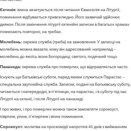
Єктенія:
імена зачитуються після читання Євангелія на Літургії,
поминання відбувається привселюдно. Його зазвичай здійснює
диякон. Після закінчення літургії єктенійні записки в багатьох храмах
поминають повторно, на требах.
Молебень:
окрема служба (треба) на замовлення. У записці на
молебень можна вказати, кому він адресований: наприклад –
молебень до якоїсь ікони Богородиці, святого, подячний тощо.
Панахида:
окрема служба про померлих, що відправляється часто.
Існують ще Батьківські суботи, перед якими служиться Парастас –
спеціальна заупокійна служба. Записки, подані на Батьківську суботу,
читаються і напередодні, в п’ятницю, на парастас, і в суботу під час
Літургії на єктенії, і після Літургії на панахиді.
І про живих, і про померлих можна також замовляти сорокоуст,
піврічне, річне, п’ятирічне і вічне поминання.
Сорокоуст:
молитва на проскомідії напротязі 40 днів з вийманням