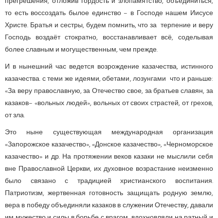
прегрешения, отложив гордость и злопамятство, объединиться,
то есть воссоздать былое единство – в Господе нашем Иисусе
Христе. Братья и сестры, будем помнить, что за терпение и веру
Господь воздаёт стократно, восстанавливает всё, соделывая
более славным и могущественным, чем прежде.
И в нынешний час ведется возрождение казачества, истинного
казачества. с теми же идеями, обетами, лозунгами что и раньше:
«За веру православную, за Отечество свое, за братьев славян, за
казаков– «вольных людей», вольных от своих страстей, от грехов,
от зла.
Это ныне существующая международная организация
«Запорожское казачество», «Донское казачество», «Черноморское
казачество» и др. На протяжении веков казаки не мыслили себя
вне Православной Церкви, их духовное возрастание неизменно
было связано с традицией христианского воспитания.
Патриотизм, жертвенная готовность защищать родную землю,
вера в победу объединяли казаков в служении Отечеству, давали
им мужество и силы в борьбе с врагом, вдохновляли на ратный и