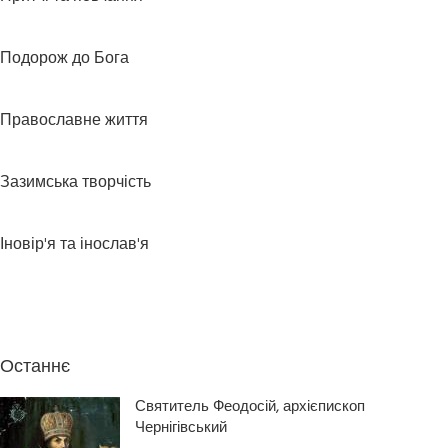
Подорож до Бога
Православне життя
Зазимська творчість
Іновір'я та інослав'я
Останнє
Святитель Феодосій, архієпископ
Чернігівський