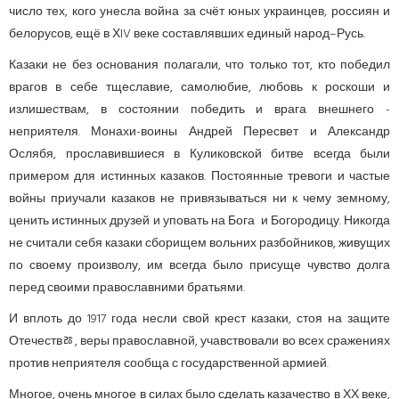
число тех, кого унесла война за счёт юных украинцев, россиян и
белорусов, ещё в ХIV веке составлявших единый народ–Русь.
Казаки не без основания полагали, что только тот, кто победил
врагов в себе тщеславие, самолюбие, любовь к роскоши и
излишествам, в состоянии победить и врага внешнего -
неприятеля. Монахи-воины Андрей Пересвет и Александр
Ослябя, прославившиеся в Куликовской битве всегда были
примером для истинных казаков. Постоянные тревоги и частые
войны приучали казаков не привязываться ни к чему земному,
ценить истинных друзей и уповать на Бога и Богородицу. Никогда
не считали себя казаки сборищем вольних разбойников, живущих
по своему произволу, им всегда было присуще чувство долга
перед своими православними братьями.
И вплоть до 1917 года несли свой крест казаки, стоя на защите
Отечествﾰ, веры православной, учавствовали во всех сражениях
против неприятеля сообща с государственной армией.
Многое, очень многое в силах было сделать казачество в ХХ веке,