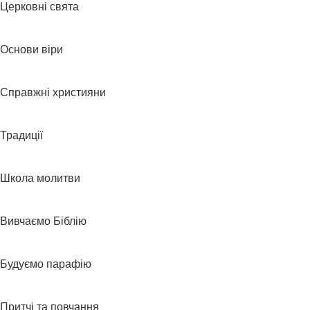
Церковні свята
Основи віри
Справжні християни
Традиції
Школа молитви
Вивчаємо Біблію
Будуємо парафію
Притчі та повчання