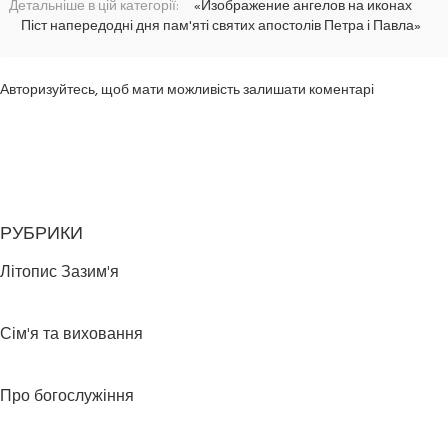
Детальніше в цій категорії:
«Изображение ангелов на иконах
Піст напередодні дня пам'яті святих апостолів Петра і Павла»
Авторизуйтесь, щоб мати можливість залишати коментарі
РУБРИКИ
Літопис Зазим'я
Сім'я та виховання
Про богослужіння