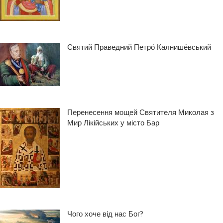
Святий Праведний Петро́ Калнише́вський
Перенесення мощей Святителя Миколая з
Мир Лікійських у місто Бар
Чого хоче від нас Бог?