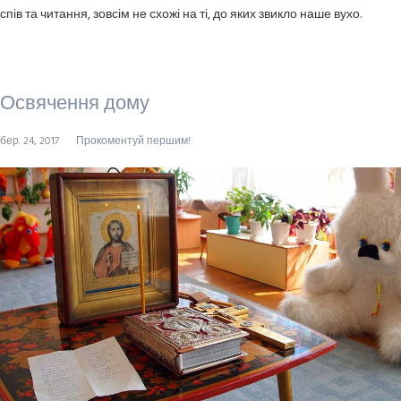
спів та читання, зовсім не схожі на ті, до яких звикло наше вухо.
Освячення дому
бер. 24, 2017
Прокоментуй першим!