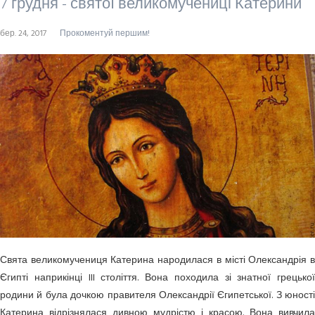
7 грудня - святої великомучениці Катерини
бер. 24, 2017
Прокоментуй першим!
Свята великомучениця Катерина народилася в місті Олександрія в
Єгипті напри­кінці III століття. Вона походила зі знатної грецької
родини й була дочкою прави­теля Олександрії Єгипетської. З юності
Катерина відрізнялася дивною мудрістю і красою. Вона вивчила