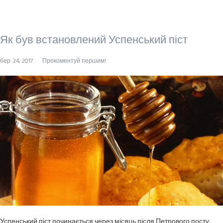
Як був встановлений Успенський піст
бер. 24, 2017
Прокоментуй першим!
Успенський піст починається через місяць після Петрового посту.