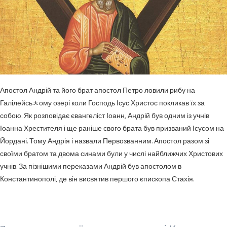
Апостол Андрій та його брат апостол Петро ловили рибу на
Галілейсьﾺому озері коли Господь Ісус Христос покликав їх за
собою. Як розповідає євангеліст Іоанн, Андрій був одним із учнів
Іоанна Хрестителя і ще раніше свого брата був призваний Ісусом на
Йордані. Тому Андрія і назвали Первозванним. Апостол разом зі
своїми братом та двома синами були у числі найближчих Христових
учнів. За пізнішими переказами Андрій був апостолом в
Константинополі, де він висвятив першого єпископа Стахія.