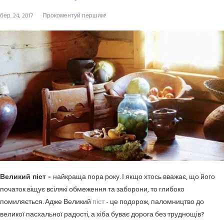
бер. 24, 2017
Прокоментуй першим!
Великий піст -
найкраща пора року. І якщо хтось вважає, що його
початок віщує всілякі обмеження та заборони, то глибоко
помиляється. Адже Великий
піст
- це подорож, паломництво до
великої пасхальної радості, а хіба буває дорога без труднощів?