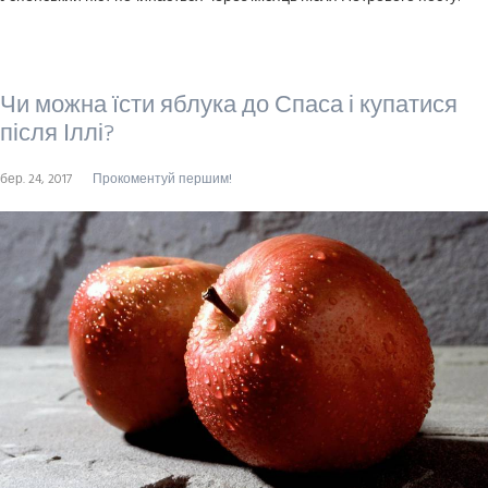
Чи можна їсти яблука до Спаса і купатися
після Іллі?
бер. 24, 2017
Прокоментуй першим!