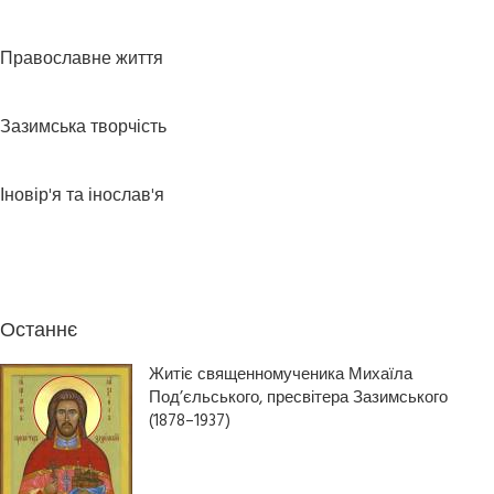
Православне життя
Зазимська творчість
Іновір'я та інослав'я
Останнє
Житіє священномученика Михаїла
Под’єльського, пресвітера Зазимського
(1878–1937)