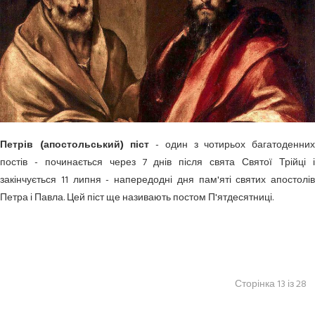
Петрів (апостольський) піст
- один з чотирьох багатоденни
постів - починається через 7 днів після свята Святої Трійці і
закінчується 11 липня - напередодні дня пам'яті святих апостолів
Петра і Павла. Цей піст ще називають постом П'ятдесятниці.
Сторінка 13 із 28