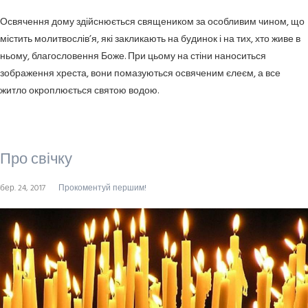
Освячення дому здійснюється священиком за особливим чином, що
містить молитвослів’я, які закликають на будинок і на тих, хто живе в
ньому, благословення Боже. При цьому на стіни наноситься
зображення хреста, вони помазуються освяченим єлеєм, а все
житло окроплюється святою водою.
Про свічку
бер. 24, 2017
Прокоментуй першим!