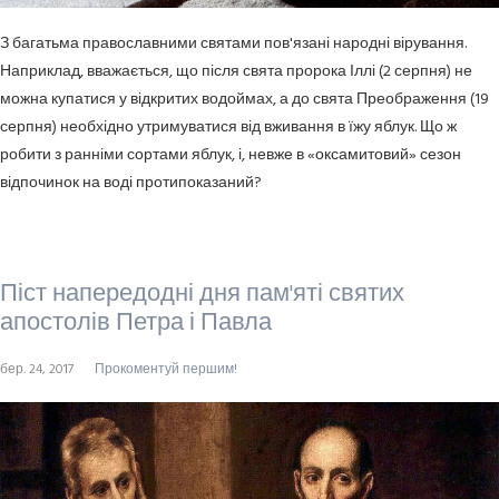
З багатьма православними святами пов'язані народні вірування.
Наприклад, вважається, що після свята пророка Іллі (2 серпня) не
можна купатися у відкритих водоймах, а до свята Преображення (19
серпня) необхідно утримуватися від вживання в їжу яблук. Що ж
робити з ранніми сортами яблук, і, невже в «оксамитовий» сезон
відпочинок на воді протипоказаний?
Піст напередодні дня пам'яті святих
апостолів Петра і Павла
бер. 24, 2017
Прокоментуй першим!