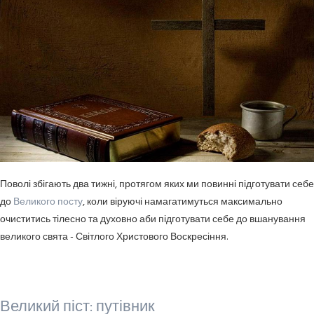
Поволі збігають два тижні, протягом яких ми повинні підготувати себе
до
Великого посту
, коли віруючі намагатимуться максимально
очиститись тілесно та духовно аби підготувати себе до вшанування
великого свята - Світлого Христового Воскресіння.
Великий піст: путівник