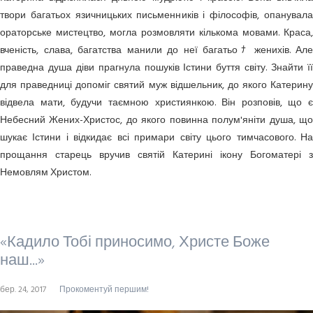
твори багатьох язичницьких письме­нників і філософів, опанувала
оратор­ське мисте­цтво, могла розмовляти кількома мовами. Краса,
вченість, слава, багатства манили до неї багатьоﾅ женихів. Але
праведна душа діви прагнула пошуків Істини буття світу. Знайти її
для праведниці допоміг святий муж відшельник, до якого Катерину
відвела мати, будучи таємною християнкою. Він розповів, що є
Небесний Жених-Христос, до якого повинна полум'яніти душа, що
шукає Істини і відкидає всі примари світу цього тимчасового. На
прощання старець вручив святій Катерині ікону Богоматері з
Немовлям Христом.
«Кадило Тобі приносимо, Христе Боже
наш...»
бер. 24, 2017
Прокоментуй першим!