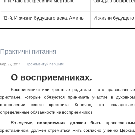
11-й. Чаю воскрес
е
ния мертвых.
Ожидаю воскресе
12-й. И жизни б
у
дущаго века. Аминь.
И жизни будущего 
Практичні питання
бер. 23, 2017
Прокоментуй першим!
О восприемниках.
Восприемники или крестные родители – это православные
христиане, которые обязуются принимать участие в духовном
становлении своего крестника. Конечно, это накладывает
определенные обязанности на восприемников.
Во-первых,
восприемник должен быть
православным
христианином, должен стремиться жить согласно учению Церкви,