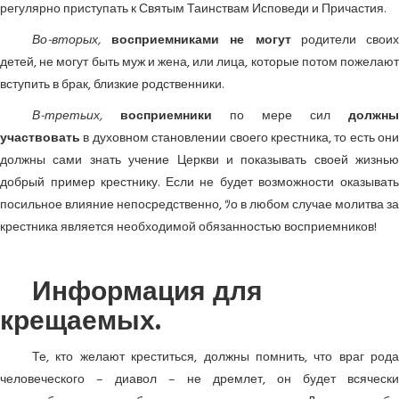
регулярно приступать к Святым Таинствам Исповеди и Причастия.
Во-вторых,
восприемниками не могут
родители свои
детей, не могут быть муж и жена, или лица, которые потом пожелают
вступить в брак, близкие родственники.
В-третьих,
восприемники
по мере сил
должны
участвовать
в духовном становлении своего крестника, то есть они
должны сами знать учение Церкви и показывать своей жизнью
добрый пример крестнику. Если не будет возможности оказывать
посильное влияние непосредственно, ﾂо в любом случае молитва за
крестника является необходимой обязанностью восприемников!
Информация для
крещаемых.
Те, кто желают креститься, должны помнить, что враг рода
человеческого – диавол – не дремлет, он будет всячески