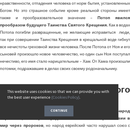
нравственности, отпадения человека от норм бытия, установленных
Богом. Но это страшное событие кроме реальной стороны имеет
также и прообразовательное значение –
Потоп явилс
прообразом будущего Таинства Святого Крещения.
Как в вода
Потопа погибли развращенные, не желающие исправиться люди,
так при совершении Таинства Крещения в крещальной воде гибнут
все нечистоты греховной жизни человека. После Потопа от Ноя и его
сыновей произошло новое человечество, но один сын Ноя поступал
нечестиво, его имя стало нарицательным – Хам. От Хама произошли
потомки, подражавшие в делах своих своему родоначальнику.
5) Избрание еврейского
This website uses cookies so that we can provide you with
народа.
the best user experience
(Cookies Policy)
.
Из всего человечества
Бог избирает Себе народ
CONTINUE
еврейский, в котором предсказывает о Своем пришествии в
мир через пророков
, но народ еврейский часто нарушал союз 