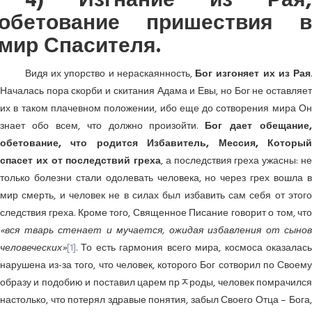
4) Изгнание из Рая,
обетование пришествия в
мир Спасителя.
Видя их упорство и нераскаянность,
Бог изгоняет их из Рая
Началась пора скорби и скитания Адама и Евы, но Бог не оставляет
их в таком плачевном положении, ибо еще до сотворения мира Он
знает обо всем, что должно произойти.
Бог дает обещание,
обетование, что родится Избавитель, Мессия, Который
спасет их от последствий греха
, а последствия греха ужасны: н
только болезни стали одолевать человека, но через грех вошла в
мир смерть, и человек не в силах был избавить сам себя от этого
следствия греха. Кроме того, Священное Писание говорит о том, что
«вся тварь стенает и мучается, ожидая избавления от сынов
человеческих»
[1]
. То есть гармония всего мира, космоса оказалась
нарушена из-за того, что человек, которого Бог сотворил по Своему
образу и подобию и поставил царем прﾸроды, человек помрачился
настолько, что потерял здравые понятия, забыл Своего Отца – Бога,