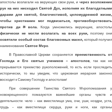
апостолы возлагали на верующих свои руки, и ч
ерез возложение
рук на них нисходил Святой Дух, исполняя их благодатными
дарами для святой, благочестивой, целомудренной жизни,
чтобы христианин мог подвизаться, противоборствовать
против диﾰвола.
Когда умножились верующие, апостол
физически не могли возлагать на всех руки,
поэтому они
освятили особый состав благовонных масел,
который получил
наименование
Святое Мvро
.
В Православной Церкви сохраняется
преемственность о
Господа и Его святых учеников – апостолов
, так как н
прерывается преемство рукоположений, то есть если проследить
исторически, то мы увидим, что церковная иерархия законно
восходит к Самому Господу и апостолам!
При совершении Таинства Святого Мvропомазания у
новокрещенного помазуются важнейшие органы чувств и
деятельности: чело – как вместилище ума, очи, уши, ноздри, уста,
грудь – как вместилище сердца, руки и ноги, как органы