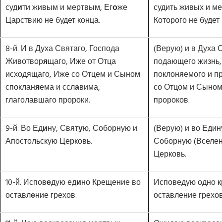
суд
и
ти живым и мертвым, Ег
о
же
судить живых и ме
Царствию не будет конца.
Которого не будет 
8-й. И в Духа Святаго, Господа
(Верую) и в Духа 
Животвор
я
щаго, Иже от Отца
подающего жизнь,
исходящаго, Иже со Отцем и Сыном
поклоняемого и п
споклан
я
ема и ссл
а
вима,
со Отцом и Сыном
глаголавшаго пророки.
пророков.
9-й. Во Ед
и
ну, Свят
у
ю, Соборную и
(Верую) и во Един
Апостольскую Церковь.
Соборную (Вселен
Церковь.
10-й. Испов
е
дую ед
и
но Крещение во
Исповедую одно 
оставл
е
ние грехов.
оставление грехов