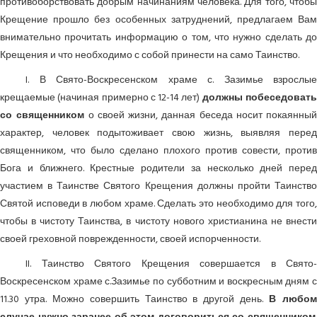
противоборствовать добрым начинаниям человека. Для того, чтобы
Крещение прошло без особенных затруднений, предлагаем Вам
внимательно прочитать информацию о том, что нужно сделать до
Крещения и что необходимо с собой принести на само Таинство.
I. В Свято-Воскресенском храме с. Зазимье взрослые
крещаемые (начиная примерно с 12-14 лет)
должны побеседоват
со священником
о своей жизни, данная беседа носит покаянный
характер, человек подытоживает свою жизнь, выявляя перед
священником, что было сделано плохого против совести, против
Бога и ближнего. Крестные родители за несколько дней перед
участием в Таинстве Святого Крещения должны пройти Таинство
Святой исповеди в любом храме. Сделать это необходимо для того,
чтобы в чистоту Таинства, в чистоту нового христианина не внести
своей греховной поврежденности, своей испорченности.
II. Таинство Святого Крещения совершается в Свято-
Воскресенском храме с.Зазимье по субботним и воскресным дням с
11.30 утра. Можно совершить Таинство в другой день.
В любо