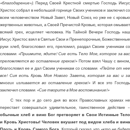
«благодарение»).
Перед Своей Крестной смертью Господь Иисус
Христос собрал в небольшой горнице Своих учеников и заключил со
всем человечеством Новый Завет, Новый Союз, но уже не с кровью
жертвенных животных, а Своей Пречистой Кровью, которая омывает
всякий грех, исцеляет человека. На Тайной Вечери Господь наш
Иисус Христос взял в Святые Свои и Пренепорочные, Божественные
руки хлеб, благословил его, преломил, раздал Своим ученикам со
словами:
«Приимите, ядите! Сие есть Тело Мое, которое за ва
преломляется во оставление грехов!»
Потом взял Чашу с вином,
благословил ее и дал Своим ученикам со словами:
«Пейте от не
все! Сия есть Кровь Моя Нового Завета, которая за вас и за
многих изливается во оставление грехов!»
И все это Господь
заключил словами:
«Сие творите в Мое воспоминание!»
С тех пор и до сего дня во всех Православных храмах не
перестает совершаться удивительное, таинственное действие –
обычные хлеб и вино Бог претворяет в Свои Истинные Тело
и Кровь Христовы! Человек вкушает под видом хлеба и вина
Плоть и Кровь Самого Бога,
Который сказал, что
«кто не буде