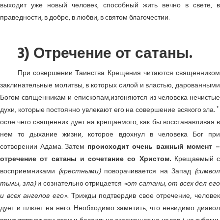
выходит уже новый человек, способный жить вечно в свете, в
праведности, в добре, в любви, в святом благочестии.
3) Отречение от сатаны.
При совершении Таинства Крещения читаются священником
заклинательные молитвы, в которых силой и властью, дарованными
Богом священникам и епископам,изгоняются из человека нечистые
духи, которые постоянно увлекают его на совершение всякого зла. ﾟ
осле чего священник дует на крещаемого, как бы восстанавливая в
нем то дыхание жизни, которое вдохнул в человека Бог при
сотворении Адама. Затем
происходит очень важный момент 
отречение от сатаны и сочетание со Христом.
Крещаемый с
восприемниками
(крестными)
поворачивается на Запад
(симво
тьмы, зла)
и сознательно отрицается
«от сатаны, от всех дел ег
и всех ангелов его».
Трижды подтвердив свое отречение, человек
дует и плюет на него. Необходимо заметить, что невидимо диавол