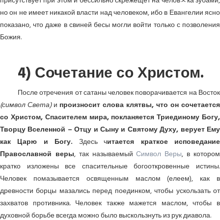
присутствует при этом и бессильно скрежещет на человﾵка зубами,
но он не имеет никакой власти над человеком, ибо в Евангелии ясно
показано, что даже в свиней бесы могли войти только с позволения
Божия.
4) Сочетание со Христом.
После отречения от сатаны человек поворачивается на Восток
(символ Света)
и
произносит слова клятвы, что он сочетается
со Христом, Спасителем мира, покланяется Триединому Богу,
Творцу Вселенной – Отцу и Сыну и Святому Духу, верует Ему
как Царю и Богу.
Здесь ч
итается краткое исповедани
Православной веры
, так называемый
Символ Веры
, в которо
кратко изложены все спасительные богооткровенные истины.
Человек помазывается освященным маслом (елеем), как в
древности борцы мазались перед поединком, чтобы ускользать от
захватов противника. Человек также мажется маслом, чтобы в
духовной борьбе всегда можно было выскользнуть из рук диавола.