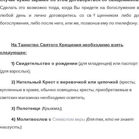
случае нужно заранее об этом договориться со священником
.
Сделать это возможно тогда, когда Вы придете на богослужение в
любой день и лично договоритесь со свﾏщенником либо до
богослужения, либо после него, или же,
позвонив ему по телефону.
На Таинство Святого Крещения необходимо взять
следующее:
1) Свидетельство о рождении
(для младенцев) или паспорт
(для взрослых);
2) Нательный Крест с веревочкой или цепочкой
(кресты,
купленные в храме, обычно освящены; кресты, приобретаемые в
светских магазинах необходимо освятить;
3) Полотенце
(Крыжма)
;
4) Молитвослов с
Символом веры
(для тех, кто не знает
наизусть)
;