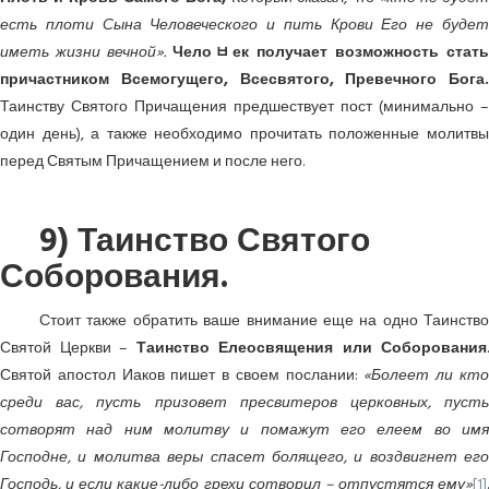
есть плоти Сына Человеческого и пить Крови Его не будет
иметь жизни вечной».
Челоﾲек получает возможность стать
причастником Всемогущего, Всесвятого, Превечного Бога.
Таинству Святого Причащения предшествует пост (минимально –
один день), а также необходимо прочитать положенные молитвы
перед Святым Причащением и после него.
9) Таинство Святого
Соборования.
Стоит также обратить ваше внимание еще на одно Таинство
Святой Церкви –
Таинство Елеосвящения или Соборования
.
Святой апостол Иаков пишет в своем послании:
«Болеет ли кт
среди вас, пусть призовет пресвитеров церковных, пусть
сотворят над ним молитву и помажут его елеем во имя
Господне, и молитва веры спасет болящего, и воздвигнет его
Господь, и если какие-либо грехи сотворил – отпустятся ему»
[1]
.