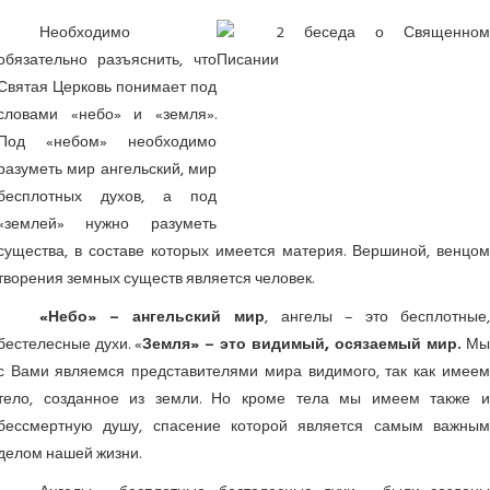
Необходимо
обязательно разъяснить, что
Святая Церковь понимает под
словами «небо» и «земля».
Под «небом» необходимо
разуметь мир ангельский, мир
бесплотных духов, а под
«землей» нужно разуметь
существа, в составе которых имеется материя. Вершиной, венцом
творения земных существ является человек.
«Небо» – ангельский мир
, ангелы – это бесплотные
бестелесные духи. «
Земля» – это видимый, осязаемый мир.
М
с Вами являемся представителями мира видимого, так как имеем
тело, созданное из земли. Но кроме тела мы имеем также и
бессмертную душу, спасение которой является самым важным
делом нашей жизни.