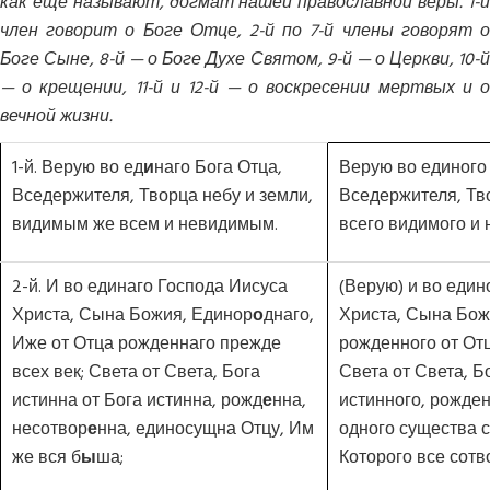
как еще называют, догмат нашей православной веры. 1-й
член говорит о Боге Отце, 2-й по 7-й члены говорят о
Боге Сыне, 8-й — о Боге Духе Святом, 9-й — о Церкви, 10-й
— о крещении, 11-й и 12-й — о воскресении мертвых и о
вечной жизни.
1-й. Верую во ед
и
наго Бога Отца,
Верую во единого 
Вседержителя, Творца небу и земли,
Вседержителя, Тво
видимым же всем и невидимым.
всего видимого и 
2-й. И во единаго Господа Иисуса
(Верую) и во един
Христа, Сына Божия, Единор
о
днаго,
Христа, Сына Бож
Иже от Отца рожденнаго прежде
рожденного от Отц
всех век; Света от Света, Бога
Света от Света, Б
истинна от Бога истинна, рожд
е
нна,
истинного, рожден
несотвор
е
нна, единосущна Отцу, Им
одного существа с
же вся б
ы
ша;
Которого все сотв