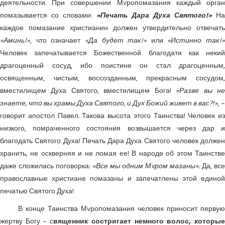
деятельности. При совершении Мvропомазания каждый орган
помазывается со словами:
«Печать Дара Духа Святого!»
На
каждое помазание христианин должен утвердительно отвечать
«Аминь!»
, что означает
«Да будет так!»
или
«Истинно так!»
Человек запечатывается Божественной благодати как некий
драгоценный сосуд, ибо поистине он стал драгоценным,
освященным, чистым, воссозданным, прекрасным сосудом,
вместилищем Духа Святого, вместилищем Бога!
«Разве вы н
знаете, что вы храмы Духа Святого, и Дух Божий живет в вас?!»
, –
говорит апостол Павел. Такова высота этого Таинства! Человек из
низкого, помраченного состояния возвышается через дар и
благодать Святого Духа! Печать Дара Духа Святого человек должен
хранить, не оскверняя и не ломая ее! В народе об этом Таинстве
даже сложилась поговорка:
«Все мы одним Мvром мазаны».
Да, все
православные христиане помазаны и запечатлены этой единой
печатью Святого Духа!
В конце Таинства Мvропомазания человек приносит первую
жертву Богу – с
вященник состригает немного волос, которы