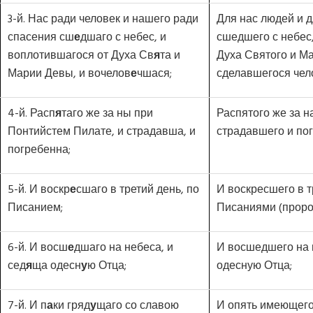
3-й. Нас ради человек и нашего ради
Для нас людей и 
спасения сш
е
дшаго с небес, и
сшедшего с небес
воплотившагося от Духа Св
я
та и
Духа Святого и М
Марии Девы, и вочелов
е
чшася;
сделавшегося чел
4-й. Расп
я
таго же за ны при
Распятого же за н
Понтийстем Пилате, и страдавша, и
страдавшего и пог
погребенна;
5-й. И воскр
е
сшаго в третий день, по
И воскресшего в т
Писанием;
Писаниями (проро
6-й. И восш
е
дшаго на небеса, и
И восшедшего на 
сед
я
ща одесн
у
ю Отца;
одесную Отца;
7-й. И п
а
ки гряд
у
щаго со славою
И опять имеющего