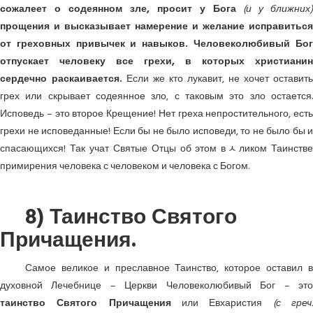
сожалеет о содеянном зле, просит у Бога
(и у ближних)
прощения и высказывает намерение и желание исправиться
от греховных привычек и навыков. Человеколюбивый Бог
отпускает человеку все грехи, в которых христианин
сердечно раскаивается.
Если же кто лукавит, не хочет оставить
грех или скрывает содеянное зло, с таковым это зло остается.
Исповедь – это второе Крещение! Нет греха непростительного, есть
грехи не исповеданные! Если бы не было исповеди, то не было бы и
спасающихся! Так учат Святые Отцы об этом вﾵликом Таинстве
примирения человека с человеком и человека с Богом.
8) Таинство Святого
Причащения.
Самое великое и преславное Таинство, которое оставил в
духовной Лечебнице – Церкви Человеколюбивый Бог – это
таинство Святого Причащения
или Евхаристия
(с греч