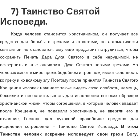
7) Таинство Святой
Исповеди.
Когда человек становится христианином, он получает все
средства для борьбы с грехами и страстями, но автоматически
святым он не становится, ему еще предстоит потрудиться, чтобы
сохранить Печать Дара Духа Святого в себе нерушимой, не
осквернить и ﾽе опечалить Духа Святого новыми грехами. Но
человек живет в мире прелюбодейном и грешном, имеет склонность
ко греху и ко всякому злу. Поэтому после принятия Таинства Святого
Крещения человек начинает также видеть свою слабость, немощь,
бессилие и несостоятельность для исполнения высоких образцов
христианской жизни. Чтобы согрешения, в которые человек впадает
после Крещения, не подавили христианина, не ввергли его в
отчаяние, Господь дал духовной врачебнице средство для
исцеления согрешений – Таинство Святой Исповеди.
В это
Таинстве человек искренне исповедует свои грехи Богу,