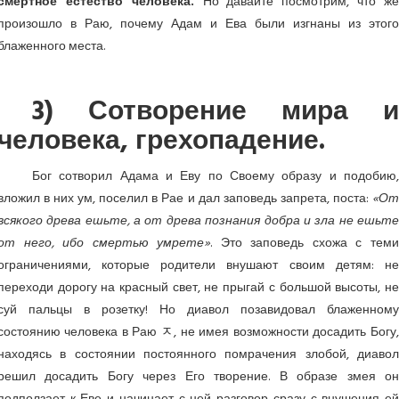
смертное естество человека.
Но давайте посмотрим, что ж
произошло в Раю, почему Адам и Ева были изгнаны из этого
блаженного места.
3) Сотворение мира и
человека, грехопадение.
Бог сотворил Адама и Еву по Своему образу и подобию,
вложил в них ум, поселил в Рае и дал заповедь запрета, поста:
«От
всякого древа ешьте, а от древа познания добра и зла не ешьте
от него, ибо смертью умрете»
. Это заповедь схожа с теми
ограничениями, которые родители внушают своим детям: не
переходи дорогу на красный свет, не прыгай с большой высоты, не
суй пальцы в розетку! Но диавол позавидовал блаженному
состоянию человека в Раю ﾸ, не имея возможности досадить Богу,
находясь в состоянии постоянного помрачения злобой, диавол
решил досадить Богу через Его творение. В образе змея он