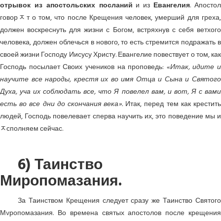
отрывок из апостольских посланий
и из
Евангелия
. Апосто
говорﾸт о том, что после Крещения человек, умерший для греха,
должен воскреснуть для жизни с Богом, встряхнув с себя ветхого
человека, должен облечься в нового, то есть стремится подражать в
своей жизни Господу Иисусу Христу. Евангелие повествует о том, как
Господь посылает Своих учеников на проповедь: «
Итак, идите и
научите все народы, крестя их во имя Отца и Сына и Святого
Духа, уча их соблюдать все, что Я повелел вам, и вот, Я с вами
есть во все дни до скончания века».
Итак, перед тем как крестит
людей, Господь повелевает сперва научить их, это поведение мы и
ﾸсполняем сейчас.
6) Таинство
Миропомазания.
За Таинством Крещения следует сразу же Таинство Святого
Мvропомазания. Во времена святых апостолов после крещения