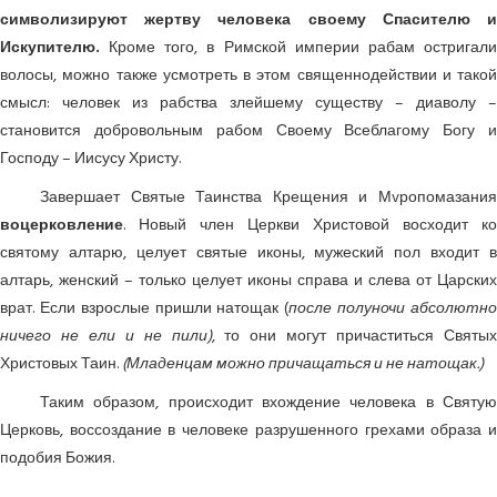
символизируют жертву человека своему Спасителю и
Искупителю.
Кроме того, в Римской империи рабам остригали
волосы, можно также усмотреть в этом священнодействии и такой
смысл: человек из рабства злейшему существу – диаволу –
становится добровольным рабом Своему Всеблагому Богу и
Господу – Иисусу Христу.
Завершает Святые Таинства Крещения и Мvропомазания
воцерковление
. Новый член Церкви Христовой восходит ко
святому алтарю, целует святые иконы, мужеский пол входит в
алтарь, женский – только целует иконы справа и слева от Царских
врат. Если взрослые пришли натощак (
после полуночи абсолютн
ничего не ели и не пили)
, то они могут причаститься Святых
Христовых Таин.
(Младенцам можно причащаться и не натощак.)
Таким образом, происходит вхождение человека в Святую
Церковь, воссоздание в человеке разрушенного грехами образа и
подобия Божия.