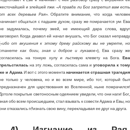
подползает к Еве и начинает с ней разговор сразу с внушения ей
жесточайшей и злейшей лжи: «
А правда ли Бог запретил вам ест
от всех деревьев Рая».
Обратите внимание, что когда челове
начинает общаться с падшим духом, сразу же помрачается ум: Ева
не задумалась, почему змей, не имеющий дара слова, вдруг
заговорил. Когда диавол ей начал внушать, что Бог сказал неправду
(«
ибо от вкушения к этому древу райскому вы не умрете, но
станете как боги, зная и доброе и лукавое»
), Ева сразу же
согласилась на тонкую хулу и льстивую клевету на Бога.
Ева
прельстилась
на эту ложь, согласилась сама и
уговорила к том
же и Адама
. И вот с этого момента
начинается страшная трагеди
не только у человека, но и во всем мире, ибо тот, который был
предназначен для царствования во Вселенной, ныне помрачился!
Дотоле покрытые светоносным одеянием увидели, что они наги! Бог,
зная обо всем происшедшем, стал взывать к совести Адама и Евы, но
они отказались пﾀизнать свою вину, перекладывая ее друг на друга.