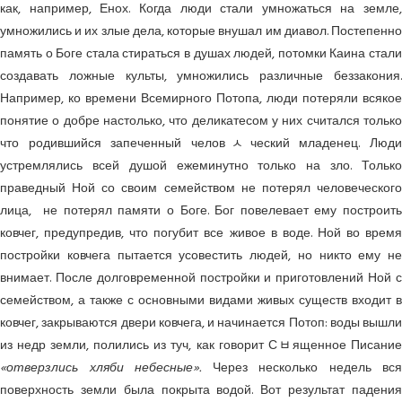
как, например, Енох. Когда люди стали умножаться на земле,
умножились и их злые дела, которые внушал им диавол. Постепенно
память о Боге стала стираться в душах людей, потомки Каина стали
создавать ложные культы, умножились различные беззакония.
Например, ко времени Всемирного Потопа, люди потеряли всякое
понятие о добре настолько, что деликатесом у них считался только
что родившийся запеченный человﾵческий младенец. Люди
устремлялись всей душой ежеминутно только на зло. Только
праведный Ной со своим семейством не потерял человеческого
лица, не потерял памяти о Боге. Бог повелевает ему построить
ковчег, предупредив, что погубит все живое в воде. Ной во время
постройки ковчега пытается усовестить людей, но никто ему не
внимает. После долговременной постройки и приготовлений Ной с
семейством, а также с основными видами живых существ входит в
ковчег, закрываются двери ковчега, и начинается Потоп: воды вышли
из недр земли, полились из туч, как говорит Сﾲященное Писание
«отверзлись хляби небесные».
Через несколько недель вся
поверхность земли была покрыта водой. Вот результат падения