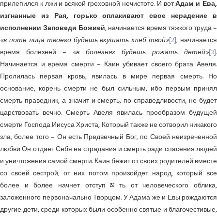
прилепился к лжи и всякой греховной нечистоте. И вот
Адам и Ева
изгнанные из Рая, горько оплакивают свое нерадение в
исполнении Заповеди Божией
, начинается время тяжкого труда 
«в поте лица твоего будешь вкушать хлеб твой»
[2]
, начинается
время болезней –
«в болезнях будешь рожать детей»
[3]
.
Начинается и время смерти – Каин убивает своего брата Авеля.
Пролилась первая кровь, явилась в мире первая смерть. Но
основание, корень смерти не был сильным, ибо первым принял
смерть праведник, а значит и смерть, по справедливости, не будет
царствовать вечно. Смерть Авеля явилась прообразом будущей
смерти Господа Иисуса Христа, Который также не сотворил никакого
зла, более того – Он есть Предвечный Бог, по Своей неизреченной
любви Он отдает Себя на страдания и смерть ради спасения людей
и уничтожения самой смерти. Каин бежит от своих родителей вместе
со своей сестрой, от них потом произойдет народ, который все
более и более начнет отступﾰть от человеческого облика,
заложенного первоначально Творцом. У Адама же и Евы рождаются
другие дети, среди которых были особенно святые и благочестивые,