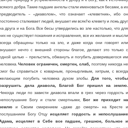
святую природу и устремленность к добру и к Богу, как к Источнику
всякого добра. Такие падшие ангелы стали именоваться бесами, а их
предводитель – «диаволом», что означает «клеветник», ибо он
постоянно сталкивает людей, внушает им всякﾃю клевету и ложь друг
на друга и на Бога. Все бесы утвердились во зле настолько, что для
них не существует покаяния и исправления, все их желания и мысли
всегда обращены только на зло, и даже когда они говорят или
внушают нечто с внешней стороны благое, делают это только с
одной целью – прельстить, обмануть и погубить доверившегося им
человека.
Человек ограничен, смертен, слаб,
поэтому никогда н
смог бы справиться с коварным, пронырливым, хитрым, с всегда
желающим погубить человека духом злобы.
Для того, чтоб
разрушить дела диавола, Благой Бог пришел на землю.
Некогда люди по зависти диавола впали в грех через гордость и
непослушание Богу и стали смертными,
Бог же приходит н
землю
и Своим смирением «даже до смерти» на Кресте и
послушанием Богу Отцу
исцеляет гордость и непослушание
Адама, исцеляет в Себе все падшее, грешное, больное и