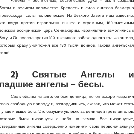
Ангелы – бесплотные, бестелесные духи – были созданы
Богом в великом количестве. Крепость и сила ангелов безмерно
превосходит силы человеческие. Из Ветхого Завета нам известно,
что когда против израильтян вышел с огромным, 180-тысячным
войском ассирийский царь Сеннахерим, израильтяне взмолились к
Богу, и Он послал против 180-тысячного войска одного только ангела,
который сразу уничтожил все 180 тысяч воинов. Такова ангельская
сила!
2) Святые Ангелы и
падшие ангелы – бесы.
Светлейшим из ангелов был денница, но он вскоре извратил
свою свободную природу и, возгордившись, сказал, что может стать
лучше и выше Бога. Это безумие увлекло за денницей треть ангелов,
которые были низринуты с неба на землю. Все низринутые,
отверженные ангелы совершенно изменили свою первоначальную