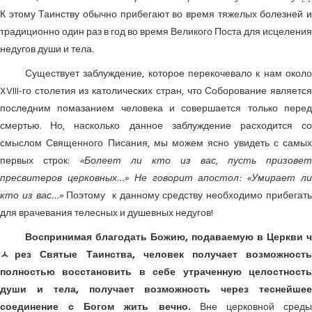
К этому Таинству обычно прибегают во время тяжелых болезней и
традиционно один раз в год во время Великого Поста для исцеления
недугов души и тела.
Существует заблуждение, которое перекочевало к нам около
XVIII-го столетия из католических стран, что Соборование является
последним помазанием человека и совершается только перед
смертью. Но, насколько данное заблуждение расходится со
смыслом Священного Писания, мы можем ясно увидеть с самых
первых строк:
«Болеет ли кто из вас, пусть призовет
пресвитеров церковных…» Не говорит апостол: «Умирает ли
кто из вас…»
Поэтому к данному средству необходимо прибегат
для врачевания телесных и душевных недугов!
Воспринимая благодать Божию, подаваемую в Церкви ч
ﾵрез Святые Таинства, человек получает возможность
полностью восстановить в себе утраченную целостность
души и тела, получает возможность через теснейшее
соединение с Богом жить вечно.
Вне церковной сред