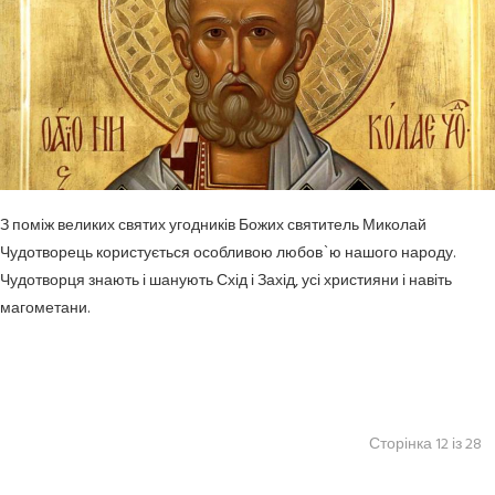
З поміж великих святих угодників Божих святитель Миколай
Чудотворець користу­ється особливою любов`ю нашого народу.
Чудотворця знають і шанують Схід і Захід, усі християни і навіть
магометани.
Сторінка 12 із 28