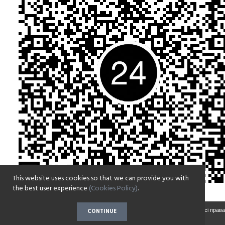
This website uses cookies so that we can provide you with
the best user experience
(Cookies Policy)
.
Copyright © 2017-2022 Парафія на честь Воскресіння Христового села Зазим'є. Всі права
CONTINUE
захищені.