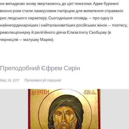
не випадково знову звертаємось до цієї тематики. Адже буремні
воєнні роки стали лакмусовим папірцем для виявлення справжніх
рис людського характеру. Сьогоднішня оповідь — про одну із
найнеординарніших і найталановитіших російських жінок — поетесу,
революціонерку й релігійного діяча Єлизаﾲету Скобцову (в
чернецтві — матушку Марію).
Преподобний Єфрем Сирін
бер. 24, 2017
Прокоментуй першим!