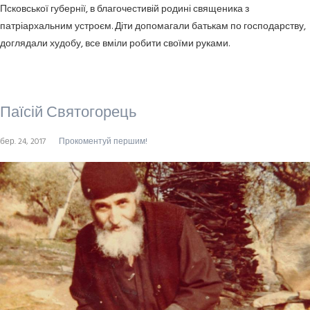
Псковської губернії, в благочестивій родині священика з
патріархальним устроєм. Діти допомагали батькам по господарству,
доглядали худобу, все вміли робити своїми руками.
Паїсій Святогорець
бер. 24, 2017
Прокоментуй першим!