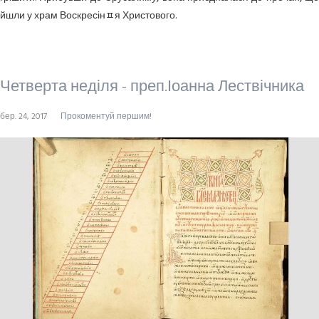
йшли у храм Воскресінﾽя Христового.
Четверта неділя - преп.Іоанна Лествічника
бер. 24, 2017
Прокоментуй першим!