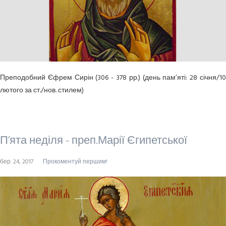
Преподобний Єфрем Сирін (306 - 378 рр.) (день пам’яті: 28 січня/10
лютого за ст./нов. стилем)
П’ята неділя - преп.Марії Єгипетської
бер. 24, 2017
Прокоментуй першим!