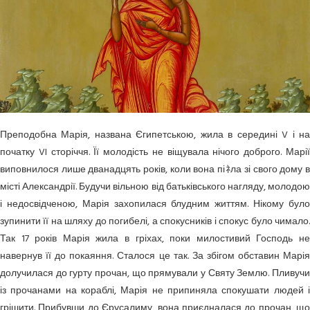
Преподобна Марія, названа Єгипетською, жила в середині V і на
початку VI сторіччя. Її молодість не віщувала нічого доброго. Марії
виповнилося лише дванадцять років, коли вона піﾈла зі свого дому в
місті Александрії. Будучи вільною від батьківського нагляду, молодою
і недосвідченою, Марія захопилася блудним життям. Нікому було
зупинити її на шляху до погибелі, а спокусників і спокус було чимало.
Так 17 років Марія жила в гріхах, поки милостивий Господь не
навернув її до покаяння. Сталося це так. За збігом обставин Марія
долучилася до гурту прочан, що прямували у Святу Землю. Пливучи
із прочанами на кораблі, Марія не припиняла спокушати людей і
грішити. Прибувши до Єрусалиму, вона приєдналася до прочан, що