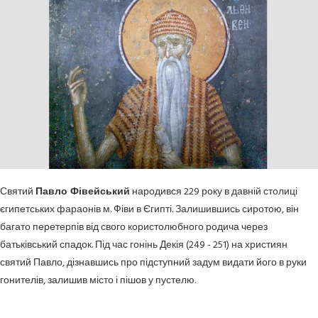
Святий
Павло Фівейський
народився 229 року в давній столиці
єгипетських фараонів м. Фіви в Єгипті. Залишившись сиротою, він
багато перетерпів від свого користолюбного родича через
батьківський спадок. Під час гонінь Декія (249 - 251) на християн
святий Павло, дізнавшись про підступний задум видати його в руки
гонителів, залишив місто і пішов у пустелю.