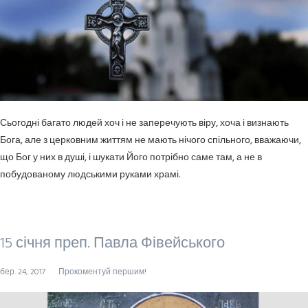
Сьогодні багато людей хоч і не заперечують віру, хоча і визнають
Бога, але з церковним життям не мають нічого спільного, вважаючи,
що Бог у них в душі, і шукати Його потрібно саме там, а не в
побудованому людськими руками храмі.
15 січня преп. Павла Фівейського
бер. 24, 2017
Прокоментуй першим!