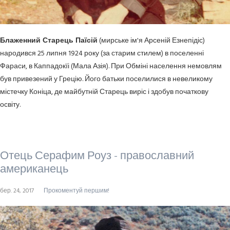
Блаженний Старець Паїсій
(мирське ім'я Арсеній Езнепідіс)
народився 25 липня 1924 року (за старим стилем) в поселенні
Фараси, в Каппадокїі (Мала Азія). При Обміні населення
немовлям
був привезений у Грецію. Його батьки поселилися в невеликому
містечку Коніца, де майбутній Старець виріс і здобув початкову
освіту.
Отець Серафим Роуз - православний
американець
бер. 24, 2017
Прокоментуй першим!