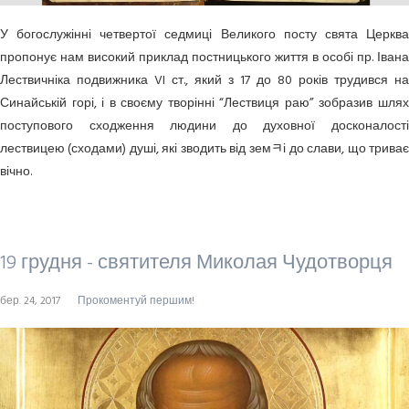
У богослужінні четвертої седмиці Великого посту свята Церква
пропонує нам високий приклад постницького життя в особі пр. Івана
Лествичніка подвижника VI ст., який з 17 до 80 років трудився на
Синайській горі, і в своєму творінні “Лествиця раю” зобразив шлях
поступового сходження людини до духовної досконалості
лествицею (сходами) душі, які зводить від земﾻі до слави, що триває
вічно.
19 грудня - святителя Миколая Чудотворця
бер. 24, 2017
Прокоментуй першим!