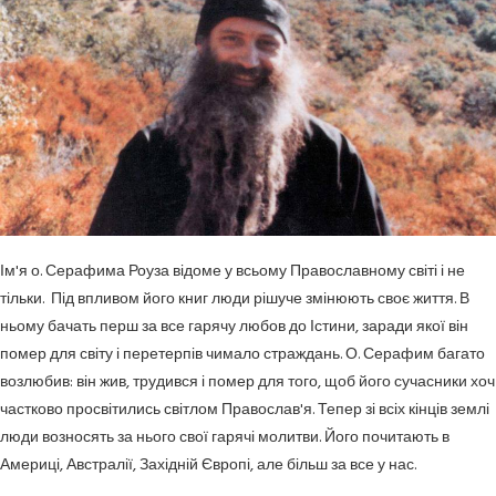
Ім'я о. Серафима Роуза відоме у всьому Православному світі і не
тільки. Під впливом його книг люди рішуче змінюють своє життя. В
ньому бачать перш за все гарячу любов до Істини, заради якої він
помер для світу і перетерпів чимало страждань. О. Серафим багато
возлюбив: він жив, трудився і помер для того, щоб його сучасники хоч
частково просвітились світлом Православ'я. Тепер зі всіх кінців землі
люди возносять за нього свої гарячі молитви. Його почитають в
Америці, Австралії, Західній Європі, але більш за все у нас.