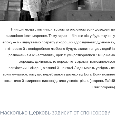
Нинішні люди стомилися; гріхом та егоﾗзмом вони доведені до
очманіння і затьмарення. Тому зараз — більше ніж у будь-яку іншу
епоху — ми відчуваємо потребу у хороших і досвідчених духівниках,
які просто й з непідробною любов'ю будуть ставитися до людей і з
розважанням їх наставляти, щоб ті умиротворилися. Якщо нема
хороших духівників, то порожніють храми і наповнюються
психіатричні лікарні, в'язниці й шпиталі. Люди мають усвідомити:
вони мучаться, тому що перебувають далеко від Бога. Вони повинні
покаятися й смиренно висповідатися у своїх гріхах. (старець Паїсій
Свяﾂогорець)
Насколько Церковь зависит от спонсоров?