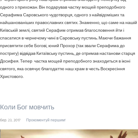
одного з прихожан. Він подарував частку мощей преподобного
Серафима Саровського чудотворця, одного з найвідоміших та
найшанованіших православних святих. Знаменно, що саме на нашій
Київській землі, святий Серафим отримав благословення йти і
спасатися в чернечому чині в Саровську пустинь. Маючи бажання
присвятити себе Богові, юний Прохор (так звали Серафима до
постригу) відвідав Китаївську пустинь, де отримав настанови старця
Досифея. Тепер частка мощей преподобного знаходиться в іконі
святого, яка освячує благодаттю наш храм в честь Воскресіння
Христового.
Коли Бог мовчить
бер. 23, 2017
Прокоментуй першим!