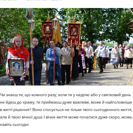
Чи знаєш ти, що кожного разу, коли ти у неділю або у святковий день
не йдеш до храму, ти приймаєш дуже важливе, може й найголовніше
в житті рішення? Воно стосується не тільки твого сьогоденного життя,
але й твоєї вічної душі. І вічне життя може початися дуже скоро, може,
навіть сьогодні.