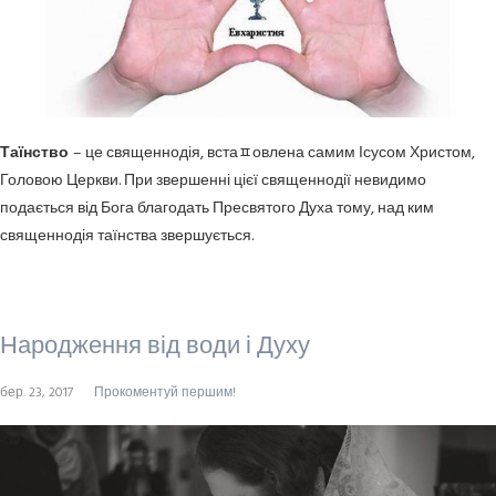
Таїнство
– це священнодія, встаﾽовлена самим Ісусом Христом,
Головою Церкви. При звершенні цієї священнодії невидимо
подається від Бога благодать Пресвятого Духа тому, над ким
священнодія таїнства звершується.
Народження від води і Духу
бер. 23, 2017
Прокоментуй першим!