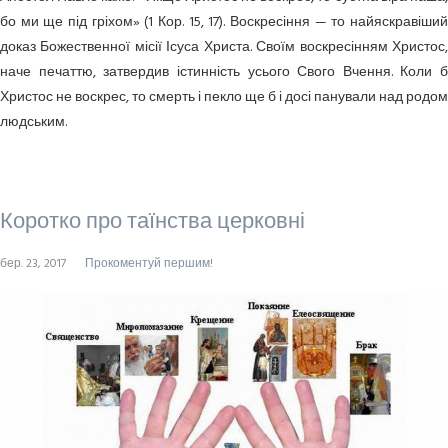
бо ми ще під гріхом» (1 Кор. 15, 17). Воскресіння — то найяскравіший
доказ Божественної місії Ісуса Христа. Своїм воскресінням Христос,
наче печаттю, затвердив істинність усього Свого Вчення. Коли б
Христос не воскрес, то смерть і пекло ще б і досі панували над родом
людським.
Коротко про таїнства церковні
бер. 23, 2017
Прокоментуй першим!