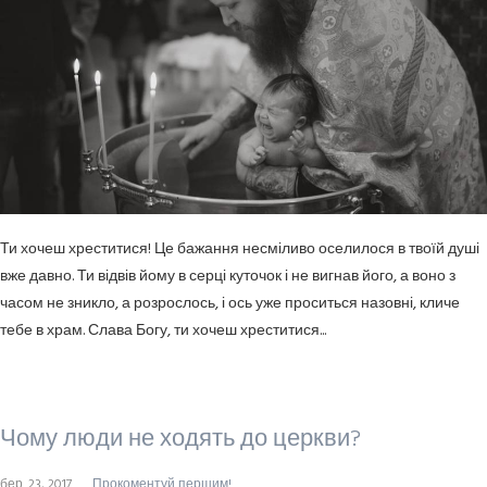
Ти хочеш хреститися! Це бажання несміливо оселилося в твоїй душі
вже давно. Ти відвів йому в серці куточок і не вигнав його, а воно з
часом не зникло, а розрослось, і ось уже проситься назовні, кличе
тебе в храм. Слава Богу, ти хочеш хреститися...
Чому люди не ходять до церкви?
бер. 23, 2017
Прокоментуй першим!