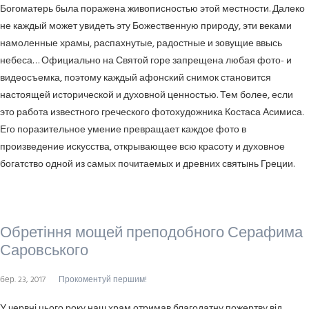
Богоматерь была поражена живописностью этой местности. Далеко
не каждый может увидеть эту Божественную природу, эти веками
намоленные храмы, распахнутые, радостные и зовущие ввысь
небеса… Официально на Святой горе запрещена любая фото- и
видеосъемка, поэтому каждый афонский снимок становится
настоящей исторической и духовной ценностью. Тем более, если
это работа известного греческого фотохудожника Костаса Асимиса.
Его поразительное умение превращает каждое фото в
произведение искусства, открывающее всю красоту и духовное
богатство одной из самых почитаемых и древних святынь Греции.
Обретіння мощей преподобного Серафима
Саровського
бер. 23, 2017
Прокоментуй першим!
У червні цього року наш храм отримав благодатну пожертву від