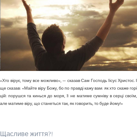
«Хто вірує, тому все можливо», — сказав Сам Господь Іісус Христос. І
ще сказав: «Майте віру Божу, бо по правді кажу вам: як хто скаже горі
цій: порушся та кинься до моря, ﾖ не матиме сумніву в серці своїм,
але матиме віру, що станеться так, як говорить, то буде йому!»
Щасливе життя?!