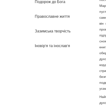
пос
Подорож до Бога
Март
пуст
Православне життя
само
він
про
Зазимська творчість
підт
сно
Іновір'я та інослав'я
книг
обе
дух
кор
стри
без
подв
усам
Найб
духо