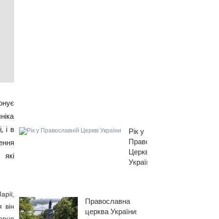
Анатолій
Слинько
про
фактори,
які
вплинули
на
перехід
у
ПЦУ
онує
ніка
, і в
Рік у
Православній
ення
Церкві
 які
України
арії,
Православна
я він
церква України: