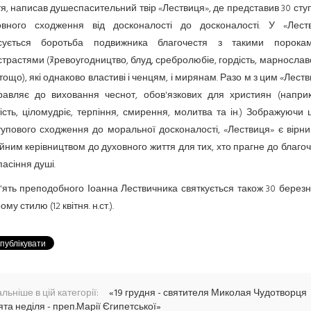
я, написав душеспасительний твір «Лествиця», де представив 30 сту
овного сходження від досконалості до досконалості. У «Леств
сується боротьба подвижника благочестя з такими порока
трастями (ﾇревоугодництво, блуд, сребролюбіе, гордість, марнослав
 тощо), які однаково властиві і ченцям, і мирянам. Разо м з цим «Лест
равляє до виховання чеснот, обов'язкових для християн (наприк
ість, ціломудріє, терпіння, смирення, молитва та ін.) Зображуючи
упового сходження до моральної досконалості, «Лествиця» є вірн
йним керівництвом до духовного життя для тих, хто прагне до благо
пасіння душі.
ять преподобного Іоанна Лествичника святкується також 30 берез
ому стилю (12 квітня. н.ст.).
льніше в цій категорії:
«19 грудня - святителя Миколая Чудотворця
ята неділя - преп.Марії Єгипетської»