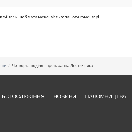
изуйтесь, щоб мати можливість залишати коментарі
яни
Четверта неділя - преп.Іоанна Лествічника
БОГОСЛУЖІННЯ
НОВИНИ
ПАЛОМНИЦТВА