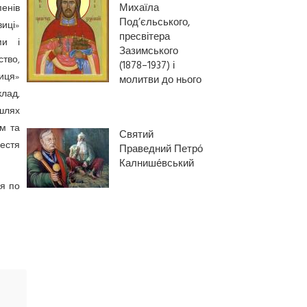
Михаїла
пенів
Под’єльського,
иці»
пресвітера
ми і
Зазимського
ство,
(1878–1937) і
виця»
молитви до нього
лад,
 шлях
им та
Святий
честя
Праведний Петро́
Калнише́вський
ня по