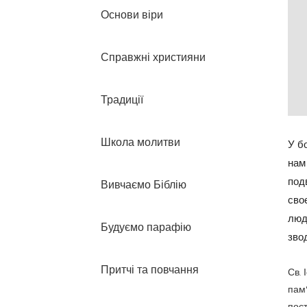
Основи віри
Справжні християни
Традиції
Школа молитви
У б
нам
подв
Вивчаємо Біблію
сво
люд
Будуємо парафію
звод
Притчі та повчання
Св. 
пам'