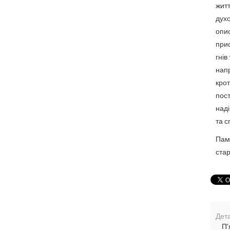
житт
дух
опи
прис
гнів
нап
крот
пост
наді
та с
Пам'
стар
Дета
П’