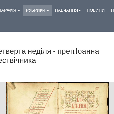
ПАРАФІЯ
РУБРИКИ
НАВЧАННЯ
НОВИНИ
П
етверта неділя - преп.Іоанна
ествічника