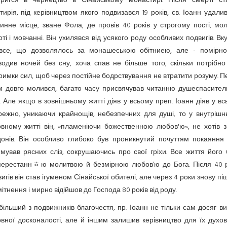
тригся в чернецтво в Сінайському монастирі. Після смерті ст
ирія, під керівництвом якого подвизався 19 років, св. Іоанн удали
инне місце, зване Фола, де провів 40 років у строгому пості, мол
ті і мовчанні. Він ухилявся від усякого роду особливих подвигів. В
 все, що дозволялось за монашеською обітниею, але - помірно
водив ночей без сну, хоча спав не більше того, скільки потрібно
римки сил, щоб через постійне бодрствування не втратити розуму. 
м довго молився, багато часу присвячував читанню душеспасител
. Але якщо в зовнішньому житті діяв у всьому преп. Іоанн діяв у в
режно, уникаючи крайнощів, небезпечних для душі, то у внутрішн
овному житті він, «пламеніючи божественною любов'ю», не хотів з
донів. Він особливо глибоко був проникнутий почуттям покаяння 
мував рясних сліз, сокрушаючись про свої гріхи. Все життя його
перестаннﾾю молитвою й безмірною любов’ю до Бога. Після 40 р
игів він став ігуменом Сінайської обителі, але через 4 роки знову пі
ітнення і мирно відійшов до Господа 80 років від роду.
ільший з подвижників благочестя, пр. Іоанн не тільки сам досяг в
вної досконалості, але й іншим залишив керівництво для їх духо