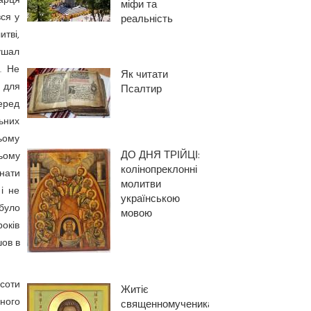
арця
міфи та
вся у
реальнiсть
итві,
кушал
. Не
Як читати
 для
Псалтир
Перед
ьних
сьому
ДО ДНЯ ТРІЙЦІ:
ьому
колінопреклонні
нати
молитви
і не
українською
 було
мовою
оків
шов в
исоти
Житіє
вного
священномученика