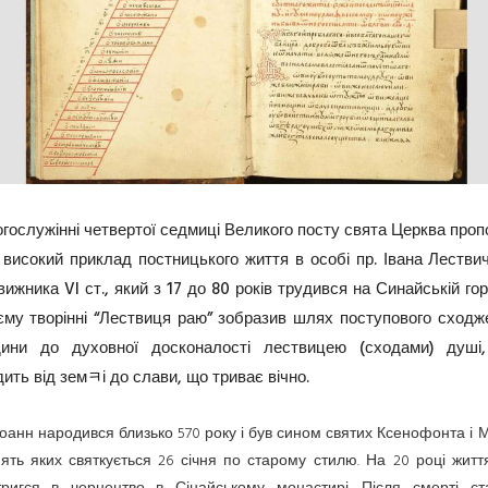
огослужінні четвертої седмиці Великого посту свята Церква проп
 високий приклад постницького життя в особі пр. Івана Лествич
ижника VI ст., який з 17 до 80 років трудився на Синайській горі
єму творінні “Лествиця раю” зобразив шлях поступового сходж
ини до духовної досконалості лествицею (сходами) душі,
ить від земﾻі до слави, що триває вічно.
Іоанн народився близько 570 року і був сином святих Ксенофонта і М
ять яких святкується 26 січня по старому стилю. На 20 році житт