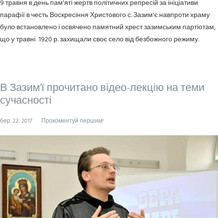
9 травня в день пам'яті жертв політичних репресій за ініціативи
парафії в честь Воскресіння Христового с. Зазим'є навпроти храму
було встановлено і освячено памятний хрест зазимським партіотам,
що у травні 1920 р. захищали своє село від безбожного режиму.
В Зазим’ї прочитано відео-лекцію на теми
сучасності
бер. 22, 2017
Прокоментуй першим!