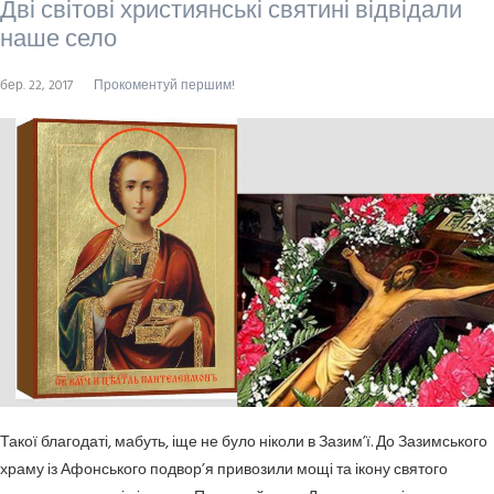
Дві світові християнські святині відвідали
наше село
бер. 22, 2017
Прокоментуй першим!
Такої благодаті, мабуть, іще не було ніколи в Зазим’ї. До Зазимського
храму із Афонського подвор’я привозили мощі та ікону святого