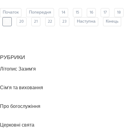
Початок
Попередня
14
15
16
17
18
19
20
21
22
23
Наступна
Кінець
РУБРИКИ
Літопис Зазим'я
Сім'я та виховання
Про богослужіння
Церковні свята