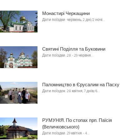
Монастирі Черкащини
Дати поїздки: червень, 2 дні/2 ночі…
Святині Поділля та Буковини
Дати поїздки: 28 - 29 червня…
Паломництво в Єрусалим на Пасху
Дати поїздок: 28 квітня, 7 днів/6…
РУМУНІЯ. По стопах прп. Паїсія
(Величковського)
Дати поїздки: 29 квітня - 4…