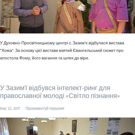
У Духовно-Просвітницькому центрі с. Зазим'є відбулася вистава
"Хома". За основу цієї вистави взятий Євангельський сюжет про
апостола Фому, його вагання та шлях до віри.
У Зазим’ї відбувся інтелект-ринг для
православної молоді «Світло пізнання»
бер. 22, 2017
Прокоментуй першим!