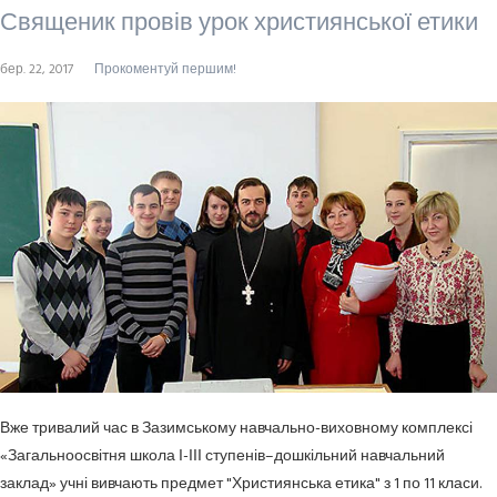
Священик провів урок християнської етики
бер. 22, 2017
Прокоментуй першим!
Вже тривалий час в Зазимському навчально-виховному комплексі
«Загальноосвітня школа І-ІІІ ступенів–дошкільний навчальний
заклад» учні вивчають предмет "Християнська етика" з 1 по 11 класи.