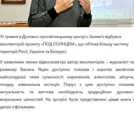
10 травня в Духовно-просвітницькому центрі с.Зазим'є відбувся
кінолекторій проекту «ПОД СОЛНЦЕМ», що об'їхав більшу частину
території Росії, України та Білорусі.
У невеликих ємних відеосюжетах автор кінолекторію – журналіст та
режисер Василь Яцкін доступно показав і коротко висвітлив
найскладніші теми сучасності: наркоманія, алкоголізм, аборти,
гендер, ювенальна юстиція. Поруч з цим доступно показав
актуальність та життєва необхідність традиційних духовно-
моральних цінностей. На зустрічі були представлені цікаві книги і
диски з фільмами.