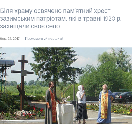
Біля храму освячено пам’ятний хрест
зазимським патріотам, які в травні 1920 р.
захищали своє село
бер. 22, 2017
Прокоментуй першим!