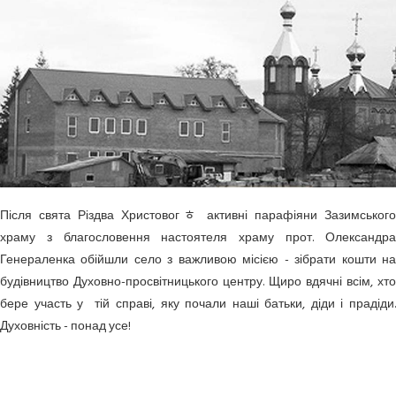
Після свята Різдва Христовогﾾ активні парафіяни Зазимського
храму з благословення настоятеля храму прот. Олександра
Генераленка обійшли село з важливою місією - зібрати кошти на
будівництво Духовно-просвітницького центру. Щиро вдячні всім, хто
бере участь у тій справі, яку почали наші батьки, діди і прадіди.
Духовність - понад усе!