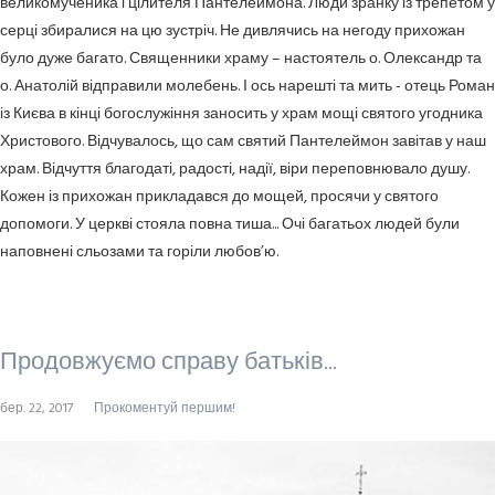
великомученика і цілителя Пантелеймона. Люди зранку із трепетом у
серці збиралися на цю зустріч. Не дивлячись на негоду прихожан
було дуже багато. Священники храму – настоятель о. Олександр та
о. Анатолій відправили молебень. І ось нарешті та мить - отець Роман
із Києва в кінці богослужіння заносить у храм мощі святого угодника
Христового. Відчувалось, що сам святий Пантелеймон завітав у наш
храм. Відчуття благодаті, радості, надії, віри переповнювало душу.
Кожен із прихожан прикладався до мощей, просячи у святого
допомоги. У церкві стояла повна тиша... Очі багатьох людей були
наповнені сльозами та горіли любов’ю.
Продовжуємо справу батьків...
бер. 22, 2017
Прокоментуй першим!