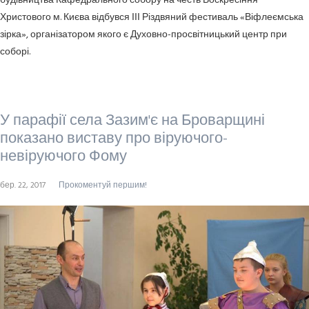
будівництва Кафедрального собору на честь Воскресіння
Христового м. Києва відбувся ІІІ Різдвяний фестиваль «Віфлеємська
зірка», організатором якого є Духовно-просвітницький центр при
соборі.
У парафії села Зазим'є на Броварщині
показано виставу про віруючого-
невіруючого Фому
бер. 22, 2017
Прокоментуй першим!