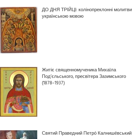
ДО ДНЯ ТРІЙЦІ: колінопреклонні молитви
українською мовою
Житіє священномученика Михаїла
Под’єльського, пресвітера Зазимського
(1878–1937)
Святий Праведний Петро́ Калнише́вський