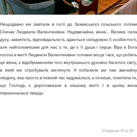
Нещодавно ми завітали в гості до Зазимського сільського голови
Спичак Людмили Валентинівни. Надзвичайна жінка… Велика сила
духу, завзятість, відповідальність здаються складовою її особистості,
але найголовнішим для нас є те, де є її душа і серце. Віра в Бога
посіла в житті Людмили Валентинівни головне місце і все, що робить
ця жінка, є відображенням того внутрішнього духовно багатого світу,
в який ми спробували заглянути. А побачили ми там звичайну
людину, яка просто в певний час задумалася, а точніше, помітила те,
що Господь є дороговказом в нашому житті. І в цьому вона
переконалася твердо.
Сторінка 19 із 28