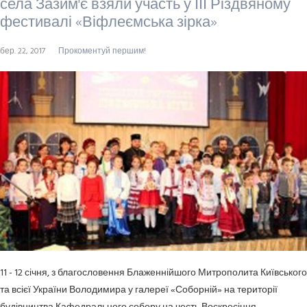
села Зазим'є взяли участь у ІІІ Різдвяному
фестивалі «Віфлеємська зірка»
бер. 22, 2017
Прокоментуй першим!
11 - 12 січня, з благословення Блаженнійшого Митрополита Київського
та всієї України Володимира у галереї «Соборній» на території