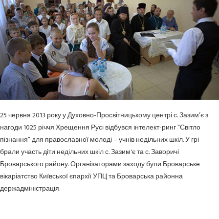
25 червня 2013 року у Духовно-Просвітницькому центрі с. Зазим’є з
нагоди 1025 річчя Хрещення Русі відбувся інтелект-ринг “Світло
пізнання” для православної молоді – учнів недільних шкіл. У грі
брали участь діти недільних шкіл с. Зазим'є та с. Заворичі
Броварського району. Організаторами заходу були Броварське
вікаріатство Київської єпархії УПЦ та Броварська районна
держадміністрація.