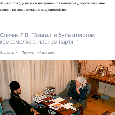
Хоча і проводиться він на правах факультативу, проте самі учні
ходять на них з великою зацікавленістю.
Спичак Л.В.: “Взагалі я була атеїстом,
комсомолкою, членом партії...”
бер. 22, 2017
Прокоментуй першим!