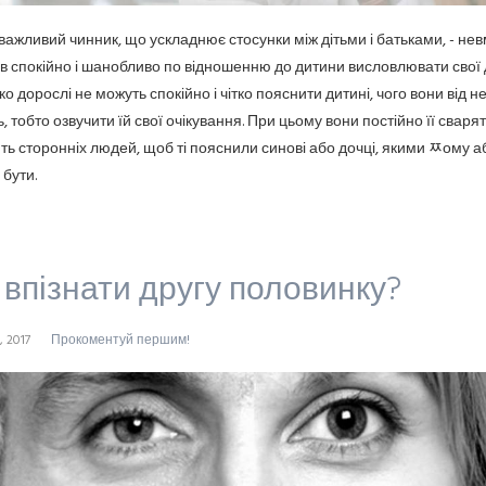
важливий чинник, що ускладнює стосунки між дітьми і батьками, - нев
ів спокійно і шанобливо по відношенню до дитини висловлювати свої 
о дорослі не можуть спокійно і чітко пояснити дитині, чого вони від не
, тобто озвучити їй свої очікування. При цьому вони постійно її сварят
ть сторонніх людей, щоб ті пояснили синові або дочці, якими ﾹому аб
 бути.
 впізнати другу половинку?
, 2017
Прокоментуй першим!