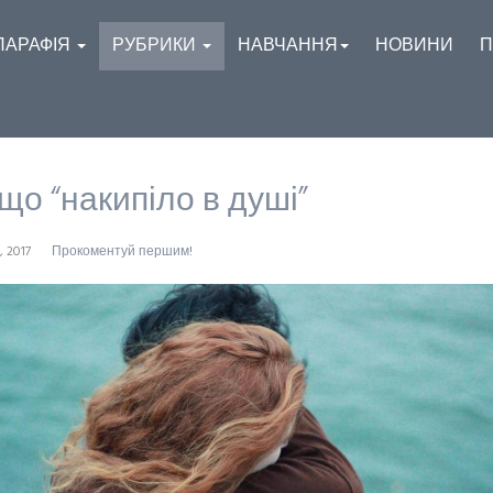
ПАРАФІЯ
РУБРИКИ
НАВЧАННЯ
НОВИНИ
П
що “накипіло в душі”
, 2017
Прокоментуй першим!