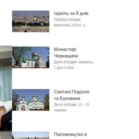
Ізраїль за 8 днів
Період поїздки:
вересень 2019 р., 8…
Монастирі
Черкащини
Дати поїздки: червень,
2 дні/2 ночі…
Святині Поділля
та Буковини
Дати поїздки: 28 - 29
червня…
Паломництво в