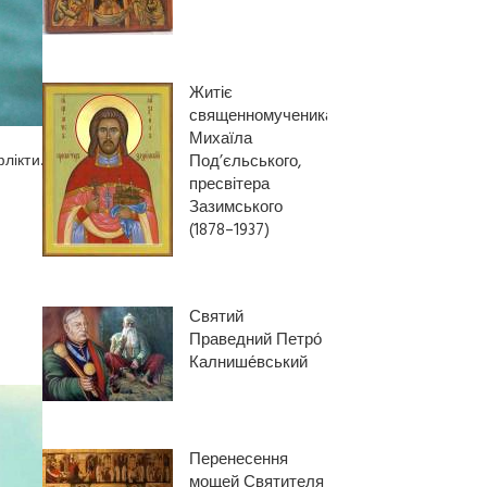
Житіє
священномученика
Михаїла
Под’єльського,
лікти.
пресвітера
Зазимського
(1878–1937)
Святий
Праведний Петро́
Калнише́вський
Перенесення
мощей Святителя