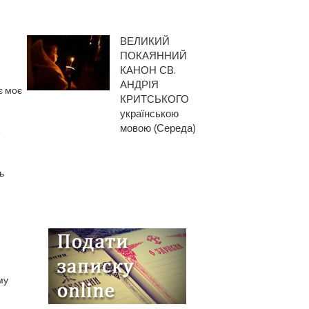
ВЕЛИКИЙ
ПОКАЯННИЙ
КАНОН СВ.
АНДРІЯ
є моє
КРИТСЬКОГО
українською
мовою (Середа)
е
ь
му