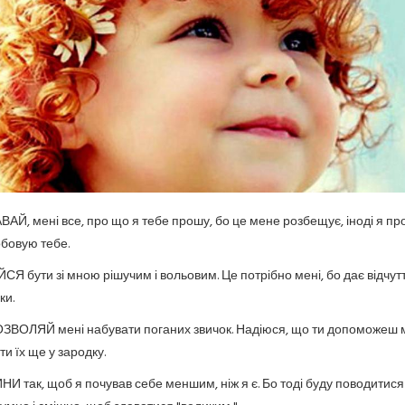
ВАЙ, мені все, про що я тебе прошу, бо це мене розбещує, іноді я пр
бовую тебе.
ЙСЯ бути зі мною рішучим і вольовим. Це потрібно мені, бо дає відчут
ки.
ЗВОЛЯЙ мені набувати поганих звичок. Надіюся, що ти допоможеш 
ти їх ще у зародку.
НИ так, щоб я почував себе меншим, ніж я є. Бо тоді буду поводитися