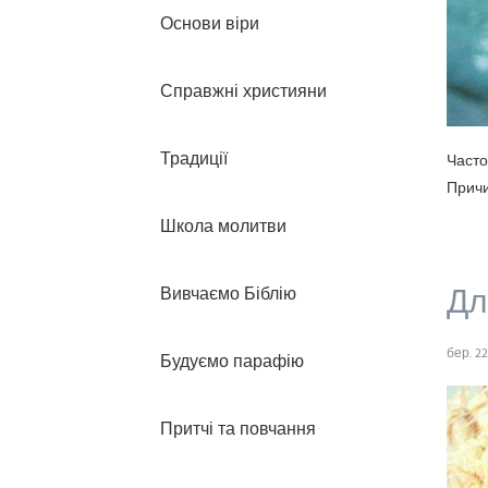
Основи віри
Справжні християни
Традиції
Часто
Причин
Школа молитви
Дл
Вивчаємо Біблію
бер. 22
Будуємо парафію
Притчі та повчання