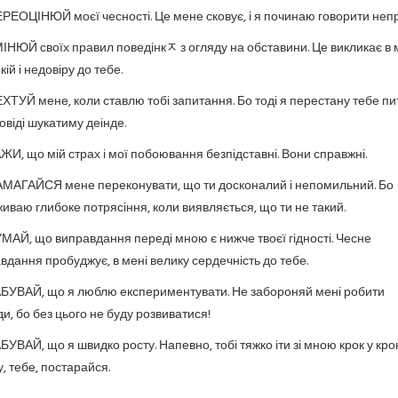
РЕОЦІНЮЙ моєї чесності. Це мене сковує, і я починаю говорити непр
ІНЮЙ своїх правил поведінкﾸ з огляду на обставини. Це викликає в 
ій і недовіру до тебе.
ХТУЙ мене, коли ставлю тобі запитання. Бо тоді я перестану тебе пи
повіді шукатиму деінде.
ЖИ, що мій страх і мої побоювання безпідставні. Вони справжні.
МАГАЙСЯ мене переконувати, що ти досконалий і непомильний. Бо
иваю глибоке потрясіння, коли виявляється, що ти не такий.
МАЙ, що виправдання переді мною є нижче твоєї гідності. Чесне
вдання пробуджує, в мені велику сердечність до тебе.
БУВАЙ, що я люблю експериментувати. Не забороняй мені робити
ди, бо без цього не буду розвиватися!
БУВАЙ, що я швидко росту. Напевно, тобі тяжко іти зі мною крок у крок
, тебе, постарайся.