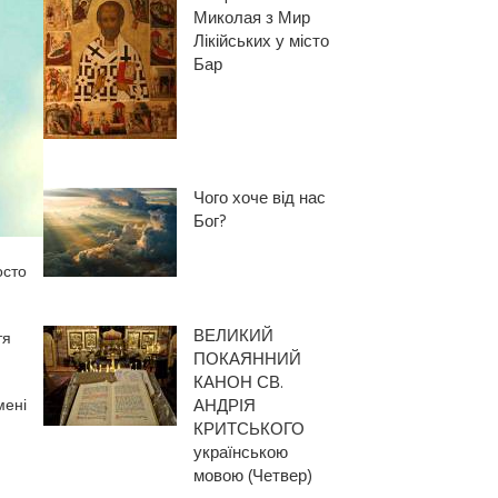
Миколая з Мир
Лікійських у місто
Бар
Чого хоче від нас
Бог?
осто
ВЕЛИКИЙ
тя
ПОКАЯННИЙ
КАНОН СВ.
мені
АНДРІЯ
КРИТСЬКОГО
українською
мовою (Четвер)