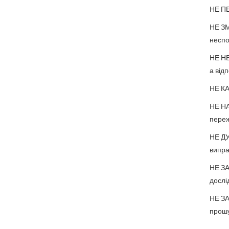
НЕ ПЕ
НЕ ЗМ
неспок
НЕ НЕ
а від
НЕ КА
НЕ НА
переж
НЕ ДУ
випра
НЕ ЗА
дослі
НЕ ЗА
прошу