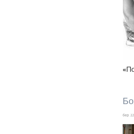
«По
Бо
бер. 22