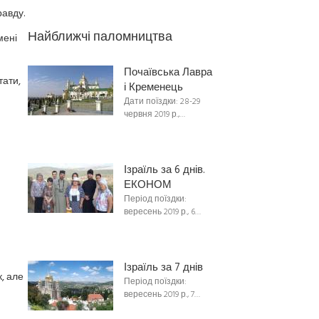
авду.
Найближчі паломництва
мені
Почаївська Лавра
тати,
і Кременець
Дати поїздки: 28-29
червня 2019 р.,…
Ізраїль за 6 днів.
ЕКОНОМ
Період поїздки:
вересень 2019 р., 6…
Ізраїль за 7 днів
, але
Період поїздки:
вересень 2019 р., 7…