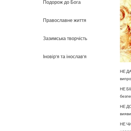
Подорож до Бога
Православне життя
Зазимська творчість
Іновір'я та інослав'я
НЕ ДА
випро
НЕ БІ
безпе
НЕ ДО
вияви
НЕ ЧИ