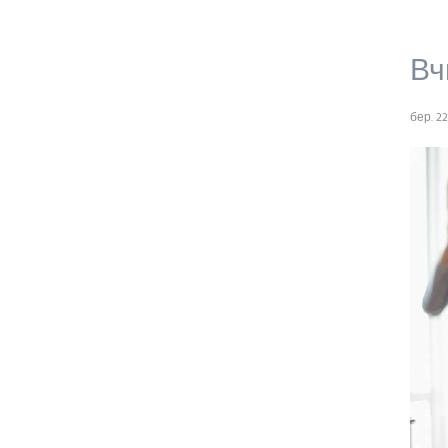
Вч
бер. 22