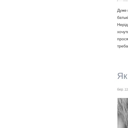
Дуже 
батьк
Нерідк
хочуть
прося
треба
Як
бер. 22