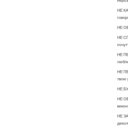
нероз
НЕ КА
говори
НЕ ОБ
НЕ СП
почутт
НЕ ПЕ
люблю
НЕ ПЕ
твою у
НЕ БУ
НЕ ОБ
викон
НЕ ЗА
декол