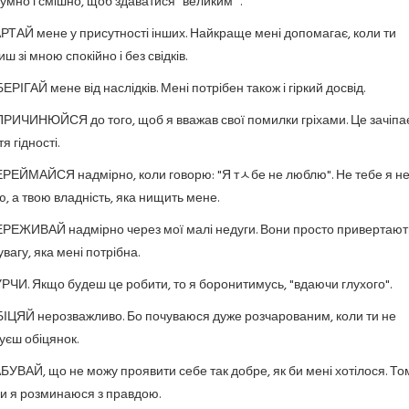
умно і смішно, щоб здаватися "великим ".
РТАЙ мене у присутності інших. Найкраще мені допомагає, коли ти
ш зі мною спокійно і без свідків.
ЕРІГАЙ мене від наслідків. Мені потрібен також і гіркий досвід.
РИЧИНЮЙСЯ до того, щоб я вважав свої помилки гріхами. Це зачіпа
я гідності.
РЕЙМАЙСЯ надмірно, коли говорю: "Я тﾵбе не люблю". Не тебе я н
, а твою владність, яка нищить мене.
РЕЖИВАЙ надмірно через мої малі недуги. Вони просто привертают
вагу, яка мені потрібна.
РЧИ. Якщо будеш це робити, то я боронитимусь, "вдаючи глухого".
ІЦЯЙ нерозважливо. Бо почуваюся дуже розчарованим, коли ти не
уєш обіцянок.
БУВАЙ, що не можу проявити себе так добре, як би мені хотілося. То
и я розминаюся з правдою.