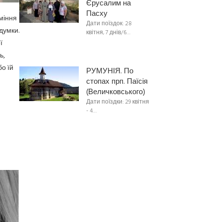
Єрусалим на
Пасху
міння
Дати поїздок: 28
думки.
квітня, 7 днів/6…
ї
ь,
о їй
РУМУНІЯ. По
стопах прп. Паїсія
(Величковського)
Дати поїздки: 29 квітня
- 4…