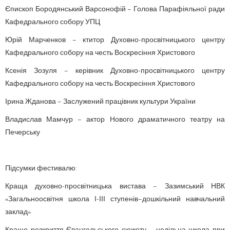
Єпископ Бородянський Варсонофій – Голова Парафіяльної ради
Кафедрального собору УПЦ
Юрій Марченков – ктитор Духовно-просвітницького центру
Кафедрального собору на честь Воскресіння Христового
Ксенія Зозуля – керівник Духовно-просвітницького центру
Кафедрального собору на честь Воскресіння Христового
Ірина Жданова – Заслужений працівник культури України
Владислав Мамчур – актор Нового драматичного театру на
Печерську
Підсумки фестивалю:
Краща духовно-просвітницька вистава – Зазимський НВК
«Загальноосвітня школа І-ІІІ ступенів–дошкільний навчальний
заклад»