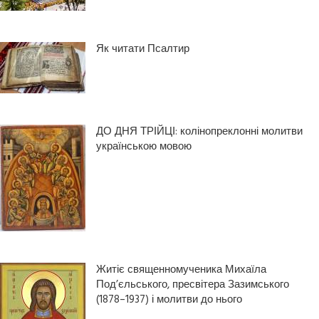
Як читати Псалтир
ДО ДНЯ ТРІЙЦІ: колінопреклонні молитви
українською мовою
Житіє священномученика Михаїла
Под’єльського, пресвітера Зазимського
(1878–1937) і молитви до нього