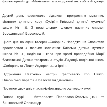
фольклорний гурт «Маків цвіт» та молодіжний ансамбль «Радощі».
Другий день фестивалю відкрився прекрасним музичним
вітанням дитячого хору «Сузір’я» Київської дитячої музичної
школи № 33. З привітальним словом виступив єпископ
Бородянський Варсонофій.
Цього дня на сцені галереї «Соборна» Народження Спасителя
прославляли 4 творчих колективи: Київська дитяча музична
школа № 33, недільна школа при храмі преподобної Марії
Єгипетської, Дитяча театральна студія «Радощі» недільної школи
«Соборна» та «Театр Андерсена» м. Ірпінь.
Підтримали Святковий настрій фестивалю хор Свято-
Ольгинської парафії «Православні дзвіночки».
Протягом двох днів учасників фестивалю оцінювали журі:
Голова журі – Митрополит Переяслав-Хмельницький та
Вишневський Олександр