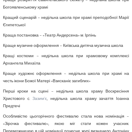
Краще розкриття Євангельського сюжету – недільна школа при
Богоявленському храмі
Кращий сценарій – недільна школа при храмі преподобної Марії
Єгипетської
Краща постановка – «Театр Андерсена» м. Ірпінь
Краще музичне оформлення – Київська дитяча музична школа
Кращі костюми – недільна школа при храмовому комплексі
Архангела Михаїла
Краще художнє оформлення – недільна школа при храмі на
честь ікони Божої Матері «Взисканіє загиблих»
Перші кроки на сцені – недільна школа храму Воскресіння
Христового с.
Зазим’є
, недільна школа храму зачаття Іоанна
Предтечі
Особливістю цьогорічного фестивалю стала нова номінація –
«Зірочка фестивалю», якою міг стати кожен учасник.
Переможницею в цій номінації почесне журі визначило Антоніну