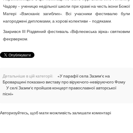
Чадову – ученицю недільної школи при храмі на честь ікони Божої
Матері «Взисканіє загиблих». Всі учасники фестивалю були
нагороджені дипломами, а хорові колективи – подяками.
Закрився ІІІ Різдвяний фестиваль «Віфлеємська зірка» святковим
феєрверком.
Детальніше в цій категорії:
«У парафії села Зазим'є на
Броварщині показано виставу про віруючого-невіруючого Фому
У селі Зазим'є пройшов концерт православної авторської
пісні»
Авторизуйтесь, щоб мати можливість залишати коментарі