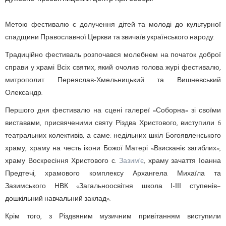
Метою фестивалю є долучення дітей та молоді до культурної
спадщини Православної Церкви та звичаїв українського народу.
Традиційно фестиваль розпочався молебнем на початок доброї
справи у храмі Всіх святих, який очолив голова журі фестивалю,
митрополит Переяслав-Хмельницький та Вишневський
Олександр.
Першого дня фестивалю на сцені галереї «Соборна» зі своїми
виставами, присвяченими святу Різдва Христового, виступили 6
театральних колективів, а саме: недільних шкіл Богоявленського
храму, храму на честь ікони Божої Матері «Взисканіє загиблих»,
храму Воскресіння Христового с.
Зазим’є
, храму зачаття Іоанна
Предтечі, храмового комплексу Архангела Михаїла та
Зазимського НВК «Загальноосвітня школа І-ІІІ ступенів–
дошкільний навчальний заклад».
Крім того, з Різдвяним музичним привітанням виступили