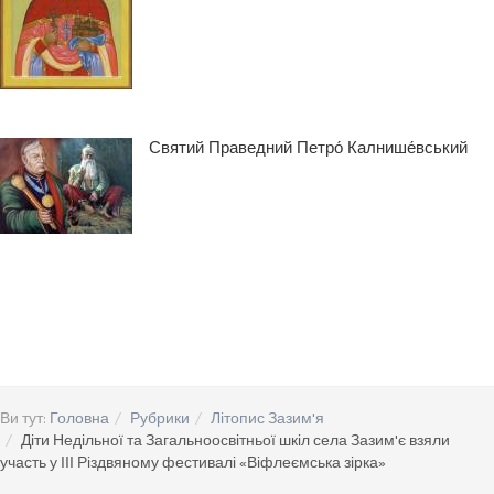
Святий Праведний Петро́ Калнише́вський
Ви тут:
Головна
Рубрики
Літопис Зазим'я
Діти Недільної та Загальноосвітньої шкіл села Зазим'є взяли
участь у ІІІ Різдвяному фестивалі «Віфлеємська зірка»