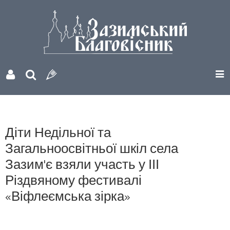
Діти Недільної та
Загальноосвітньої шкіл села
Зазим'є взяли участь у ІІІ
Різдвяному фестивалі
«Віфлеємська зірка»