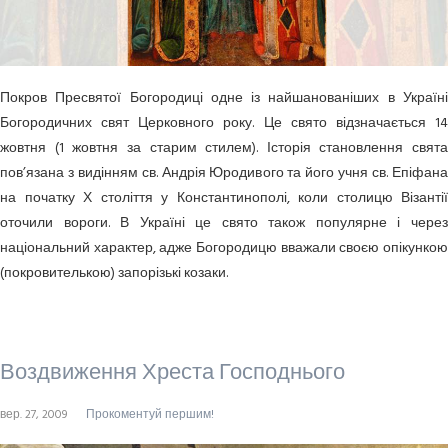
Покров Пресвятої Богородиці одне із найшанованіших в Україні
Богородичних свят Церковного року. Це свято відзначається 14
жовтня (1 жовтня за старим стилем). Історія становлення свята
пов’язана з видінням св. Андрія Юродивого та його учня св. Епіфана
на початку Х століття у Константинополі, коли столицю Візантії
оточили вороги. В Україні це свято також популярне і через
національний характер, адже Богородицю вважали своєю опікункою
(покровителькою) запорізькі козаки.
Воздвиження Хреста Господнього
вер. 27, 2009
Прокоментуй першим!