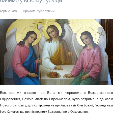
бачимо у всьому і усюди
черв. 21, 2009
Прокоментуй першим!
Все, що ми знаємо про Бога, ми черпаємо з Божественного
Одкровення, Божою милістю і промислом, було затримане до часів
Нового Заповіту,
до тих пір, поки не прийшов в світ Син Божий, Господь на
Іісус Христос, що приніс повноту Божественного Одкровення.