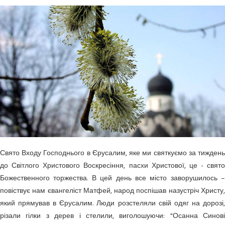
Свято Входу Господнього в Єрусалим, яке ми святкуємо за тиждень
до Світлого Христового Воскресіння, пасхи Христової, це - свято
Божественного торжества. В цей день все місто заворушилось –
повіствує нам євангеліст Матфей, народ поспішав назустріч Христу,
який прямував в Єрусалим. Люди розстеляли свій одяг на дорозі,
різали гілки з дерев і стелили, виголошуючи: "Осанна Синові