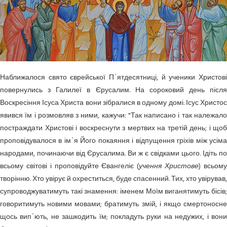
Наближалося свято єврейської П`ятдесятниці, й ученики Христові
повернулись з Галилеї в Єрусалим. На сороковий день після
Воскресіння Ісуса Христа вони зібралися в одному домі. Ісус Христос
явився їм і розмовляв з ними, кажучи: "Так написано і так належало
постраждати Христові і воскреснути з мертвих на третій день; і щоб
проповідувалося в ім`я Його покаяння і відпущення гріхів між усіма
народами, починаючи від Єрусалима. Ви ж є свідками цього. Ідіть по
всьому світові і проповідуйте Євангеліє (
учення Христове
) всьом
творінню. Хто увірує й охреститься, буде спасенний. Тих, хто увірував,
супроводжуватимуть такі знамення: іменем Моїм виганятимуть бісів;
говоритимуть новими мовами; братимуть змій, і якщо смертоносне
щось вип`ють, не зашкодить їм; покладуть руки на недужих, і вони