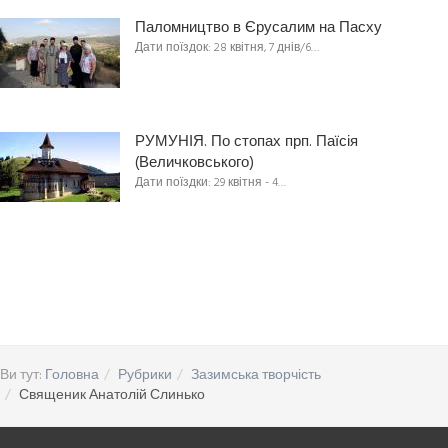
Паломництво в Єрусалим на Пасху
Дати поїздок: 28 квітня, 7 днів/6…
РУМУНІЯ. По стопах прп. Паїсія
(Величковського)
Дати поїздки: 29 квітня - 4…
Ви тут:
Головна
Рубрики
Зазимська творчість
Священик Анатолій Слинько