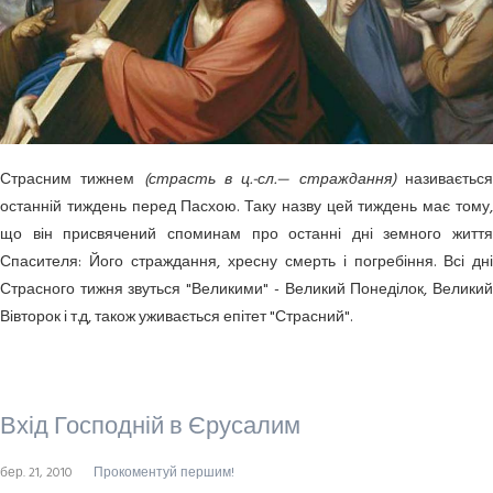
Страсним тижнем
(страсть в ц.-сл.— страждання)
називаєтьс
останній тиждень перед Пасхою. Таку назву цей тиждень має тому,
що він присвячений споминам про останні дні земного життя
Спасителя: Його страждання, хресну смерть і погребіння. Всі дні
Страсного тижня звуться "Великими" - Великий Понеділок, Великий
Вівторок і т.д, також уживається епітет "Страсний".
Вхід Господній в Єрусалим
бер. 21, 2010
Прокоментуй першим!