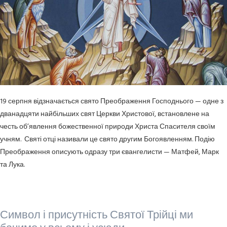
19 серпня в
і
дзнача
є
ться
свято
Преображення Господн
ього
— одне
з
дванадцяти найбільших свят Церкви Христово
ї
, встановлене на
честь об’явлення божественної природи Христа Спасителя своїм
учням. Святі отці називали це свято другим Богоявленням. Подію
П
реображення описують одразу три євангелисти — Мат
фе
й, Марк
та Лука.
Символ і присутність Святої Трійці ми