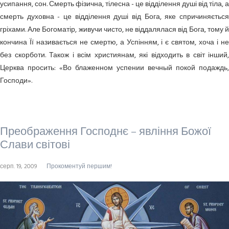
усипання, сон. Смерть фізична, тілесна - це відділення душі від тіла, а
смерть духовна - це відділення душі від Бога, яке спричиняється
гріхами. Але Богоматір, живучи чисто, не віддалялася від Бога, тому й
кончина Її називається не смертю, а Успінням, і є святом, хоча і не
без скорботи. Також і всім християнам, які відходить в світ інший,
Церква просить: «Во блаженном успении вечный покой подаждь,
Господи».
Преображення Господнє – явління Божої
Слави світові
серп. 19, 2009
Прокоментуй першим!