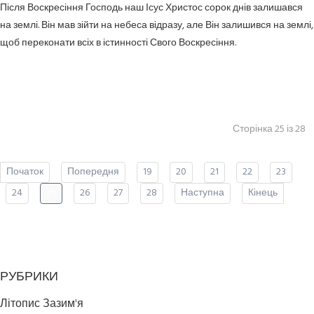
Після Воскресіння Господь наш Ісус Христос сорок днів залишався
на землі. Він мав зійти на небеса відразу, але Він залишився на землі,
щоб переконати всіх в істинності Свого Воскресіння.
Сторінка 25 із 28
Початок
Попередня
19
20
21
22
23
24
25
26
27
28
Наступна
Кінець
РУБРИКИ
Літопис Зазим'я