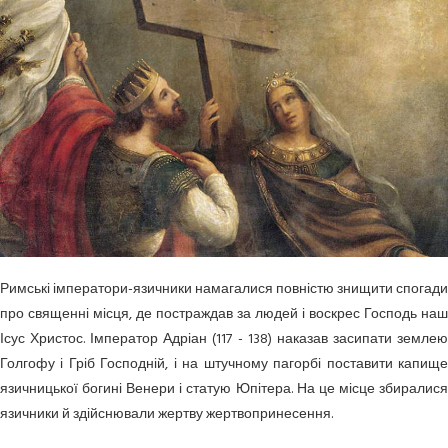
Римські імператори-язичники намагалися повністю знищити спогади
про священні місця, де постраждав за людей і воскрес Господь наш
Ісус Христос. Імператор Адріан (117 - 138) наказав засипати землею
Голгофу і Гріб Господній, і на штучному пагорбі поставити капище
язичницької богині Венери і статую Юпітера. На це місце збиралися
язичники й здійснювали жертву жертвопринесення.