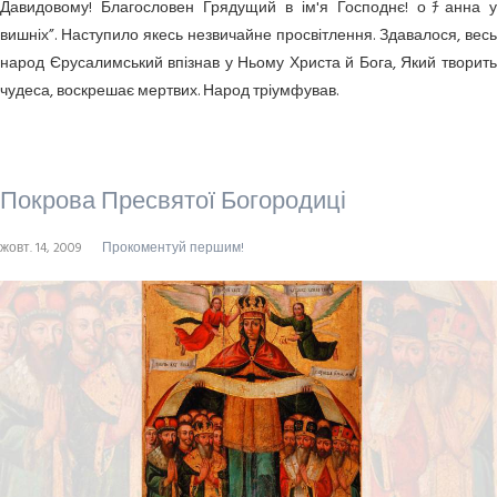
Давидовому! Благословен Грядущий в ім'я Господнє! оﾁанна у
вишніх”. Наступило якесь незвичайне просвітлення. Здавалося, весь
народ Єрусалимський впізнав у Ньому Христа й Бога, Який творить
чудеса, воскрешає мертвих. Народ тріумфував.
Покрова Пресвятої Богородиці
жовт. 14, 2009
Прокоментуй першим!