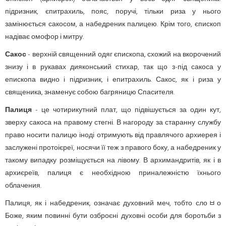
підризник, єпитрахиль, пояс, поручі, тільки риза у нього
замінюється сакосом, а набедреник палицею. Крім того, єпископ
надіває омофор і митру.
Сакос
- верхній священний одяг єпископа, схожий на вкорочений
знизу і в рукавах дияконський стихар, так що з-під сакоса
у
епископа видно і підризник, і епитрахиль. Сакос, як і риза у
священика, знаменує собою багряницю Спасителя.
Палиця
- це чотирикутний плат, що підвішується за один кут,
зверху сакоса на правому стегні. В нагороду за старанну службу
право носити палицю іноді отримують від правлячого архиерея і
заслужені протоієреї, носячи її теж з правого боку, а набедреник у
такому випадку розміщується на лівому. В архимандритів, як і в
архиєреїв, палиця є необхідною приналежністю їхнього
облачения.
Палиця, як і набедреник, означає духовний меч, тобто слоﾲо
Боже, яким повинні бути озброєні духовні особи для боротьби з