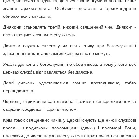
цього, як почесна відзнака, дається звання ігумена або ще вище
звання архимандрита. Особливо достойні з архимандритів
обираються у єпископи.
Диякони
становлять третій, нижчий, священний чин. "Диякон" -
слово грецьке й означає: служитель.
Диякони служать єпископу чи свяﾉенику при богослужінні і
здійсненні таїнств, але самі здійснювати їх не можуть.
Участь диякона в богослужінні не обов'язкова, а тому у багатьох
церквах служба відправляється без диякона.
Деякі диякони удостоюються звання протодиякона, тобто
першодиякона.
Чернець, отримавши сан диякона, називається ієродияконом, а
старший ієродиякон - архидияконом.
Крім трьох священних чинів, у Церкві існують ще нижчі службові
посади: ﾖподиякони, псаломщики (дячки) і паламарі. Вони,
належачи до числа церковнослужителів, призначаються на свою