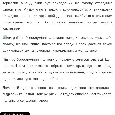
терновий вінець, який був покладений на голову страдника
Спасителя. Митру мають також і архимандрити. У виняткових
випадках правлячий архиерей дає право найбільш заслуженим
протоієреям під час богослужінь надівати митру замість
камилавки.
При богослужінні єпископи використовують
жезл
, або
посох
, як знак вищої пастирської влади. Посох дається також
архимандритам та ігуменам як начальникам монастирів.
Під час богослужіння під ноги єпископу стеляться
орлеці
. Це -
невеликі круглі килимки із зображеннями орла, що летить над
містом. Орлеці означають, що єпископ повинен, подібно орлові,
підноситися від земного до небесного.
Домашній одяг єпископа, священика і диякона складається з
підрясника
і
ряси
. Поверх ряси, на грудях єпископ носить хрест і
панагію, а священик - хрест.