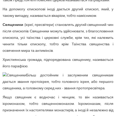
також Предстоятелі помісних Церков називаються патріархами.
На допомогу єпископові іноді дається другий єпископ, який, у
такому випадку, називається вікарієм, тобто намісником.
Священики
(ієреї, пресвітери)
становлять другий священний чин
після єпископів. Священики можуть здійснювати, з благословення
єпископа, усі таїнства і церковні служби, крім тих, які належить
чинити тільки єпископу, тобто крім Таїнства священства і
освячення мира та антимінсів.
Християнська громада, підпорядкована священику, називається
його парафією.
Більш достойним і заслуженим священикам
дається звання протоієрея, тобто головного ієрея, або першого
священика, а головному серед них - звання протопресвітера.
Якщо священик є водночас і ченцем, то він називається
ієромонахом, тобто священномонахом. Ієромонахам, після
призначення їх настоятелями монастирів, а іноді й незалежно від