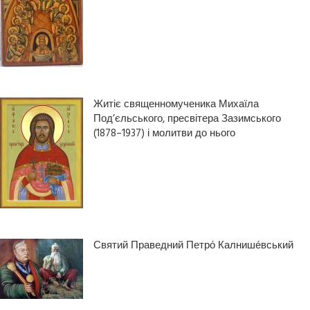
Житіє священномученика Михаїла
Под’єльського, пресвітера Зазимського
(1878–1937) і молитви до нього
Святий Праведний Петро́ Калнише́вський