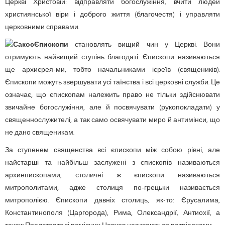
Церкві Христовій: відправляти богослужіння, вчити людей
християнської віри і доброго життя (благочестя) і управляти
церковними справами.
Єпископи
становлять вищий чин у Церкві. Вони
отримують найвищий ступінь благодаті. Єпископи називаються
ще архиєрея-ми, тобто начальниками ієреїв (священиків).
Єпископи можуть звершувати усі таїнства і всі церковні служби. Це
означає, що єпископам належить право не тільки здійснювати
звичайне богослужіння, але й посвячувати (рукопокладати) у
священнослужителі, а так само освячувати миро й антимінси, що
не дано священикам.
За ступенем священства всі єпископи між собою рівні, але
найстарші та найбільш заслужені з єпископів називаються
архиепископами, столичні ж єпископи називаються
митрополитами, адже столиця по-грецьки називається
митрополією. Єпископи давніх столиць, як-то: Єрусалима,
Константинополя (Царгорода), Рима, Олександрії, Антиохії, а