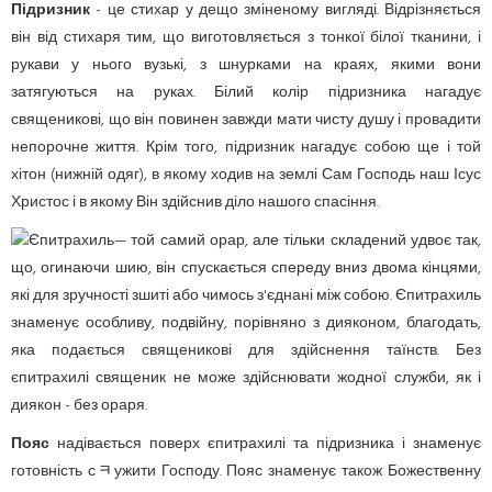
Підризник
- це стихар у дещо зміненому вигляді. Відрізняється
він від стихаря тим, що виготовляється з тонкої білої тканини, і
рукави у нього вузькі, з шнурками на краях, якими вони
затягуються на руках. Білий колір підризника нагадує
священикові, що він повинен завжди мати чисту душу і провадити
непорочне життя. Крім того, підризник нагадує собою ще і той
хітон (нижній одяг), в якому ходив на землі Сам Господь наш Ісус
Христос і в якому Він здійснив діло нашого спасіння.
— той самий орар, але тільки складений удвоє так,
що, огинаючи шию, він спускається спереду вниз двома кінцями,
які для зручності зшиті або чимось з'єднані між собою. Єпитрахиль
знаменує особливу, подвійну, порівняно з дияконом, благодать,
яка подається священикові для здійснення таїнств. Без
єпитрахилі священик не може здійснювати жодної служби, як і
диякон - без ораря.
Пояс
надівається поверх єпитрахилі та підризника і знаменує
готовність сﾻужити Господу. Пояс знаменує також Божественну