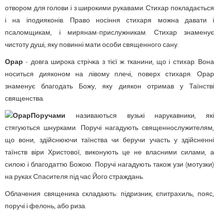
отвором для голови і з широкими рукавами. Стихар покладається
і на іподияконів. Право носіння стихаря можна давати і
псаломщикам, і мирянам-прислужникам. Стихар знаменує
чистоту душі, яку повинні мати особи священного сану.
Орар
- довга широка стрічка з тієї ж тканини, що і стихар. Вона
носиться дияконом на лівому плечі, поверх стихаря. Орар
знаменує благодать Божу, яку диякон отримав у Таїнстві
священства.
Поручами
називаються вузькі нарукавники, які
стягуються шнурками. Поручі нагадують священнослужителям,
що вони, здійснюючи таїнства чи беручи участь у здійсненні
таїнств віри Христової, виконують це не власними силами, а
силою і благодаттю Божою. Поручі нагадують також узи (мотузки)
на руках Спасителя під час Його страждань.
Облачения священика складають: підризник, єпитрахиль, пояс,
поручі і фелонь, або риза.