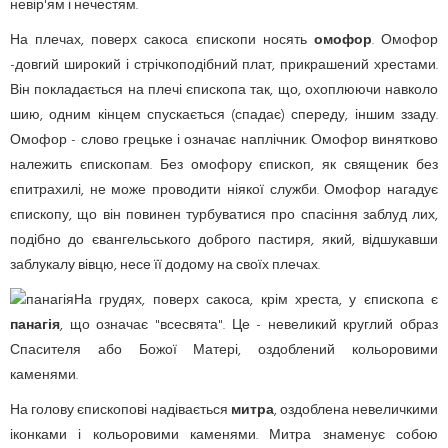
невір'ям і нечестям.
На плечах, поверх сакоса єпископи носять
омофор
. Омофор
-довгий широкий і стрічкоподібний плат, прикрашений хрестами.
Він покладається на плечі єпископа так, що, охоплюючи навколо
шию, одним кінцем спускається (спадає) спереду, іншим ззаду.
Омофор - слово грецьке і означає наплічник. Омофор винятково
належить єпископам. Без омофору єпископ, як священик без
єпитрахилі, не може проводити ніякої служби. Омофор нагадує
єпископу, що він повинен турбуватися про спасіння заблуд лих,
подібно до євангельського доброго пастиря, який, відшукавши
заблукалу вівцю, несе її додому на своїх плечах.
На грудях, поверх сакоса, крім хреста, у єпископа є
панагія
, що означає "всесвята". Це - невеликий круглий образ
Спасителя або Божої Матері, оздоблений кольоровими
каменями.
На голову єпископові надівається
митра
, оздоблена невеличкими
іконками і кольоровими каменями. Митра знаменує собою