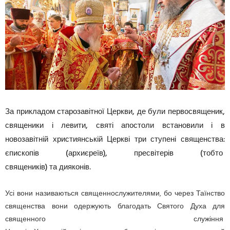
За прикладом старозавітної Церкви, де були первосвященик,
священики і левити, святі апостоли встановили і в
новозавітній християнській Церкві три ступені священства:
єпископів (архиєреїв), пресвітерів (тобто
священиків) та дияконів.
Усі вони називаються священнослужителями, бо через Таїнство
священства вони одержують благодать Святого Духа для
священного служіння