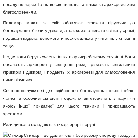
посаду не через Таїнство священства, а тільки за архиєрейським
благословенням.
Паламарі
мають за свій обов'язок скликати віруючих до
богослужіння, б'ючи у дзвони, а також запалювати свічки у храмі,
подавати кадило, допомагати псаломщикам у читанні, у співанні
тощо.
Іподиякони
беруть участь тільки в архиєрейському служінні. Вони
облачають архиерея у священні ризи, тримають світильники
(трикирій і дикирій) і подають їх архиєреєві для благословення
ними віруючих.
Священнослужителі для здійснення богослужінь повинні обла-
чатися в особливі священні одежі. їх виготовляють з парчі чи
якоїсь іншої придатної для цього тканини і прикрашають
хрестами.
Ризи диякона складають: стихар, орар і поручі.
Стихар
- це довгий одяг без розрізу спереду і ззаду, з