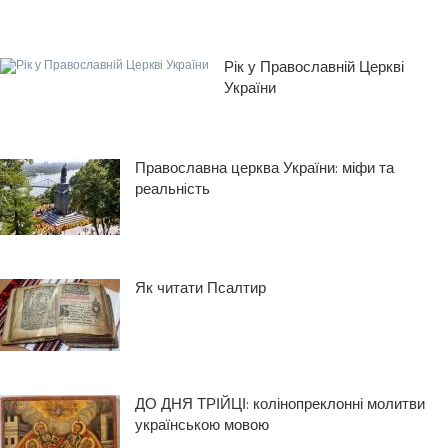
Рік у Православній Церкві
України
Православна церква України: міфи та
реальнiсть
Як читати Псалтир
ДО ДНЯ ТРІЙЦІ: колінопреклонні молитви
українською мовою