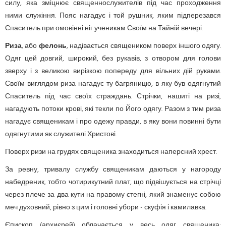
силу, яка зміцнює священнослужителів під час проходження
ними служіння. Пояс нагадує і той рушник, яким підперезався
Спаситель при омовінні ніг ученикам Своїм на Тайній вечері.
Риза
,
або
фелонь
, надівається священиком поверх іншого одягу.
Одяг цей довгий, широкий, без рукавів, з отвором для голови
зверху і з великою вирізкою попереду для вільних дій руками.
Своїм виглядом риза нагадує ту багряницю, в яку був одягнутий
Спаситель під час своїх страждань. Стрічки, нашиті на ризі,
нагадують потоки крові, які текли по Його одягу. Разом з тим риза
нагадує священикам і про одежу правди, в яку вони повинні бути
одягнутими як служителі Христові.
Поверх ризи на грудях священика знаходиться наперсний хрест.
За ревну, тривалу службу священикам даються у нагороду
набедреник, тобто чотирикутний плат, що підвішується на стрічці
через плече за два кути на правому стегні, який знаменує собою
меч духовний, рівно з цим і головні убори - скуфія і камилавка.
Єпископ (архиєрей)
облачається у весь одяг священика: