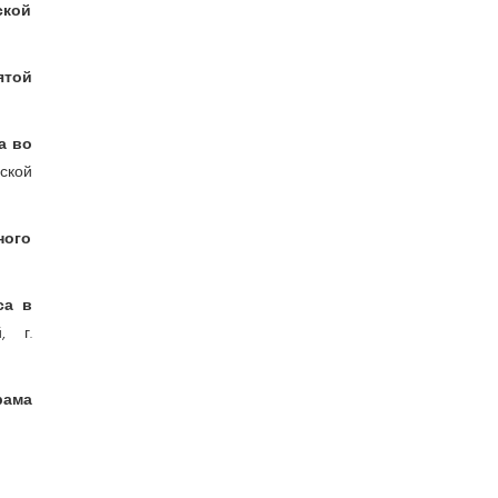
ской
ятой
а во
ской
ного
са в
, г.
рама