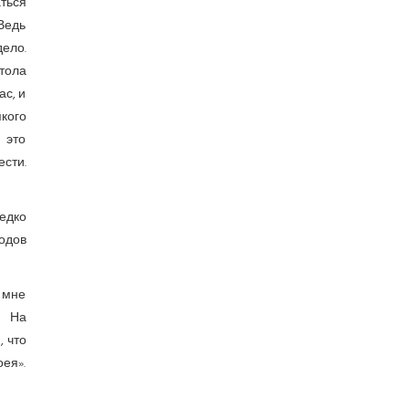
аться
 Ведь
ело.
тола
ас, и
кого
 это
ести.
едко
ходов
й мне
. На
, что
оея».