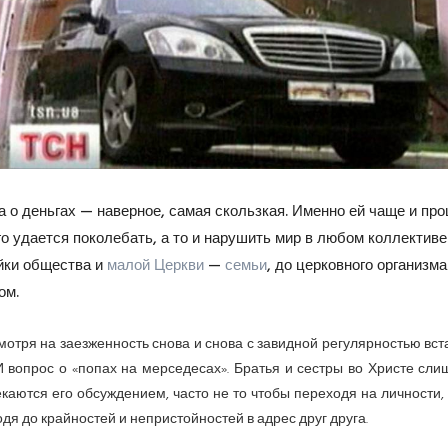
а о деньгах — наверное, самая скользкая. Именно ей чаще и пр
го удается поколебать, а то и нарушить мир в любом коллективе:
йки общества и
малой Церкви
—
семьи
, до церковного организма
ом.
отря на заезженность снова и снова с завидной регулярностью вст
 вопрос о «попах на мерседесах». Братья и сестры во Христе сли
каются его обсуждением, часто не то чтобы переходя на личности,
дя до крайностей и непристойностей в адрес друг друга.