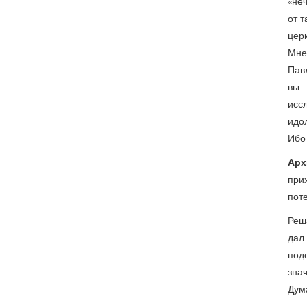
«неч
от т
цер
Мне
Павл
вы 
исс
идол
Ибо 
Арх
прих
пот
Реша
дал
подо
знач
Дума