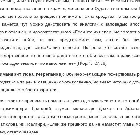
истые», или это будет очевидным, то надо найти в себе силы отказ
акого пожертвования на храм, даже если оно будет значительным.
ковные правила запрещают принимать такие средства на святое д
 кажется, тут можно действовать по аналогии с заповедью апос
а в отношении идоложертвенного: «Если кто из неверных позовет в
захотите пойти, то все, предлагаемое вам, ешьте без вся
ледования, для спокойствия совести. Но если кто скажет вам:
ожертвенное, то не ешьте ради того, кто объявил вам, и ради сов
Господня земля, и что наполняет ее» (1 Кор. 10; 27, 28).
имандрит Иона (Черепанов):
Обычно желающие пожертвовать р
одят «с улицы», и священник хоть косвенно, но знает источник до
енциального благотворителя.
я, стоит ли принимать помощь, я руководствуюсь советом, которы
 архимандрит Григорий, игумен монастыря Дохиар на Афоне
бный вопрос он, пристально посмотрев на меня, спросил, знаю ли я
ат слова из Псалтири: «Елей же грешного да не намастит главы м
ю, ответ очевиден.