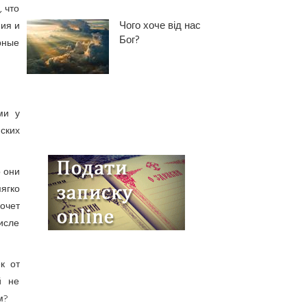
, что
Чого хоче від нас
ния и
Бог?
рные
ми у
ских
о они
ягко
очет
исле
к от
й не
м?