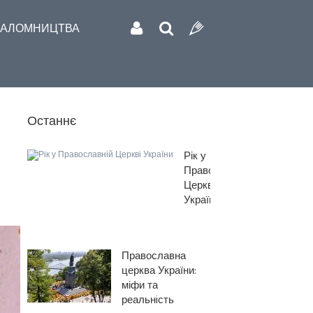
АЛОМНИЦТВА
Останнє
Рік у
Православній
Церкві
України
Православна
церква України:
міфи та
реальнiсть