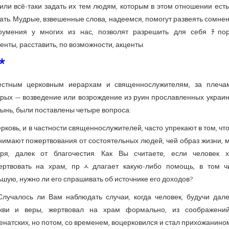
ли всё-таки задать их тем людям, которым в этом отношении есть
ать. Мудрые, взвешенные слова, надеемся, помогут развеять сомне
оумения у многих из нас, позволят разрешить для себя ﾁпо
нты, расставить, по возможности, акценты.
*
естным церковным иерархам и священнослужителям, за плеча
орых — возведение или возрождение из руин прославленных украин
ынь, были поставлены четыре вопроса:
ерковь, и в частности священнослужителей, часто упрекают в том, чт
нимают пожертвования от состоятельных людей, чей образ жизни, м
оря, далек от благочестия. Как Вы считаете, если человек х
ертвовать на храм, прﾵдлагает какую-либо помощь, в том ч
шую, нужно ли его спрашивать об источнике его доходов?
Случалось ли Вам наблюдать случаи, когда человек, будучи дале
кви и веры, жертвовал на храм формально, из соображени
натских, но потом, со временем, воцерковился и стал прихожанино