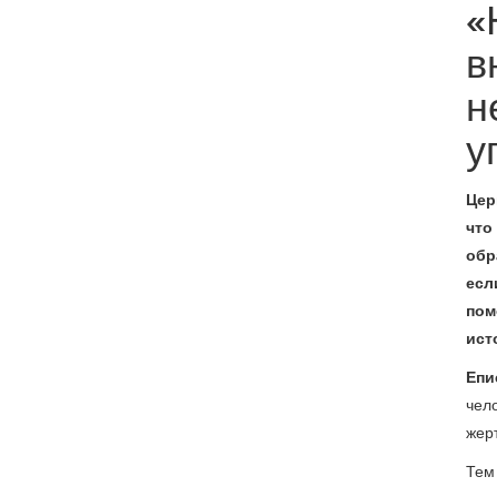
«
в
н
у
Цер
что
обр
есл
пом
ист
Епи
чело
жерт
Тем