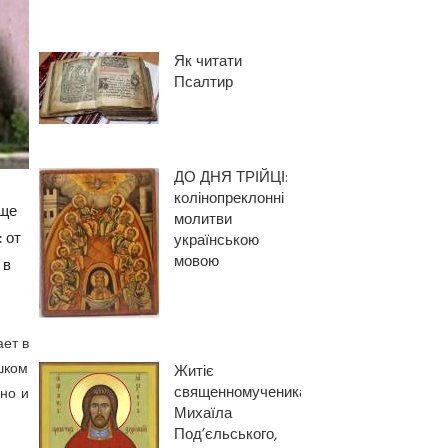
Як читати
Псалтир
ДО ДНЯ ТРІЙЦІ:
колінопреклонні
още
молитви
 от
українською
мовою
 в
ает в
шком
Житіє
священномученика
 но и
Михаїла
Под’єльського,