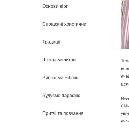
Основи віри
Справжні християни
Традиції
Школа молитви
Тем
все
яче
Вивчаємо Біблію
цел
Будуємо парафію
Несм
СМИ
Притчі та повчання
увле
дохо