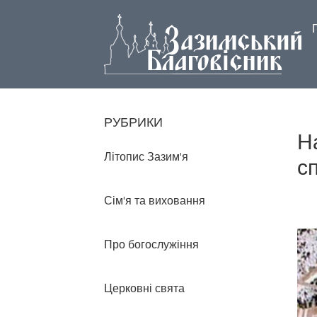
РУБРИКИ
Н
Літопис Зазим'я
с
Сім'я та виховання
Про богослужіння
Церковні свята