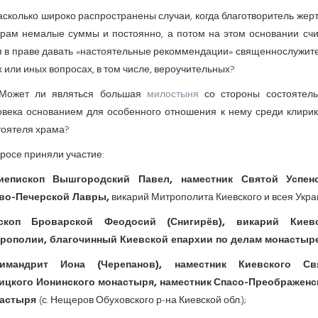
асколько широко распространены случаи, когда благотворитель жер
храм немалые суммы и постоянно, а потом на этом основании счи
я в праве давать «настоятельные рекоммендации» священнослужит
х или иных вопросах, в том числе, вероучительных?
Может ли являться большая
милостыня
со стороны состоятель
овека основанием для особенного отношения к нему среди клирик
тоятеля храма?
росе приняли участие:
иепископ Вышгородский Павел, наместник Святой Успен
во-Печерской Лавры,
викарий Митрополита Киевского и всея Укра
скоп Броварской Феодосий (Снигирёв), викарий Киев
рополии, благочинный Киевской епархии по делам монастыр
имандрит Иона (Черепанов), наместник Киевского Св
ицкого Ионинского монастыря, наместник
Спасо-Преображенс
астыря
(с. Нещеров Обуховского р-на Киевской обл.);