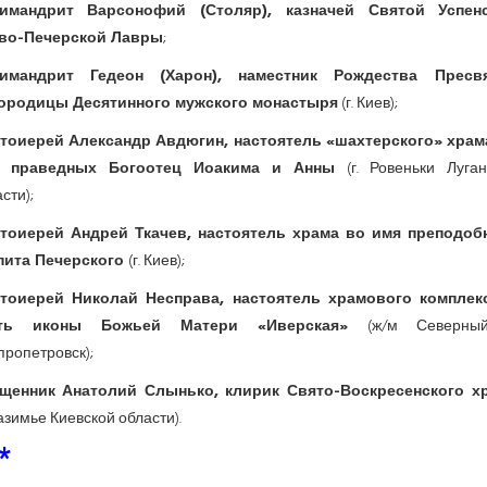
имандрит Варсонофий (Столяр), казначей Святой Успен
во-Печерской Лавры
;
имандрит Гедеон (Харон), наместник Рождества Пресв
ородицы Десятинного мужского монастыря
(г. Киев);
тоиерей Александр Авдюгин, настоятель «шахтерского» храм
 праведных Богоотец Иоакима и Анны
(г. Ровеньки Луган
сти);
тоиерей Андрей Ткачев, настоятель храма во имя преподоб
пита Печерского
(г. Киев);
тоиерей Николай Несправа, настоятель храмового комплек
сть иконы Божьей Матери «Иверская»
(ж/м Северный
ропетровск);
щенник Анатолий Слынько, клирик Свято-Воскресенского х
Зазимье Киевской области).
*