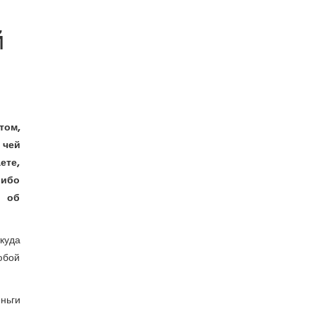
й
том,
 чей
ете,
либо
ь об
куда
любой
ньги