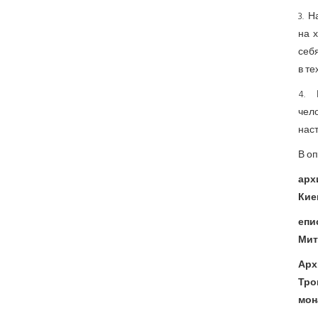
3. Н
на 
себ
в те
4. 
чел
нас
В оп
арх
Кие
епи
Мит
Арх
Тро
мон