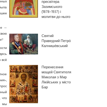
нных
пресвітера
Зазимського
была
(1878–1937) і
йшее
молитви до нього
ие —
свою
Святий
ам?
Праведний Петро́
Калнише́вський
ности
здесь
о всё
Перенесення
мощей Святителя
етное
Миколая з Мир
ния»,
Лікійських у місто
рос
Бар
нный
 что
, мы