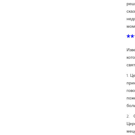
реши
сказ
нед
моме
**
Изв
кот
свят
1. Ц
при
гов
пож
боль
2. 
Цер
меце