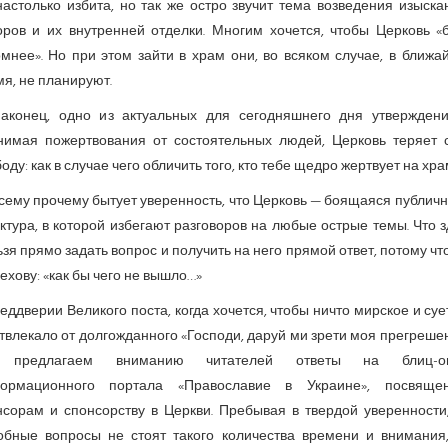
настолько избита, но так же остро звучит тема возведения изыска
оров и их внутренней отделки. Многим хочется, чтобы Церковь «
омнее». Но при этом зайти в храм они, во всяком случае, в ближа
я, не планируют.
наконец, одно из актуальных для сегодняшнего дня утвержден
нимая пожертвования от состоятельных людей, Церковь теряет 
оду: как в случае чего обличить того, кто тебе щедро жертвует на хр
сему прочему бытует уверенность, что Церковь — боящаяся публич
ктура, в которой избегают разговоров на любые острые темы. Что 
зя прямо задать вопрос и получить на него прямой ответ, потому чт
ехову: «как бы чего не вышло…»
еддверии Великого поста, когда хочется, чтобы ничто мирское и су
твлекало от долгожданного «Господи, даруй ми зрети моя прегреше
 предлагаем вниманию читателей ответы на блиц-оп
ормационного портала «Православие в Украине», посвяще
нсорам и спонсорству в Церкви. Пребывая в твердой уверенности,
обные вопросы не стоят такого количества времени и внимания