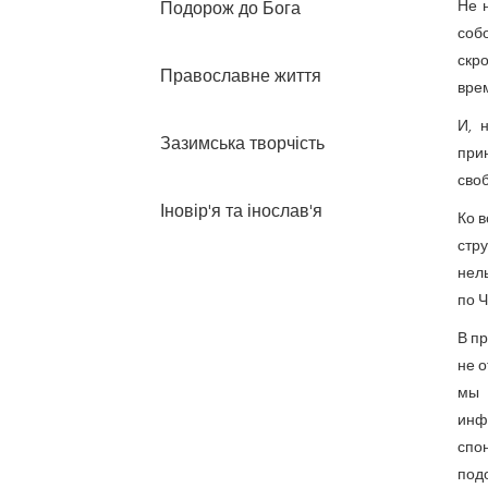
Не 
Подорож до Бога
соб
скр
Православне життя
врем
И, 
Зазимська творчість
при
своб
Іновір'я та інослав'я
Ко в
стру
нель
по Ч
В пр
не о
мы
инф
спо
под