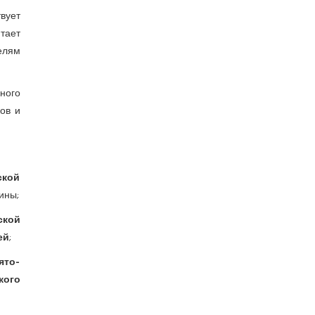
твует
тает
елям
ного
ов и
ской
ины;
ской
ей
;
ято-
кого