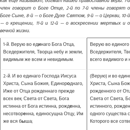
как еще называют, догмат нашей православной веры. 1-й
член говорит о Боге Отце, 2-й по 7-й члены говорят о
Боге Сыне, 8-й — о Боге Духе Святом, 9-й — о Церкви, 10-й
— о крещении, 11-й и 12-й — о воскресении мертвых и о
вечной жизни.
1-й. Верую во ед
и
наго Бога Отца,
Верую во единого 
Вседержителя, Творца небу и земли,
Вседержителя, Тво
видимым же всем и невидимым.
всего видимого и 
2-й. И во единаго Господа Иисуса
(Верую) и во един
Христа, Сына Божия, Единор
о
днаго,
Христа, Сына Бож
Иже от Отца рожденнаго прежде
рожденного от Отц
всех век; Света от Света, Бога
Света от Света, Б
истинна от Бога истинна, рожд
е
нна,
истинного, рожден
несотвор
е
нна, единосущна Отцу, Им
одного существа с
же вся б
ы
ша;
Которого все сотв