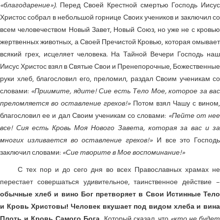
«благодарение»).
Перед Своей Крестной смертью Господь Иисус
Христос собрал в небольшой горнице Своих учеников и заключил со
всем человечеством Новый Завет, Новый Союз, но уже не с кровью
жертвенных животных, а Своей Пречистой Кровью, которая омывает
всякий грех, исцеляет человека. На Тайной Вечери Господь наш
Иисус Христос взял в Святые Свои и Пренепорочные, Божественные
руки хлеб, благословил его, преломил, раздал Своим ученикам со
словами:
«Приимите, ядите! Сие есть Тело Мое, которое за ва
преломляется во оставление грехов!»
Потом взял Чашу с вином,
благословил ее и дал Своим ученикам со словами:
«Пейте от не
все! Сия есть Кровь Моя Нового Завета, которая за вас и за
многих изливается во оставление грехов!»
И все это Господь
заключил словами:
«Сие творите в Мое воспоминание!»
С тех пор и до сего дня во всех Православных храмах не
перестает совершаться удивительное, таинственное действие –
обычные хлеб и вино Бог претворяет в Свои Истинные Тело
и Кровь Христовы! Человек вкушает под видом хлеба и вина
Плоть и Кровь Самого Бога,
Который сказал, что
«кто не буде