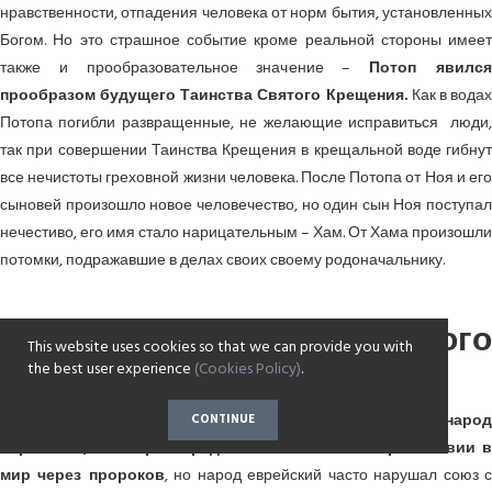
нравственности, отпадения человека от норм бытия, установленных
Богом. Но это страшное событие кроме реальной стороны имеет
также и прообразовательное значение –
Потоп явилс
прообразом будущего Таинства Святого Крещения.
Как в вода
Потопа погибли развращенные, не желающие исправиться люди,
так при совершении Таинства Крещения в крещальной воде гибнут
все нечистоты греховной жизни человека. После Потопа от Ноя и его
сыновей произошло новое человечество, но один сын Ноя поступал
нечестиво, его имя стало нарицательным – Хам. От Хама произошли
потомки, подражавшие в делах своих своему родоначальнику.
5) Избрание еврейского
This website uses cookies so that we can provide you with
народа.
the best user experience
(Cookies Policy)
.
Из всего человечества
Бог избирает Себе народ
CONTINUE
еврейский, в котором предсказывает о Своем пришествии в
мир через пророков
, но народ еврейский часто нарушал союз 