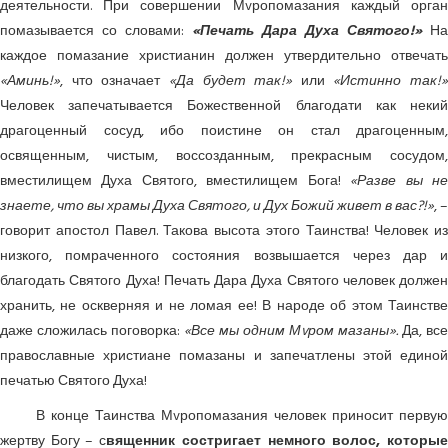
деятельности. При совершении Мvропомазания каждый орган
помазывается со словами:
«Печать Дара Духа Святого!»
На
каждое помазание христианин должен утвердительно отвечать
«Аминь!»
, что означает
«Да будет так!»
или
«Истинно так!»
Человек запечатывается Божественной благодати как некий
драгоценный сосуд, ибо поистине он стал драгоценным,
освященным, чистым, воссозданным, прекрасным сосудом,
вместилищем Духа Святого, вместилищем Бога!
«Разве вы н
знаете, что вы храмы Духа Святого, и Дух Божий живет в вас?!»
, –
говорит апостол Павел. Такова высота этого Таинства! Человек из
низкого, помраченного состояния возвышается через дар и
благодать Святого Духа! Печать Дара Духа Святого человек должен
хранить, не оскверняя и не ломая ее! В народе об этом Таинстве
даже сложилась поговорка:
«Все мы одним Мvром мазаны».
Да, все
православные христиане помазаны и запечатлены этой единой
печатью Святого Духа!
В конце Таинства Мvропомазания человек приносит первую
жертву Богу – с
вященник состригает немного волос, которы