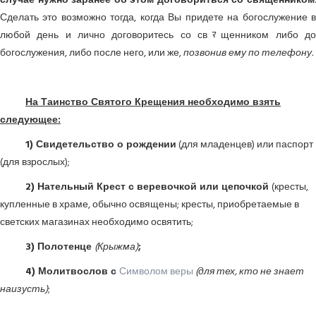
случае нужно заранее об этом договориться со священником
.
Сделать это возможно тогда, когда Вы придете на богослужение в
любой день и лично договоритесь со свﾏщенником либо до
богослужения, либо после него, или же,
позвонив ему по телефону.
На Таинство Святого Крещения необходимо взять
следующее:
1) Свидетельство о рождении
(для младенцев) или паспорт
(для взрослых);
2) Нательный Крест с веревочкой или цепочкой
(кресты,
купленные в храме, обычно освящены; кресты, приобретаемые в
светских магазинах необходимо освятить;
3) Полотенце
(Крыжма)
;
4) Молитвослов с
Символом веры
(для тех, кто не знает
наизусть)
;