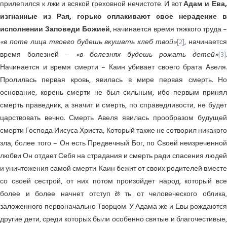
прилепился к лжи и всякой греховной нечистоте. И вот
Адам и Ева
изгнанные из Рая, горько оплакивают свое нерадение в
исполнении Заповеди Божией
, начинается время тяжкого труда 
«в поте лица твоего будешь вкушать хлеб твой»
[2]
, начинается
время болезней –
«в болезнях будешь рожать детей»
[3]
.
Начинается и время смерти – Каин убивает своего брата Авеля.
Пролилась первая кровь, явилась в мире первая смерть. Но
основание, корень смерти не был сильным, ибо первым принял
смерть праведник, а значит и смерть, по справедливости, не будет
царствовать вечно. Смерть Авеля явилась прообразом будущей
смерти Господа Иисуса Христа, Который также не сотворил никакого
зла, более того – Он есть Предвечный Бог, по Своей неизреченной
любви Он отдает Себя на страдания и смерть ради спасения людей
и уничтожения самой смерти. Каин бежит от своих родителей вместе
со своей сестрой, от них потом произойдет народ, который все
более и более начнет отступﾰть от человеческого облика,
заложенного первоначально Творцом. У Адама же и Евы рождаются
другие дети, среди которых были особенно святые и благочестивые,