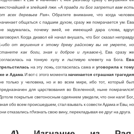
подползает к Еве и начинает с ней разговор сразу с внушения ей
жесточайшей и злейшей лжи: «
А правда ли Бог запретил вам ест
от всех деревьев Рая».
Обратите внимание, что когда челове
начинает общаться с падшим духом, сразу же помрачается ум: Ева
не задумалась, почему змей, не имеющий дара слова, вдруг
заговорил. Когда диавол ей начал внушать, что Бог сказал неправду
(«
ибо от вкушения к этому древу райскому вы не умрете, но
станете как боги, зная и доброе и лукавое»
), Ева сразу же
согласилась на тонкую хулу и льстивую клевету на Бога.
Ева
прельстилась
на эту ложь, согласилась сама и
уговорила к том
же и Адама
. И вот с этого момента
начинается страшная трагеди
не только у человека, но и во всем мире, ибо тот, который был
предназначен для царствования во Вселенной, ныне помрачился!
Дотоле покрытые светоносным одеянием увидели, что они наги! Бог,
зная обо всем происшедшем, стал взывать к совести Адама и Евы, но
они отказались пﾀизнать свою вину, перекладывая ее друг на друга.