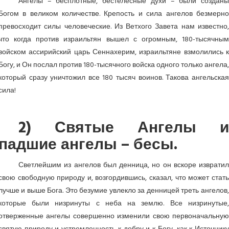
Ангелы – бесплотные, бестелесные духи – были созданы
Богом в великом количестве. Крепость и сила ангелов безмерно
превосходит силы человеческие. Из Ветхого Завета нам известно,
что когда против израильтян вышел с огромным, 180-тысячным
войском ассирийский царь Сеннахерим, израильтяне взмолились к
Богу, и Он послал против 180-тысячного войска одного только ангела,
который сразу уничтожил все 180 тысяч воинов. Такова ангельская
сила!
2) Святые Ангелы и
падшие ангелы – бесы.
Светлейшим из ангелов был денница, но он вскоре извратил
свою свободную природу и, возгордившись, сказал, что может стать
лучше и выше Бога. Это безумие увлекло за денницей треть ангелов,
которые были низринуты с неба на землю. Все низринутые,
отверженные ангелы совершенно изменили свою первоначальную