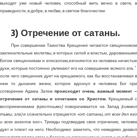
выходит уже новый человек, способный жить вечно в свете, в
праведности, в добре, в любви, в святом благочестии.
3) Отречение от сатаны.
При совершении Таинства Крещения читаются священником
заклинательные молитвы, в которых силой и властью, дарованными
Богом священникам и епископам,изгоняются из человека нечистые
духи, которые постоянно увлекают его на совершение всякого зла. ﾟ
осле чего священник дует на крещаемого, как бы восстанавливая в
нем то дыхание жизни, которое вдохнул в человека Бог при
сотворении Адама. Затем
происходит очень важный момент 
отречение от сатаны и сочетание со Христом.
Крещаемый с
восприемниками
(крестными)
поворачивается на Запад
(симво
тьмы, зла)
и сознательно отрицается
«от сатаны, от всех дел ег
и всех ангелов его».
Трижды подтвердив свое отречение, человек
дует и плюет на него. Необходимо заметить, что невидимо диавол