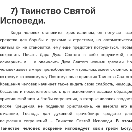
7) Таинство Святой
Исповеди.
Когда человек становится христианином, он получает все
средства для борьбы с грехами и страстями, но автоматически
святым он не становится, ему еще предстоит потрудиться, чтобы
сохранить Печать Дара Духа Святого в себе нерушимой, не
осквернить и ﾽе опечалить Духа Святого новыми грехами. Но
человек живет в мире прелюбодейном и грешном, имеет склонность
ко греху и ко всякому злу. Поэтому после принятия Таинства Святого
Крещения человек начинает также видеть свою слабость, немощь,
бессилие и несостоятельность для исполнения высоких образцов
христианской жизни. Чтобы согрешения, в которые человек впадает
после Крещения, не подавили христианина, не ввергли его в
отчаяние, Господь дал духовной врачебнице средство для
исцеления согрешений – Таинство Святой Исповеди.
В это
Таинстве человек искренне исповедует свои грехи Богу,