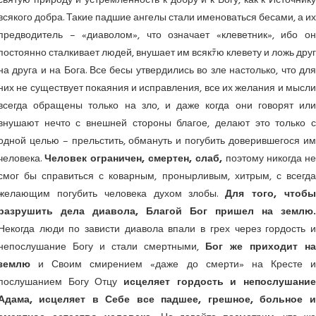
святую природу и устремленность к добру и к Богу, как к Источнику
всякого добра. Такие падшие ангелы стали именоваться бесами, а их
предводитель – «диаволом», что означает «клеветник», ибо он
постоянно сталкивает людей, внушает им всякﾃю клевету и ложь друг
на друга и на Бога. Все бесы утвердились во зле настолько, что для
них не существует покаяния и исправления, все их желания и мысли
всегда обращены только на зло, и даже когда они говорят или
внушают нечто с внешней стороны благое, делают это только с
одной целью – прельстить, обмануть и погубить доверившегося им
человека.
Человек ограничен, смертен, слаб,
поэтому никогда н
смог бы справиться с коварным, пронырливым, хитрым, с всегда
желающим погубить человека духом злобы.
Для того, чтоб
разрушить дела диавола, Благой Бог пришел на землю.
Некогда люди по зависти диавола впали в грех через гордость и
непослушание Богу и стали смертными,
Бог же приходит н
землю
и Своим смирением «даже до смерти» на Кресте и
послушанием Богу Отцу
исцеляет гордость и непослушание
Адама, исцеляет в Себе все падшее, грешное, больное и