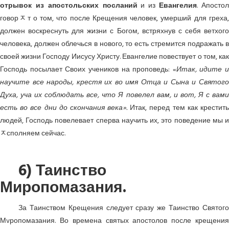
отрывок из апостольских посланий
и из
Евангелия
. Апосто
говорﾸт о том, что после Крещения человек, умерший для греха,
должен воскреснуть для жизни с Богом, встряхнув с себя ветхого
человека, должен облечься в нового, то есть стремится подражать в
своей жизни Господу Иисусу Христу. Евангелие повествует о том, как
Господь посылает Своих учеников на проповедь: «
Итак, идите и
научите все народы, крестя их во имя Отца и Сына и Святого
Духа, уча их соблюдать все, что Я повелел вам, и вот, Я с вами
есть во все дни до скончания века».
Итак, перед тем как крестит
людей, Господь повелевает сперва научить их, это поведение мы и
ﾸсполняем сейчас.
6) Таинство
Миропомазания.
За Таинством Крещения следует сразу же Таинство Святого
Мvропомазания. Во времена святых апостолов после крещения