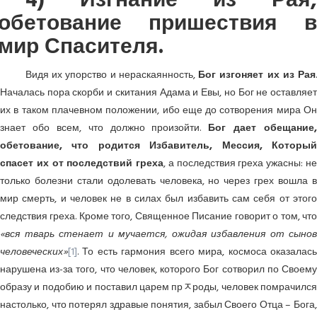
4) Изгнание из Рая,
обетование пришествия в
мир Спасителя.
Видя их упорство и нераскаянность,
Бог изгоняет их из Рая
Началась пора скорби и скитания Адама и Евы, но Бог не оставляет
их в таком плачевном положении, ибо еще до сотворения мира Он
знает обо всем, что должно произойти.
Бог дает обещание,
обетование, что родится Избавитель, Мессия, Который
спасет их от последствий греха
, а последствия греха ужасны: н
только болезни стали одолевать человека, но через грех вошла в
мир смерть, и человек не в силах был избавить сам себя от этого
следствия греха. Кроме того, Священное Писание говорит о том, что
«вся тварь стенает и мучается, ожидая избавления от сынов
человеческих»
[1]
. То есть гармония всего мира, космоса оказалась
нарушена из-за того, что человек, которого Бог сотворил по Своему
образу и подобию и поставил царем прﾸроды, человек помрачился
настолько, что потерял здравые понятия, забыл Своего Отца – Бога,