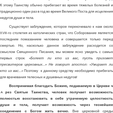
К этому Таинству обычно прибегают во время тяжелых болезней и
традиционно один раз в год во время Великого Поста для исцеления
недугов души и тела.
Существует заблуждение, которое перекочевало к нам около
XVIII-го столетия из католических стран, что Соборование является
последним помазанием человека и совершается только перед
смертью. Но, насколько данное заблуждение расходится со
смыслом Священного Писания, мы можем ясно увидеть с самых
первых строк:
«Болеет ли кто из вас, пусть призовет
пресвитеров церковных…» Не говорит апостол: «Умирает ли
кто из вас…»
Поэтому к данному средству необходимо прибегат
для врачевания телесных и душевных недугов!
Воспринимая благодать Божию, подаваемую в Церкви ч
ﾵрез Святые Таинства, человек получает возможность
полностью восстановить в себе утраченную целостность
души и тела, получает возможность через теснейшее
соединение с Богом жить вечно.
Вне церковной сред