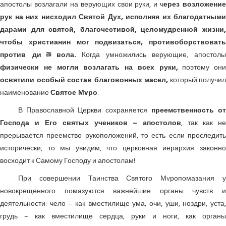
апостолы возлагали на верующих свои руки, и ч
ерез возложение
рук на них нисходил Святой Дух, исполняя их благодатными
дарами для святой, благочестивой, целомудренной жизни,
чтобы христианин мог подвизаться, противоборствовать
против диﾰвола.
Когда умножились верующие, апостол
физически не могли возлагать на всех руки,
поэтому они
освятили особый состав благовонных масел,
который получил
наименование
Святое Мvро
.
В Православной Церкви сохраняется
преемственность о
Господа и Его святых учеников – апостолов
, так как н
прерывается преемство рукоположений, то есть если проследить
исторически, то мы увидим, что церковная иерархия законно
восходит к Самому Господу и апостолам!
При совершении Таинства Святого Мvропомазания у
новокрещенного помазуются важнейшие органы чувств и
деятельности: чело – как вместилище ума, очи, уши, ноздри, уста,
грудь – как вместилище сердца, руки и ноги, как органы