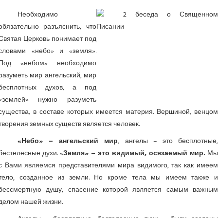
Необходимо
обязательно разъяснить, что
Святая Церковь понимает под
словами «небо» и «земля».
Под «небом» необходимо
разуметь мир ангельский, мир
бесплотных духов, а под
«землей» нужно разуметь
существа, в составе которых имеется материя. Вершиной, венцом
творения земных существ является человек.
«Небо» – ангельский мир
, ангелы – это бесплотные
бестелесные духи. «
Земля» – это видимый, осязаемый мир.
М
с Вами являемся представителями мира видимого, так как имеем
тело, созданное из земли. Но кроме тела мы имеем также и
бессмертную душу, спасение которой является самым важным
делом нашей жизни.