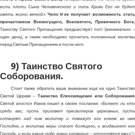
есть плоти Сына Человеческого и пить Крови Его не будет
иметь жизни вечной».
Челоﾲек получает возможность стать
причастником Всемогущего, Всесвятого, Превечного Бога.
Таинству Святого Причащения предшествует пост (минимально –
один день), а также необходимо прочитать положенные молитвы
перед Святым Причащением и после него.
9) Таинство Святого
Соборования.
Стоит также обратить ваше внимание еще на одно Таинство
Святой Церкви –
Таинство Елеосвящения или Соборования
.
Святой апостол Иаков пишет в своем послании:
«Болеет ли кт
среди вас, пусть призовет пресвитеров церковных, пусть
сотворят над ним молитву и помажут его елеем во имя
Господне, и молитва веры спасет болящего, и воздвигнет его
Господь, и если какие-либо грехи сотворил – отпустятся ему»
[1]
.