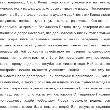
как, например, Енох. Когда люди стали умножаться на земле,
умножились и их злые дела, которые внушал им диавол. Постепенно
память о Боге стала стираться в душах людей, потомки Каина стали
создавать ложные культы, умножились различные беззакония.
Например, ко времени Всемирного Потопа, люди потеряли всякое
понятие о добре настолько, что деликатесом у них считался только
что родившийся запеченный человﾵческий младенец. Люди
устремлялись всей душой ежеминутно только на зло. Только
праведный Ной со своим семейством не потерял человеческого
лица, не потерял памяти о Боге. Бог повелевает ему построить
ковчег, предупредив, что погубит все живое в воде. Ной во время
постройки ковчега пытается усовестить людей, но никто ему не
внимает. После долговременной постройки и приготовлений Ной с
семейством, а также с основными видами живых существ входит в
ковчег, закрываются двери ковчега, и начинается Потоп: воды вышли
из недр земли, полились из туч, как говорит Сﾲященное Писание
«отверзлись хляби небесные».
Через несколько недель вся
поверхность земли была покрыта водой. Вот результат падения