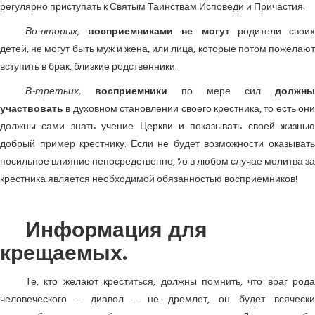
регулярно приступать к Святым Таинствам Исповеди и Причастия.
Во-вторых,
восприемниками не могут
родители свои
детей, не могут быть муж и жена, или лица, которые потом пожелают
вступить в брак, близкие родственники.
В-третьих,
восприемники
по мере сил
должны
участвовать
в духовном становлении своего крестника, то есть они
должны сами знать учение Церкви и показывать своей жизнью
добрый пример крестнику. Если не будет возможности оказывать
посильное влияние непосредственно, ﾂо в любом случае молитва за
крестника является необходимой обязанностью восприемников!
Информация для
крещаемых.
Те, кто желают креститься, должны помнить, что враг рода
человеческого – диавол – не дремлет, он будет всячески