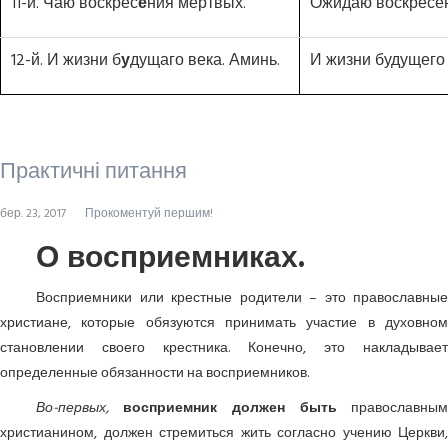
11-й. Чаю воскрес
е
ния мертвых.
Ожидаю воскресе
12-й. И жизни б
у
дущаго века. Аминь.
И жизни будущего 
Практичні питання
бер. 23, 2017
Прокоментуй першим!
О восприемниках.
Восприемники или крестные родители – это православные
христиане, которые обязуются принимать участие в духовном
становлении своего крестника. Конечно, это накладывает
определенные обязанности на восприемников.
Во-первых,
восприемник должен быть
православным
христианином, должен стремиться жить согласно учению Церкви,