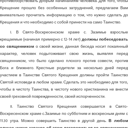
противоборствовать добрым начинаниям человека. Для того, чтобы
Крещение прошло без особенных затруднений, предлагаем Вам
внимательно прочитать информацию о том, что нужно сделать до
Крещения и что необходимо с собой принести на само Таинство.
I. В Свято-Воскресенском храме с. Зазимье взрослые
крещаемые (начиная примерно с 12-14 лет)
должны побеседоват
со священником
о своей жизни, данная беседа носит покаянный
характер, человек подытоживает свою жизнь, выявляя перед
священником, что было сделано плохого против совести, против
Бога и ближнего. Крестные родители за несколько дней перед
участием в Таинстве Святого Крещения должны пройти Таинство
Святой исповеди в любом храме. Сделать это необходимо для того,
чтобы в чистоту Таинства, в чистоту нового христианина не внести
своей греховной поврежденности, своей испорченности.
II. Таинство Святого Крещения совершается в Свято-
Воскресенском храме с.Зазимье по субботним и воскресным дням с
11.30 утра. Можно совершить Таинство в другой день.
В любо