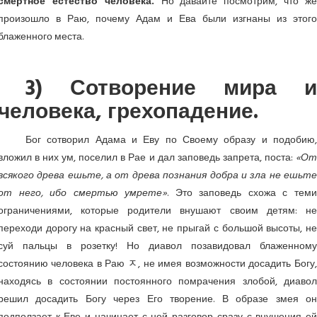
смертное естество человека.
Но давайте посмотрим, что ж
произошло в Раю, почему Адам и Ева были изгнаны из этого
блаженного места.
3) Сотворение мира и
человека, грехопадение.
Бог сотворил Адама и Еву по Своему образу и подобию,
вложил в них ум, поселил в Рае и дал заповедь запрета, поста:
«От
всякого древа ешьте, а от древа познания добра и зла не ешьте
от него, ибо смертью умрете»
. Это заповедь схожа с теми
ограничениями, которые родители внушают своим детям: не
переходи дорогу на красный свет, не прыгай с большой высоты, не
суй пальцы в розетку! Но диавол позавидовал блаженному
состоянию человека в Раю ﾸ, не имея возможности досадить Богу,
находясь в состоянии постоянного помрачения злобой, диавол
решил досадить Богу через Его творение. В образе змея он