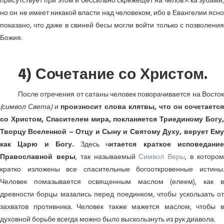
присутствует при этом и бессильно скрежещет на человﾵка зубами,
но он не имеет никакой власти над человеком, ибо в Евангелии ясно
показано, что даже в свиней бесы могли войти только с позволения
Божия.
4) Сочетание со Христом.
После отречения от сатаны человек поворачивается на Восток
(символ Света)
и
произносит слова клятвы, что он сочетается
со Христом, Спасителем мира, покланяется Триединому Богу,
Творцу Вселенной – Отцу и Сыну и Святому Духу, верует Ему
как Царю и Богу.
Здесь ч
итается краткое исповедани
Православной веры
, так называемый
Символ Веры
, в которо
кратко изложены все спасительные богооткровенные истины.
Человек помазывается освященным маслом (елеем), как в
древности борцы мазались перед поединком, чтобы ускользать от
захватов противника. Человек также мажется маслом, чтобы в
духовной борьбе всегда можно было выскользнуть из рук диавола.