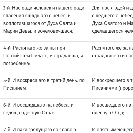
3-й. Нас ради человек и нашего ради
Для нас людей и 
спасения сш
е
дшаго с небес, и
сшедшего с небес
воплотившагося от Духа Св
я
та и
Духа Святого и М
Марии Девы, и вочелов
е
чшася;
сделавшегося чел
4-й. Расп
я
таго же за ны при
Распятого же за н
Понтийстем Пилате, и страдавша, и
страдавшего и пог
погребенна;
5-й. И воскр
е
сшаго в третий день, по
И воскресшего в т
Писанием;
Писаниями (проро
6-й. И восш
е
дшаго на небеса, и
И восшедшего на 
сед
я
ща одесн
у
ю Отца;
одесную Отца;
7-й. И п
а
ки гряд
у
щаго со славою
И опять имеющего