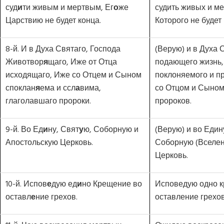
суд
и
ти живым и мертвым, Ег
о
же
судить живых и ме
Царствию не будет конца.
Которого не будет 
8-й. И в Духа Святаго, Господа
(Верую) и в Духа 
Животвор
я
щаго, Иже от Отца
подающего жизнь,
исходящаго, Иже со Отцем и Сыном
поклоняемого и п
споклан
я
ема и ссл
а
вима,
со Отцом и Сыном
глаголавшаго пророки.
пророков.
9-й. Во Ед
и
ну, Свят
у
ю, Соборную и
(Верую) и во Един
Апостольскую Церковь.
Соборную (Вселен
Церковь.
10-й. Испов
е
дую ед
и
но Крещение во
Исповедую одно 
оставл
е
ние грехов.
оставление грехов