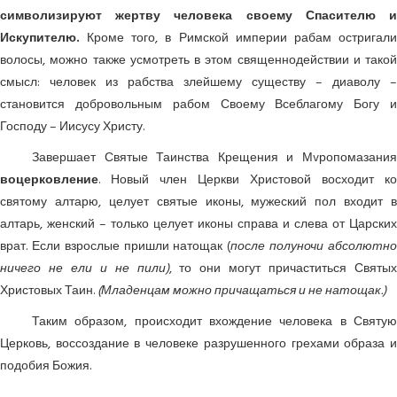
символизируют жертву человека своему Спасителю и
Искупителю.
Кроме того, в Римской империи рабам остригали
волосы, можно также усмотреть в этом священнодействии и такой
смысл: человек из рабства злейшему существу – диаволу –
становится добровольным рабом Своему Всеблагому Богу и
Господу – Иисусу Христу.
Завершает Святые Таинства Крещения и Мvропомазания
воцерковление
. Новый член Церкви Христовой восходит ко
святому алтарю, целует святые иконы, мужеский пол входит в
алтарь, женский – только целует иконы справа и слева от Царских
врат. Если взрослые пришли натощак (
после полуночи абсолютн
ничего не ели и не пили)
, то они могут причаститься Святых
Христовых Таин.
(Младенцам можно причащаться и не натощак.)
Таким образом, происходит вхождение человека в Святую
Церковь, воссоздание в человеке разрушенного грехами образа и
подобия Божия.