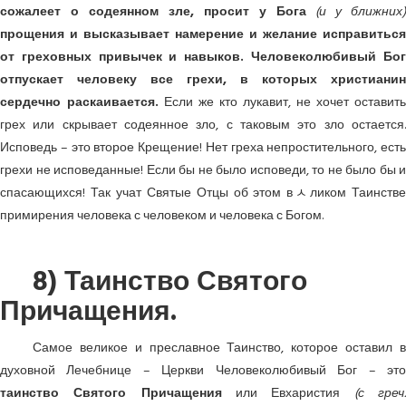
сожалеет о содеянном зле, просит у Бога
(и у ближних)
прощения и высказывает намерение и желание исправиться
от греховных привычек и навыков. Человеколюбивый Бог
отпускает человеку все грехи, в которых христианин
сердечно раскаивается.
Если же кто лукавит, не хочет оставить
грех или скрывает содеянное зло, с таковым это зло остается.
Исповедь – это второе Крещение! Нет греха непростительного, есть
грехи не исповеданные! Если бы не было исповеди, то не было бы и
спасающихся! Так учат Святые Отцы об этом вﾵликом Таинстве
примирения человека с человеком и человека с Богом.
8) Таинство Святого
Причащения.
Самое великое и преславное Таинство, которое оставил в
духовной Лечебнице – Церкви Человеколюбивый Бог – это
таинство Святого Причащения
или Евхаристия
(с греч