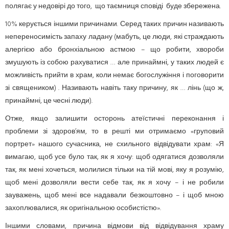
полягає у недовірі до того, що таємниця сповіді буде збережена.
10% керується іншими причинами. Серед таких причин називають
непереносимість запаху ладану (мабуть, це люди, які страждають
алергією або бронхіальною астмою – що робити, хвороби
змушують із собою рахуватися … але принаймні, у таких людей є
можливість прийти в храм, коли немає богослужіння і поговорити
зі священиком) . Називають навіть таку причину, як … лінь (що ж,
принаймні, це чесні люди).
Отже, якщо залишити осторонь атеїстичні переконання і
проблеми зі здоров’ям, то в решті ми отримаємо «груповий
портрет» нашого сучасника, не схильного відвідувати храм: «Я
вимагаю, щоб усе було так, як я хочу: щоб одягатися дозволяли
так, як мені хочеться, молилися тільки на тій мові, яку я розумію,
щоб мені дозволяли вести себе так, як я хочу – і не робили
зауважень, щоб мені все надавали безкоштовно – і щоб мною
захоплювалися, як оригінальною особистістю».
Іншими словами, причина відмови від відвідування храму