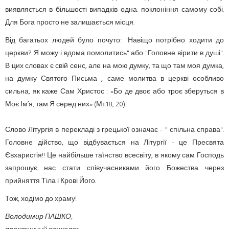
виявляється в більшості випадків одна: поклоніння самому собі.
Для Бога просто не залишається місця.
Від багатьох людей було почуто: "Навіщо потрібно ходити до
церкви? Я можу і вдома помолитись" або "Головне вірити в душі".
В цих словах є свій сенс, але на мою думку, та що там моя думка,
на думку Святого Письма , саме молитва в церкві особливо
сильна, як каже Сам Христос : «Бо де двоє або троє зберуться в
Моє Ім’я, там Я серед них» (Мт.18, 20).
Слово Літургія в перекладі з грецької означає - " спільна справа".
Головне дійство, що відбувається на Літургії - це Пресвята
Євхаристія!! Це найбільше таїнство всесвіту, в якому сам Господь
запрошує нас стати співучасниками його Божества через
прийняття Тіла і Крові Його.
Тож, ходімо до храму!
Володимир ПАШКО,