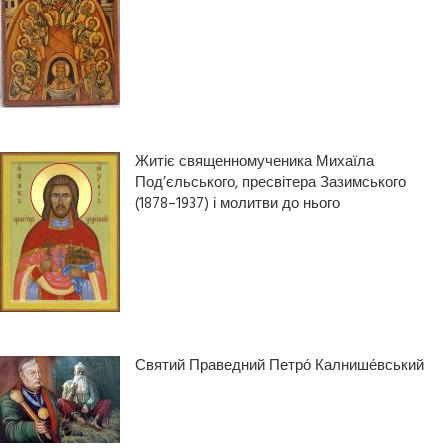
Житіє священномученика Михаїла
Под’єльського, пресвітера Зазимського
(1878–1937) і молитви до нього
Святий Праведний Петро́ Калнише́вський