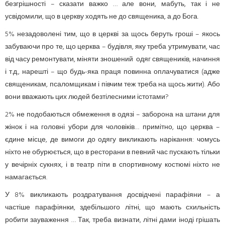
безгрішності – сказати важко … але вони, мабуть, так і не
усвідомили, що в церкву ходять не до священика, а до Бога.
5% незадоволені тим, що в церкві за щось беруть гроші – якось
забуваючи про те, що церква – будівля, яку треба утримувати, час
від часу ремонтувати, міняти зношений одяг священиків, начиння
і т.д., нарешті – що будь-яка праця повинна оплачуватися (адже
священикам, псаломщикам і півчим теж треба на щось жити). Або
вони вважають цих людей безтілесними істотами?
2% не подобаються обмеження в одязі – заборона на штани для
жінок і на головні убори для чоловіків… примітно, що церква –
єдине місце, де вимоги до одягу викликають нарікання: чомусь
ніхто не обурюється, що в ресторани в певний час пускають тільки
у вечірніх сукнях, і в театр піти в спортивному костюмі ніхто не
намагається.
У 8% викликають роздратування досвідчені парафіяни – а
частіше парафіянки, здебільшого літні, що мають схильність
робити зауваження … Так, треба визнати, літні дами іноді грішать