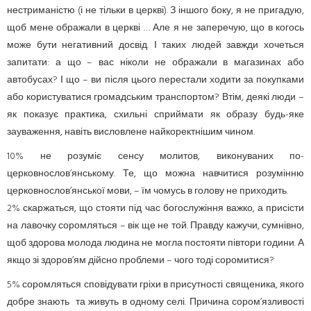
нестриманістю (і не тільки в церкві). З іншого боку, я не пригадую,
щоб мене ображали в церкві … Але я не заперечую, що в когось
може бути негативний досвід. І таких людей завжди хочеться
запитати: а що – вас ніколи не ображали в магазинах або
автобусах? І що – ви після цього перестали ходити за покупками
або користуватися громадським транспортом? Втім, деякі люди –
як показує практика, схильні сприймати як образу будь-яке
зауваження, навіть висловлене найкоректнішим чином.
10% не розуміє сенсу молитов, виконуваних по-
церковнослов’янському. Те, що можна навчитися розумінню
церковнослов’янської мови, – їм чомусь в голову не приходить.
2% скаржаться, що стояти під час богослужіння важко, а присісти
на лавочку соромляться – вік ще не той. Правду кажучи, сумнівно,
щоб здорова молода людина не могла постояти півтори години. А
якщо зі здоров’ям дійсно проблеми – чого тоді соромитися?
5% соромляться сповідувати гріхи в присутності священика, якого
добре знають та живуть в одному селі. Причина сором’язливості