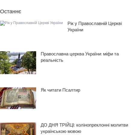
Останнє
Рік у Православній Церкві
України
Православна церква України: міфи та
реальнiсть
Як читати Псалтир
ДО ДНЯ ТРІЙЦІ: колінопреклонні молитви
українською мовою