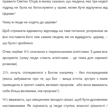
правило Святих Отців, в якому сказано, що людина, яка три неділі
підряд не була на богослужінні у храмі, може бути відлучена від
Церкви?
Чому ж люди не ходять до церкви?
Щоб отримати адекватну відповідь на таке питання, розумніше за
все поставити його тим самим людям, які не відвідують церкву, –
що було і зроблено.
Отже, майже 19% опитаних є переконаними атеїстами. З цими все
зрозуміло (чому люди стають атеїстами – це тема для окремої
розмови).
23% хочуть спілкуватися з Богом напряму – без посередників
(якось забуваючи про те, що Бог – вища істота, зустріч з яким
приводила в трепет навіть великих пророків… або вони вважають
себе більш великими, ніж пророки?).
16% вважають, що священики занадто грішні, щоб бути духовними
наставниками. Як оцінюють ці люди ступінь власної грішності /