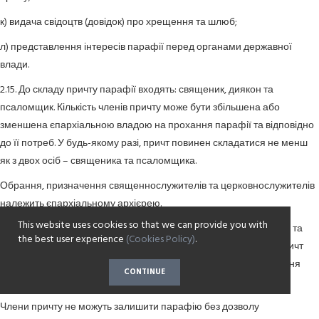
к) видача свідоцтв (довідок) про хрещення та шлюб;
л) представлення інтересів парафії перед органами державної
влади.
2.15. До складу причту парафії входять: священик, диякон та
псаломщик. Кількість членів причту може бути збільшена або
зменшена єпархіальною владою на прохання парафії та відповідно
до її потреб. У будь-якому разі, причт повинен складатися не менш
як з двох осіб – священика та псаломщика.
Обрання, призначення священнослужителів та церковнослужителів
належить єпархіальному архієрею.
This website uses cookies so that we can provide you with
Обов’язки членів причту визначаються церковними правилами та
the best user experience
(Cookies Policy)
.
розпорядженнями єпархіального архієрея або настоятеля. Причт
відповідає за духовно-моральний стан парафіян та за виконання
CONTINUE
своїх богослужбових і пастирських обов’язків.
Члени причту не можуть залишити парафію без дозволу