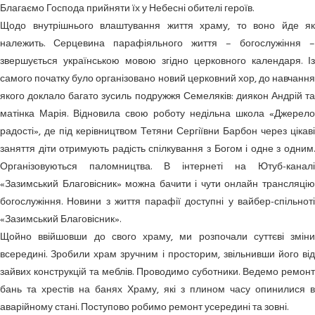
Благаємо Господа прийняти їх у Небесні обителі героїв.
Щодо внутрішнього влаштування життя храму, то воно йде як
належить. Серцевина парафіяльного життя – богослужіння –
звершується українською мовою згідно церковного календаря. Із
самого початку було організовано новий церковний хор, до навчання
якого доклало багато зусиль подружжя Семеляків: диякон Андрій та
матінка Марія. Відновила свою роботу недільна школа «Джерело
радості», де під керівництвом Тетяни Сергіївни Барбон через цікаві
заняття діти отримують радість спілкування з Богом і одне з одним.
Організовуються паломництва. В інтернеті на Ютуб-каналі
«Зазимський Благовісник» можна бачити і чути онлайн трансляцію
богослужіння. Новини з життя парафії доступні у вайбер-спільноті
«Зазимський Благовісник».
Щойно ввійшовши до свого храму, ми розпочали суттєві зміни
всередині. Зробили храм зручним і просторим, звільнивши його від
зайвих конструкцій та меблів. Проводимо суботники. Ведемо ремонт
бань та хрестів на банях Храму, які з плином часу опинилися в
аварійному стані. Поступово робимо ремонт усередині та зовні.