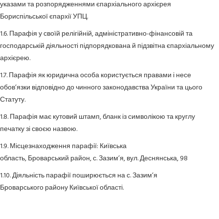
указами та розпорядженнями єпархіального архієрея
Бориспільської єпархії УПЦ.
1.6. Парафія у своїй релігійній, адміністративно-фінансовій та
господарській діяльності підпорядкована й підзвітна єпархіальному
архієрею.
1.7. Парафія як юридична особа користується правами і несе
обов’язки відповідно до чинного законодавства України та цього
Статуту.
1.8. Парафія має кутовий штамп, бланк із символікою та круглу
печатку зі своєю назвою.
1.9. Місцезнаходження парафії: Київська
область, Броварський район, с. Зазим’я, вул. Деснянська, 98
1.10. Діяльність парафії поширюється на с. Зазим’я
Броварського району Київської області.