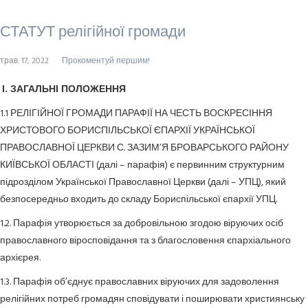
СТАТУТ релігійної громади
трав. 17, 2022
Прокоментуй першим!
І. ЗАГАЛЬНІ ПОЛОЖЕННЯ
1.1 РЕЛІГІЙНОЇ ГРОМАДИ ПАРАФІЇ НА ЧЕСТЬ ВОСКРЕСІННЯ
ХРИСТОВОГО БОРИСПІЛЬСЬКОЇ ЄПАРХІЇ УКРАЇНСЬКОЇ
ПРАВОСЛАВНОЇ ЦЕРКВИ С. ЗАЗИМ’Я БРОВАРСЬКОГО РАЙОНУ
КИЇВСЬКОЇ ОБЛАСТІ (далі – парафія) є первинним структурним
підрозділом Української Православної Церкви (далі – УПЦ), який
безпосередньо входить до складу Бориспільської єпархії УПЦ.
1.2. Парафія утворюється за добровільною згодою віруючих осіб
православного віросповідання та з благословення єпархіального
архієрея.
1.3. Парафія об’єднує православних віруючих для задоволення
релігійних потреб громадян сповідувати і поширювати християнську