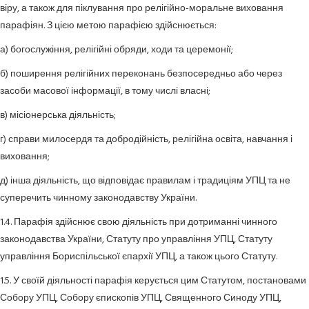
віру, а також для піклування про релігійно-моральне виховання
парафіян. З цією метою парафією здійснюється:
а) богослужіння, релігійні обряди, ходи та церемонії;
б) поширення релігійних переконань безпосередньо або через
засоби масової інформації, в тому числі власні;
в) місіонерська діяльність;
г) справи милосердя та добродійність, релігійна освіта, навчання і
виховання;
д) інша діяльність, що відповідає правилам і традиціям УПЦ та не
суперечить чинному законодавству України.
1.4. Парафія здійснює свою діяльність при дотриманні чинного
законодавства України, Статуту про управління УПЦ, Статуту
управління Бориспільської єпархії УПЦ, а також цього Статуту.
1.5. У своїй діяльності парафія керується цим Статутом, постановами
Собору УПЦ, Собору єпископів УПЦ, Священного Синоду УПЦ,