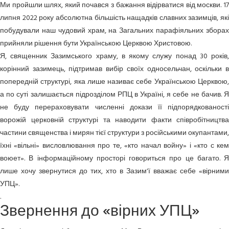
Ми пройшли шлях, який почався з бажання відірватися від москви. 17
липня 2022 року абсолютна більшість нащадків славних зазимців, які
побудували наш чудовий храм, на Загальних парафіяльних зборах
прийняли рішення бути Українською Церквою Христовою.
Я, священник Зазимського храму, в якому служу понад 30 років,
корінний зазимець, підтримав вибір своїх односельчан, оскільки в
попередній структурі, яка лише називає себе Українською Церквою,
а по суті залишається підрозділом РПЦ в Україні, я себе не бачив. Я
не буду перераховувати численні докази її підпорядкованості
ворожій церковній структурі та наводити факти співробітництва
частини священства і мирян тієї структури з російськими окупантами,
їхні «вільні» висловлювання про те, «кто начал войну» і «кто с кем
воюет». В інформаційному просторі говориться про це багато. Я
лише хочу звернутися до тих, хто в Зазимʼї вважає себе «вірними
УПЦ».
.
Звернення до «вірних УПЦ»