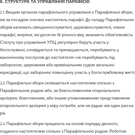
ІІ. СТРУКТУРА ТА УПРАВЛІННЯ ПАРАФІЄЮ
2.1. Вищим органом парафіяльного управління є Парафіяльні збори,
які за посадою очолює настоятель парафії. До складу Парафіяльних
зборів належать священнослужителі, церковнослужителі, члени
парафії, миряни, які досягли 18-річного віку, визнають обов’язковість
Статуту про управління УПЦ, регулярно беруть участь у
богослужінні, сповідуються та причащаються, перебувають у
канонічному послухові до настоятеля і не перебувають під
забороною, церковним або кримінальним судом загальної
юрисдикції, що забороняє повноцінну участь у богослужбовому житті.
2.2. Парафіяльні збори скликаються настоятелем спільно з
Парафіяльною радою або, за благословенням єпархіального
архієрея, благочинним, або іншим уповноваженим представником
єпархіального архієрея у міру потреби, але не рідше ніж один раз на
рік.
2.3. Парафіяльні збори працюють на основі порядку денного,
поданого настоятелем спільно з Парафіяльною радою. Роботою