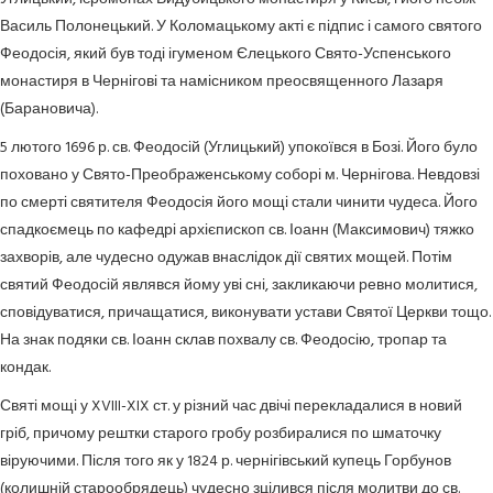
Василь Полонецький. У Коломацькому акті є підпис і самого святого
Феодосія, який був тоді ігуменом Єлецького Свято-Успенського
монастиря в Чернігові та намісником преосвященного Лазаря
(Барановича).
5 лютого 1696 р. св. Феодосій (Углицький) упокоївся в Бозі. Його було
поховано у Свято-Преображенському соборі м. Чернігова. Невдовзі
по смерті святителя Феодосія його мощі стали чинити чудеса. Його
спадкоємець по кафедрі архієпископ св. Іоанн (Максимович) тяжко
захворів, але чудесно одужав внаслідок дії святих мощей. Потім
святий Феодосій являвся йому уві сні, закликаючи ревно молитися,
сповідуватися, причащатися, виконувати устави Святої Церкви тощо.
На знак подяки св. Іоанн склав похвалу св. Феодосію, тропар та
кондак.
Святі мощі у XVIII-XIX ст. у різний час двічі перекладалися в новий
гріб, причому рештки старого гробу розбиралися по шматочку
віруючими. Після того як у 1824 р. чернігівський купець Горбунов
(колишній старообрядець) чудесно зцілився після молитви до св.