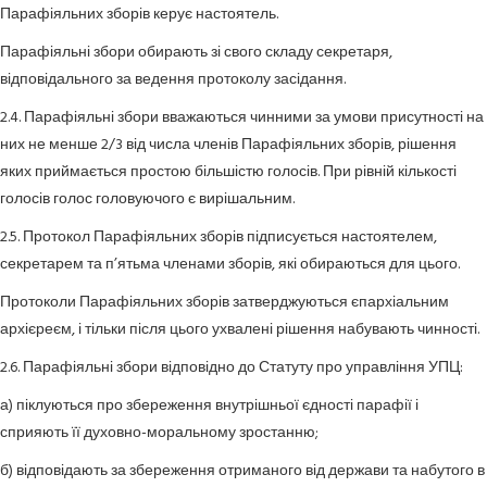
Парафіяльних зборів керує настоятель.
Парафіяльні збори обирають зі свого складу секретаря,
відповідального за ведення протоколу засідання.
2.4. Парафіяльні збори вважаються чинними за умови присутності на
них не менше 2/3 від числа членів Парафіяльних зборів, рішення
яких приймається простою більшістю голосів. При рівній кількості
голосів голос головуючого є вирішальним.
2.5. Протокол Парафіяльних зборів підписується настоятелем,
секретарем та п’ятьма членами зборів, які обираються для цього.
Протоколи Парафіяльних зборів затверджуються єпархіальним
архієреєм, і тільки після цього ухвалені рішення набувають чинності.
2.6. Парафіяльні збори відповідно до Статуту про управління УПЦ:
а) піклуються про збереження внутрішньої єдності парафії і
сприяють її духовно-моральному зростанню;
б) відповідають за збереження отриманого від держави та набутого в