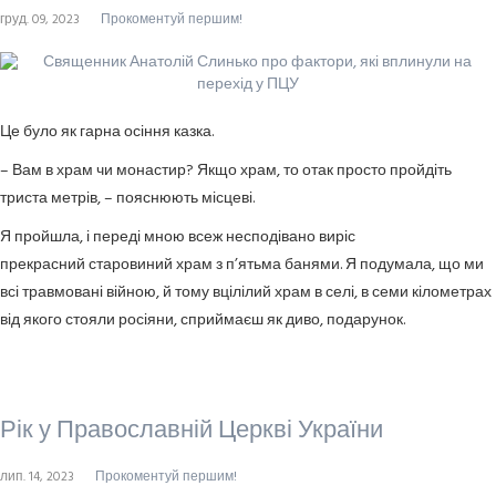
груд. 09, 2023
Прокоментуй першим!
Це було як гарна осіння казка.
– Вам в храм чи монастир? Якщо храм, то отак просто пройдіть
триста метрів, – пояснюють місцеві.
Я пройшла, і переді мною всеж несподівано виріс
прекрасний старовиний храм з п’ятьма банями. Я подумала, що ми
всі травмовані війною, й тому вцілілий храм в селі, в семи кілометрах
від якого стояли росіяни, сприймаєш як диво, подарунок.
Рік у Православній Церкві України
лип. 14, 2023
Прокоментуй першим!