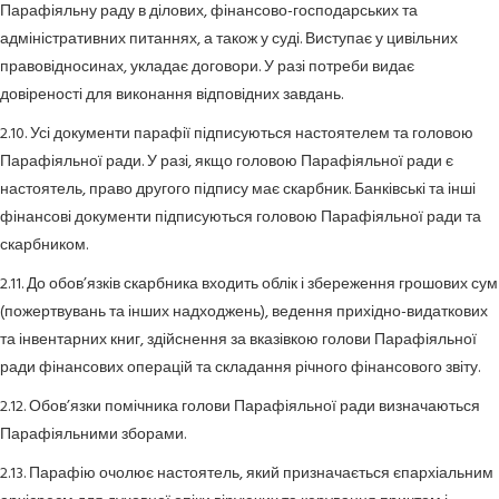
Парафіяльну раду в ділових, фінансово-господарських та
адміністративних питаннях, а також у суді. Виступає у цивільних
правовідносинах, укладає договори. У разі потреби видає
довіреності для виконання відповідних завдань.
2.10. Усі документи парафії підписуються настоятелем та головою
Парафіяльної ради. У разі, якщо головою Парафіяльної ради є
настоятель, право другого підпису має скарбник. Банківські та інші
фінансові документи підписуються головою Парафіяльної ради та
скарбником.
2.11. До обов’язків скарбника входить облік і збереження грошових сум
(пожертвувань та інших надходжень), ведення прихідно-видаткових
та інвентарних книг, здійснення за вказівкою голови Парафіяльної
ради фінансових операцій та складання річного фінансового звіту.
2.12. Обов’язки помічника голови Парафіяльної ради визначаються
Парафіяльними зборами.
2.13. Парафію очолює настоятель, який призначається єпархіальним