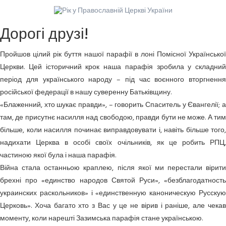
Дорогі друзі!
Пройшов цілий рік буття нашої парафії в лоні Помісної Української
Церкви. Цей історичний крок наша парафія зробила у складний
період для українського народу – під час воєнного вторгнення
російської федерації в нашу суверенну Батьківщину.
«Блаженний, хто шукає правди», – говорить Спаситель у Євангелії; а
там, де присутнє насилля над свободою, правди бути не може. А тим
більше, коли насилля починає виправдовувати і, навіть більше того,
надихати Церква в особі своїх очільників, як це робить РПЦ,
частиною якої була і наша парафія.
Війна стала останньою краплею, після якої ми перестали вірити
брехні про «единство народов Святой Руси», «безблагодатность
украинских раскольников» і «единственную каноническую Русскую
Церковь». Хоча багато хто з Вас у це не вірив і раніше, але чекав
моменту, коли нарешті Зазимська парафія стане українською.