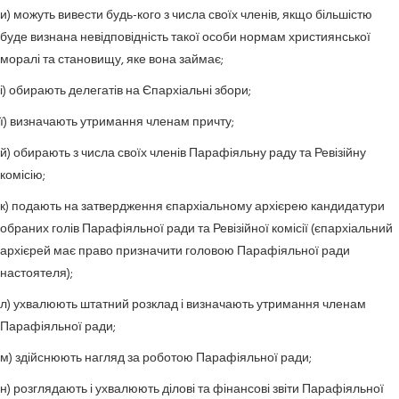
и) можуть вивести будь-кого з числа своїх членів, якщо більшістю
буде визнана невідповідність такої особи нормам християнської
моралі та становищу, яке вона займає;
і) обирають делегатів на Єпархіальні збори;
ї) визначають утримання членам причту;
й) обирають з числа своїх членів Парафіяльну раду та Ревізійну
комісію;
к) подають на затвердження єпархіальному архієрею кандидатури
обраних голів Парафіяльної ради та Ревізійної комісії (єпархіальний
архієрей має право призначити головою Парафіяльної ради
настоятеля);
л) ухвалюють штатний розклад і визначають утримання членам
Парафіяльної ради;
м) здійснюють нагляд за роботою Парафіяльної ради;
н) розглядають і ухвалюють ділові та фінансові звіти Парафіяльної