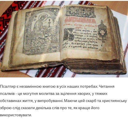
Псалтир є незамінною книгою в усіх наших потребах. Читання
псалмів - це могутня молитва за зцілення хворих, у тяжких
обставинах життя, у випробуванні. Маючи цей скарб та християнську
зброю слід сказати декілька слів про те, як краще його
використовувати.