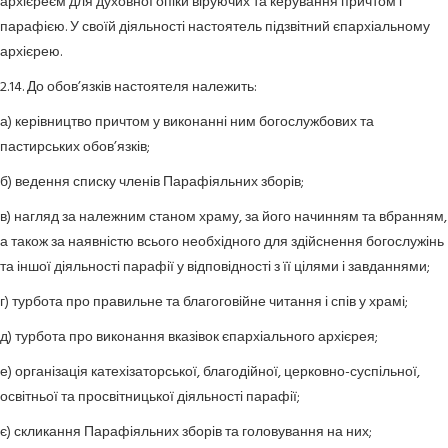
архієреєм для духовної опіки віруючих та керування причтом і
парафією. У своїй діяльності настоятель підзвітний єпархіальному
архієрею.
2.14. До обов’язків настоятеля належить:
а) керівництво причтом у виконанні ним богослужбових та
пастирських обов’язків;
б) ведення списку членів Парафіяльних зборів;
в) нагляд за належним станом храму, за його начинням та вбранням,
а також за наявністю всього необхідного для здійснення богослужінь
та іншої діяльності парафії у відповідності з її цілями і завданнями;
г) турбота про правильне та благоговійне читання і спів у храмі;
д) турбота про виконання вказівок єпархіального архієрея;
е) організація катехізаторської, благодійної, церковно-суспільної,
освітньої та просвітницької діяльності парафії;
є) скликання Парафіяльних зборів та головування на них;