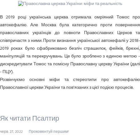
В 2019 році українська церква отримала омріяний Томос про
автокефалію. Але Москва була категорично проти повернення
православних українців до повноти Православних Церков та
співпричастя з ними. Проти визнання української автокефаліі у 2018-
2019 роках було сфабриковано безліч страшилок, фейків, брехні,
маніпуляцій та перекручувань. Це було зроблено з единою метою -
дискредитувати Томос та помісну Православну церкву України (далі
- ПЦУ).
Розвінчуємо основнi мiфи та стереотипи про автокефалію
Православної церкви України та пов'язаних з цієї подією процесів.
Як читати Псалтир
черв. 27, 2022
Прокоментуй першим!