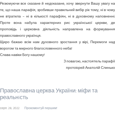
Резюмуючи все сказане й недоказане, хочу звернути Вашу увагу на
те, що наша парафія, зробивши правильний вибір рік тому, ні в чому
не втратила – ні в кількості парафіян, ні в духовному наповненні.
Проте вона набула характерних рис української церкви, де
проповідь і церковна діяльність направлена на формування
православного українця.
Щиро бажаю всім нам духовного зростання у вірі, Перемоги над
ворогом та мирного благословенного неба!
Слава навіки Богу нашому!
З повагою, настоятель парафії
протоієрей Анатолій Слинько
Православна церква України: міфи та
реальнiсть
серп. 28, 2022
Прокоментуй першим!