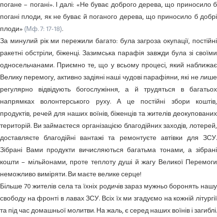
погане – погані». І далі: «Не буває доброго дерева, що приносило б
погані плоди, як не буває й поганого дерева, що приносило б добрі
плоди»
(Мф. 7: 17-18)
.
За минулий рік ми пережили багато: була загроза окупації, постійні
ракетні обстріли, біженці. Зазимська парафія завжди була зі своїми
односельчанами. Приємно те, що у всьому процесі, який наближає
Велику перемогу, активно задіяні наші чудові парафіяни, які не лише
регулярно відвідують богослужіння, а й трудяться в багатьох
напрямках волонтерського руху. А це постійні збори коштів,
продуктів, речей для наших воїнів, біженців та жителів деокупованих
територій. Ви займаєтеся організацією благодійних заходів, лотерей,
доставляєте благодійні вантажі та ремонтуєте автівки для ЗСУ.
Зібрані Вами продукти вичисляються багатьма тонами, а зібрані
кошти – мільйонами, проте теплоту душі й жагу Великої Перемоги
неможливо виміряти. Ви маєте велике серце!
Більше 70 жителів села та їхніх родичів зараз мужньо боронять нашу
свободу на фронті в лавах ЗСУ. Всіх їх ми згадуємо на кожній літургії
та під час домашньої молитви. На жаль, є серед наших воїнів і загиблі.