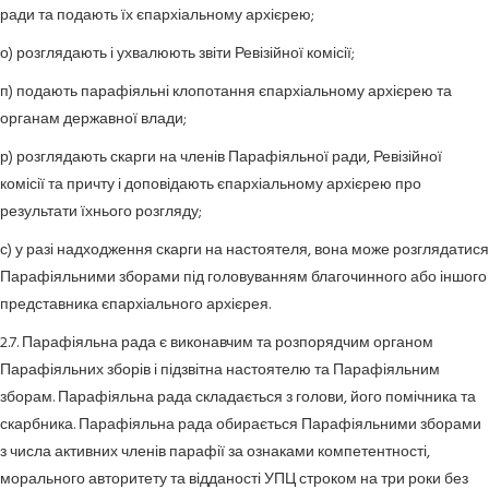
ради та подають їх єпархіальному архієрею;
о) розглядають і ухвалюють звіти Ревізійної комісії;
п) подають парафіяльні клопотання єпархіальному архієрею та
органам державної влади;
р) розглядають скарги на членів Парафіяльної ради, Ревізійної
комісії та причту і доповідають єпархіальному архієрею про
результати їхнього розгляду;
с) у разі надходження скарги на настоятеля, вона може розглядатися
Парафіяльними зборами під головуванням благочинного або іншого
представника єпархіального архієрея.
2.7. Парафіяльна рада є виконавчим та розпорядчим органом
Парафіяльних зборів і підзвітна настоятелю та Парафіяльним
зборам. Парафіяльна рада складається з голови, його помічника та
скарбника. Парафіяльна рада обирається Парафіяльними зборами
з числа активних членів парафії за ознаками компетентності,
морального авторитету та відданості УПЦ строком на три роки без