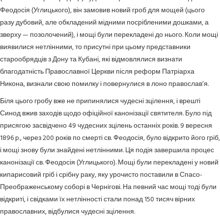
Феодосія (Углицького), він замовив новий гроб для мощей (цього
разу дубовий, але обкладений мідними посрібленими дошками, а
зверху — позолочений), і мощі були перекладені до нього. Коли мощі
виявилися нетлінними, то присутні при цьому представники
старообрядців з Дону та Кубані, які відмовлялися визнати
благодатність Православної Церкви після реформ Патріарха
Никона, визнали свою помилку і повернулися в лоно православ’я.
Біля цього гробу вже не припинялися чудесні зцілення, і врешті
Синод вжив заходів щодо офіційної канонізації святителя. Було під
присягою засвідчено 49 чудесних зцілень останніх років. 9 вересня
1896 p., через 200 років по смерті св. Феодосія, було відкрито його гріб,
і мощі знову були знайдені нетлінними. Ця подія завершила процес
канонізації св. Феодосія (Углицького). Мощі були перекладені у новий
кипарисовий гріб і срібну раку, яку урочисто поставили в Спасо-
Преображенському соборі в Чернігові. На певний час мощі тоді були
відкриті, і свідками їх нетлінності стали понад 150 тисяч вірних
православних, відбулися чудесні зцілення.