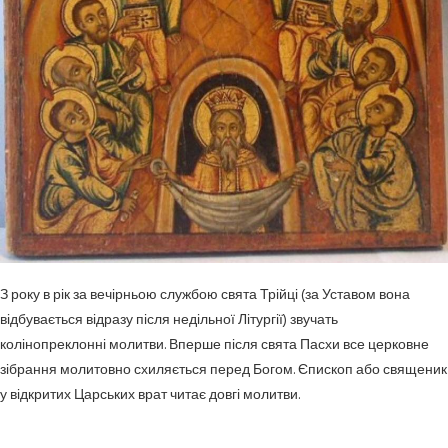
З року в рік за вечірньою службою свята Трійці (за Уставом вона
відбувається відразу після недільної Літургії) звучать
колінопреклонні молитви. Вперше після свята Пасхи все церковне
зібрання молитовно схиляється перед Богом. Єпископ або священик
у відкритих Царських врат читає довгі молитви.