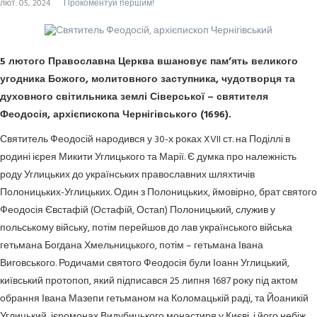
лют. 05, 2024
Прокоментуй першим!
5 лютого Православна Церква вшановує пам’ять великого
угодника Божого, молитовного заступника, чудотворця та
духовного світильника землі Сіверської – святителя
Феодосія, архієпископа Чернігівського (1696).
Святитель Феодосій народився у 30-х роках XVII ст. на Поділлі в
родині ієрея Микити Углицького та Марії. Є думка про належність
роду Углицьких до українських православних шляхтичів
Полоницьких-Углицьких. Один з Полоницьких, ймовірно, брат святого
Феодосія Євстафій (Остафій, Остап) Полоницький, служив у
польському війську, потім перейшов до лав українського війська
гетьмана Богдана Хмельницького, потім – гетьмана Івана
Виговського. Родичами святого Феодосія були Іоанн Углицький,
київський протопоп, який підписався 25 липня 1687 року під актом
обрання Івана Мазепи гетьманом на Коломацькій раді, та Йоаникій
Углицький, ієромонах Видубицького монастиря у Києві, і його небіж