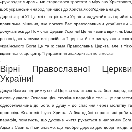
«руководят миром»; ми стараємося зростати в міру віку Христового,
щоб український народ прийшов до Христа як об'єднана нація.
Дорогі «вірні УПЦ», які є патріотами України, задумайтесь і прийміть
правильне рішення, яке покаже Вас православними українцями –
долучайтесь до Помісної Церкви України! Це не «зміна віри», як Вам
розповідають служителі російської церкви, й не вигадування свого
українського Бога! Це та ж сама Православна Церква, але з тією
відмінністю, що центр її управління знаходиться не в москві.
.
Вірні Православної Церкви
України!
Дякую Вам за підтримку своєї Церкви молитвою та за безпосередню
активну участь! Основна ціль служіння парафії в селі – це привести
односельчанина до Бога, а душу – до спасіння через молитву та
проповідь Євангелії Ісуса Христа. А благодійні справи, які робить
парафія, показують, що духовне життя рухається в напрямку Бога.
Адже з Євангелії ми знаємо, що «добре дерево дає добрі плоди, а