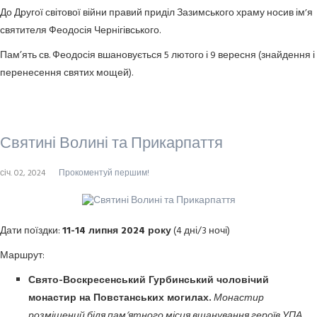
До Другої світової війни правий приділ Зазимського храму носив імʼя
святителя Феодосія Чернігівського.
Пам’ять св. Феодосія вшановується 5 лютого і 9 вересня (знайдення і
перенесення святих мощей).
Святині Волині та Прикарпаття
січ. 02, 2024
Прокоментуй першим!
Дати поїздки:
11-14 липня 2024 року
(4 дні/3 ночі)
Маршрут:
Свято-Воскресенський Гурбинський чоловічий
монастир на Повстанських могилах.
Монастир
розміщений біля памʼятного місця вшанування героїв УПА,