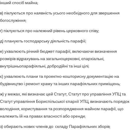
інший спосіб майна;
в) піклуються про наявність усього необхідного для звершення
богослужіння;
г) піклуються про належний рівень церковного співу;
д) планують господарську діяльність парафії;
е) ухвалюють річний бюджет парафії, включаючи визначення
розмірів відрахувань на загальноцерковні, єпархіальні,
внутрішньопарафіяльні, добродійні та інші цілі;
є) ухвалюють плани та проектно-кошторисну документацію на
будівництво і ремонт храму та інших парафіяльних приміщень;
ж) у межах, які визначає цей Статут, Статут про управління УПЦ та
Статут управління Бориспільської єпархії УПЦ, визначають порядок
володіння, користування та розпорядження майном парафії, що
належить їй на правах власності або оренди;
з) обирають нових членів до складу Парафіяльних зборів;