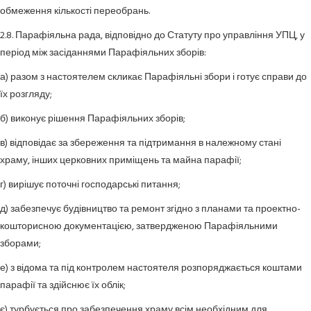
обмеження кількості переобрань.
2.8. Парафіяльна рада, відповідно до Статуту про управління УПЦ, у
період між засіданнями Парафіяльних зборів:
а) разом з настоятелем скликає Парафіяльні збори і готує справи до
їх розгляду;
б) виконує рішення Парафіяльних зборів;
в) відповідає за збереження та підтримання в належному стані
храму, інших церковних приміщень та майна парафії;
г) вирішує поточні господарські питання;
д) забезпечує будівництво та ремонт згідно з планами та проектно-
кошторисною документацією, затвердженою Парафіяльними
зборами;
е) з відома та під контролем настоятеля розпоряджається коштами
парафії та здійснює їх облік;
є) турбується про забезпечення храму всім необхідним для