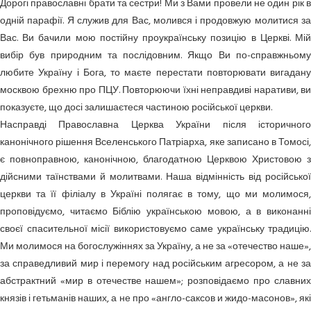
Дорогі православні брати та сестри! Ми з Вами провели не один рік в
одній парафії. Я служив для Вас, молився і продовжую молитися за
Вас. Ви бачили мою постійну проукраїнську позицію в Церкві. Мій
вибір був природним та послідовним. Якщо Ви по-справжньому
любите Україну і Бога, то маєте перестати повторювати вигадану
москвою брехню про ПЦУ. Повторюючи їхні неправдиві наративи, ви
показуєте, що досі залишаєтеся частиною російської церкви.
Насправді Православна Церква України після історичного
канонічного рішення Вселенського Патріарха, яке записано в Томосі,
є повноправною, канонічною, благодатною Церквою Христовою з
дійсними таїнствами й молитвами. Наша відмінність від російської
церкви та її філіалу в Україні полягає в тому, що ми молимося,
проповідуємо, читаємо Біблію українською мовою, а в виконанні
своєї спасительної місії використовуємо саме українську традицію.
Ми молимося на богослужіннях за Україну, а не за «отечество наше»,
за справедливий мир і перемогу над російським агресором, а не за
абстрактний «мир в отечестве нашем»; розповідаємо про славних
князів і гетьманів наших, а не про «англо-саксов и жидо-масонов», які