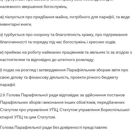
належного звершення богослужінь;
ж) піклується про придбання майна, потрібного для парафії, та веде
інвентарні книги;
з) турбується про охорону та благоліпність храму, про підтримання
благочинності та порядку під час богослужінь і хресних ходів;
и) приймає на роботу найманих працівників та звільняє їх за згодою з
настоятелем та відповідно до штатного розкладу;
і) подає на розгляд і затвердження Парафіяльним зборам звіти про
свою ділову та фінансову діяльність, проекти річного бюджету
парафії.
2.9. Голова Парафіяльної ради відповідає за здійснення постанов
Парафіяльних зборів і виконання інших обов’язків, передбачених
Статутом про управління УПЦ, Статутом управління Бориспільської
єпархії УПЦ та цим Статутом.
Голова Парафіяльної ради без довіреності представляє