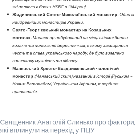
які полягли в боях з НКВС в 1944 році.
Жидичинський Свято-Миколаївський монастир.
Один із
найдревніших монастирів України.
Свято-Георгієвський монастир на Козацьких
могилах.
Монастир побудований на місці відомої битви
козаків та поляків під Берестечком, в якому захищалися
честь та слава українського народу, де було виявлено
виняткову мужність та відвагу.
Манявський Хресто-Воздвиженський чоловічий
монастир
(
Манявський скит) названий в історії (Руським –
Новим Ватопедом) Українським Афоном, твердиня
православ’я.
Священник Анатолій Слинько про фактори,
які вплинули на перехід у ПЦУ