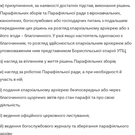
ж) призупинення, за наявності достатніх підстав, виконання рішень
Парафіяльних зборів та Парафіяльної ради з віронавчальних,
канонічних, богослужбових або господарчих питань з подальшим
переданням цих рішень на розгляд єпархіальному архієрею або з
його згоди – благочинного. У разі якщо настоятель одночасно є
благочинним, то розгляд здійснюється єпархіальним архієреєм або
уповноваженим ним представником Бориспільської єпархії УПЦ;
з) нагляд за втіленням у життя рішень Парафіяльних зборів;
и) нагляд за роботою Парафіяльної ради, а при необхідності й
участь в ній;
і) подання єпархіальному архієрею безпосередньо або через
благочинного щорічних звітів про стан парафії та про свою
діяльність;
ї) ведення офіційного церковного листування;
й) ведення богослужбового журналу та зберігання парафіяльного
архіву;