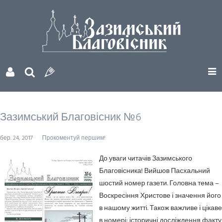
Зазимський Благовісник №6
бер. 24, 2017
Прокоментуй першим!
До уваги читачів Зазимського
Благовісника! Вийшов Пасхальний
шостий номер газети. Головна тема –
Воскресіння Христове і значення його
в нашому житті. Також важливе і цікаве
в номері: історичні досліждення факту