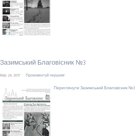
Зазимський Благовісник №3
бер. 24, 2017
Прокоментуй першим!
Переглянути Зазимський Благовісник №3