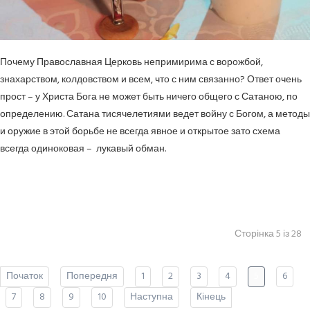
Почему Православная Церковь непримирима с ворожбой,
знахарством, колдовством и всем, что с ним связанно? Ответ очень
прост – у Христа Бога не может быть ничего общего с Сатаною, по
определению. Сатана тисячелетиями ведет войну с Богом, а методы
и оружие в этой борьбе не всегда явное и открытое зато схема
всегда одиноковая – лукавый обман.
Сторінка 5 із 28
Початок
Попередня
1
2
3
4
5
6
7
8
9
10
Наступна
Кінець