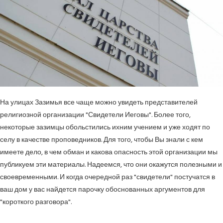
На улицах Зазимья все чаще можно увидеть представителей
религиозной организации "Свидетели Иеговы". Более того,
некоторые зазимцы обольстились ихним учением и уже ходят по
селу в качестве проповедников. Для того, чтобы Вы знали с кем
имеете дело, в чем обман и какова опасность этой организации мы
публикуем эти материалы. Надеемся, что они окажутся полезными и
своевременными. И когда очередной раз "свидетели" постучатся в
ваш дом у вас найдется парочку обоснованных аргументов для
"короткого разговора".