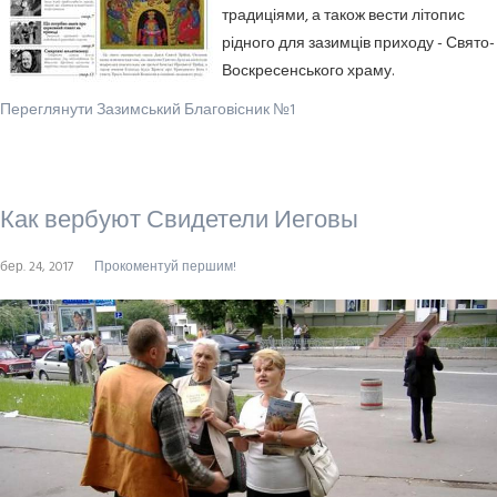
традиціями, а також вести літопис
рідного для зазимців приходу - Свято-
Воскресенського храму.
Переглянути Зазимський Благовісник №1
Как вербуют Свидетели Иеговы
бер. 24, 2017
Прокоментуй першим!