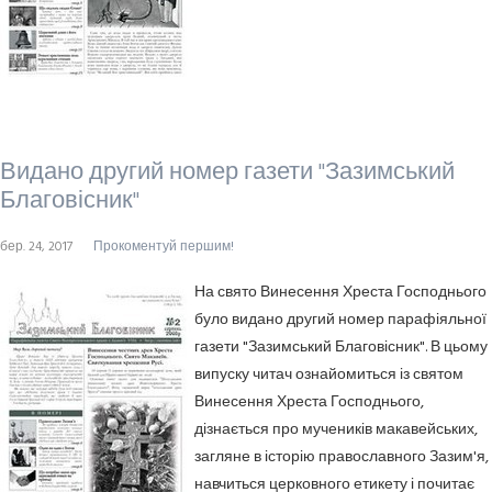
Видано другий номер газети "Зазимський
Благовісник"
бер. 24, 2017
Прокоментуй першим!
На свято Винесення Хреста Господнього
було видано другий номер парафіяльної
газети "Зазимський Благовісник". В цьому
випуску читач ознайомиться із святом
Винесення Хреста Господнього,
дізнається про мучеників макавейських,
загляне в історію православного Зазим'я,
навчиться церковного етикету і почитає