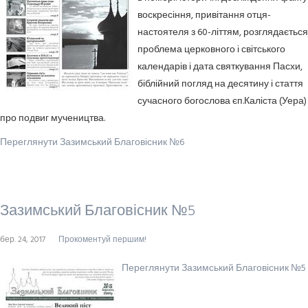
воскресіння, привітання отця-
настоятеля з 60-літтям, розглядається
проблема церковного і світського
календарів і дата святкування Пасхи,
біблійний погляд на десятину і стаття
сучасного богослова єп.Каліста (Уера)
про подвиг мучеництва.
Переглянути Зазимський Благовісник №6
Зазимський Благовісник №5
бер. 24, 2017
Прокоментуй першим!
Переглянути Зазимський Благовісник №5