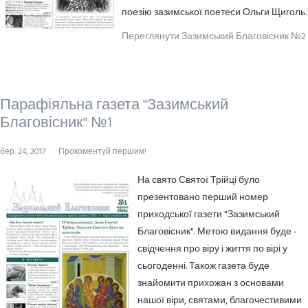
поезію зазимської поетеси Ольги Щиголь.
Переглянути Зазимський Благовісник №2
Парафіяльна газета "Зазимський
Благовісник" №1
бер. 24, 2017
Прокоментуй першим!
На свято Святої Трійці було
презентовано перший номер
приходської газети "Зазимський
Благовісник". Метою видання буде -
свідчення про віру і життя по вірі у
сьогоденні. Також газета буде
знайомити прихожан з основами
нашої віри, святами, благочестивими