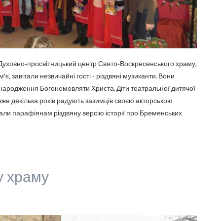
й Духовно-просвітницький центр Свято-Воскресенського храму,
є, завітали незвичайні гості - різдвяні музиканти. Вони
 народження Богонемовляти Христа. Діти театральної дитячої
 вже декілька років радують зазимців своєю акторською
али парафіянам різдвяну версію історії про Бременських
у храму