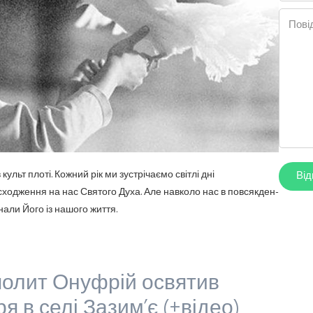
Пові
ульт плоті. Кожний рік ми зустрічаємо світлі дні
и сходження на нас Святого Духа. Але навколо нас в повсякден-
нали Його із нашого життя.
олит Онуфрій освятив
 в селі Зазим’є (+відео)