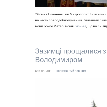
29 січня Блаженніший Митрополит Київський і 
на честь преподобномучениці Єлизавети скита
ікони Божої Матері в селі
Зазим’є
, що на Київщ
Зазимці прощалися 
Володимиром
бер. 05, 2015
Прокоментуй першим!