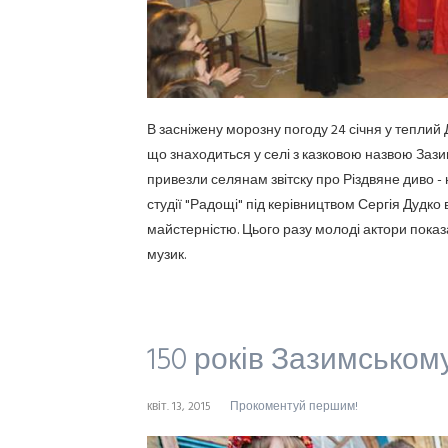
В засніжену морозну погоду 24 січня у тепли
що знаходиться у селі з казковою назвою Зазим'
привезли селянам звітску про Різдвяне диво -
студії "Радощі" під керівництвом Сергія Дудко
майстерністю. Цього разу молоді актори показ
музик.
150 років Зазимськом
квіт. 13, 2015
Прокоментуй першим!