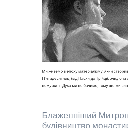
Ми живемо в епоху матеріалізму, який створив к
П’ятидесятниці (від Пасхи до Трійці), очікуюч
ному житті Духа ми не бачимо, тому що ми виг
Блаженніший Митроп
будівництво монастиря