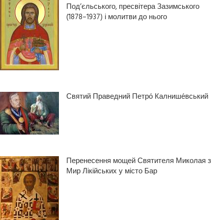
Под’єльського, пресвітера Зазимського
(1878–1937) і молитви до нього
Святий Праведний Петро́ Калнише́вський
Перенесення мощей Святителя Миколая з
Мир Лікійських у місто Бар