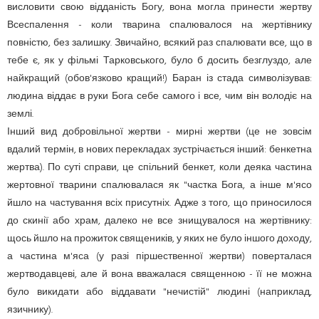
висловити свою відданість Богу, вона могла принести жертву
Всеспалення - коли тварина спалювалося на жертівнику
повністю, без залишку. Звичайно, всякий раз спалювати все, що в
тебе є, як у фільмі Тарковського, було б досить безглуздо, але
найкращий (обов'язково кращий!) Баран із стада символізував:
людина віддає в руки Бога себе самого і все, чим він володіє на
землі.
Інший вид добровільної жертви - мирні жертви (це не зовсім
вдалий термін, в нових перекладах зустрічається інший: бенкетна
жертва). По суті справи, це спільний бенкет, коли деяка частина
жертовної тварини спалювалася як "частка Бога, а інше м'ясо
йшло на частування всіх присутніх. Адже з того, що приносилося
до скинії або храм, далеко не все знищувалося на жертівнику:
щось йшло на прожиток священиків, у яких не було іншого доходу,
а частина м'яса (у разі піршественної жертви) поверталася
жертводавцеві, але й вона вважалася священною - її не можна
було викидати або віддавати "нечистій" людині (наприклад,
язичнику).