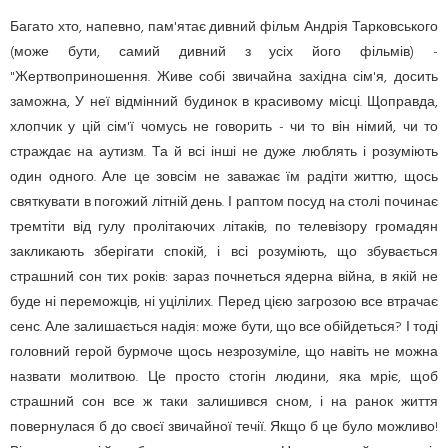
Багато хто, напевно, пам'ятає дивний фільм Андрія Тарковського
(може бути, самий дивний з усіх його фільмів) -
"Жертвоприношення. Живе собі звичайна західна сім'я, досить
заможна, У неї відмінний будинок в красивому місці. Щоправда,
хлопчик у цій сім'ї чомусь не говорить - чи то він німий, чи то
страждає на аутизм. Та й всі інші не дуже люблять і розуміють
один одного. Але це зовсім не заважає їм радіти життю, щось
святкувати в погожий літній день. І раптом посуд на столі починає
тремтіти від гулу пролітаючих літаків, по телевізору громадян
закликають зберігати спокій, і всі розуміють, що збувається
страшний сон тих років: зараз почнеться ядерна війна, в якій не
буде ні переможців, ні уцілілих. Перед цією загрозою все втрачає
сенс. Але залишається надія: може бути, що все обійдеться? І тоді
головний герой бурмоче щось незрозуміле, що навіть не можна
назвати молитвою. Це просто стогін людини, яка мріє, щоб
страшний сон все ж таки залишився сном, і на ранок життя
повернулася б до своєї звичайної течії. Якщо б це було можливо!