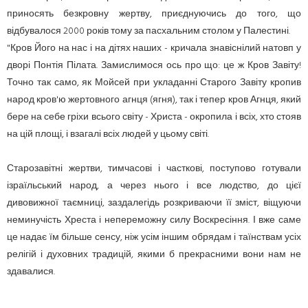
приносять безкровну жертву, приєднуючись до того, що
відбувалося 2000 років тому за пасхальним столом у Палестині.
"Кров Його на нас і на дітях наших - кричала знавіснілий натовп у
дворі Понтія Пілата. Замислимося ось про що: це ж Кров Завіту!
Точно так само, як Мойсей при укладанні Старого Завіту кропив
народ кров'ю жертовного агнця (ягня), так і тепер кров Агнця, який
бере на себе гріхи всього світу - Христа - окропила і всіх, хто стояв
на цій площі, і взагалі всіх людей у цьому світі.
Старозавітні жертви, тимчасові і часткові, поступово готували
ізраїльський народ, а через нього і все людство, до цієї
дивовижної таємниці, заздалегідь розкриваючи її зміст, віщуючи
неминучість Хреста і непереможну силу Воскресіння. І вже саме
це надає їм більше сенсу, ніж усім іншим обрядам і таїнствам усіх
релігій і духовних традицій, якими б прекрасними вони нам не
здавалися.