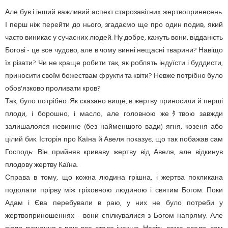
Але був і інший важливий аспект старозавітних жертвопринесень.
І перш ніж перейти до нього, згадаємо ще про один подив, який
часто виникає у сучасних людей. Ну добре, кажуть вони, відданість
Богові - це все чудово, але в чому винні нещасні тварини? Навіщо
їх різати? Чи не краще робити так, як роблять індуїсти і буддисти,
приносити своїм божествам фрукти та квіти? Невже потрібно було
обов'язково проливати кров?
Так, було потрібно. Як сказано вище, в жертву приносили й перші
плоди, і борошно, і масло, але головною жеﾀтвою завжди
залишалояся невинне (без найменшого вади) ягня, козеня або
цілий бик. Історія про Каїна й Авеля показує, що так побажав сам
Господь: Він прийняв криваву жертву від Авеля, але відкинув
плодову жертву Каїна.
Справа в тому, що кожна людина грішна, і жертва покликана
подолати прірву між гріховною людиною і святим Богом. Поки
Адам і Єва перебували в раю, у них не було потреби у
жертвоприношеннях - вони спілкувалися з Богом напряму. Але