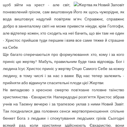
щоб зійти на хрест - але світ,
поневолений гріхом, сам виштовхнув Його як щось чужорідне, як
вода виштовхує надутий повітрям м'яч. Справжнє, справжнє
добро в занепалому світі не може привести нікуди, крім Голгофи,
але відтепер кожен, хто сходить на неї бачить, що він там не один
- Христос прийшов туди першим і взяв все саме тяжке й страшне
на Себе.
Ще багато сперечаються про формулювання: хто, кому і за кого
приніс цю жертву? Мабуть, правильним буде така відповідь: Бог і
людина Ісус Христос приніс у жертву Отцю Самого Себе за кожну
людину, в тому числі і за нас з вами. Від нас тепер залежить -
прийняти або відкинути спасительні плоди цієї Жертви.
Не випадково з хресною смертю пов'язане головне таїнство
християнства - Євхаристія. Напередодні розп'яття Христос зібрав
учнів на Таємну вечерю і за трапезою уклав з ними Новий Завіт.
Так поєдналися два головних сенси жертвоприношення: спільне
бенкет Бога з людьми і спокутування людських гріхів. Сьогодні
всякий раз, коли християни здійснюють Євхаристію, вони