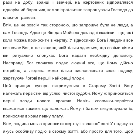
рази на добу, вранці і ввечері, на жертовник відправлявся
однорічний баранчик, немов ізраїльтяни запрошували Господа до
власної трапези.
Втім, це не зовсім так: стороною, що запрошує були не люди, а
сам Господь. Адже це Він дав Мойсею докладні вказівки - що, як і
коли можна приносити в жертву. У відносинах Бога і людини все
визначає Бог, а не людина, якій тільки здається, що своїми діями
він ритуально спонукає Бога надати необхідну допомогу.
Насправді Бог спочатку подає людині все, що йому дійсно
потрібно, а людина може тільки висловлювати свою подяку,
жертвуючи ﾑогові перші і найкращі плоди.
Цей принцип суворо витримується в Старому Завіті. Богу
належать первістки від усякої чистої худоби, Йому ж приносяться
перші плоди нового врожаю. Навіть хлопчики-первістки
вважалися такими, що належать Йому, і батьки викуповували їх,
приносячи в храм певну плату.
Втім, людина могла приносити жертву і з власної волі. У подяку за
якусь особливу подію в своєму житті, або просто для того, щоб