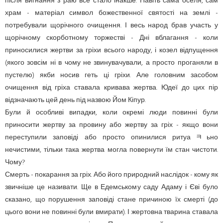
після вигнання з раю все стало інакше. Навіть сама оселя, сам
храм - матеріал символ божественної святості на землі -
потребували щорічного очищення. І весь народ брав участь у
щорічному скорботному торжестві - Дні вблагання - коли
приносилися жертви за гріхи всього народу, і козел відпущення
(якого зовсім ні в чому не звинувачували, а просто проганяли в
пустелю) якби носив геть ці гріхи. Але головним засобом
очищення від гріха ставала кривава жертва. Юдеї до цих пір
відзначають цей день під назвою Йом Кіпур.
Були й особливі випадки, коли окремі люди повинні були
приносити жертву за провину або жертву за гріх - якщо вони
переступили заповіді або просто опинилися ритуаﾻьно
нечистими, тільки така жертва могла повернути їм стан чистоти.
Чому?
Смерть - покарання за гріх. Або його природний наслідок - кому як
звичніше це називати. Ще в Едемському саду Адаму і Єві було
сказано, що порушення заповіді стане причиною їх смерті (до
цього вони не повинні були вмирати). І жертовна тварина ставала