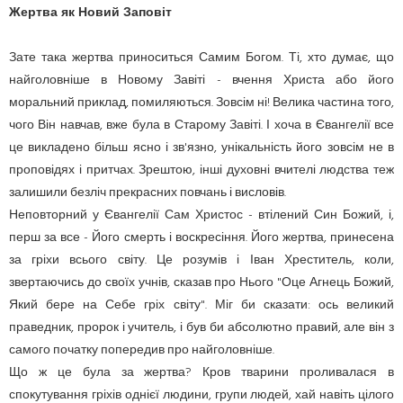
Жертва як Новий Заповіт
Зате така жертва приноситься Самим Богом. Ті, хто думає, що
найголовніше в Новому Завіті - вчення Христа або його
моральний приклад, помиляються. Зовсім ні! Велика частина того,
чого Він навчав, вже була в Старому Завіті. І хоча в Євангелії все
це викладено більш ясно і зв'язно, унікальність його зовсім не в
проповідях і притчах. Зрештою, інші духовні вчителі людства теж
залишили безліч прекрасних повчань і висловів.
Неповторний у Євангелії Сам Христос - втілений Син Божий, і,
перш за все - Його смерть і воскресіння. Його жертва, принесена
за гріхи всього світу. Це розумів і Іван Хреститель, коли,
звертаючись до своїх учнів, сказав про Нього "Оце Агнець Божий,
Який бере на Себе гріх світу". Міг би сказати: ось великий
праведник, пророк і учитель, і був би абсолютно правий, але він з
самого початку попередив про найголовніше.
Що ж це була за жертва? Кров тварини проливалася в
спокутування гріхів однієї людини, групи людей, хай навіть цілого