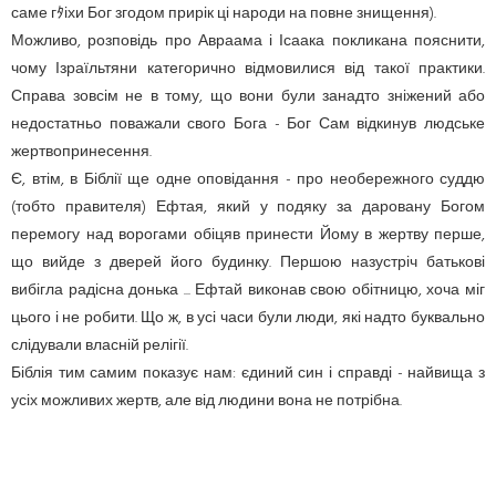
саме гﾀіхи Бог згодом прирік ці народи на повне знищення).
Можливо, розповідь про Авраама і Ісаака покликана пояснити,
чому Ізраїльтяни категорично відмовилися від такої практики.
Справа зовсім не в тому, що вони були занадто зніжений або
недостатньо поважали свого Бога - Бог Сам відкинув людське
жертвопринесення.
Є, втім, в Біблії ще одне оповідання - про необережного суддю
(тобто правителя) Ефтая, який у подяку за даровану Богом
перемогу над ворогами обіцяв принести Йому в жертву перше,
що вийде з дверей його будинку. Першою назустріч батькові
вибігла радісна донька ... Ефтай виконав свою обітницю, хоча міг
цього і не робити. Що ж, в усі часи були люди, які надто буквально
слідували власній релігії.
Біблія тим самим показує нам: єдиний син і справді - найвища з
усіх можливих жертв, але від людини вона не потрібна.