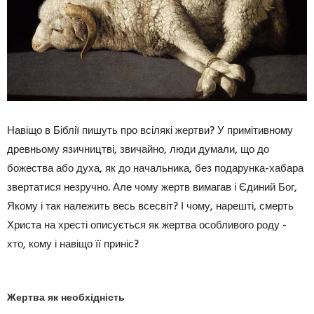
Навіщо в Біблії пишуть про всілякі жертви? У примітивному
древньому язичництві, звичайно, люди думали, що до
божества або духа, як до начальника, без подарунка-хабара
звертатися незручно. Але чому жертв вимагав і Єдиний Бог,
Якому і так належить весь всесвіт? І чому, нарешті, смерть
Христа на хресті описується як жертва особливого роду -
хто, кому і навіщо її приніс?
Жертва як необхідність