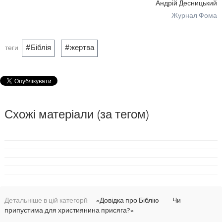
Андрій Десницький
Журнал Фома
Біблія
жертва
теги
Схожі матеріали (за тегом)
Детальніше в цій категорії:
«Довідка про Біблію
Чи
припустима для християнина присяга?»