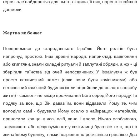
героя, але найдорожча для нього людина, її син, нарешті знайшов
дав мови.
Жертва як бенкет
Повернемося до стародавнього Ізраїлю. Його релігія була
напрочуд простою. Інші древні народи, наприклад, вавілоняни
або єгиптяни, знали складні ритуали й заплутані обряди, а жрﾵці
зберігали таїнства від очей непосвячених. У Ізраїльтян ж був
просто величезний намет (поки вони були кочівниками) або
величезний кам'яний будинок (коли перейшли до осілого способу
життя) - символічне місце проживання Бога серед Його народу. І в
подяку за все, що Він давав їм, вони віддавали Йому те, чим
володіли самі - будували Йому оселю з найкращих матеріалів,
приносили краще м'ясо, хліб, вино і масло. Нічого особливого,
таємничого або незрозумілого: у святилищі було все те ж, що і в
звичайному будинку, тільки незрівнянно розкішніше і рясніше. Два