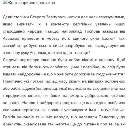
Деякі сторінки Старого Завіту залишаться для нас незрозумілими,
якщо виривати їх із контексту релігійних уявлень інших
стародавніх народів. Навіщо, наприклад, Господь зажадав від
Авраама принести в жертву його єдиного сина Ісаака? Так,
звичайно, це було всього лише випробування, Господь зупинив
занесену руку Авраама, але все одно - навіщо?
Людські жертвоприношення були добре відомі в давнину. Щоб
отримати від богів щось особливо цінне і потрібне, їм слід було
віддати найдорожче - а що може бути дорожче за людське життя?
Практично усі погани час від часу різали на вівтарях полонених
або рабів, а деякі (наприклад, інки) посилали на заклання знатних
і вродливих юнаків, які йшли на смерть добровільно, оточені
пошаною. Нарешті, найдорожча жертва - це власні діти, особливо
хлопчики-первістки, які повинні успадкувати ім'я і титул батька.
Релігія хананеїв та інших народів, що населяли Палестину до
ізраїльтян, схвалювала такі жертви (це до питання про те, за які