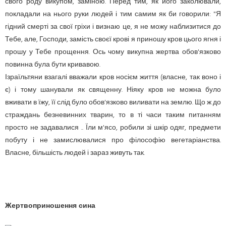
свого роду викупом, заміною. Перед тим, як його заколювали,
покладали на нього руки людей і тим самим як би говорили: "Я
гідний смерті за свої гріхи і визнаю це, я не можу наблизитися до
Тебе, але, Господи, замість своєї крові я приношу кров цього ягня і
прошу у Тебе прощення. Ось чому викупна жертва обов'язково
повинна була бути кривавою.
Ізраїльтяни взагалі вважали кров носієм життя (власне, так воно і
є) і тому шанували як священну. Ніяку кров не можна було
вживати в їжу, її слід було обов'язково виливати на землю. Що ж до
страждань безневинних тварин, то в ті часи таким питанням
просто не задавалися .. Їли м'ясо, робили зі шкір одяг, предмети
побуту і не замислювалися про філософію вегетаріанства.
Власне, більшість людей і зараз живуть так.
Жертвоприношення сина