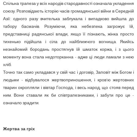
Спільна трапеза у всіх народів стародавності означала укладення
союзу. Розповідають історію часів громадянської війни в Середній
Азії: одного разу вчителька заблукала і випадково вийшла до
табору басмачів. Розуміючи, яка небезпека загрожує їй,
представниці радянської влади, якщо її пізнають, жінка просто
тихенько підійшла і сіла до найближчого вогнища. Якийсь
незнайомий бородань простягнув їй шматок коржа, і з цього
моменту вона стала недоторканна - адже ці люди ламали з нею
хліб.
Точно так само укладався у свій час і договір, Заповіт між Богом і
людьми - відбувалося жертвоприношення, і кров'ю жертовних
тварин окропляли і вівтар Господа, і весь народ, що стояв перед
ним. Вони ставали як би співтрапезниками, і забути про це -
означало зрадити.
Жертва за гріх