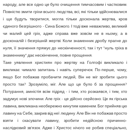
народу, але все одно це було очищення тимчасовим і частковим.
Повністю змити гріхи всього людства, всі, які тільки здійснювалися
і ще будуть творитися, могла тільки досконала жертва, кров
єдиного безгрішного - Сина Божого. І тоді вже неважливо, великий
чи малий цей гріх, адже справа вже зовсім не в ньому, а в
досконалій і безгрішній жертві. Коли знаменник дробу прагне до
нуля, її значення прямує до нескінченності, так і тут "нуль гріха в
знаменнику" дає нескінченне, повне прощення.
Таке уявлення християн про жертву на Голгофі викликало і
викликає чимало запитань і навіть суперечок. По-перше, чому,
якщо Бог побажав пробачити людей, Він не міг зробити цього
просто так? Зрозуміло, міг. Але що це було б за прощення?
Потурання, амністія всім підряд - і тим, хто розкаявся, і тим, хто
задумує нові злочини. Але гріх - це дійсно серйозно. Це як гірська
лавина, викликана необережно кинутим каменем. Бог прийняв цю
лавину на Себе, закрив від неї людину. Але Він не побажав просто
взяти і скасувати лавину, зробити недійсною причинно-
наслідковий зв'язок. Адже і Христос нічого не робив спеціально,