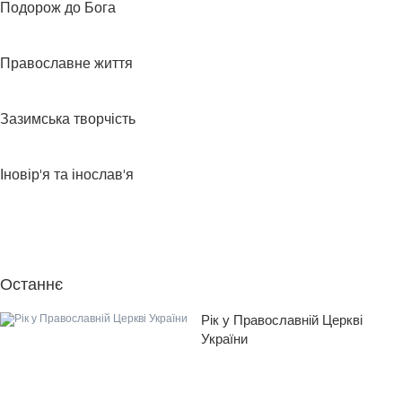
Подорож до Бога
Православне життя
Зазимська творчість
Іновір'я та інослав'я
Останнє
Рік у Православній Церкві
України