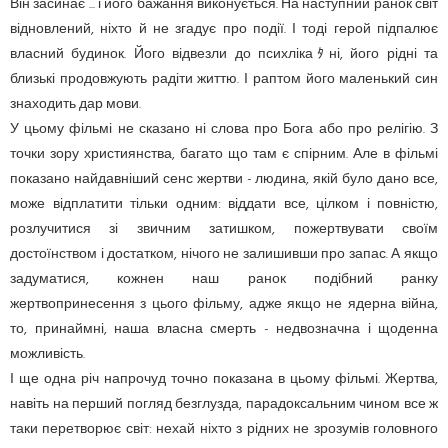
Він засинає ... і його бажання виконується. На наступний ранок світ
відновлений, ніхто й не згадує про події. І тоді герой підпалює
власний будинок. Його відвезли до психлікаﾀні, його рідні та
близькі продовжують радіти життю. І раптом його маленький син
знаходить дар мови.
У цьому фільмі не сказано ні слова про Бога або про релігію. З
точки зору християнства, багато що там є спірним. Але в фільмі
показано найдавніший сенс жертви - людина, якій було дано все,
може відплатити тільки одним: віддати все, цілком і повністю,
розлучитися зі звичним затишком, пожертвувати своїм
достоїнством і достатком, нічого не залишивши про запас. А якщо
задуматися, кожнен наш ранок подібний ранку
жертвопринесення з цього фільму, адже якщо не ядерна війна,
то, принаймні, наша власна смерть - недвозначна і щоденна
можливість.
І ще одна річ напрочуд точно показана в цьому фільмі. Жертва,
навіть на перший погляд безглузда, парадоксальним чином все ж
таки перетворює світ: нехай ніхто з рідних не зрозумів головного