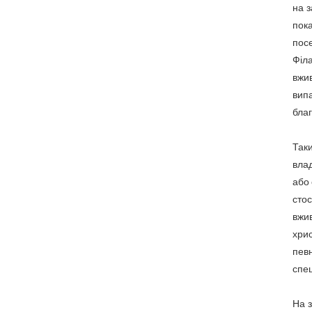
на з
пок
посе
Філ
вжив
вип
благ
Так
вла
або 
стос
вжи
хри
пев
спец
На з