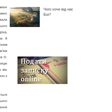
імені
Чого хоче від нас
ажно
Бог?
кали
ього
іха,
ла й
онив
ім’ям
. 19:
тницю
 він
шло з
ється
Нього
вання