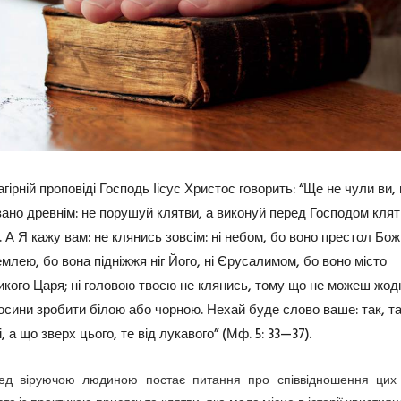
гірній проповіді Господь Іісус Христос говорить: “Ще не чули ви,
зано древнім: не порушуй клятви, а виконуй перед Господом клят
. А Я кажу вам: не клянись зовсім: ні небом, бо воно престол Бож
емлею, бо вона підніжжя ніг Його, ні Єрусалимом, бо воно місто
икого Царя; ні головою твоєю не клянись, тому що не можеш жод
осини зробити білою або чорною. Нехай буде слово ваше: так, та
ні, а що зверх цього, те від лукавого” (Мф. 5: 33—37).
ед віруючою людиною постає питання про співвідношення цих 