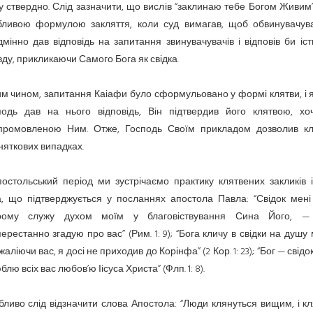
 ствердно. Слід зазначити, що вислів “заклинаю тебе Богом Живим
бливою формулою закляття, коли суд вимагав, щоб обвинувачув
мінно дав відповідь на запитання звинувачувачів і відповів би іс
ду, прикликаючи Самого Бога як свідка.
м чином, запитання Каіафи було сформульовано у формі клятви, і
подь дав на нього відповідь, Він підтвердив його клятвою, хо
промовленою Ним. Отже, Господь Своїм прикладом дозволив кл
няткових випадках.
остольський період ми зустрічаємо практику клятвених закликів 
а, що підтверджується у посланнях апостола Павла: “Свідок мені 
рому служу духом моїм у благовіствування Сина Його, 
ерестанно згадую про вас” (Рим. 1: 9); “Бога кличу в свідки на душу
жаліючи вас, я досі не приходив до Корінфа” (2 Кор. 1: 23); “Бог — свідо
блю всіх вас любов’ю Іісуса Христа” (Флп. 1: 8).
ливо слід відзначити слова Апостола: “Люди клянуться вищим, і к