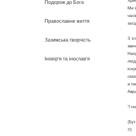
Хрис
Подорож до Бога
Ми з
часі
Православне життя
засі
З іс
Зазимська творчість
зви
Нап
Іновір'я та інослав'я
люди
існу
ска
а та
Авр
“І с
(Бут
31).