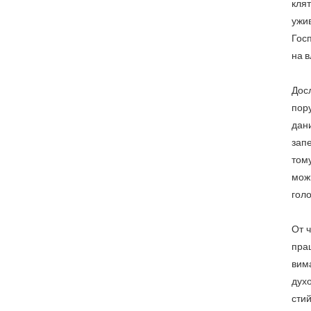
клят
ужи
Госп
на в
Дос
пору
дани
зап
тому
мож
голо
От ч
прац
вима
духо
стий