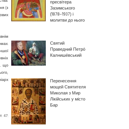
ства.
пресвітера
ня (з
Зазимського
(1878–1937) і
дових
молитви до нього
авнім
Святий
мах.
Праведний Петро́
ншої
Калнише́вський
евніх
о, що
ого,
ріарх
Перенесення
мощей Святителя
Миколая з Мир
Лікійських у місто
Бар
. 47: