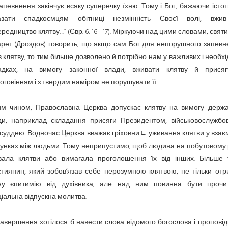
апевнення закінчує всяку суперечку їхню. Тому і Бог, бажаючи істо
азати спадкоємцям обітниці незмінність Своєї волі, вжи
редництво клятву…” (Євр. 6: 16—17). Міркуючи над цими словами, свят
арет (Дроздов) говорить, що якщо сам Бог для непорушного запевн
 клятву, то тим більше дозволено й потрібно нам у важливих і необх
адках, на вимогу законної влади, вживати клятву й присяг
оговінням і з твердим наміром не порушувати її.
им чином, Православна Церква допускає клятву на вимогу держа
ди, наприклад складання присяги Президентом, військовослужбо
суддею. Водночас Церква вважає гріховниﾼ уживання клятви у вза
унках між людьми. Тому неприпустимо, щоб людина на побутовому 
вала клятви або вимагала проголошення їх від інших. Більше т
стиянин, який зобов’язав себе нерозумною клятвою, не тільки отр
ну єпитимію від духівника, але над ним повинна бути прочи
іальна відпускна молитва.
авершення хотілося б навести слова відомого богослова і пропові