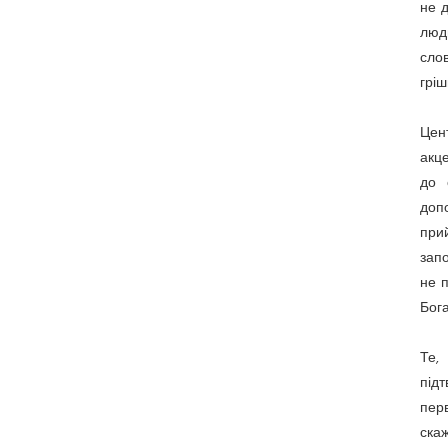
не д
люди
сло
гріш
Цен
акце
до 
доп
прий
зап
не п
Бога
Те,
під
пер
скаж