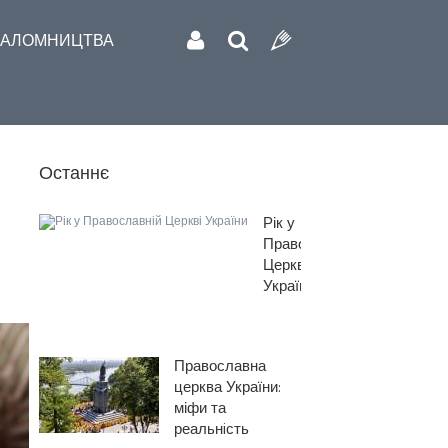
АЛОМНИЦТВА
Останнє
Рік у
Православній
Церкві
України
Православна
церква України:
міфи та
реальнiсть