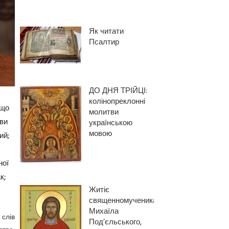
Як читати
Псалтир
ДО ДНЯ ТРІЙЦІ:
колінопреклонні
 що
молитви
ви
українською
мовою
ий;
ної
к;
Житіє
священномученика
Михаїла
слів
Под’єльського,