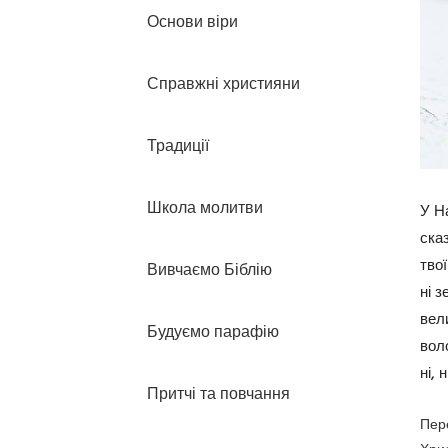
Основи віри
Справжні християни
Традиції
Школа молитви
У На
ска
твої
Вивчаємо Біблію
ні з
вел
Будуємо парафію
вол
ні, 
Притчі та повчання
Пер