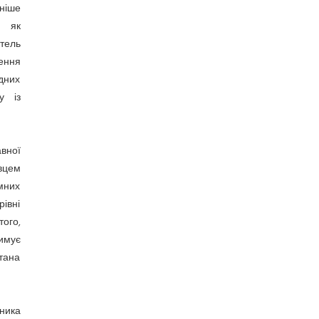
тніше
в як
итель
ення
ідних
у із
вної
вцем
ємних
рівні
ого,
имує
тана
дника