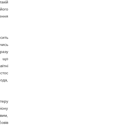
такій
 його
ення
сить
ючись
разу
, що
вітні
стос
пода,
теру
іону
вим,
﾿овів