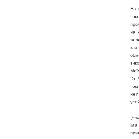
На г
Гос
про
на 
жор
кля
обм
вико
Моїм
12).
Гос
не п
уст 
(Чис
ім’я
прил