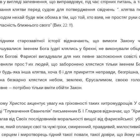
в у вигляді запевнення, що виправдовує, під час спірних питань, а 
вання клятви перед судом для потвердження свідчень: “…клятва п
одом нехай буде між обома в тім, що той, хто взяв, не простяг руки 
ласність ближнього свого” (Вих. 22: 11).
лідники старозавітної історії відзначають, що вимоги Закону ч
шувалися: іменем Бога іудеї клялись у брехні, не виконували обіц
х Богові. Фарисеї вигадували для них певне заспокоєння совісті;
евняли просﾂих людей, що заборонено клястися тільки іменем Бог
 будь-яка інша клятва, хоча б і для прикриття неправди, безгрішна,
на безкарно клястися небом, землею, Єрусалимом, своєю голо
вне — потрібно тільки вміти обійти Закон.
ому Христос акцентує увагу на гріховності таких хитромудрощів. У 
і “Тлумачення Євангелія” письменник Б. І. Гладков відзначає, що “Хр
гав від Своїх послідовників моральності вищої від фарисейської: у
м, який оплакує свої та чужі гріхи, смиренний, правдивий, милостиви
 серцем і миротворець гідний такої поваги, такої довіри, що йому н