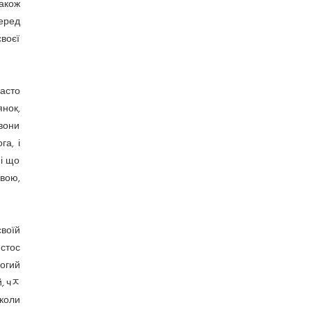
також
еред
своєї
асто
янок,
 вони
а, і
 і що
вою,
своїй
истос
богий
й, чﾸ
іколи