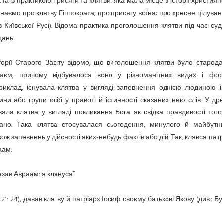
та із практикою присяги та клятви, яка мала місце в історії християн
наємо про клятву Гіппократа; про присягу воїна; про хресне цілуван
в Київської Русі). Відома практика проголошення клятви під час су
дань.
торії Старого Завіту відомо, що виголошення клятви було старод
чаєм, причому відбувалося воно у різноманітних видах і фор
риклад, існувала клятва у вигляді запевнення однією людиною і
ни або групи осіб у правоті й істинності сказаних нею слів. У др
вала клятва у вигляді покликання Бога як свідка правдивості тог
зано. Така клятва стосувалася сьогодення, минулого й майбутнь
кож запевнень у дійсності яких-небудь фактів або дій. Так, клявся пат
аам:
казав Авраам: я клянуся”
. 21: 24), давав клятву й патріарх Іосиф своєму батькові Якову (див.: Бут