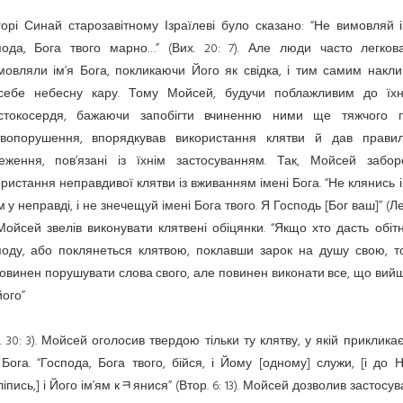
орі Синай старозавітному Ізраїлеві було сказано: “Не вимовляй 
пода, Бога твого марно…” (Вих. 20: 7). Але люди часто легков
мовляли ім’я Бога, покликаючи Його як свідка, і тим самим накли
себе небесну кару. Тому Мойсей, будучи поблажливим до їхн
стокосердя, бажаючи запобігти вчиненню ними ще тяжчого гр
твопорушення, впорядкував використання клятви й дав прави
еження, пов’язані із їхнім застосуванням. Так, Мойсей забор
ристання неправдивої клятви із вживанням імені Бога. “Не клянись 
 у неправді, і не знечещуй імені Бога твого. Я Господь [Бог ваш]” (Лев
 Мойсей звелів виконувати клятвені обіцянки. “Якщо хто дасть обі
поду, або поклянеться клятвою, поклавши зарок на душу свою, то
овинен порушувати слова свого, але повинен виконати все, що вий
його”
. 30: 3). Мойсей оголосив твердою тільки ту клятву, у якій приклика
 Бога. “Господа, Бога твого, бійся, і Йому [одному] служи, [і до 
іпись,] і Його ім’ям кﾻянися” (Втор. 6: 13). Мойсей дозволив застосу