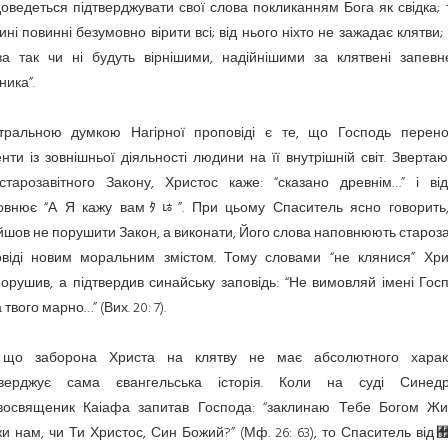
оведеться підтверджувати свої слова покликанням Бога як свідка; 
ні повинні безумовно вірити всі; від нього ніхто не зажадає клятви;
ва так чи ні будуть вірнішими, надійнішими за клятвені запевн
ника”.
тральною думкою Нагірної проповіді є те, що Господь перено
нти із зовнішньої діяльності людини на її внутрішній світ. Зверта
старозавітного Закону, Христос каже: “сказано древнім…” і від
овнює “А Я кажу вамﾀﾦ”. При цьому Спаситель ясно говорить
шов не порушити Закон, а виконати, Його слова наповнюють староза
овіді новим моральним змістом. Тому словами “не клянися” Хри
орушив, а підтвердив синайську заповідь: “Не вимовляй імені Гос
 твого марно…” (Вих. 20: 7).
 що заборона Христа на клятву не має абсолютного харак
тверджує сама євангельська історія. Коли на суді Синедр
восвященик Каіафа запитав Господа: “заклинаю Тебе Богом Жи
и нам, чи Ти Христос, Син Божий?” (Мф. 26: 63), то Спаситель від