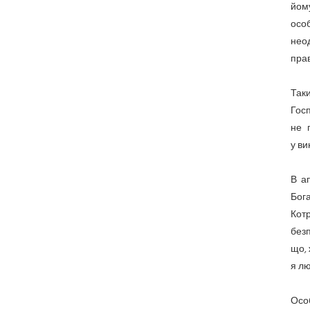
йому
осо
неод
прав
Таки
Гос
не 
у ви
В ап
Бог
Кот
безп
що, 
я лю
Особ