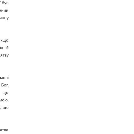
” був
аний
тинну
 якщо
ча й
ятву
імені
Бог,
— що
 мою,
к, що
лятва