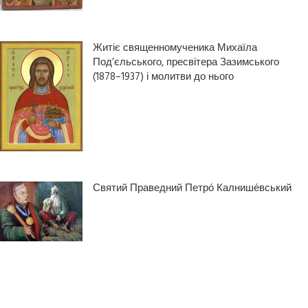
Житіє священномученика Михаїла
Под’єльського, пресвітера Зазимського
(1878–1937) і молитви до нього
Святий Праведний Петро́ Калнише́вський