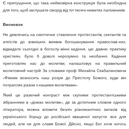
Є припущення, що така неймовірна конструкція була необхідна
для того, щоб заглушати сморід від тіл тисячі немитих паломників.
Висновок
Не дивлячись на скептичне ставлення протестантів, сектантів та
атеїстів до зовнішніх виявив богошанування православ-них,
відкидати сьогодні в богослу-жінні кадіння, цю давню практику
християн, було б доволі нерозумно та необачно. Кадіння
приготовляє нас до молитви, налаштовує на правильний
молитовний настрій. За словами проф. Михайла Скабалановича
«Фіміам возносить наш розум до Престолу Божого, куди він
потрапляє разом з нашими молитвами».
Який це разючий контраст між скупими протестантськими
зібраннями в «домах молитви», де за дотепним словом одного
літератора, можна вловити безліч різноманітних запахів: від
українського борщу до російської квашеної капусти: все для
людей, але не для слави Божої. Дійсно, якщо Бог хоче когось