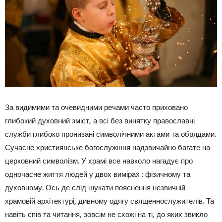
За видимими та очевидними речами часто приховано
глибокий духовний зміст, а всі без винятку православні
служби глибоко пронизані символічними актами та обрядами.
Сучасне християнське богослужіння надзвичайно багате на
церковний символізм. У храмі все навколо нагадує про
одночасне життя людей у двох вимірах : фізичному та
духовному. Ось де слід шукати пояснення незвичній
храмовій архітектурі, дивному одягу священнослужителів. Та
навіть спів та читання, зовсім не схожі на ті, до яких звикло