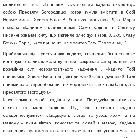
молитов до Бога. За іншим тлумаченням кадило символізує
собою Пресвяту Богородицю, котра зуміла вмістити в Собі
Невмістимого Христа-Бога. В багатьох молитвах Діва Марія
названа «Кадилом Благовонним». Саме кадіння в Святому
Писанні означає силу, що відганяє злих духів (Тов. 8, 2-3), Славу
Божу (2 Пар. 5, 14) та приношення молитов Богу (Псалом 140, 2).
Приймаючи від прислужника кадило, священик благословляє
його рукою та читає молитву, в якій розкривається християнське
розуміння суті новозаповітнього кадження : «Кадило Тобі
приносимо, Христе Боже наш, як приємний запах духовний. Ти ж
прийми його в пренебесний Твій жертовник і зішли нам благодать
Пресвятого Твого Духа».
Існує кілька способів кадіння у храмі. Передусім розрізняють
велике та мале кадіння. Під час великого кадіння
священнослужителі обкаджують вівтар та увесь храм, а на
малому – лише вівтар, іконостас та людей з амвону. Кадіння
священних предметів та ікон означає наше шанування Бога та