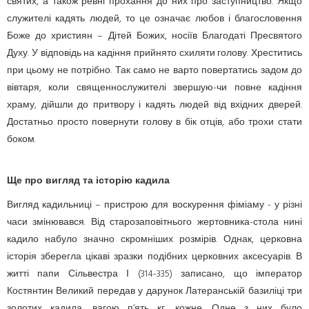
святих, а також ревні прохання до них про заступництво. Якщо
служителі кадять людей, то це означає любов і благословення
Боже до християн – Дітей Божих, носіїв Благодаті Пресвятого
Духу. У відповідь на кадіння прийнято схиляти голову. Хреститись
при цьому не потрібно. Так само не варто повертатись задом до
вівтаря, коли священнослужителі звершую-чи повне кадіння
храму, дійшли до притвору і кадять людей від вхідних дверей.
Достатньо просто повернути голову в бік отців, або трохи стати
боком.
Ще про вигляд та історію кадила
Вигляд кадильниці – пристрою для воскурення фіміаму - у різні
часи змінювався. Від старозаповітнього жертовника-стола нині
кадило набуло значно скромніших розмірів. Однак, церковна
історія зберегла цікаві зразки подібних церковних аксесуарів. В
житті папи Сільвестра І (314-335) записано, що імператор
Костянтин Великий передав у дарунок Латеранській базиліці три
золотих кадила, вагою п’ять кг. кожне. Одне з них було