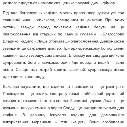
розповсюджується навколо священика пахучий дим – фіміам.
Під час богослужінь кадіння мають право звершувати усі три
священні чини : єпископи, священики та диякони. При чому
останні завжди перед початком кадіння беруть на це
благословення від старших по сану зі словами : «Благослови
Владико, кадило!». Лише отримавши благословення, диякон може
звершити це сакральне дійство. При архієрейському богослужінні
кадіння часто звершує сам єпископ. В такому випадку два диякони
супроводять його зі свічками: один йде перед, а інший – після
нього. Священика, котрий кадить, зазвичай, супроводжує тільки
один диякон попереду.
Важливо зауважити, що кадило та панікадило – це різні речі.
Панікадило – це велика люстра у храмі, найбільший церковний
свічник, що звисає зі стелі в середній частині церкви. Ладан – це
духмяна, пахуча смола з дерев Сходу, що використовується для
кадіння. В давнину існувало кадило для домашнього
використання мирянами – т.зв. «кацея». Воно позбавлене