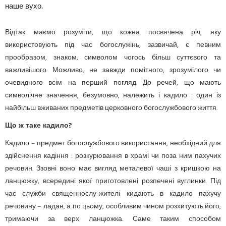
наше вухо.
Відтак маємо розуміти, що кожна посвячена річ, яку
використовують під час богослужінь, зазвичай, є певним
прообразом, знаком, символом чогось більш суттєвого та
важливішого. Можливо, не завжди помітного, зрозумілого чи
очевидного всім на перший погляд. До речей, що мають
символічне значення, безумовно, належить і кадило : один із
найбільш вживаних предметів церковного богослужбового життя.
Що ж таке кадило?
Кадило – предмет богослужбового використання, необхідний для
здійснення кадіння : розкурювання в храмі чи поза ним пахучих
речовин. Ззовні воно має вигляд металевої чаші з кришкою на
ланцюжку, всередині якої приготовлені розпечені вуглинки. Під
час служби священнослу-жителі кидають в кадило пахучу
речовину – ладан, а по цьому, особливим чином розхитують його,
тримаючи за верх ланцюжка. Саме таким способом