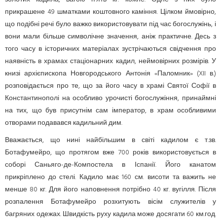
прикрашене 49 шматками коштовного каміння. Цілком ймовірно,
що подібні речі було важко використовувати під час богослужінь, і
вони мали більше символічне значення, аніж практичне. Десь з
того часу в історичних матеріалах зустрічаються свідчення про
наявність в храмах стаціонарних кадил, неймовірних розмірів. У
книзі архієпископа Новгородського Антонія «Паломник» (XII в.)
розповідається про те, що за його часу в храмі Святої Софії в
Константинополі на особливо урочисті богослужіння, принаймні
на тих, що був присутнім сам імператор, в храм особливими
отворами подавався кадильний дим.
Вважається, що нині найбільшим в світі кадилом є т.зв.
Ботафумейро, що протягом вже 700 років використовується в
соборі Саньяго-де-Компостела в Іспанії. Його канатом
прикріплено до стелі. Кадило має 160 см. висоти та важить не
менше 80 кг. Для його наповнення потрібно 40 кг. вугілля. Після
розпалення Ботафумейро розхитують вісім служителів у
багряних одежах. Швидкість руху кадила може досягати 60 км.год.