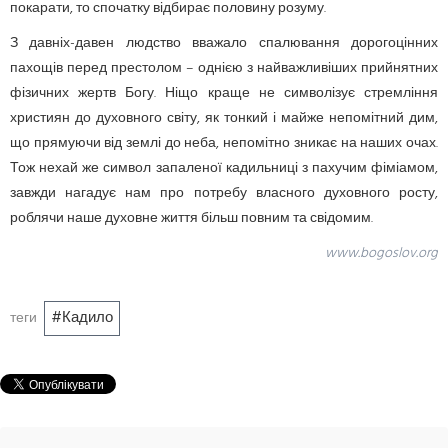
покарати, то спочатку відбирає половину розуму.
З давніх-давен людство вважало спалювання дорогоцінних
пахощів перед престолом – однією з найважливіших прийнятних
фізичних жертв Богу. Ніщо краще не символізує стремління
християн до духовного світу, як тонкий і майже непомітний дим,
що прямуючи від землі до неба, непомітно зникає на наших очах.
Тож нехай же символ запаленої кадильниці з пахучим фіміамом,
завжди нагадує нам про потребу власного духовного росту,
роблячи наше духовне життя більш повним та свідомим.
www.bogoslov.org
Кадило
теги