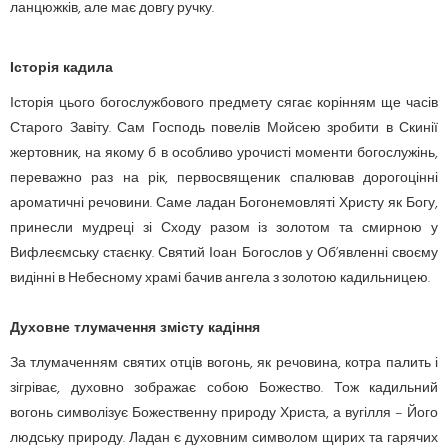
ланцюжків, але має довгу ручку.
Історія кадила
Історія цього богослужбового предмету сягає корінням ще часів
Старого Завіту. Сам Господь повелів Мойсею зробити в Скинії
жертовник, на якому б в особливо урочисті моменти богослужінь,
переважно раз на рік, первосвященик спалював дорогоцінні
ароматичні речовини. Саме ладан Богонемовляті Христу як Богу,
принесли мудреці зі Сходу разом із золотом та смирною у
Вифлеємську стаєнку. Святий Іоан Богослов у Об’явленні своєму
видінні в Небесному храмі бачив ангела з золотою кадильницею.
Духовне тлумачення змісту кадіння
За тлумаченням святих отців вогонь, як речовина, котра палить і
зігріває, духовно зображає собою Божество. Тож кадильний
вогонь символізує Божественну природу Христа, а вугілля – Його
людську природу. Ладан є духовним символом щирих та гарячих