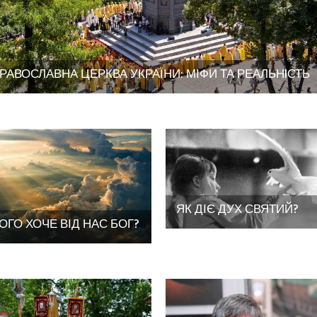
РАВОСЛАВНА ЦЕРКВА УКРАЇНИ: МІФИ ТА РЕАЛЬНIСТЬ
ЯК ДІЄ ДУХ СВЯТИЙ?
ОГО ХОЧЕ ВІД НАС БОГ?