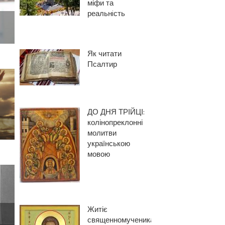
міфи та
реальнiсть
Як читати
Псалтир
ДО ДНЯ ТРІЙЦІ:
колінопреклонні
молитви
українською
мовою
Житіє
священномученика