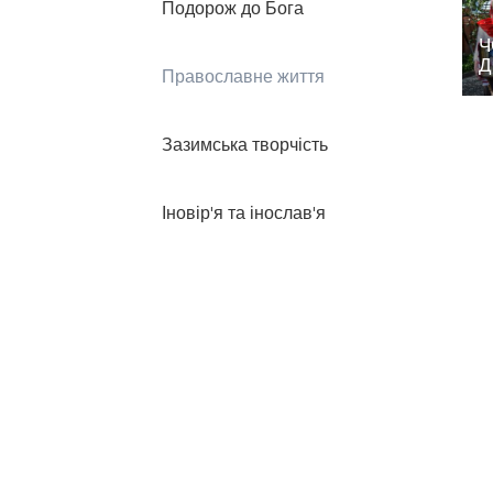
Подорож до Бога
Ч
Д
Православне життя
Зазимська творчість
Іновір'я та інослав'я