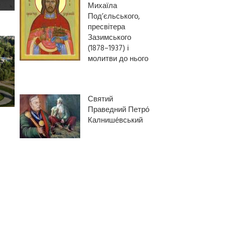
Михаїла
Под’єльського,
пресвітера
Зазимського
(1878–1937) і
молитви до нього
Святий
Праведний Петро́
Калнише́вський