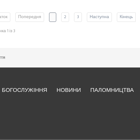
аток
Попередня
1
2
3
Наступна
Кінець
ка 1 із 3
ття
БОГОСЛУЖІННЯ
НОВИНИ
ПАЛОМНИЦТВА