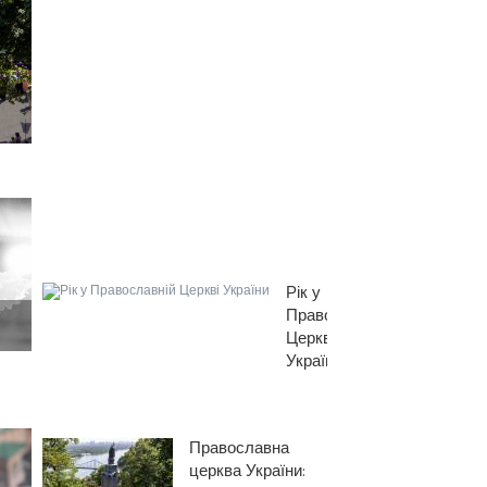
Анатолій
Слинько
про
фактори,
які
вплинули
на
перехід
у
ПЦУ
Рік у
Православній
Церкві
України
Православна
церква України: