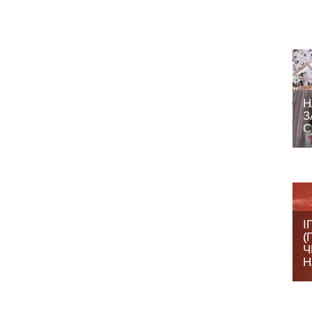
Н
З
С
І
(
Ч
Н