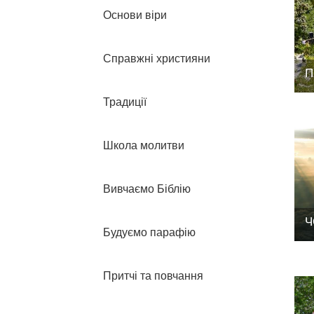
Основи віри
Справжні християни
П
Традиції
Школа молитви
Вивчаємо Біблію
Ч
Будуємо парафію
Притчі та повчання