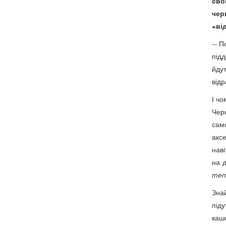
сво
чер
«ві
— По
підд
йду
відр
І чо
Чер
сам
аксе
наві
на 
тепл
Знай
піду
кашо