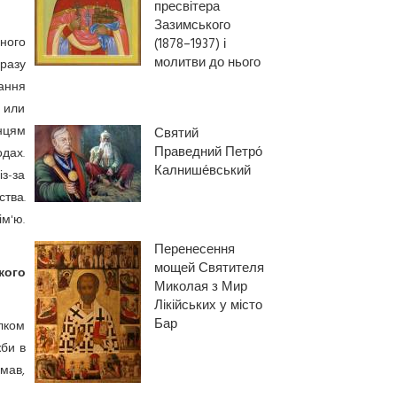
пресвітера
Зазимського
аного
(1878–1937) і
молитви до нього
разу
ання
 или
нцям
Святий
Праведний Петро́
одах.
Калнише́вський
із-за
тва.
ім'ю.
Перенесення
мощей Святителя
кого
Миколая з Мир
Лікійських у місто
Бар
ілком
жби в
умав,