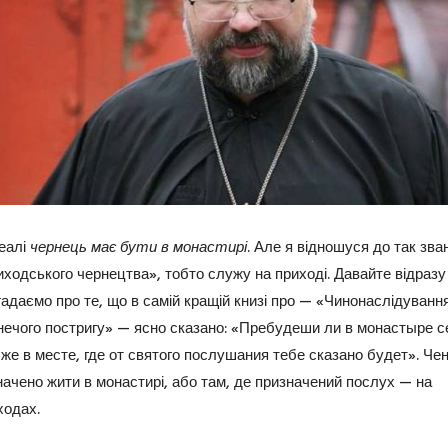
деалі
чернець має бути в монастирі
. Але я відношуся до так зва
иходського чернецтва», тобто служу на приході. Давайте відразу
гадаємо про те, що в самій кращій книзі про — «Чинонаслідуванн
нечого постригу» — ясно сказано: «Пребудеши ли в монастыре с
 же в месте, где от святого послушания тебе сказано будет». Че
начено жити в монастирі, або там, де призначений послух — на
ходах.