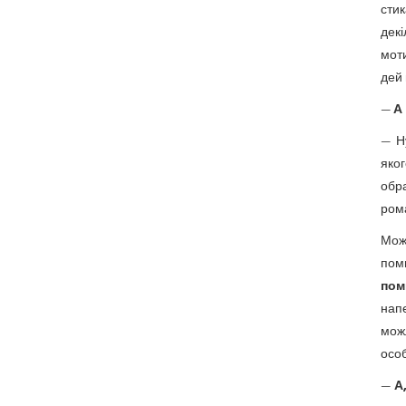
стик
декі
моти
дей 
—
А
— Н
яко
обра
рома
Мож
пом
пом
напе
можл
особ
—
А