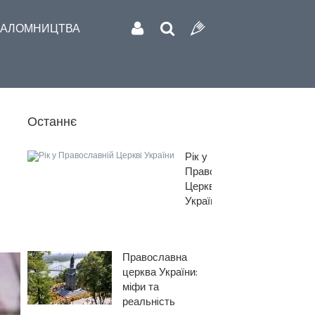
АЛОМНИЦТВА
Останнє
Рік у
Православній
Церкві
України
Православна
церква України:
міфи та
реальнiсть