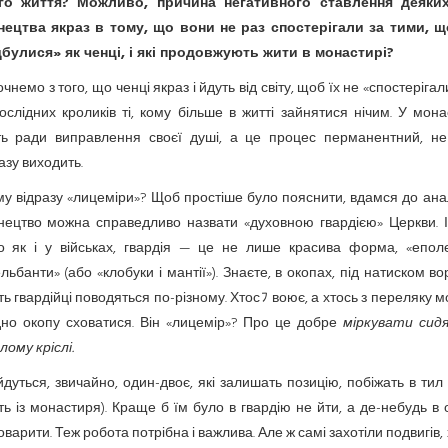
го життя? Можливо, причина негативного ставлення деяки
нецтва якраз в тому, що вони не раз спостерігали за тими, щ
дбулися» як ченці, і які продовжують жити в монастирі?
чнемо з того, що ченці якраз і йдуть від світу, щоб їх не «спостерігал
ослідних кроликів ті, кому більше в житті зайнятися нічим. У мон
ть ради виправлення своєї душі, а це процес перманентний, не
азу виходить.
му відразу «лицеміри»? Щоб простіше було пояснити, вдамся до анал
нецтво можна справедливо назвати «духовною гвардією» Церкви. І,
о як і у військах, гвардія — це не лише красива форма, «еполе
льбанти» (або «клобуки і мантії»). Знаєте, в окопах, під натиском во
ть гвардійці поводяться по-різному. Хтосﾌ воює, а хтось з переляку м
дно окопу сховатися. Він «лицемір»? Про це добре
міркувати сидя
ому кріслі.
дуться, звичайно, один-двоє, які залишать позицію, побіжать в тил
ть із монастиря). Краще б їм було в гвардію не йти, а де-небудь в 
варити. Теж робота потрібна і важлива. Але ж самі захотіли подвигів,