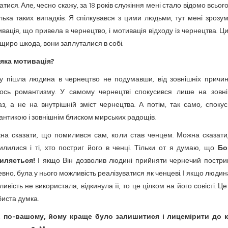
атися. Але, чесно скажу, за 18 років служіння мені стало відомо всьог
лька таких випадків. Я спілкувався з цими людьми, тут мені зрозум
вація, що привела в чернецтво, і мотивація відходу із чернецтва. Ц
щиро шкода, вони заплуталися в собі.
 яка мотивація?
у пішла людина в чернецтво не подумавши, від зовнішніх причин,
гось романтизму. У самому чернецтві спокусився лише на зовні
з, а не на внутрішній зміст чернецтва. А потім, так само, споку
нтикою і зовнішнім блиском мирських радощів.
на сказати, що помилився сам, коли став ченцем. Можна сказати
илилися і ті, хто постриг його в ченці. Тільки от я думаю, що
Бо
иляється!
І якщо Він дозволив людині прийняти чернечий постриг,
вно, була у нього можливість реалізуватися як ченцеві. І якщо люди
ивість не використала, відкинула її, то це цілком на його совісті. Ц
иста думка.
, по-вашому, йому краще було залишитися і лицемірити до к