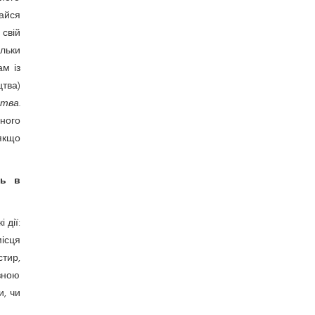
айся
 свій
ільки
м із
тва)
цтва
.
ного
якщо
ть в
 дії:
ісця
стир,
зною
и, чи