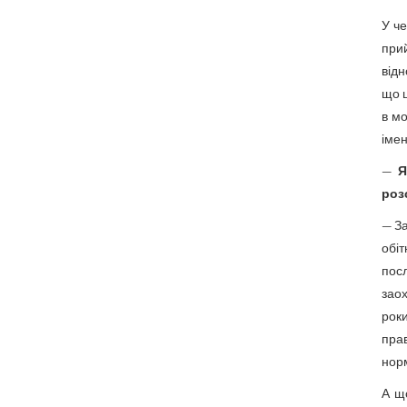
У че
прий
відн
що ц
в мо
імен
—
Я
роз
— За
обі
пос
заох
рок
прав
нор
А що