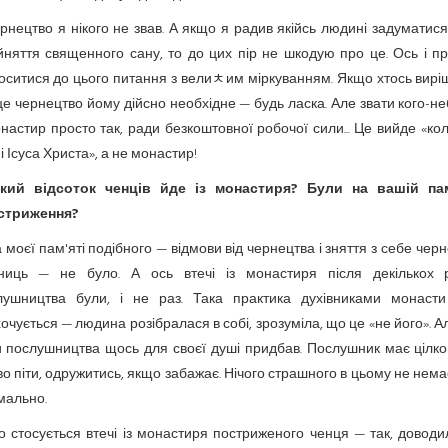
рнецтво я нікого не звав. А якщо я радив якійсь людині задуматис
няття священного сану, то до цих пір не шкодую про це. Ось і п
оситися до цього питання з велиﾺим міркуванням. Якщо хтось вирі
е чернецтво йому дійсно необхідне — будь ласка. Але звати кого-н
настир просто так, ради безкоштовної робочої сили... Це вийде «ко
і Ісуса Христа», а не монастир!
кий відсоток ченців йде із монастиря? Були на вашій пам
стриження?
 моєї пам'яті подібного — відмови від чернецтва і зняття з себе чер
тниць — не було. А ось втечі із монастиря після декількох р
лушництва були, і не раз. Така практика духівниками монаст
очується — людина розібралася в собі, зрозуміла, що це «не його». А
и послушництва щось для своєї душі придбав. Послушник має цілко
о піти, одружитись, якщо забажає. Нічого страшного в цьому не нема
мально.
 стосується втечі із монастиря постриженого ченця — так, довод