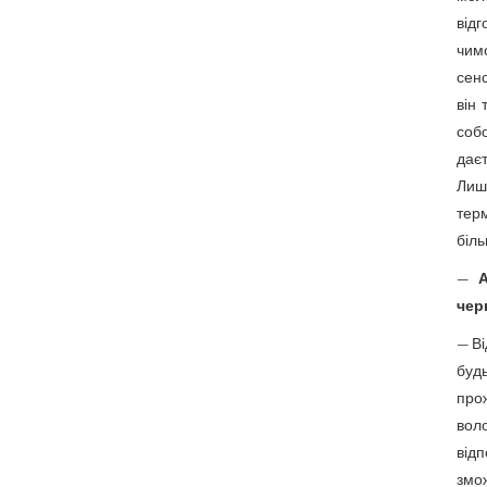
від
чимо
сенс
він
соб
дає
Лиш
тер
біль
—
чер
— Ві
буд
прож
вол
відп
змож