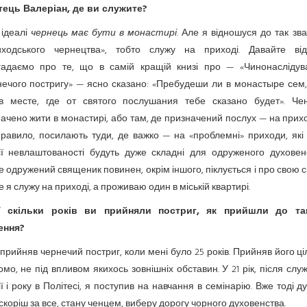
тець Валеріан, де ви служите?
 ідеалі
чернець має бути в монастирі
. Але я відношуся до так зв
иходського чернецтва», тобто служу на приході. Давайте від
гадаємо про те, що в самій кращій книзі про — «Чинонаслідув
нечого постригу» — ясно сказано: «Пребудеши ли в монастыре сем,
в месте, где от святого послушания тебе сказано будет». Че
ачено жити в монастирі, або там, де призначений послух — на прих
равило, посилають туди, де важко — на «проблемні» приходи, які 
єї невлаштованості будуть дуже складні для одруженого духовенс
 одружений священик повинен, окрім іншого, піклується і про свою с
 я служу на приході, а проживаю один в міській квартирі.
У скільки років ви прийняли постриг, як прийшли до та
ення?
прийняв чернечий постриг, коли мені було 25 років. Прийняв його ц
омо, не під впливом якихось зовнішніх обставин. У 21 рік, після слу
ї і року в Політесі, я поступив на навчання в семінарію. Вже тоді д
скоріш за все, стану ченцем, виберу дорогу чорного духовенства.