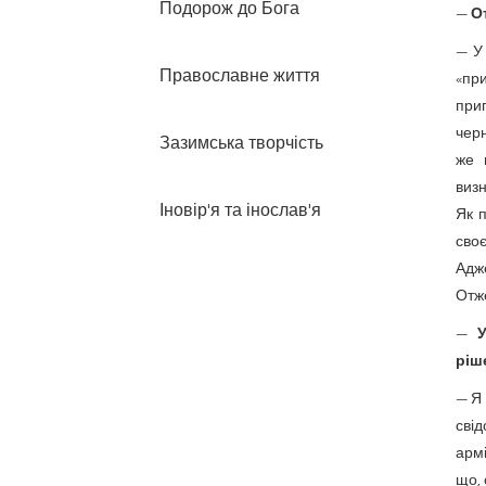
Подорож до Бога
—
О
— У
Православне життя
«пр
при
чер
Зазимська творчість
же 
визн
Іновір'я та інослав'я
Як п
сво
Адже
Отже
—
ріш
— Я 
свід
армі
що, 