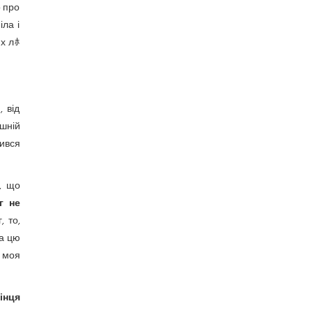
о про
іла і
их лﾎ
 від
шній
сився
, що
г не
 то,
на цю
е моя
інця