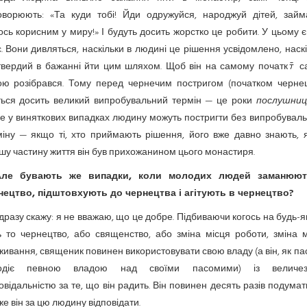
говорюють: «Та куди тобі! Йди одружуйся, народжуй дітей, займ
сь корисним у миру!» І будуть досить жорстко це робити. У цьому є
. Вони дивляться, наскільки в людині це рішення усвідомлено, наск
 твердий в бажанні йти цим шляхом. Щоб він на самому початкﾃ са
ою розібрався. Тому перед чернечим постригом (початком чернец
ться досить великий випробувальний термін — це роки
послушни
е у виняткових випадках людину можуть постригти без випробуваль
міну — якщо ті, хто приймають рішення, його вже давно знають, 
шу частину життя він був прихожанином цього монастиря.
Але бувають же випадки, коли молодих людей заманюю
нецтво, підштовхують до чернецтва і агітують в чернецтво?
дразу скажу: я не вважаю, що це добре. Підбиваючи когось на будь-які
ь то чернецтво, або священство, або зміна місця роботи, зміна м
ивання, священик повинен використовувати свою владу (а він, як па
одіє певною владою над своїми пасомими) із величе
овідальністю за те, що він радить. Він повинен десять разів подумат
е він за цю людину відповідати.