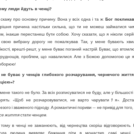
ому люди йдуть в ченці?
скажу про основну причину. Вона у всіх одна і та ж:
Бог поклика
трішня причина настільки сильна, що ти не можеш займатися чи
м, інакше перестанеш бути собою. Хочу сказати, що я ніколи сер
 свою вибрану дорогу не пожалкував. Так, у мене бувають хви
кості, врешті-решт, у мене буває поганий настрій. Буває, що втом
 труднощів, проблем, що навалилися. Але з Божою допомогою це я
еборюю!
 не буває у ченців глибокого розчарування, чернечого життя
рцією»?
мене такого не було. За всіх розписуватися не буду, але у більшості 
орять: «Щоб не розчаровуватися, не варто чаруватиﾁя». Доста
езого і зваженого підходу. А романтичні пориви — не привід для того
все життя
стати ченцем.
 тому в ченці не заманюють, від чернецтва скоріш відговорюють. 
ода людина виявляє бажання піти в монастир, самі ченці 