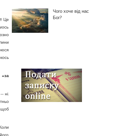
Чого хоче від нас
Бог?
в!
Це
мось
йозно
лини
лююся
кось
 «за
— ні.
тньо
, щоб
Коли
його