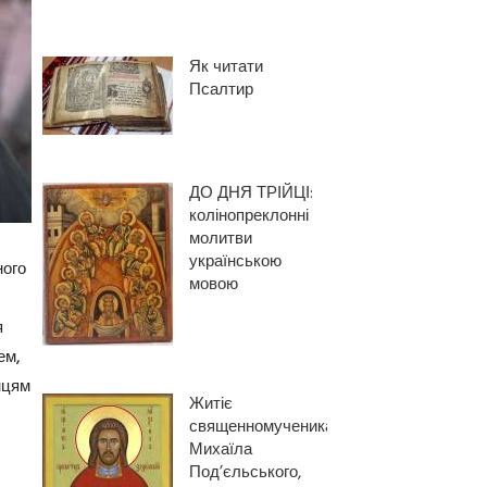
Як читати
Псалтир
ДО ДНЯ ТРІЙЦІ:
колінопреклонні
молитви
українською
ного
мовою
я
ем,
нцям
Житіє
священномученика
Михаїла
Под’єльського,