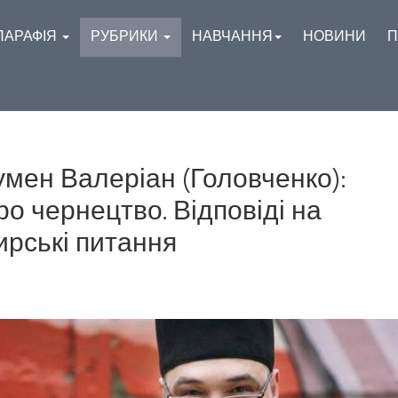
ПАРАФІЯ
РУБРИКИ
НАВЧАННЯ
НОВИНИ
П
гумен Валеріан (Головченко):
ро чернецтво. Відповіді на
ирські питання