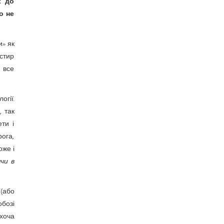
х до
о не
и» як
астир
 все
огії.
 так
ти і
рога,
оже і
чи в
 (або
обозі
 хоча