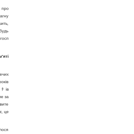
я про
рагну
шить,
ебудь
лгосп
'яті
нечих
оків
иﾀів
ле за
вите
є, це
илося