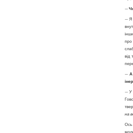
—
Ч
— Я 
вну
інши
про
слаб
від
пер
—
А
іне
— У 
Гов
твер
на 
Ось
мол