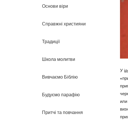
Основи віри
Справжні християни
Традиції
Школа молитви
У і
Вивчаємо Біблію
«пр
при
чер
Будуємо парафію
или
виз
Притчі та повчання
при