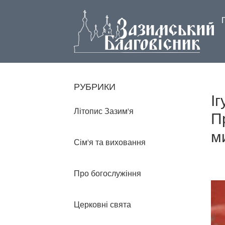
РУБРИКИ
І
Літопис Зазим'я
П
м
Сім'я та виховання
Про богослужіння
Церковні свята