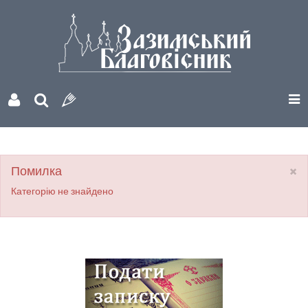
×
Помилка
Категорію не знайдено