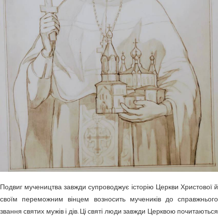
Подвиг мучеництва завжди супроводжує історію Церкви Христової й
своїм переможним вінцем возносить мучеників до справжнього
звання святих мужів і дів. Ці святі люди завжди Церквою почитаються