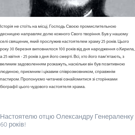
Історія не стоїть на місці, Господь Своєю промислительною
десницею направляє долю кожного Свого творіння. Був у нашому
селі священик, який прослужив настоятелем храму 25 років. Цього
року 30 березня виповнилося 100 років від дня народження о.Кирила,
а 25 квітня - 25 років з дня його смерті. Всі, хто його пам’ятають, з
великим задоволенням розкажуть, наскільки він був позитивною
людиною, приємним і цікавим співрозмовником, справжнім
пастиром. Пропонуємо читачеві ознайомитися зі сторінками
біографії цього чудового настоятеля храма.
Настоятелю отцю Олександру Генераленку
60 років!