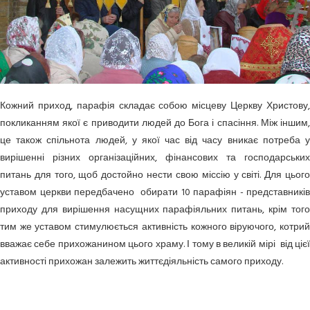
Кожний приход, парафія складає собою місцеву Церкву Христову,
покликанням якої є приводити людей до Бога і спасіння. Між іншим,
це також спільнота людей, у якої час від часу вникає потреба у
вирішенні різних організаційних, фінансових та господарських
питань для того, щоб достойно нести свою міссію у світі. Для цього
уставом церкви передбачено обирати 10 парафіян - представників
приходу для вирішення насущних парафіяльних питань, крім того
тим же уставом стимулюється активність кожного віруючого, котрий
вважає себе прихожанином цього храму. І тому в великій мірі від цієї
активності прихожан залежить життєдіяльність самого приходу.