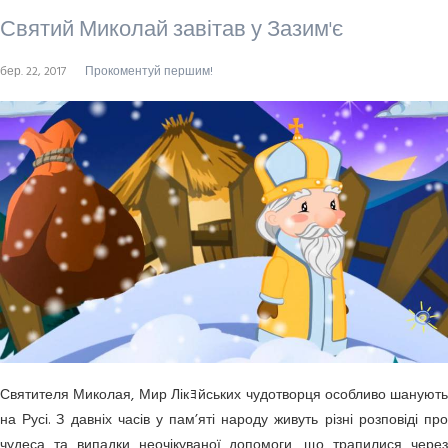
Святий Миколай завітав у Зазим'є
бер. 22, 2017
Прокоментуй першим!
Святителя Миколая, Мир Лікﾖйських чудотворця особливо шанують
на Русі. З давніх часів у пам’яті народу живуть різні розповіді про
чудеса та випадки неочікуваної допомоги, що трапилися через