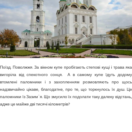
Поїзд. Поволжжя. За вікном купе пробігають степові кущі і трава яка
вигоріла від спекотного сонця. А в самому купе їдуть додому
втомлені паломники і з захопленням розмовляють про щось
надзвичайно цікаве, благодатне, про те, що торкнулось їх душ. Це
паломники їз Зазим`я. Що змусило їх подолати таку далеку відстань,
адже це майже дві тисячі кілометрів?