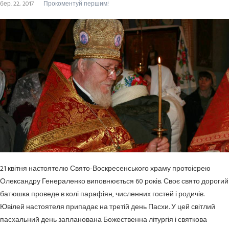
бер. 22, 2017
Прокоментуй першим!
21 квітня настоятелю Свято-Воскресенського храму протоієрею
Олександру Генераленко виповнюється 60 років. Своє свято дорогий
батюшка проведе в колі парафіян, численних гостей і родичів.
Ювілей настоятеля припадає на третій день Пасхи. У цей світлий
пасхальний день запланована Божественна літургія і святкова