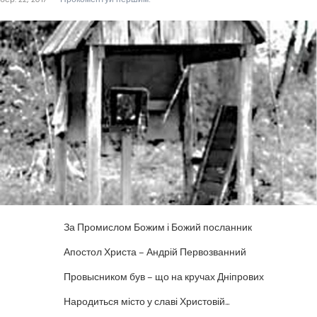
За Промислом Божим і Божий посланник
Апостол Христа – Андрій Первозванний
Провысником був – що на кручах Дніпрових
Народиться місто у славі Христовій...