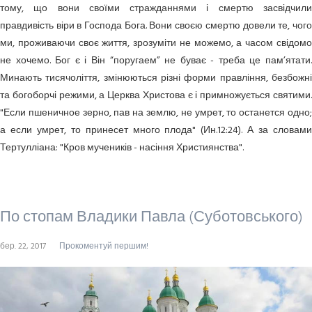
тому, що вони своїми стражданнями і смертю засвідчили
правдивість віри в Господа Бога. Вони своєю смертю довели те, чого
ми, проживаючи своє життя, зрозуміти не можемо, а часом свідомо
не хочемо. Бог є і Він “поругаем” не буває - треба це пам’ятати.
Минають тисячоліття, змінюються різні форми правління, безбожні
та богоборчі режими, а Церква Христова є і примножується святими.
"Если пшеничное зерно, пав на землю, не умрет, то останется одно;
а если умрет, то принесет много плода" (Ин.12:24). А за словами
Тертулліана: "Кров мучеників - насіння Християнства".
По стопам Владики Павла (Суботовського)
бер. 22, 2017
Прокоментуй першим!