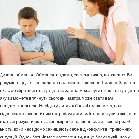
Дитина обманює. Обманює свідомо, систематично, натхненно. Ви
розумієте це, але не надаєте належного значення. І марно. Зараз ще
є час розібратися в ситуації, але завтра може бути пізно, і ситуація, на
яку ви можете вплинути сьогодні, завтра може стати вам
непідконтрольною. Нерідко у дитячої брехні є чітка мета, вона
відповідає психологічним потребам дитини. Інтерпретуючи світ, діти
вчаться розуміти його закономірності та нюанси. Змінюючи реаﾻ
ьність, вони несвідомо захищають себе від конфліктів і тривожних
ситуацій. Однак батьків має насторожити, якщо брехня увійшла у