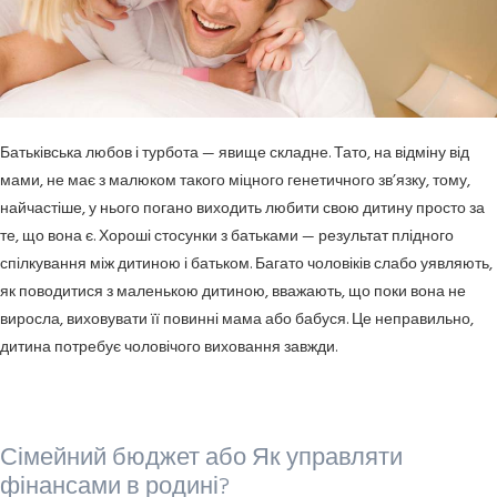
Батьківська любов і турбота — явище складне. Тато, на відміну від
мами, не має з малюком такого міцного генетичного зв’язку, тому,
найчастіше, у нього погано виходить любити свою дитину просто за
те, що вона є. Хороші стосунки з батьками — результат плідного
спілкування між дитиною і батьком. Багато чоловіків слабо уявляють,
як поводитися з маленькою дитиною, вважають, що поки вона не
виросла, виховувати її повинні мама або бабуся. Це неправильно,
дитина потребує чоловічого виховання завжди.
Сімейний бюджет або Як управляти
фінансами в родині?