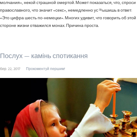
молчания», некой страшной омертой. Может показаться, что, спроси
православного, что значит «секс», немедленно усﾻышишь в ответ:
«Это цифра шесть по-немецки». Многих удивит, что говорить об этой
стороне жизни отважился монах. Причина проста.
Послух — камінь спотикання
бер. 22, 2017
Прокоментуй першим!