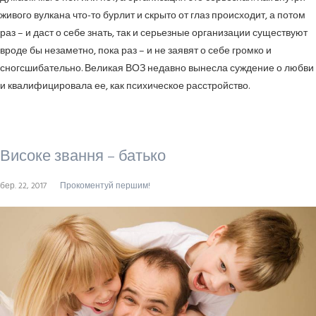
живого вулкана что-то бурлит и скрыто от глаз происходит, а потом
раз – и даст о себе знать, так и серьезные организации существуют
вроде бы незаметно, пока раз – и не заявят о себе громко и
сногсшибательно. Великая ВОЗ недавно вынесла суждение о любви
и квалифицировала ее, как психическое расстройство.
Високе звання – батько
бер. 22, 2017
Прокоментуй першим!