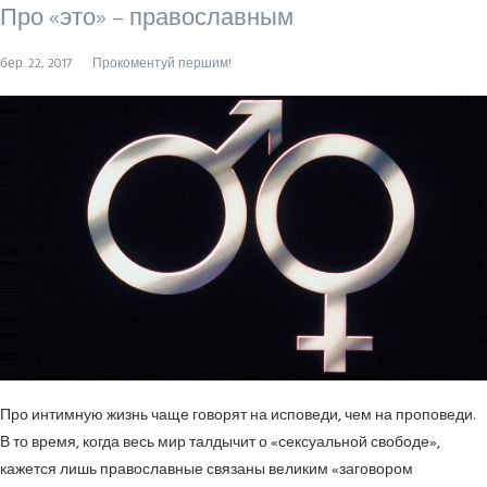
Про «это» – православным
бер. 22, 2017
Прокоментуй першим!
Про интимную жизнь чаще говорят на исповеди, чем на проповеди.
В то время, когда весь мир талдычит о «сексуальной свободе»,
кажется лишь православные связаны великим «заговором