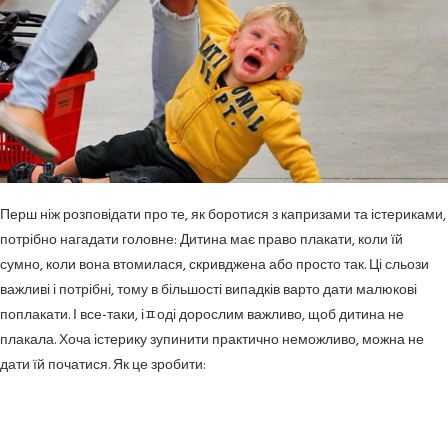
Перш ніж розповідати про те, як боротися з капризами та істериками,
потрібно нагадати головне: Дитина має право плакати, коли їй
сумно, коли вона втомилася, скривджена або просто так. Ці сльози
важливі і потрібні, тому в більшості випадків варто дати малюкові
поплакати. І все-таки, іﾽоді дорослим важливо, щоб дитина не
плакала. Хоча істерику зупинити практично неможливо, можна не
дати їй початися. Як це зробити: