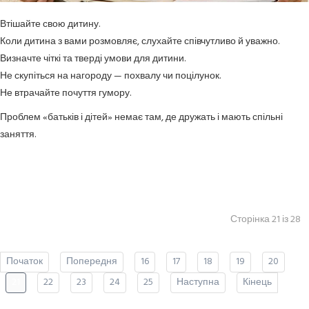
Втішайте свою дитину.
Коли дитина з вами розмовляє, слухайте співчутливо й уважно.
Визначте чіткі та тверді умови для дитини.
Не скупіться на нагороду — похвалу чи поцілунок.
Не втрачайте почуття гумору.
Проблем «батьків і дітей» немає там, де дружать і мають спільні
заняття.
Сторінка 21 із 28
Початок
Попередня
16
17
18
19
20
21
22
23
24
25
Наступна
Кінець