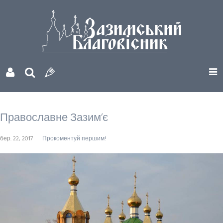
Православне Зазим’є
бер. 22, 2017
Прокоментуй першим!