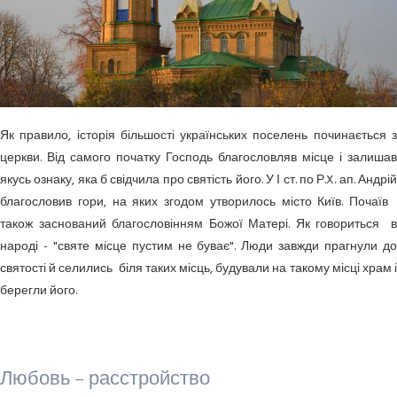
Як правило, історія більшості українських поселень починається з
церкви. Від самого початку Господь благословляв місце і залишав
якусь ознаку, яка б свідчила про святість його. У І ст. по Р.X. ап. Андрій
благословив гори, на яких згодом утворилось місто Київ. Почаїв
також заснований благословінням Божої Матері. Як говориться в
народі - "святе місце пустим не буває". Люди завжди прагнули до
святості й селились біля таких місць, будували на такому місці храм і
берегли його.
Любовь – расстройство