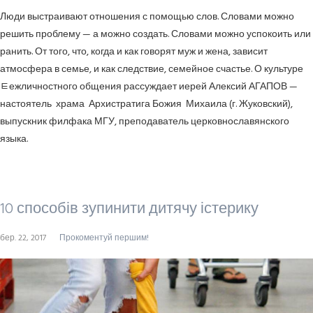
Люди выстраивают отношения с помощью слов. Словами можно
решить проблему — а можно создать. Словами можно успокоить или
ранить. От того, что, когда и как говорят муж и жена, зависит
атмосфера в семье, и как следствие, семейное счастье. О культуре
ﾼежличностного общения рассуждает иерей Алексий АГАПОВ —
настоятель храма Архистратига Божия Михаила (г. Жуковский),
выпускник филфака МГУ, преподаватель церковнославянского
языка.
10 способів зупинити дитячу істерику
бер. 22, 2017
Прокоментуй першим!