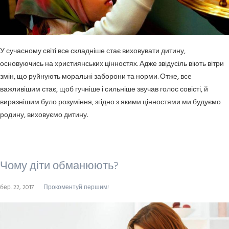
У сучасному світі все складніше стає виховувати дитину,
основуючись на християнських цінностях. Адже звідусіль віють вітри
змін, що руйнують моральні заборони та норми. Отже, все
важливішим стає, щоб гучніше і сильніше звучав голос совісті, й
виразнішим було розуміння, згідно з якими цінностями ми будуємо
родину, виховуємо дитину.
Чому діти обманюють?
бер. 22, 2017
Прокоментуй першим!