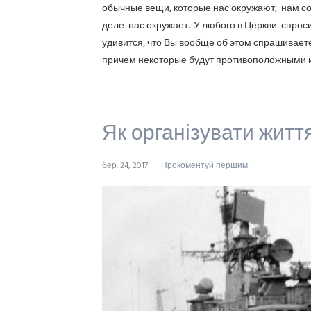
обычные вещи, которые нас окружают, нам сов
деле нас окружает. У любого в Церкви спроси:
удивится, что Вы вообще об этом спрашиваете.
причем некоторые будут противоположными и
Як організувати житт
бер. 24, 2017
Прокоментуй першим!