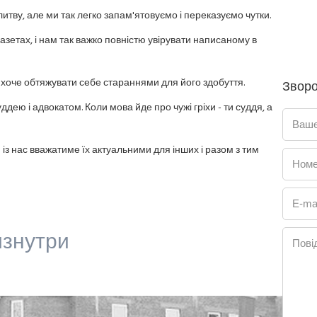
литву, але ми так легко запам'ятовуємо і переказуємо чутки.
газетах, і нам так важко повністю увірувати написаному в
не хоче обтяжувати себе стараннями для його здобуття.
Зворо
уддею і адвокатом. Коли мова йде про чужі гріхи - ти суддя, а
Ваше
 із нас вважатиме їх актуальними для інших і разом з тим
Номе
E-mai
изнутри
Пові