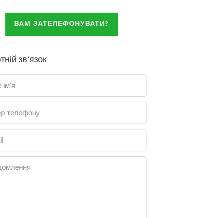
ВАМ ЗАТЕЛЕФОНУВАТИ?
тній зв'язок
 ім'я
р телефону
l
домлення