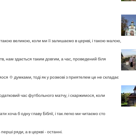
такою великою, коли ми її залишаємо в церкві, і такою малою,
в, нам здається таким довгим, а час, проведений біля
мося ﾷ думками, тоді як у розмові з приятелем це не складає
додатковий час футбольного матчу, і скаржимося, коли
ти хоча б одну главу Біблії, і так легко ми читаємо сто
ерші ряди, а в церкві - останні.