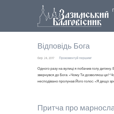
Відповідь Бога
бер. 24, 2017
Прокоментуй першим!
Одного разу на вулиці я побачив голу дитину. В
звернувся до Бога: «Чому Ти дозволяєш це? Чом
несподівано пролунав Його голос: «Я дещо зро
Притча про марносл