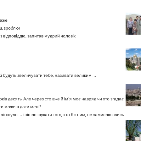
аже:
ш, зроблю!
з відповіддю, запитав мудрий чоловік.
і будуть звеличувати тебе, називати великим …
ків десять. Але через сто вже й ім’я моє навряд чи хто згадає!
 ти можеш дати мені?
тхнуло … і пішло шукати того, хто б з ним, не замислюючись