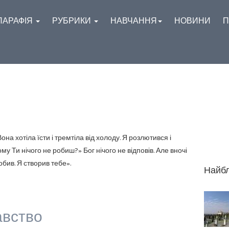
ПАРАФІЯ
РУБРИКИ
НАВЧАННЯ
НОВИНИ
П
она хотіла їсти і тремтіла від холоду. Я розлютився і
у Ти нічого не робиш?» Бог нічого не відповів. Але вночі
бив. Я створив тебе».
Найбл
авство