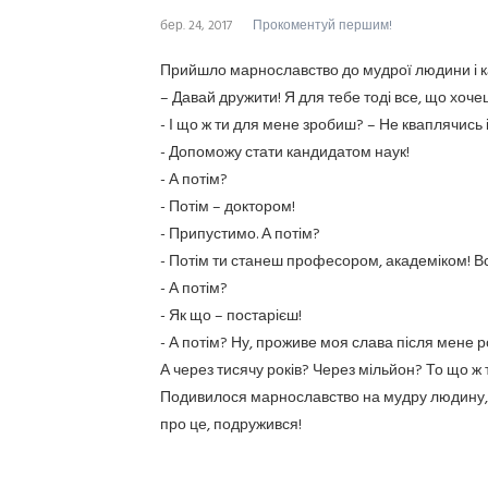
бер. 24, 2017
Прокоментуй першим!
Прийшло марнославство до мудрої людини і к
– Давай дружити! Я для тебе тоді все, що хоче
- І що ж ти для мене зробиш? – Не кваплячись і
- Допоможу стати кандидатом наук!
- А потім?
- Потім – доктором!
- Припустимо. А потім?
- Потім ти станеш професором, академіком! Вс
- А потім?
- Як що – постарієш!
- А потім? Ну, проживе моя слава після мене ро
А через тисячу років? Через мільйон? То що ж
Подивилося марнославство на мудру людину, зі
про це, подружився!