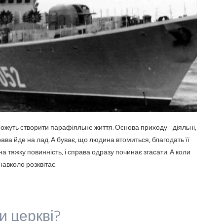
ожуть створити парафіяльне життя. Основа приходу - діяльні,
рава йде на лад. А буває, що людина втомиться, благодать її
 тяжку повинність, і справа одразу починає згасати. А коли
навколо розквітає.
и церкві?