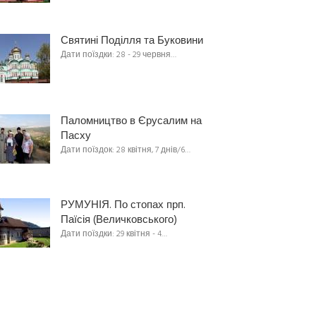
Святині Поділля та Буковини
Дати поїздки: 28 - 29 червня…
Паломництво в Єрусалим на
Пасху
Дати поїздок: 28 квітня, 7 днів/6…
РУМУНІЯ. По стопах прп.
Паїсія (Величковського)
Дати поїздки: 29 квітня - 4…