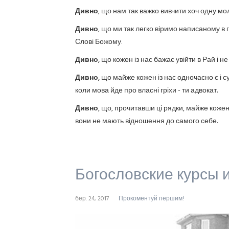
Дивно
, що нам так важко вивчити хоч одну мо
Дивно
, що ми так легко віримо написаному в 
Слові Божому.
Дивно
, що кожен із нас бажає увійти в Рай і 
Дивно
, що майже кожен із нас одночасно є і с
коли мова йде про власні гріхи - ти адвокат.
Дивно
, що, прочитавши ці рядки, майже кожен
вони не мають відношення до самого себе.
Богословские курсы 
бер. 24, 2017
Прокоментуй першим!