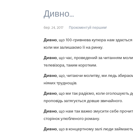
Дивно...
бер. 24, 2017
Прокоментуй першим!
Дивно
, що 100-гривнева купюра нам здається 
коли ми залишаємо її на ринку.
Дивно
, що час, проведений за читанням молит
телевізора, таким коротким.
Дивно
, що, читаючи молитву, ми ледь збирає
ніяких труднощів.
Дивно
, що ми так радіємо, коли оголошують 
проповідь затягується довше звичайного.
Дивно
, що нам так важко змусити себе прочита
сторінок улюбленого роману.
Дивно
, що в концертному залі люди займають п