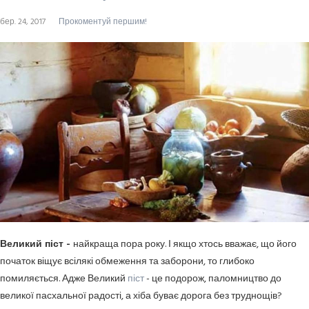
бер. 24, 2017
Прокоментуй першим!
Великий піст -
найкраща пора року. І якщо хтось вважає, що його
початок віщує всілякі обмеження та заборони, то глибоко
помиляється. Адже Великий
піст
- це подорож, паломництво до
великої пасхальної радості, а хіба буває дорога без труднощів?