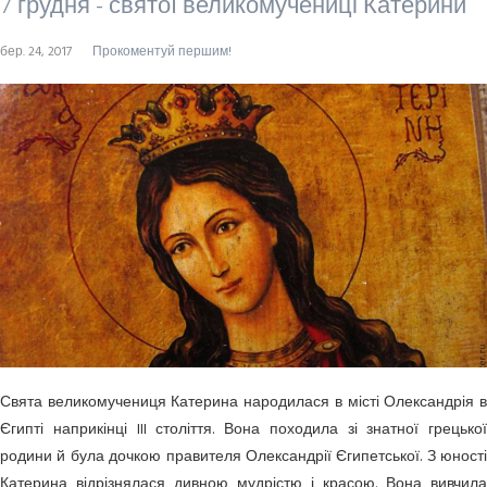
7 грудня - святої великомучениці Катерини
бер. 24, 2017
Прокоментуй першим!
Свята великомучениця Катерина народилася в місті Олександрія в
Єгипті напри­кінці III століття. Вона походила зі знатної грецької
родини й була дочкою прави­теля Олександрії Єгипетської. З юності
Катерина відрізнялася дивною мудрістю і красою. Вона вивчила