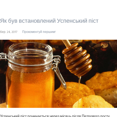
Як був встановлений Успенський піст
бер. 24, 2017
Прокоментуй першим!
Успенський піст починається через місяць після Петрового посту.