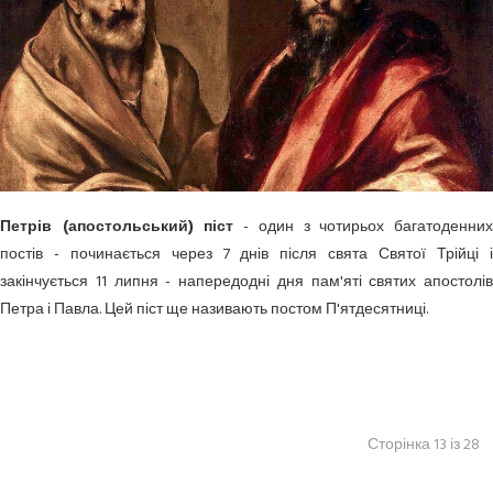
Петрів (апостольський) піст
- один з чотирьох багатоденни
постів - починається через 7 днів після свята Святої Трійці і
закінчується 11 липня - напередодні дня пам'яті святих апостолів
Петра і Павла. Цей піст ще називають постом П'ятдесятниці.
Сторінка 13 із 28