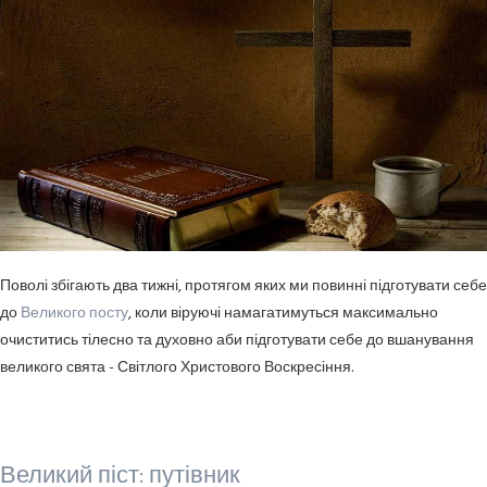
Поволі збігають два тижні, протягом яких ми повинні підготувати себе
до
Великого посту
, коли віруючі намагатимуться максимально
очиститись тілесно та духовно аби підготувати себе до вшанування
великого свята - Світлого Христового Воскресіння.
Великий піст: путівник