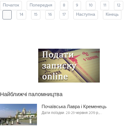
Початок
Попередня
8
9
10
11
12
13
14
15
16
17
Наступна
Кінець
Найближчі паломництва
Почаївська Лавра і Кременець
Дати поїздки: 28-29 червня 2019 р.,…