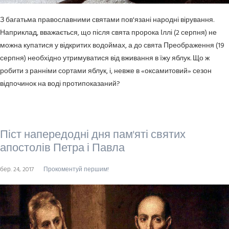
З багатьма православними святами пов'язані народні вірування.
Наприклад, вважається, що після свята пророка Іллі (2 серпня) не
можна купатися у відкритих водоймах, а до свята Преображення (19
серпня) необхідно утримуватися від вживання в їжу яблук. Що ж
робити з ранніми сортами яблук, і, невже в «оксамитовий» сезон
відпочинок на воді протипоказаний?
Піст напередодні дня пам'яті святих
апостолів Петра і Павла
бер. 24, 2017
Прокоментуй першим!