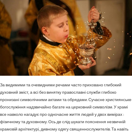
За видимими та очевидними речами часто приховано глибокий
духовний зміст, а всі без винятку православні служби глибоко
пронизані символічними актами та обрядами. Сучасне християнське
богослужіння надзвичайно багате на церковний символізм. У храмі
все навколо нагадує про одночасне життя людей у двох вимірах :
фізичному та духовному. Ось де слід шукати пояснення незвичній
храмовій архітектурі, дивному одягу священнослужителів. Та навіть