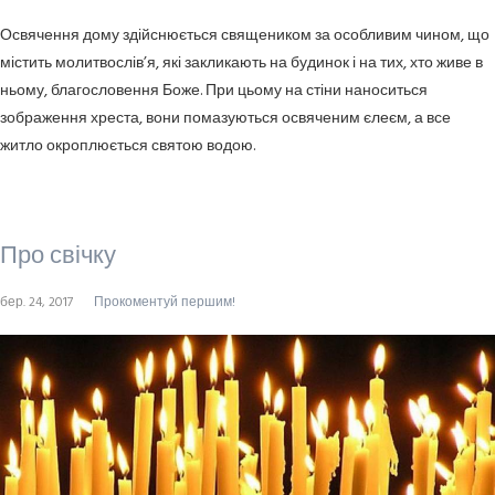
Освячення дому здійснюється священиком за особливим чином, що
містить молитвослів’я, які закликають на будинок і на тих, хто живе в
ньому, благословення Боже. При цьому на стіни наноситься
зображення хреста, вони помазуються освяченим єлеєм, а все
житло окроплюється святою водою.
Про свічку
бер. 24, 2017
Прокоментуй першим!