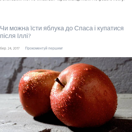
Чи можна їсти яблука до Спаса і купатися
після Іллі?
бер. 24, 2017
Прокоментуй першим!