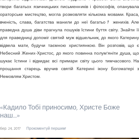
твори багатьох язичницьких письме­нників і філософів, опанувала
оратор­ське мисте­цтво, могла розмовляти кількома мовами. Краса,
вченість, слава, багатства манили до неї багатьоﾅ женихів. Але
праведна душа діви прагнула пошуків Істини буття світу. Знайти її
для праведниці допоміг святий муж відшельник, до якого Катерину
відвела мати, будучи таємною християнкою. Він розповів, що є
Небесний Жених-Христос, до якого повинна полум'яніти душа, що
шукає Істини і відкидає всі примари світу цього тимчасового. На
прощання старець вручив святій Катерині ікону Богоматері з
Немовлям Христом.
«Кадило Тобі приносимо, Христе Боже
наш...»
бер. 24, 2017
Прокоментуй першим!