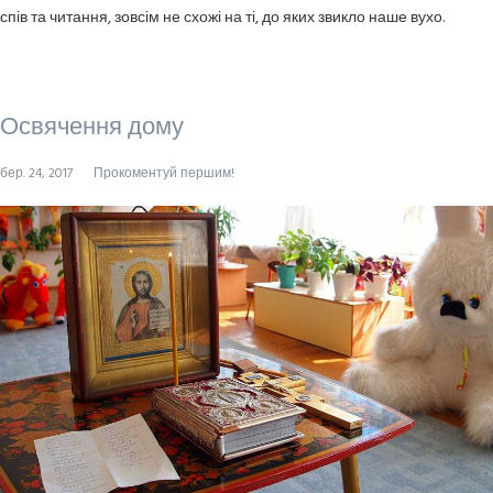
спів та читання, зовсім не схожі на ті, до яких звикло наше вухо.
Освячення дому
бер. 24, 2017
Прокоментуй першим!