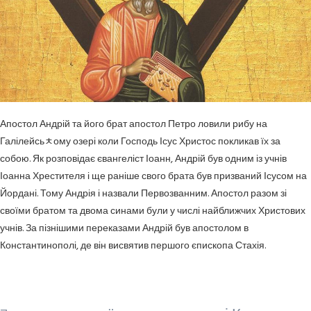
Апостол Андрій та його брат апостол Петро ловили рибу на
Галілейсьﾺому озері коли Господь Ісус Христос покликав їх за
собою. Як розповідає євангеліст Іоанн, Андрій був одним із учнів
Іоанна Хрестителя і ще раніше свого брата був призваний Ісусом на
Йордані. Тому Андрія і назвали Первозванним. Апостол разом зі
своїми братом та двома синами були у числі найближчих Христових
учнів. За пізнішими переказами Андрій був апостолом в
Константинополі, де він висвятив першого єпископа Стахія.