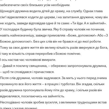
забезпечити своїх близьких усім необхідним.
Щонеділі дружина водила дітей до храму, на службу. Однак глава
сім'ї відмовлявся ходити до церкви, і на запитання дружини, чому він
не ходить, завжди відповідав одне й те саме: «Ти йди. А я зайнятий».
У господаря будинку була звичка. Яку б справу чоловік не починав,
навіть найнезначнішу, завжди примовляв: «Боже, допоможи!» Або «З
Божою допомогою!». Без цих слів він не брався ні до якої роботи.
Тому за своє довге життя він велику кількість разів звернувся до Бога,
і таку ж кількість справ переробив з Божою поміччю.
І ось настав час чоловікові вмирати.
– Давай я покличу священика, – обережно запропонувала дружина,
– щоб ти сповідався і причастився.
Після слів дружини, чоловік задумався. За мить у нього перед очима
проминуло все його життя – в працях і турботах. Він згадав, скільки
разів дружина пропонувала йому піти до храму, і скільки разів він
відмовлявся, посилаючись на зайнятість.
Несподівано чоловік зробив зусилля, з великими труднощами встав
із ліжка і сказав дружині: