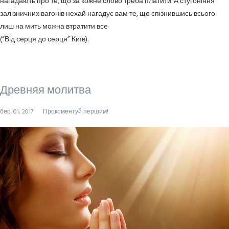
нагадають про те, що за кожне слово треба платити. А стугоніння
залізничних вагонів нехай нагадує вам те, що спізнившись всього
лиш на мить можна втратити все
(“Від серця до серця” Київ).
Древняя молитва
бер. 01, 2017
Прокоментуй першим!