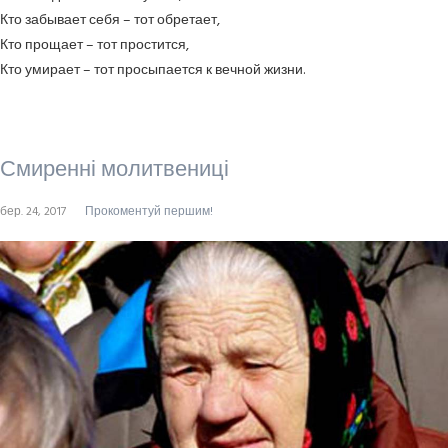
Кто забывает себя – тот обретает,
Кто прощает – тот простится,
Кто умирает – тот просыпается к вечной жизни.
Смиренні молитвениці
бер. 24, 2017
Прокоментуй першим!