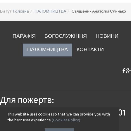
Ви тут:
Головна
ПАЛОМНИЦТВА
Священик Анатолій Слинько
ПАРАФІЯ
БОГОСЛУЖІННЯ
НОВИНИ
ПАЛОМНИЦТВА
КОНТАКТИ
Для пожертв:
Приватбанк
4149 4393 0083 7501
This website uses cookies so that we can provide you with
Монобанк
4441 1144 2142 7590
the best user experience
(Cookies Policy)
.