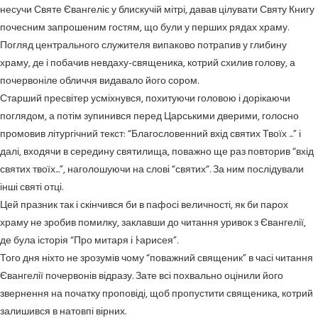
несучи Святе Євангеліє у блискучій мітрі, давав цілувати Святу Книгу
почесним запрошеним гостям, що були у перших рядах храму.
Погляд центрального служителя випаково потрапив у глибину
храму, де і побачив невдаху-священика, котрий схилив голову, а
почервоніле обличчя видавало його сором.
Старший пресвітер усміхнувся, похитуючи головою і дорікаючи
поглядом, а потім зупинився перед Царськими дверими, голосно
промовив літургічний текст: “Благословенний вхід святих Твоїх ...” і
далі, входячи в середину святилища, поважно ще раз повторив “вхід
святих твоїх...”, наголошуючи на слові “святих“. За ним послідували
інші святі отці.
Цей празник так і скінчився би в пафосі величності, як би парох
храму не зробив помилку, заклавши до читання уривок з Євангелії,
де була історія “Про митаря і ﾄарисея”.
Того дня ніхто не зрозумів чому “поважний священик” в часі читання
Євангелії почервонів відразу. Зате всі похвально оцінили його
звернення на початку проповіді, щоб пропустити священика, котрий
залишився в натовпі вірних.