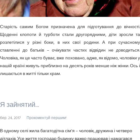
Старість самим Богом призначена для підготування до вічності.
Щоденні клопоти й турботи стали другорядними, діти зросли та
розлетілися у різні боки, в них свої родини. А при сучасному
ставленні до батьків – очікувати частих відвідин не доводиться.
Чоловіка, як це часто буває, вже поховано, адже, як відомо, чоловіки у
нашій країні живуть приблизно на десять років менше ніж жінки. Ось і
лишається в житті тільки храм.
Я зайнятий...
бер. 24, 2017
Прокоментуй першим!
В одному селі жила багатодітна сім'я – чоловік, дружина і четверо
дітлахів. Усе життя господар будинку важко працював і намагався