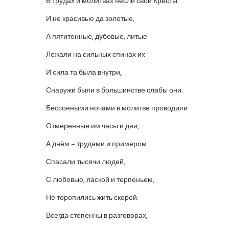
В трудах и молитвах несли свои Кресты
И не красивые да золотые,
А пятитонные, дубовые, литые
Лежали на сильных спинах их
И сила та была внутри,
Снаружи были в большинстве слабы они.
Бессонными ночами в молитве проводили
Отмеренные им часы и дни,
А днём – трудами и примером
Спасали тысячи людей,
С любовью, лаской и терпеньем,
Не торопились жить скорей.
Всегда степенны в разговорах,