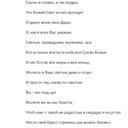
Скупы в словах, и так мудры,
Что Божий Свет из них выходит
И дарит всем свои Дары.
О, как я всех Вас уважаю,
Святые, праведники, мученики, все
Кто истинно впитал в себя всё Слово Божье
И нёс Его во все миры и все концы,
Молюсь я Вам, святые девы и отцы!
И просто так, скажу по-светски:
Вы – мо-лод-цы!
Молите же за нас Христа,
Чтоб нам с такой же радостью в сердцах и на устах
Нести свой Крест стремясь как можно ближе к