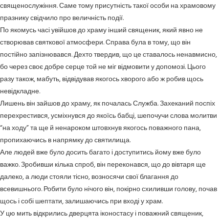
священослужіння. Саме тому присутність такої особи на храмовому
празнику свідчило про величність події.
По якомусь часі увійшов до храму інший священик, який явно не
створював святкової атмосфери. Справа була в тому, що він
постійно запізнювався. Дехто твердив, що це ставалось ненавмисно,
бо через своє добре серце той не міг відмовити у допомозі. Цього
разу також, мабуть, відвідував якогось хворого або ж робив щось
невідкладне.
Лишень він зайшов до храму, як почалась Служба. Захеканий поспіх
перехрестився, усміхнувся до якоїсь бабці, шепочучи слова молитви
“на ходу” та ще й ненароком штовхнув якогось поважного пана,
пропихаючись в напрямку до святилища.
Але людей вже було досить багато і доступитись йому вже було
важко. Зробивши кілька спроб, він переконався, що до вівтаря ще
далеко, а люди стояли тісно, возносячи свої благання до
всевишнього. Робити було нічого він, покірно схиливши голову, почав
щось і собі шептати, залишаючись при вході у храм.
У цю мить відкрились дверцята іконостасу і поважний священик,