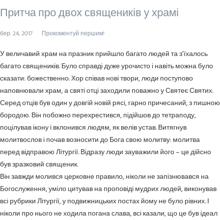
Притча про двох священиків у храмі
бер. 24, 2017
Прокоментуй першим!
У величавий храм на празник прийшло багато людей та з’їхалось
багато священиків. Було справді дуже урочисто і навіть можна було
сказати: божественно. Хор співав нові твори, люди поступово
наповнювали храм, а святі отці заходили поважно у Святеє Святих.
Серед отців був один у довгій новій рясі, гарно причесаний, з пишною
бородою. Він побожно перехрестився, підійшов до тетраподу,
поцілував ікону і вклонився людям, як велів устав. Витягнув
молитвослов і почав возносити до Бога свою молитву: молитва
перед відправою Літургії. Відразу люди зауважили його – це дійсно
був зразковий священик.
Він завжди молився церковне правило, ніколи не запізнювався на
Богослуження, уміло цитував на проповіді мудрих людей, виконував
всі рубрики Літургії, у подвижницьких постах йому не було рівних. І
ніколи про нього не ходила погана слава, всі казали, що це був ідеал