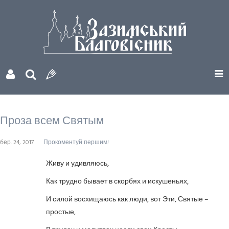
Проза всем Святым
бер. 24, 2017
Прокоментуй першим!
Живу и удивляюсь,
Как трудно бывает в скорбях и искушеньях,
И силой восхищаюсь как люди, вот Эти, Святые –
простые,