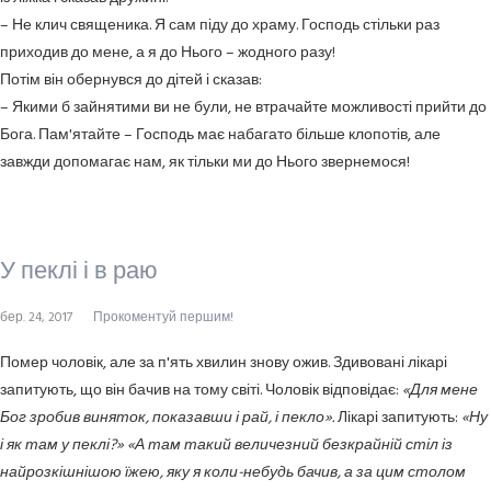
– Не клич священика. Я сам піду до храму. Господь стільки раз
приходив до мене, а я до Нього – жодного разу!
Потім він обернувся до дітей і сказав:
– Якими б зайнятими ви не були, не втрачайте можливості прийти до
Бога. Пам'ятайте – Господь має набагато більше клопотів, але
завжди допомагає нам, як тільки ми до Нього звернемося!
У пеклі і в раю
бер. 24, 2017
Прокоментуй першим!
Помер чоловік, але за п'ять хвилин знову ожив. Здивовані лікарі
запитують, що він бачив на тому світі. Чоловік відповідає:
«Для мене
Бог зробив виняток, показавши і рай, і пекло».
Лікарі запитують:
«Ну
і як там у пеклі?» «А там такий величезний безкрайній стіл із
найрозкішнішою їжею, яку я коли-небудь бачив, а за цим столом