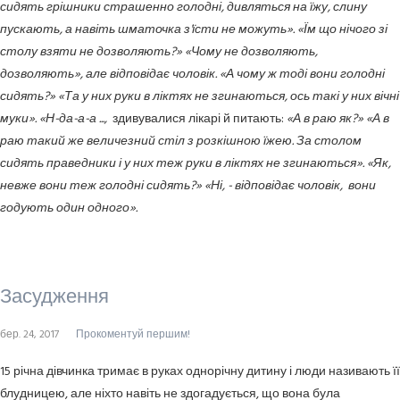
сидять грішники страшенно голодні, дивляться на їжу, слину
пускають, а навіть шматочка з'їсти не можуть». «Їм що нічого зі
столу взяти не дозволяють?» «Чому не дозволяють,
дозволяють», але відповідає чоловік. «А чому ж тоді вони голодні
сидять?» «Та у них руки в ліктях не згинаються, ось такі у них вічні
муки». «Н-да-а-а ...,
здивувалися лікарі й питають:
«А в раю як?» «А в
раю такий же величезний стіл з розкішною їжею. За столом
сидять праведники і у них теж руки в ліктях не згинаються». «Як,
невже вони теж голодні сидять?» «Ні, - відповідає чоловік, вони
годують один одного».
Засудження
бер. 24, 2017
Прокоментуй першим!
15 річна дівчинка тримає в руках однорічну дитину і люди називають її
блудницею, але ніхто навіть не здогадується, що вона була