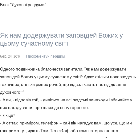
Блог “Духовні роздуми”
Як нам додержувати заповідей Божих у
цьому сучасному світі
бер. 24, 2017
Прокоментуй першим!
Одного подвижника благочестя запитали: “як нам додержувати
заповідей Божих у цьому сучасному світі? Адже стільки нововведень
технічних, стільки різних речей, що відволікають нас від ділання
духовного?”
- А ви, - відповів той, - дивіться на всі людські винаходи і вбачайте у
них нагадування про шлях до світу горнього.
- Як це?
- А от так: приміром, телефон – хай він нагадує вам, що усе, що ми
говоримо тут, чують Там. Телегﾀаф або комп'ютерна пошта