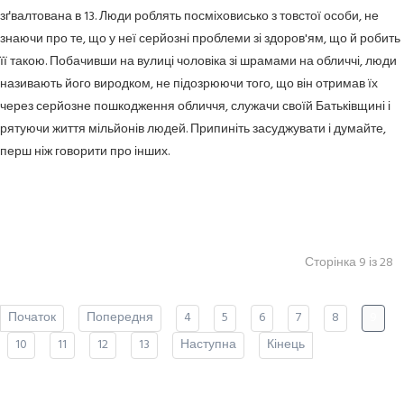
зґвалтована в 13. Люди роблять посміховисько з товстої особи, не
знаючи про те, що у неї серйозні проблеми зі здоров'ям, що й робить
її такою. Побачивши на вулиці чоловіка зі шрамами на обличчі, люди
називають його виродком, не підозрюючи того, що він отримав їх
через серйозне пошкодження обличчя, служачи своїй Батьківщині і
рятуючи життя мільйонів людей. Припиніть засуджувати і думайте,
перш ніж говорити про інших.
Сторінка 9 із 28
Початок
Попередня
4
5
6
7
8
9
10
11
12
13
Наступна
Кінець