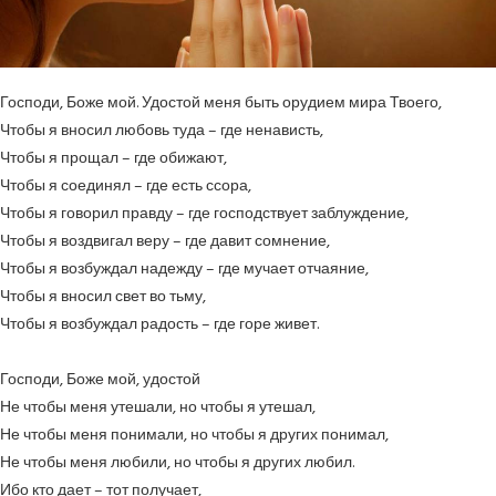
Господи, Боже мой. Удостой меня быть орудием мира Твоего,
Чтобы я вносил любовь туда – где ненависть,
Чтобы я прощал – где обижают,
Чтобы я соединял – где есть ссора,
Чтобы я говорил правду – где господствует заблуждение,
Чтобы я воздвигал веру – где давит сомнение,
Чтобы я возбуждал надежду – где мучает отчаяние,
Чтобы я вносил свет во тьму,
Чтобы я возбуждал радость – где горе живет.
Господи, Боже мой, удостой
Не чтобы меня утешали, но чтобы я утешал,
Не чтобы меня понимали, но чтобы я других понимал,
Не чтобы меня любили, но чтобы я других любил.
Ибо кто дает – тот получает,