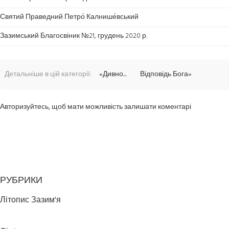
Святий Праведний Петро́ Калнише́вський
Зазимський Благосвіник №21, грудень 2020 р.
Детальніше в цій категорії:
«Дивно...
Відповідь Бога»
Авторизуйтесь, щоб мати можливість залишати коментарі
РУБРИКИ
Літопис Зазим'я