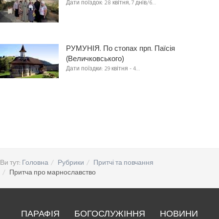
Дати поїздок: 28 квітня, 7 днів/6…
РУМУНІЯ. По стопах прп. Паїсія
(Величковського)
Дати поїздки: 29 квітня - 4…
Ви тут:
Головна
Рубрики
Притчі та повчання
Притча про марнославство
ПАРАФІЯ
БОГОСЛУЖІННЯ
НОВИНИ