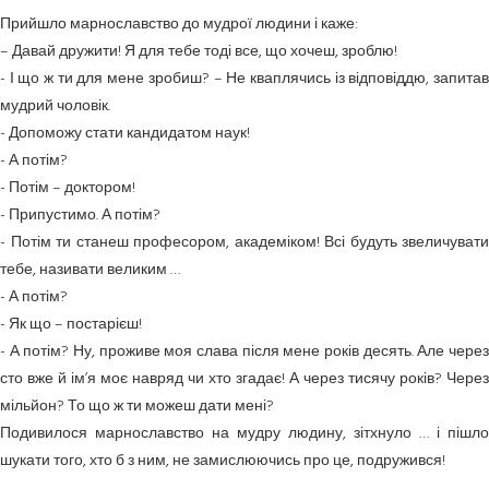
Прийшло марнославство до мудрої людини і каже:
– Давай дружити! Я для тебе тоді все, що хочеш, зроблю!
- І що ж ти для мене зробиш? – Не кваплячись із відповіддю, запитав
мудрий чоловік.
- Допоможу стати кандидатом наук!
- А потім?
- Потім – доктором!
- Припустимо. А потім?
- Потім ти станеш професором, академіком! Всі будуть звеличувати
тебе, називати великим …
- А потім?
- Як що – постарієш!
- А потім? Ну, проживе моя слава після мене років десять. Але через
сто вже й ім’я моє навряд чи хто згадає! А через тисячу років? Через
мільйон? То що ж ти можеш дати мені?
Подивилося марнославство на мудру людину, зітхнуло … і пішло
шукати того, хто б з ним, не замислюючись про це, подружився!