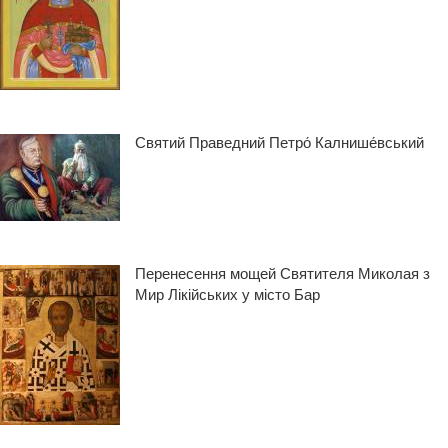
Святий Праведний Петро́ Калнише́вський
Перенесення мощей Святителя Миколая з
Мир Лікійських у місто Бар